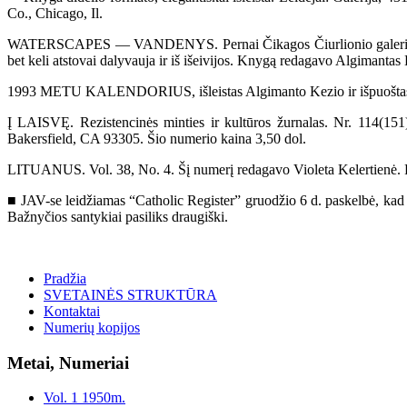
Co., Chicago, Il.
WATERSCAPES — VANDENYS. Pernai Čikagos Čiurlionio galerijoje buv
bet keli atstovai dalyvauja ir iš išeivijos. Knygą redagavo Algimanta
1993 METU KALENDORIUS, išleistas Algimanto Kezio ir išpuoštas 
Į LAISVĘ. Rezistencinės minties ir kultūros žurnalas. Nr. 114(1
Bakersfield, CA 93305. Šio numerio kaina 3,50 dol.
LITUANUS. Vol. 38, No. 4. Šį numerį redagavo Violeta Kelertienė. Re
■ JAV-se leidžiamas “Catholic Register” gruodžio 6 d. paskelbė, kad L
Bažnyčios santykiai pasiliks draugiški.
Pradžia
SVETAINĖS STRUKTŪRA
Kontaktai
Numerių kopijos
Metai, Numeriai
Vol. 1 1950m.