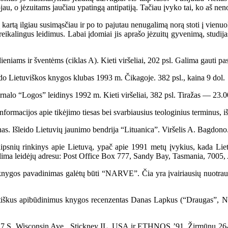
ojau, o jėzuitams jaučiau ypatingą antipatiją. Tačiau įvyko tai, ko aš nen
kartą ilgiau susimąsčiau ir po to pajutau nenugalimą norą stoti į vienuol
reikalingus leidimus. Labai įdomiai jis aprašo jėzuitų gyvenimą, studija
ms ir šventėms (ciklas A). Kieti viršeliai, 202 psl. Galima gauti pa
ietuviškos knygos klubas 1993 m. Čikagoje. 382 psl., kaina 9 dol.
gos” leidinys 1992 m. Kieti viršeliai, 382 psl. Tiražas — 23.00
ormacijos apie tikėjimo tiesas bei svarbiausius teologinius terminus, iš
ido Lietuvių jaunimo bendrija “Lituanica”. Viršelis A. Bagdono. 1
snių rinkinys apie Lietuvą, ypač apie 1991 metų įvykius, kada Liet
alima leidėjų adresu: Post Office Box 777, Sandy Bay, Tasmania, 7005, 
ygos pavadinimas galėtų būti “NARVE”. Čia yra įvairiausių nuotrau
us apibūdinimus knygos recenzentas Danas Lapkus (“Draugas”, Nr. 238)
4317 S. Wisconsin Ave., Stickney IL, USA ir ETHNOS ’91, Žirmūnų 26-7,