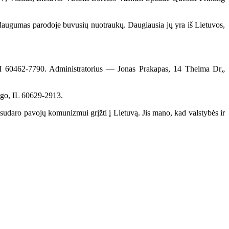
ugumas parodoje buvusių nuotraukų. Daugiausia jų yra iš Lietuvos,
 II 60462-7790. Administratorius — Jonas Prakapas, 14 Thelma Dr„
ago, IL 60629-2913.
 sudaro pavojų komunizmui grįžti į Lietuvą. Jis mano, kad valstybės ir