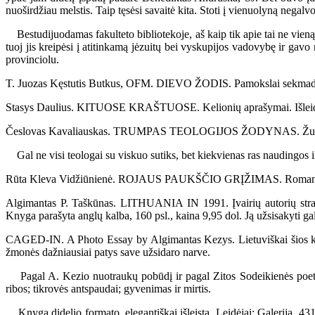
nuoširdžiau melstis. Taip tęsėsi savaitė kita. Stoti į vienuolyną negalv
Bestudijuodamas fakulteto bibliotekoje, aš kaip tik apie tai ne vieną 
tuoj jis kreipėsi į atitinkamą jėzuitų bei vyskupijos vadovybę ir gavo 
provinciolu.
T. Juozas Kęstutis Butkus, OFM. DIEVO ŽODIS. Pamokslai sekmadienia
Stasys Daulius. KITUOSE KRAŠTUOSE. Kelionių aprašymai. Išleido L
Česlovas Kavaliauskas. TRUMPAS TEOLOGIJOS ŽODYNAS. Žurnalo “Lo
Gal ne visi teologai su viskuo sutiks, bet kiekvienas ras naudingos inf
Rūta Kleva Vidžiūnienė. ROJAUS PAUKŠČIO GRĮŽIMAS. Romanas. Išle
Algimantas P. Taškūnas. LITHUANIA IN 1991. Įvairių autorių straip
Knyga parašyta anglų kalba, 160 psl., kaina 9,95 dol. Ją užsisakyti g
CAGED-IN. A Photo Essay by Algimantas Kezys. Lietuviškai šios kn
žmonės dažniausiai patys save užsidaro narve.
Pagal A. Kezio nuotraukų pobūdį ir pagal Zitos Sodeikienės poetišk
ribos; tikrovės antspaudai; gyvenimas ir mirtis.
Knyga didelio formato, elegantiškai išleista. Leidėjai: Galerija, 