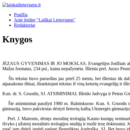
Pradžia
Apie leidinį "Laiškai Lietuviams"
Redaktoriai
Knygos
JĖZAUS GYVENIMAS IR JO MOKSLAS, Evangelijos žodžiais atpasakot
Mažas formatas, 234 psl., kaina nepažymėta. Išleista prel. Juozo Prun
Šis tekstas buvo paruoštas jau prieš 25 metus, bet išleistas tik dab
atpasakotas ištisai, išrankiojant tekstus iš visų keturių evangelijų ir
Kun. dr. S. Gruodis, SJ. ATSIMINIMAI. Išleido Jadvyga ir Petras Gr
Šie atsiminimai parašyti 1980 m. Balninkuose. Kun. S. Gruodis mirė
gimnaziją, buvo pakviestas dėstyti lietuvių kalbą Ukmergės gimnazijoj
Prel. J. Maironis, dėstęs moralinę teologiją Kauno kunigų seminarijo
išvyko į užsienį moralinės teologijos studijų ir ruošė tezę doktoratui
ypač jam didelį įspūdį padarė Benediktas Andruška, SJ. Bet buvo įd