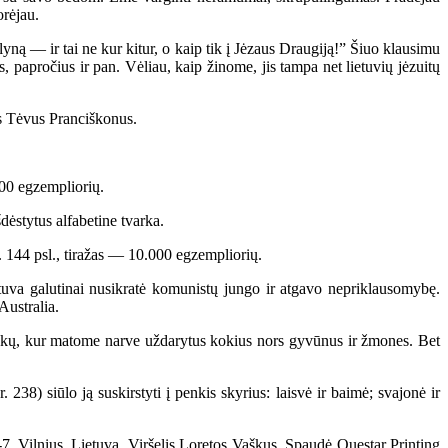
orėjau.
yną — ir tai ne kur kitur, o kaip tik į Jėzaus Draugiją!” Šiuo klausimu
s, papročius ir pan. Vėliau, kaip žinome, jis tampa net lietuvių jėzuitų
s Tėvus Pranciškonus.
0 egzempliorių.
dėstytus alfabetine tvarka.
44 psl., tiražas — 10.000 egzempliorių.
uva galutinai nusikratė komunistų jungo ir atgavo nepriklausomybę.
Australia.
kų, kur matome narve uždarytus kokius nors gyvūnus ir žmones. Bet
 siūlo ją suskirstyti į penkis skyrius: laisvė ir baimė; svajonė ir
 Vilnius, Lietuva. Viršelis Loretos Vaškus. Spaudė Questar Printing