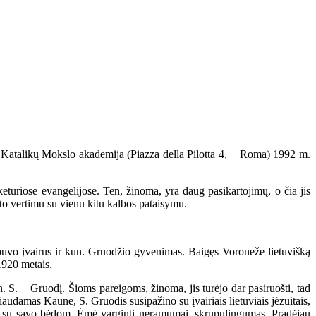
atalikų Mokslo akademija (Piazza della Pilotta 4, Roma) 1992 m.
eturiose evangelijose. Ten, žinoma, yra daug pasikartojimų, o čia jis
ento vertimu su vienu kitu kalbos pataisymu.
buvo įvairus ir kun. Gruodžio gyvenimas. Baigęs Voroneže lietuvišką
1920 metais.
n. S. Gruodį. Šioms pareigoms, žinoma, jis turėjo dar pasiruošti, tad
audamas Kaune, S. Gruodis susipažino su įvairiais lietuviais jėzuitais,
nas su savo bėdom. Ėmė varginti neramumai, skrupulingumas. Pradėjau