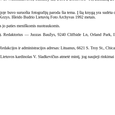
o suruošta fotografijų paroda šia tema. Į šią knygą yra sudėta da
s Kezys. Išleido Budrio Lietuvių Foto Archyvas 1992 metais.
jo paties meniškomis nuotraukomis.
51). Redaktorius — Juozas Baužys, 9240 Cliffside Ln, Orland Park,
dakcijos ir administracijos adresas: Lituanus, 6621 S. Troy St., Chic
ietuvos kardinolas V. Sladkevičius atmetė mintį, jog naujieji rinkimai