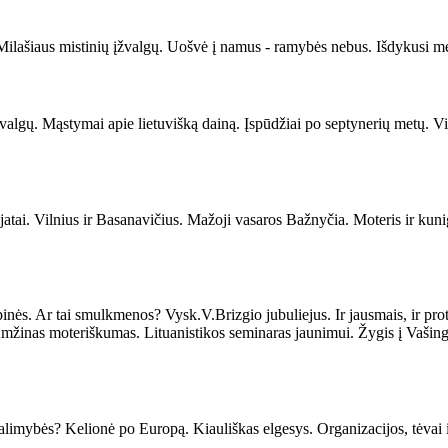
lašiaus mistinių įžvalgų. Uošvė į namus - ramybės nebus. Išdykusi mer
įžvalgų. Mąstymai apie lietuvišką dainą. Įspūdžiai po septynerių metų. 
jatai. Vilnius ir Basanavičius. Mažoji vasaros Bažnyčia. Moteris ir kuni
ės. Ar tai smulkmenos? Vysk.V.Brizgio jubuliejus. Ir jausmais, ir pr
Amžinas moteriškumas. Lituanistikos seminaras jaunimui. Žygis į Vašing
galimybės? Kelionė po Europą. Kiauliškas elgesys. Organizacijos, tėvai