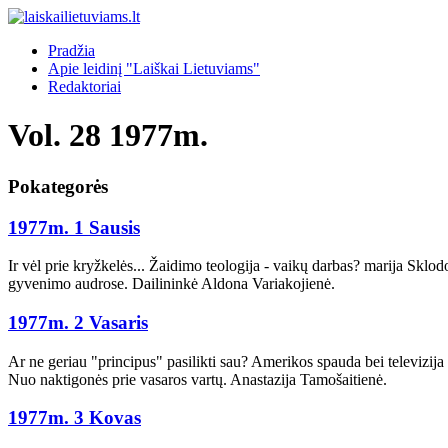
Pradžia
Apie leidinį "Laiškai Lietuviams"
Redaktoriai
Vol. 28 1977m.
Pokategorės
1977m. 1 Sausis
Ir vėl prie kryžkelės... Žaidimo teologija - vaikų darbas? marija Sklo
gyvenimo audrose. Dailininkė Aldona Variakojienė.
1977m. 2 Vasaris
Ar ne geriau "principus" pasilikti sau? Amerikos spauda bei televizij
Nuo naktigonės prie vasaros vartų. Anastazija Tamošaitienė.
1977m. 3 Kovas