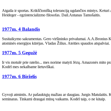
Atgaila ir sportas. Krikščionišką toleranciją ugdančios mintys. Keturi
Heideger - egzistencializmo filosofas. Dail.Antanas Tamošaitis.
1977m. 4 Balandis
Susitaikymo sakramentas. Gero viršininko privalumai. A.A.Bronius Krišt
atominės energijos kūrėjas. Vladas Žilius. Ateities spaudos atspalviai.
1977m. 5 Gegužė
Ir vis motulė prie ratelio... mes norime matyti Jėzų. Amazonės mito pr
Kodėl mes nekalbame lietuviškai.
1977m. 6 Birželis
Gyvoji atmintis. Ar pašauktųjų mažiau ar daugiau. Jurgis Matulaitis. 
seminaras. Tinkami draugai mūsų vaikams. Kodėl taip, o ne kitaip.