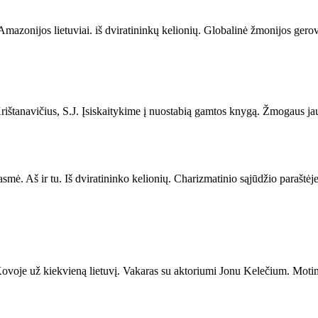
 Amazonijos lietuviai. iš dviratininkų kelionių. Globalinė žmonijos gero
anavičius, S.J. Įsiskaitykime į nuostabią gamtos knygą. Žmogaus jausmai
asmė. Aš ir tu. Iš dviratininko kelionių. Charizmatinio sąjūdžio parašt
Kovoje už kiekvieną lietuvį. Vakaras su aktoriumi Jonu Kelečium. Motin