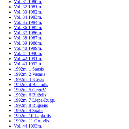
Vol. 31 1980m.
Vol. 32 1981m.
Vol. 33 1982m.
Vol. 34 1983m.
Vol. 35 1984m.
Vol. 36 1985m.
Vol. 37 1986m.
Vol. 38 1987m.
Vol. 39 1988m.
Vol. 40 1989m.
Vol. 41 1990m.
Vol. 42 1991m.
Vol. 43 1992m.
1992m. 1 Sausis
1992m. 2 Vasaris
1992m. 3 Kovas
1992m. 4 Balandis
1992m. 5 Gegužė
1992m. 6 Birželis
1992m. 7 Liepa-Rugp.
1992m. 8 Rugsėjis
1992m. 9 Spalis
1992m. 10 Lapkritis
1992m. 11 Gruodis
Vol. 44 1993m.