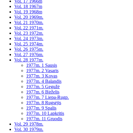
Vol. 17 1966m
Vol. 18 1967m
Vol. 19 1968m
Vol. 20 1969m.
Vol. 21 1970m.
Vol. 22 1971m.
Vol. 23 1972m.
Vol. 24 1973m.
Vol. 25 1974m.
Vol. 26 1975m.
Vol. 27 1976m.
Vol. 28 1977m.
1977m. 1 Sausis
1977m. 2 Vasaris
1977m. 3 Kovas
1977m. 4 Balandis
1977m. 5 Gegužė
1977m. 6 Birželis
1977m. 7 Liepa-Rugp.
1977m. 8 Rugsėjis
1977m. 9 Spalis
1977m. 10 Lapkritis
1977m. 11 Gruodis
Vol. 29 1978m.
Vol. 30 1979m.