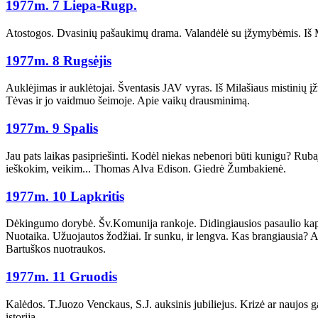
1977m. 7 Liepa-Rugp.
Atostogos. Dvasinių pašaukimų drama. Valandėlė su įžymybėmis. Iš Mi
1977m. 8 Rugsėjis
Auklėjimas ir auklėtojai. Šventasis JAV vyras. Iš Milašiaus mistinių 
Tėvas ir jo vaidmuo šeimoje. Apie vaikų drausminimą.
1977m. 9 Spalis
Jau pats laikas pasipriešinti. Kodėl niekas nebenori būti kunigu? Ruba
ieškokim, veikim... Thomas Alva Edison. Giedrė Žumbakienė.
1977m. 10 Lapkritis
Dėkingumo dorybė. Šv.Komunija rankoje. Didingiausios pasaulio kapin
Nuotaika. Užuojautos žodžiai. Ir sunku, ir lengva. Kas brangiausia? 
Bartuškos nuotraukos.
1977m. 11 Gruodis
Kalėdos. T.Juozo Venckaus, S.J. auksinis jubiliejus. Krizė ar naujos 
istorija.