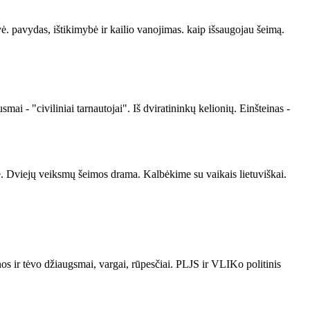
vė. pavydas, ištikimybė ir kailio vanojimas. kaip išsaugojau šeimą.
 - "civiliniai tarnautojai". Iš dviratininkų kelionių. Einšteinas -
ėje. Dviejų veiksmų šeimos drama. Kalbėkime su vaikais lietuviškai.
os ir tėvo džiaugsmai, vargai, rūpesčiai. PLJS ir VLIKo politinis