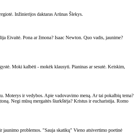
giotė. Inžinierijos daktaras Arūnas Šlekys.
Vilija Eivaitė. Pona ar žmona? Isaac Newton. Quo vadis, jaunime?
gystė. Moki kalbėti - mokėk klausyti. Pianinas ar sesutė. Keiskim,
otu. Moterys ir vedybos. Apie vadovavimo meną. Ar tai pokalbių tema?
toną. Negi mūsų mergaitės šiurkštėja? Kristus ir eucharistija. Romo
 ir jaunimo problemos. "Sauja skatikų" Vieno atsivertimo poetinė