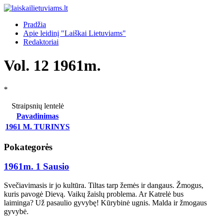
Pradžia
Apie leidinį "Laiškai Lietuviams"
Redaktoriai
Vol. 12 1961m.
*
Straipsnių lentelė
Pavadinimas
1961 M. TURINYS
Pokategorės
1961m. 1 Sausio
Svečiavimasis ir jo kultūra. Tiltas tarp žemės ir dangaus. Žmogus,
kuris pavogė Dievą. Vaikų žaislų problema. Ar Katrelė bus
laiminga? Už pasaulio gyvybę! Kūrybinė ugnis. Malda ir žmogaus
gyvybė.