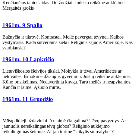
Kenčiančios tautos aidas. Du žodžiai. Judesio reikšmė auklėjime.
Mergaitės grožis
1961m. 9 Spalio
Bažnyčia ir tikrovė. Kontrastai. Meilė pavergtai tėvynei. Kalbos
vystymasis. Kada sutveriama siela? Religinis sąjūdis Amerikoje. Kas
svarbiausia?
1961m. 10 Lapkričio
Lietuviškosios išeivijos tikslai. Mokykla ir tėvai.Amerikietės ar
lietuvaitės. Išmokime džiaugtis gyvenimu. Juslių reikšmė auklėjime.
Kūno prisikėlimas. Nedavertinta knyga. Tarp meilės ir neapykantos.
Kančia ir laimė. Ąžuolo mirtis.
1961m. 11 Gruodžio
Mūsų didieji uždaviniai. Ar laimė čia galima? Tėvų pavyzdys. Ar
jaunuolis nereikalingas tėvų globos? Religinio auklėjimo
reikalingumas šeimoje. Ar jau turime “taikytis su realybe”?