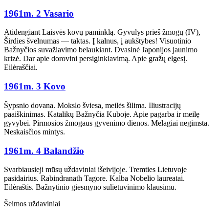
1961m. 2 Vasario
Atidengiant Laisvės kovų paminklą. Gyvulys prieš žmogų (IV),
Širdies švelnumas — taktas. Į kalnus, į aukštybes! Visuotinio
Bažnyčios suvažiavimo belaukiant. Dvasinė Japonijos jaunimo
krizė. Dar apie dorovini persiginklavimą. Apie gražų elgesį.
Eilėraščiai.
1961m. 3 Kovo
Šypsnio dovana. Mokslo šviesa, meilės šilima. Iliustracijų
paaiškinimas. Katalikų Bažnyčia Kuboje. Apie pagarba ir meilę
gyvybei. Pirmosios žmogaus gyvenimo dienos. Melagiai negimsta.
Neskaisčios mintys.
1961m. 4 Balandžio
Svarbiausieji mūsų uždaviniai išeivijoje. Tremties Lietuvoje
pasidairius. Rabindranath Tagore. Kalba Nobelio laureatai.
Eilėraštis. Bažnytinio giesmyno sulietuvinimo klausimu.
Šeimos uždaviniai