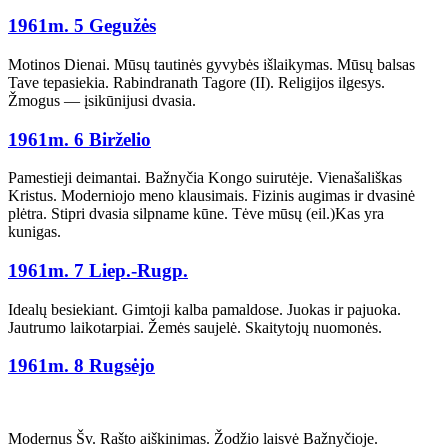
1961m. 5 Gegužės
Motinos Dienai. Mūsų tautinės gyvybės išlaikymas. Mūsų balsas
Tave tepasiekia. Rabindranath Tagore (II). Religijos ilgesys.
Žmogus — įsikūnijusi dvasia.
1961m. 6 Birželio
Pamestieji deimantai. Bažnyčia Kongo suirutėje. Vienašališkas
Kristus. Moderniojo meno klausimais. Fizinis augimas ir dvasinė
plėtra. Stipri dvasia silpname kūne. Tėve mūsų (eil.)Kas yra
kunigas.
1961m. 7 Liep.-Rugp.
Idealų besiekiant. Gimtoji kalba pamaldose. Juokas ir pajuoka.
Jautrumo laikotarpiai. Žemės saujelė. Skaitytojų nuomonės.
1961m. 8 Rugsėjo
Modernus Šv. Rašto aiškinimas. Žodžio laisvė Bažnyčioje.