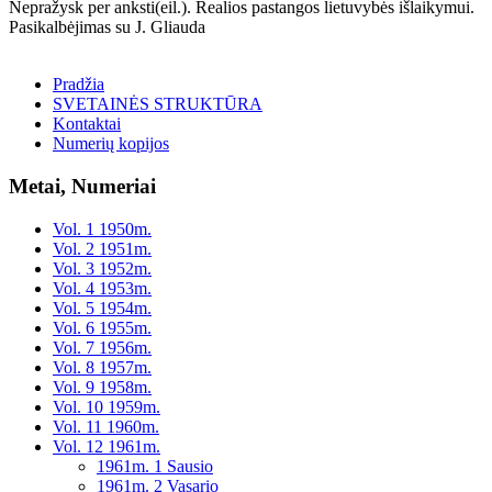
Nepražysk per anksti(eil.). Realios pastangos lietuvybės išlaikymui.
Pasikalbėjimas su J. Gliauda
Pradžia
SVETAINĖS STRUKTŪRA
Kontaktai
Numerių kopijos
Metai, Numeriai
Vol. 1 1950m.
Vol. 2 1951m.
Vol. 3 1952m.
Vol. 4 1953m.
Vol. 5 1954m.
Vol. 6 1955m.
Vol. 7 1956m.
Vol. 8 1957m.
Vol. 9 1958m.
Vol. 10 1959m.
Vol. 11 1960m.
Vol. 12 1961m.
1961m. 1 Sausio
1961m. 2 Vasario