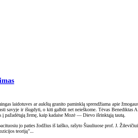
kimas
ingas laidotuves ar aukštą granito paminklą sprendžiama apie žmogaus v
rasti savyje ir išugdyti, o kiti galbūt net neieškome. Tėvas Benediktas
 į pažadėtąją žemę, kaip kadaise Mozė — Dievo išrinktąją tautą.
osiu jo paties žodžius iš laiško, rašyto Šiauliuose prof. J. Žilevičiu
zicijos teoriją”...