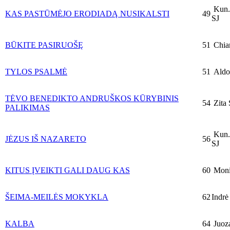
Kun.
KAS PASTŪMĖJO ERODIADĄ NUSIKALSTI
49
SJ
BŪKITE PASIRUOŠĘ
51
Chia
TYLOS PSALMĖ
51
Aldo
TĖVO BENEDIKTO ANDRUŠKOS KŪRYBINIS
54
Zita 
PALIKIMAS
Kun.
JĖZUS IŠ NAZARETO
56
SJ
KITUS ĮVEIKTI GALI DAUG KAS
60
Monik
ŠEIMA-MEILĖS MOKYKLA
62
Indrė
KALBA
64
Juoza