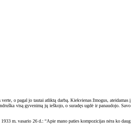
erte, o pagal jo tautai atliktą darbą. Kiekvienas žmogus, ateidamas į
 Andruška visą gyvenimą jų ieškojo, o suradęs ugdė ir panaudojo. Savo
i 1933 m. vasario 26 d.: “Apie mano paties kompozicijas nėra ko daug