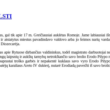
LSTI
, gal tik apie 17 m. Greičiausiai auklėtas Romoje. Jame labiausiai išr
us ir atstatytus miestus pavadindavo valdovo arba jo šeimos narių var
 Diozecarėja.
s apie Rytuose dirbančius valdininkus, todėl magistrato darbuotojai nek
ngų laipsnių ir aukštų tarnybų netrokštančio savo brolio Erodo Pilyp
nepaprastai troško garbės ir nepakentė kuklaus savo vyro Erodo Pil
ėjų karaliaus Areto IV dukterį, nutarė Erodiadą paveržti iš savo brolio
.