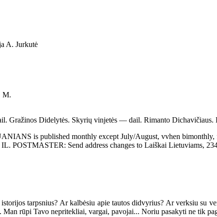
a A. Jurkutė
. M.
ail. Gražinos Didelytės. Skyrių vinjetės — dail. Rimanto Dichavičiaus.
published monthly except July/August, vvhen bimonthly, for $15.
ago, IL. POSTMASTER: Send address changes to Laiškai Lietuviams, 23
orijos tarpsnius? Ar kalbėsiu apie tautos didvyrius? Ar verksiu su verki
an rūpi Tavo nepritekliai, vargai, pavojai... Noriu pasakyti ne tik paguo