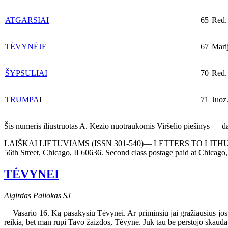
ATGARSIAI
65
Red.
TĖVYNĖJE
67
Marij
ŠYPSULIAI
70
Red.
TRUMPA
I
71
Juoz
Šis numeris iliustruotas A. Kezio nuotraukomis Viršelio piešinys — d
LAIŠKAI LIETUVIAMS (ISSN 301-540)— LETTERS TO LITHUANIANS is 
56th Street, Chicago, II 60636. Second class postage paid at Chic
TĖVYNEI
Algirdas Paliokas SJ
Vasario 16. Ką pasakysiu Tėvynei. Ar priminsiu jai gražiausius jos ist
reikia, bet man rūpi Tavo žaizdos, Tėvyne. Juk tau be perstojo skauda. M