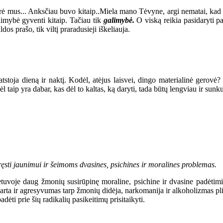
rė mus... Anksčiau buvo kitaip..Miela mano Tėvyne, argi nematai, kad da
imybė gyventi kitaip. Tačiau tik
galimybė.
O viską reikia pasidaryti pa
os prašo, tik viltį praradusieji iškeliauja.
tstoja dieną ir naktį. Kodėl, atėjus laisvei, dingo materialinė gerovė?
 taip yra dabar, kas dėl to kaltas, ką daryti, tada būtų lengviau ir sunku
ręsti jaunimui ir šeimoms dvasines, psichines ir moralines problemas.
je daug žmonių susirūpinę moraline, psichine ir dvasine padėtimi šaly
ta ir agresyvumas tarp žmonių didėja, narkomanija ir alkoholizmas plin
adėti prie šių radikalių pasikeitimų prisitaikyti.