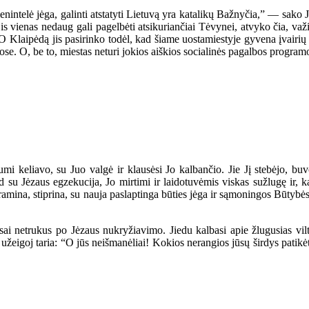
nintelė jėga, galinti atstatyti Lietuvą yra katalikų Bažnyčia,” — sako
jis vienas nedaug gali pagelbėti atsikuriančiai Tėvynei, atvyko čia, va
O Klaipėdą jis pasirinko todėl, kad šiame uostamiestyje gyvena įvairių t
se. O, be to, miestas neturi jokios aiškios socialinės pagalbos programo
i keliavo, su Juo valgė ir klausėsi Jo kalbančio. Jie Jį stebėjo, buvo 
 su Jėzaus egzekucija, Jo mirtimi ir laidotuvėmis viskas sužlugę ir, kai
a, ramina, stiprina, su nauja paslaptinga būties jėga ir sąmoningos Būtyb
trukus po Jėzaus nukryžiavimo. Jiedu kalbasi apie žlugusias viltis..
 užeigoj taria: “O jūs neišmanėliai! Kokios nerangios jūsų širdys patikėti