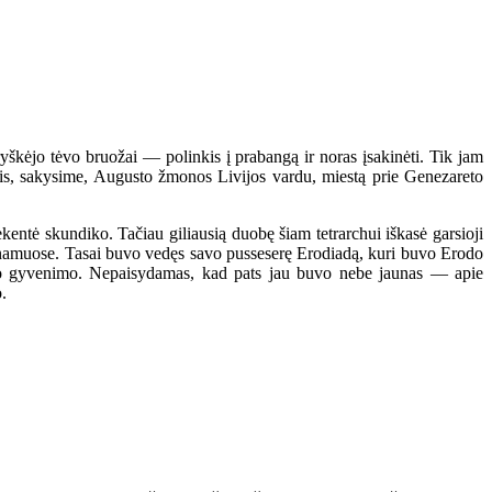
yškėjo tėvo bruožai — polinkis į prabangą ir noras įsakinėti. Tik jam
dais, sakysime, Augusto žmonos Livijos vardu, miestą prie Genezareto
entė skundiko. Tačiau giliausią duobę šiam tetrarchui iškasė garsioji
o namuose. Tasai buvo vedęs savo pusseserę Erodiadą, kuri buvo Erodo
ypo gyvenimo. Nepaisydamas, kad pats jau buvo nebe jaunas — apie
.