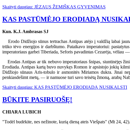
Skaityti daugiau: JĖZAUS ŽEMIŠKAS GYVENIMAS
KAS PASTŪMĖJO ERODIADĄ NUSIKA
Kun. K.J. Ambrasas SJ
Erodo Didžiojo sūnus tertrachas Antipas atėjo į valdžią labai jaunas
trūko tėvo energijos ir darbštumo. Pataikavo imperatoriui: pastatyt
imperatoriaus garbei Tiberiada, Seforis pavadintas Cezarėja, vėliau —
Erodas Antipas ar tik nebuvo imperatoriaus šnipas, siuntinėjęs žinia
Erodiada. Antipas kartą buvo nuvykęs Romon ir apsistojo jokių kilmi
Didžiojo sūnaus Aris-tobulo ir asmonitės Miriamos dukra. Jinai 
penkiasdešimt metų, — ir namuose turi savo teisėtą žmoną, arabų Nabat
Skaityti daugiau: KAS PASTŪMĖJO ERODIADĄ NUSIKALSTI
BŪKITE PASIRUOŠĘ!
CHIARA LUBICH
"Todėl budėkite, nes nežinote, kurią dieną ateis Viešpats" (Mt 24, 42)