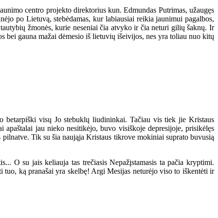
 Jaunimo centro projekto direktorius kun. Edmundas Putrimas, užaugęs
žinėjo po Lietuvą, stebėdamas, kur labiausiai reikia jaunimui pagalbos,
autybių žmonės, kurie neseniai čia atvyko ir čia neturi gilių šaknų. Ir
s bei gauna mažai dėmesio iš lietuvių išeivijos, nes yra toliau nuo kitų
betarpiški visų Jo stebuklų liudininkai. Tačiau vis tiek jie Kristaus
 apaštalai jau nieko nesitikėjo, buvo visiškoje depresijoje, prisikėlęs
ės pilnatve. Tik su šia naująja Kristaus tikrove mokiniai suprato buvusią
. O su jais keliauja tas trečiasis Nepažįstamasis ta pačia kryptimi.
 tuo, ką pranašai yra skelbę! Argi Mesijas neturėjo viso to iškentėti ir