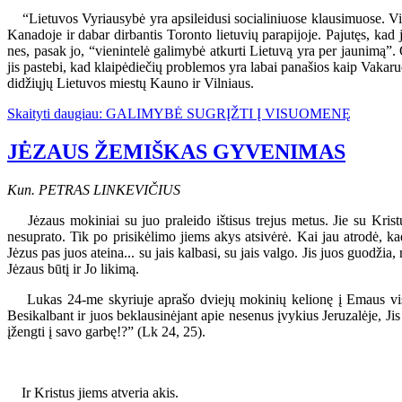
“Lietuvos Vyriausybė yra apsileidusi socialiniuose klausimuose. Vie
Kanadoje ir dabar dirbantis Toronto lietuvių parapijoje. Pajutęs, kad 
nes, pasak jo, “vienintelė galimybė atkurti Lietuvą yra per jaunimą”. 
jis pastebi, kad klaipėdiečių problemos yra labai panašios kaip Vakaruo
didžiųjų Lietuvos miestų Kauno ir Vilniaus.
Skaityti daugiau: GALIMYBĖ SUGRĮŽTI Į VISUOMENĘ
JĖZAUS ŽEMIŠKAS GYVENIMAS
Kun. PETRAS LINKEVIČIUS
Jėzaus mokiniai su juo praleido ištisus trejus metus. Jie su Kristum
nesuprato. Tik po prisikėlimo jiems akys atsivėrė. Kai jau atrodė, kad
Jėzus pas juos ateina... su jais kalbasi, su jais valgo. Jis juos guodži
Jėzaus būtį ir Jo likimą.
Lukas 24-me skyriuje aprašo dviejų mokinių kelionę į Emaus visai ne
Besikalbant ir juos beklausinėjant apie nesenus įvykius Jeruzalėje, Jis
įžengti į savo garbę!?” (Lk 24, 25).
Ir Kristus jiems atveria akis.