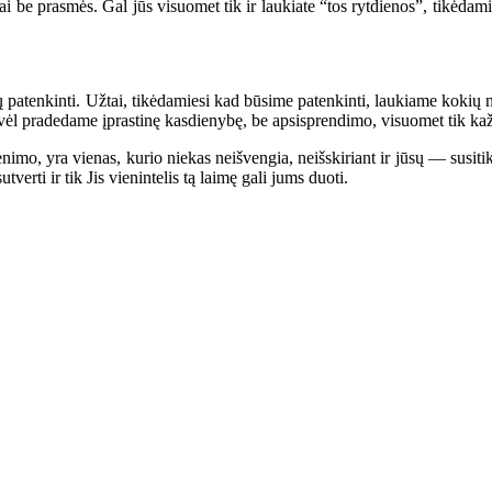
e prasmės. Gal jūs visuomet tik ir laukiate “tos rytdienos”, tikėdamiesi
patenkinti. Užtai, tikėdamiesi kad būsime patenkinti, laukiame kokių no
ir vėl pradedame įprastinę kasdienybę, be apsisprendimo, visuomet tik k
mo, yra vienas, kurio niekas neišvengia, neišskiriant ir jūsų — susitiki
verti ir tik Jis vienintelis tą laimę gali jums duoti.