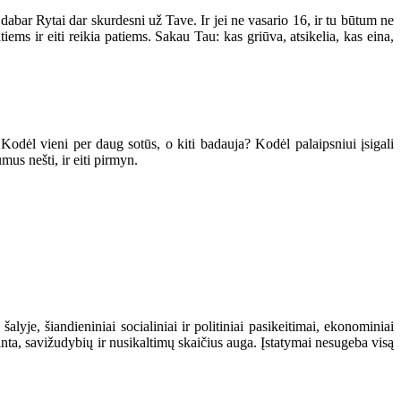
bar Rytai dar skurdesni už Tave. Ir jei ne vasario 16, ir tu būtum ne
tiems ir eiti reikia patiems. Sakau Tau: kas griūva, atsikelia, kas eina,
 Kodėl vieni per daug sotūs, o kiti badauja? Kodėl palaipsniui įsigali
mus nešti, ir eiti pirmyn.
je, šiandieniniai socialiniai ir politiniai pasikeitimai, ekonominiai
ta, savižudybių ir nusikaltimų skaičius auga. Įstatymai nesugeba visą