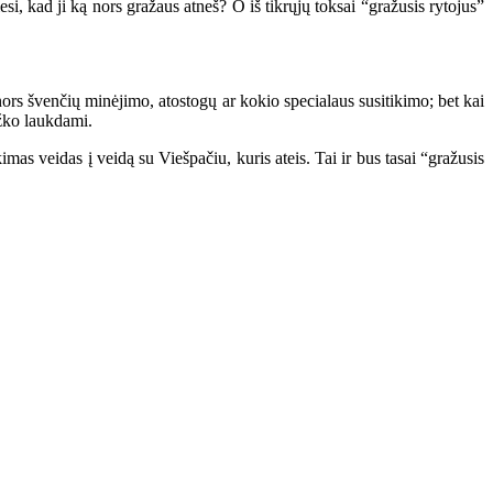
, kad ji ką nors gražaus atneš? O iš tikrųjų toksai “gražusis rytojus”
rs švenčių minėjimo, atostogų ar kokio specialaus susitikimo; bet kai
ažko laukdami.
mas veidas į veidą su Viešpačiu, kuris ateis. Tai ir bus tasai “gražusis