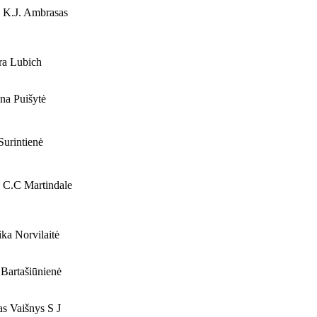
 K.J. Ambrasas
ra Lubich
na Puišytė
Surintienė
 C.C Martindale
a Norvilaitė
 Bartašiūnienė
s Vaišnys S J