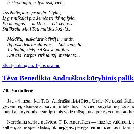
Iš slėpiningų, iš tyliausių vietų.
Tas žodis, kurs prabyla iš tylos,
—
Lyg smilkalai pro žemės triukšmą kyla.
Po nemigos
—
naktim
—
tyli keliuos:
Smilkysiu tyliai Tau maldos kodylą...
Meldžiu, nuskaidrink širdį ir mintis.
Ilgiuosi dvasios duonos
—
Sakramento
—
Jis liūdną sielą vėl šviesa maitins,
Kai aidi varpas virš laukų: memento...
Skaityti daugiau: Tylos psalmė
Tėvo Benedikto Andruškos kūrybinis pali
Zita Surintienė
Jau 44 metai, kai T. B. Andruška ilsisi Pietų Urale. Ne pagal iškilm
gyvenimą, atsineša su savimi ir talentus. Tik vieni sugebame juos su
muzika, knygomis ir straipsniais vedė mūsų tautą per gyvenimo audras
Norėdama geriau nušviesti T. B. Andruškos — muziko vaidmenį, pacitu
kalbėti, aš ne specialistas, tik mėgėjas, perėjęs harmonizacijos ir kompo