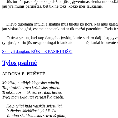
Jūs turbūt pastebėjote kaip dažnai jūsų gyvenimas slenka nuobodžiai b
jau yra mums paruoštas, bet tik ne toks, kokio mes laukiame.
Dievo duodama intuicija skatina mus tikėtis ko nors, kas mus galėtų 
jau viskas baigėsi, esame nepatenkinti ar tik mažai patenkinti. Tada 
O tiesa yra ta, kad tarp daugelio įvykių, kurie sudaro dalį jūsų gyveni
rytojus”, kurio jūs nesąmoningai ir laukiate — laimė, kuriai ir buvote sut
Skaityti daugiau: BŪKITE PASIRUOŠĘ!
Tylos psalmė
ALDONA E. PUIŠYTĖ
Meldžiu, nutildyk klegesius minčių.
Taip trokštu Tavo kuždesius girdėti.
Triukšmuos
—
tik išorės ribas liečiu.
Tyloj man skliautai veriasi žvaigždėti.
Kaip tyliai juda vaiskūs šviesuliai.
Ir žiedas skleidžiasi tyloj iš lėto.
Vanduo skaidriausias srūva iš giliai,