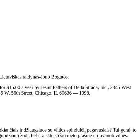
 Lietuviškas raidynas-Jono Bogutos.
00 a year by Jesuit Fathers of Della Strada, Inc., 2345 West
45 W. 56th Street, Chicago, IL 60636 — 1098.
ančiais ir džiaugsiuos su vilties spindulėlį pagavusiais? Tai gerai, to
džiantį žodį, bet ir atskleisti šio meto prasmę ir dovanoti vilties.