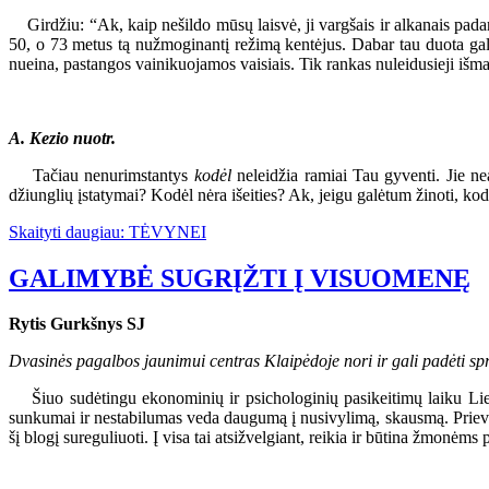
Girdžiu: “Ak, kaip nešildo mūsų laisvė, ji vargšais ir alkanais pada
50, o 73 metus tą nužmoginantį režimą kentėjus. Dabar tau duota gal
nueina, pastangos vainikuojamos vaisiais. Tik rankas nuleidusieji išmald
A. Kezio nuotr.
Tačiau nenurimstantys
kodėl
neleidžia ramiai Tau gyventi. Jie nea
džiunglių įstatymai? Kodėl nėra išeities? Ak, jeigu galėtum žinoti, kodėl
Skaityti daugiau: TĖVYNEI
GALIMYBĖ SUGRĮŽTI Į VISUOMENĘ
Rytis Gurkšnys SJ
Dvasinės pagalbos jaunimui centras Klaipėdoje nori ir gali padėti sp
Šiuo sudėtingu ekonominių ir psichologinių pasikeitimų laiku Lietuvo
sunkumai ir nestabilumas veda daugumą į nusivylimą, skausmą. Prievar
šį blogį sureguliuoti. Į visa tai atsižvelgiant, reikia ir būtina žmonėms p