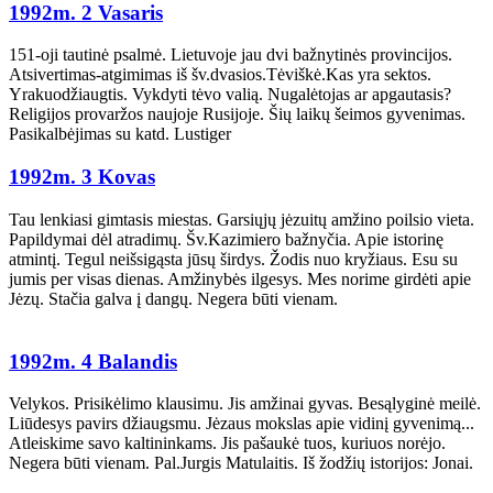
1992m. 2 Vasaris
151-oji tautinė psalmė. Lietuvoje jau dvi bažnytinės provincijos.
Atsivertimas-atgimimas iš šv.dvasios.Tėviškė.Kas yra sektos.
Yrakuodžiaugtis. Vykdyti tėvo valią. Nugalėtojas ar apgautasis?
Religijos provaržos naujoje Rusijoje. Šių laikų šeimos gyvenimas.
Pasikalbėjimas su katd. Lustiger
1992m. 3 Kovas
Tau lenkiasi gimtasis miestas. Garsiųjų jėzuitų amžino poilsio vieta.
Papildymai dėl atradimų. Šv.Kazimiero bažnyčia. Apie istorinę
atmintį. Tegul neišsigąsta jūsų širdys. Žodis nuo kryžiaus. Esu su
jumis per visas dienas. Amžinybės ilgesys. Mes norime girdėti apie
Jėzų. Stačia galva į dangų. Negera būti vienam.
1992m. 4 Balandis
Velykos. Prisikėlimo klausimu. Jis amžinai gyvas. Besąlyginė meilė.
Liūdesys pavirs džiaugsmu. Jėzaus mokslas apie vidinį gyvenimą...
Atleiskime savo kaltininkams. Jis pašaukė tuos, kuriuos norėjo.
Negera būti vienam. Pal.Jurgis Matulaitis. Iš žodžių istorijos: Jonai.