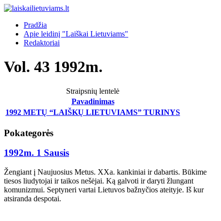
Pradžia
Apie leidinį "Laiškai Lietuviams"
Redaktoriai
Vol. 43 1992m.
Straipsnių lentelė
Pavadinimas
1992 METŲ “LAIŠKŲ LIETUVIAMS” TURINYS
Pokategorės
1992m. 1 Sausis
Žengiant į Naujuosius Metus. XXa. kankiniai ir dabartis. Būkime
tiesos liudytojai ir taikos nešėjai. Ką galvoti ir daryti žlungant
komunizmui. Septyneri vartai Lietuvos bažnyčios ateityje. Iš kur
atsiranda despotai.