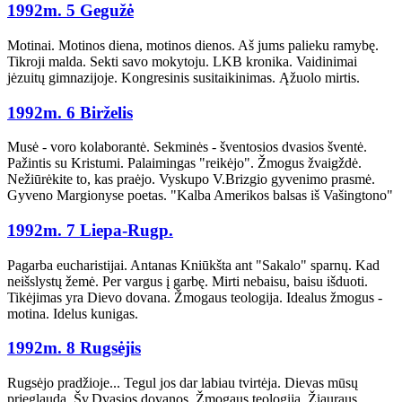
1992m. 5 Gegužė
Motinai. Motinos diena, motinos dienos. Aš jums palieku ramybę.
Tikroji malda. Sekti savo mokytoju. LKB kronika. Vaidinimai
jėzuitų gimnazijoje. Kongresinis susitaikinimas. Ąžuolo mirtis.
1992m. 6 Birželis
Musė - voro kolaborantė. Sekminės - šventosios dvasios šventė.
Pažintis su Kristumi. Palaimingas "reikėjo". Žmogus žvaigždė.
Nežiūrėkite to, kas praėjo. Vyskupo V.Brizgio gyvenimo prasmė.
Gyveno Margionyse poetas. "Kalba Amerikos balsas iš Vašingtono"
1992m. 7 Liepa-Rugp.
Pagarba eucharistijai. Antanas Kniūkšta ant "Sakalo" sparnų. Kad
neišslystų žemė. Per vargus į garbę. Mirti nebaisu, baisu išduoti.
Tikėjimas yra Dievo dovana. Žmogaus teologija. Idealus žmogus -
motina. Idelus kunigas.
1992m. 8 Rugsėjis
Rugsėjo pradžioje... Tegul jos dar labiau tvirtėja. Dievas mūsų
prieglauda. Šv.Dvasios dovanos. Žmogaus teologija. Žiauraus