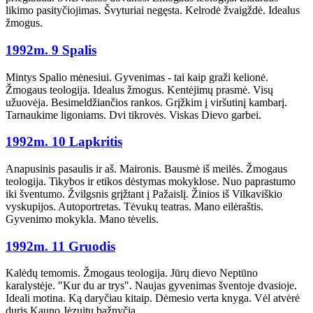
likimo pasityčiojimas. Švyturiai negęsta. Kelrodė žvaigždė. Idealus
žmogus.
1992m. 9 Spalis
Mintys Spalio mėnesiui. Gyvenimas - tai kaip graži kelionė.
Žmogaus teologija. Idealus žmogus. Kentėjimų prasmė. Visų
užuovėja. Besimeldžiančios rankos. Grįžkim į viršutinį kambarį.
Tarnaukime ligoniams. Dvi tikrovės. Viskas Dievo garbei.
1992m. 10 Lapkritis
Anapusinis pasaulis ir aš. Maironis. Bausmė iš meilės. Žmogaus
teologija. Tikybos ir etikos dėstymas mokyklose. Nuo paprastumo
iki šventumo. Žvilgsnis grįžtant į Pažaislį. Žinios iš Vilkaviškio
vyskupijos. Autoportretas. Tėvukų teatras. Mano eilėraštis.
Gyvenimo mokykla. Mano tėvelis.
1992m. 11 Gruodis
Kalėdų temomis. Žmogaus teologija. Jūrų dievo Neptūno
karalystėje. "Kur du ar trys". Naujas gyvenimas šventoje dvasioje.
Ideali motina. Ką daryčiau kitaip. Dėmesio verta knyga. Vėl atvėrė
duris Kauno Jėzuitų bažnyčia.