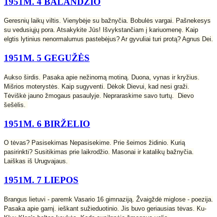
1951M. 4 BALANDŽIO
Geresnių laikų viltis. Vienybėje su bažnyčia. Bobulės vargai. Pašnekesys
su vedusiųjų pora. Atsakykite Jūs! Išvykstančiam į kariuomenę. Kaip
elgtis lytinius nenormalumus pastebėjus? Ar gyvuliai turi protą? Agnus Dei.
1951M. 5 GEGUŽĖS
Aukso širdis. Pasaka apie nežinomą motiną. Duona, vynas ir kryžius.
Mišrios moterystės. Kaip sugyventi. Dėkok Dievui, kad nesi graži.
Tėviškė jauno žmogaus pasaulyje. Nepraraskime savo turtų. Dievo
šešėlis.
1951M. 6 BIRŽELIO
O tėvas? Pasisekimas Nepasisekime. Prie šeimos židinio. Kurią
pasirinkti? Susitikimas prie laikrodžio. Masonai ir katalikų bažnyčia.
Laiškas iš Urugvajaus.
1951M. 7 LIEPOS
Brangus lietuvi - paremk Vasario 16 gimnaziją. Žvaigždė miglose - poezija.
Pasaka apie garnį. ieškant sužieduotinio. Jis buvo geriausias tėvas. Ku-