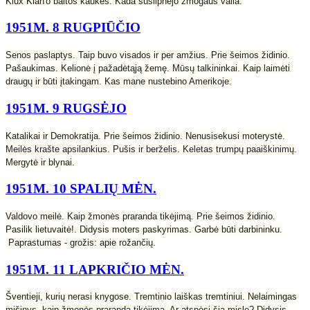
Klux Klan'o baltos kaukės. Kada susilpnėjo žmogaus valia.
1951M. 8 RUGPIŪČIO
Senos paslaptys. Taip buvo visados ir per amžius. Prie šeimos židinio.
Pašaukimas. Kelionė į pažadėtąją žemę. Mūsų talkininkai. Kaip laimėti
draugų ir būti įtakingam. Kas mane nustebino Amerikoje.
1951M. 9 RUGSĖJO
Katalikai ir Demokratija. Prie šeimos židinio. Nenusisekusi moterystė.
Meilės krašte apsilankius. Pušis ir berželis. Keletas trumpų paaiškinimų.
Mergytė ir blynai.
1951M. 10 SPALIŲ MĖN.
Valdovo meilė. Kaip žmonės praranda tikėjimą. Prie šeimos židinio.
Pasilik lietuvaitė!. Didysis moters paskyrimas. Garbė būti darbininku.
Paprastumas - grožis: apie rožančių.
1951M. 11 LAPKRIČIO MĖN.
Šventieji, kurių nerasi knygose. Tremtinio laiškas tremtiniui. Nelaimingas
mišinys. kaip žmonės praranda tikėjimą. Ar atspėsi šią mįslę? Didysis