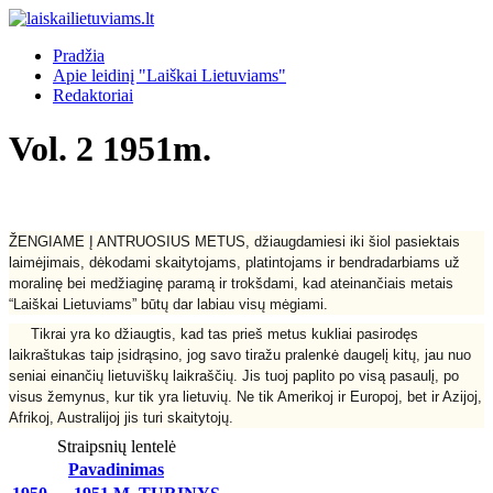
Pradžia
Apie leidinį "Laiškai Lietuviams"
Redaktoriai
Vol. 2 1951m.
ŽENGIAME Į ANTRUOSIUS METUS, džiaugdamiesi iki šiol pasiektais
laimėjimais, dėkodami skaitytojams, platintojams ir bendradarbiams už
moralinę bei medžiaginę paramą ir trokšdami, kad ateinančiais metais
“Laiškai Lietuviams” būtų dar labiau visų mėgiami.
Tikrai yra ko džiaugtis, kad tas prieš metus kukliai pasirodęs
laikraštukas taip įsidrąsino, jog savo tiražu pralenkė daugelį kitų, jau nuo
seniai einančių lietuviškų laikraščių. Jis tuoj paplito po visą pasaulį, po
visus žemynus, kur tik yra lietuvių. Ne tik Amerikoj ir Europoj, bet ir Azijoj,
Afrikoj, Australijoj jis turi skaitytojų.
Straipsnių lentelė
Pavadinimas