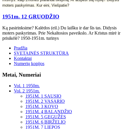
moters paskyrimas. Kur eini, Viešpatie?
1951m. 12 GRUODŽIO
Ką pasirinksime? Kalėdos (eil.) Du laišku ir dar šis tas. Didysis
moters paskyrimas. Prie Nekaltosios paveikslo. Ar Kristus mirė ir
prisikėlė? 1950-1951m. turinys
Pradžia
SVETAINĖS STRUKTŪRA
Kontaktai
Numerių kopijos
Metai, Numeriai
Vol. 1 1950m.
Vol. 2 1951m.
1951M. 1 SAUSIO
1951M. 2 VASARIO
1951M. 3 KOVO
1951M. 4 BALANDŽIO
1951M. 5 GEGUŽĖS
1951M. 6 BIRŽELIO
1951M. 7 LIEPOS