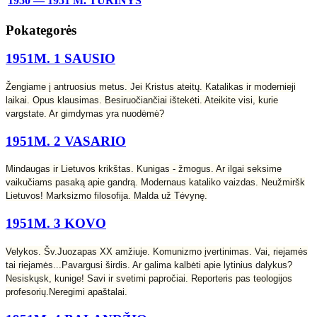
1950 — 1951 M. TURINYS
Pokategorės
1951M. 1 SAUSIO
Žengiame į antruosius metus. Jei Kristus ateitų. Katalikas ir modernieji
laikai. Opus klausimas. Besiruočiančiai ištekėti. Ateikite visi, kurie
vargstate. Ar gimdymas yra nuodėmė?
1951M. 2 VASARIO
Mindaugas ir Lietuvos krikštas. Kunigas - žmogus. Ar ilgai seksime
vaikučiams pasaką apie gandrą. Modernaus kataliko vaizdas. Neužmiršk
Lietuvos! Marksizmo filosofija. Malda už Tėvynę.
1951M. 3 KOVO
Velykos. Šv.Juozapas XX amžiuje. Komunizmo įvertinimas. Vai, riejamės
tai riejamės...Pavargusi širdis. Ar galima kalbėti apie lytinius dalykus?
Nesiskųsk, kunige! Savi ir svetimi papročiai. Reporteris pas teologijos
profesorių.Neregimi apaštalai.