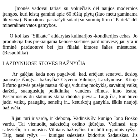
Įmonės vadovai tariasi su vokiečiais dėl naujos modernios
įrangos, kuri leistų gaminti apie 60 rūšių plytų (šiuo metu gaminama
tik viena). Numatoma pasirašyti sutartį su suomių firma “Partek” dėl
mineralinės vatos gamybos.
O kol kas “Silikate” atidarytas kulinarijos -konditerijos cehas. Jo
produkcija bus prekiaujama keliose sostinės parduotuvėse; jau yra ir
firminė parduotuvė bei jos filialai kituose šalies miestuose.
(Respublika)
LAZDYNUOSE STOVĖS BAŽNYČIA
Ar galėjau kada nors pagalvoti, kad, artėjant senatvei, tiesiog
panosėje išaugs... bažnyčia? Gyvenu Vilniuje, Lazdynuose. Kitoje
Erfurto gatvės pusėje matau 40-ąją vidurinę mokyklą, savaitinį vaikų
darželį, suaugusiųjų polikliniką, vandens rūmus, kino teatrą.
Pastaruosius du statinius skiria didoka pieva... Taigi čia, kur buvo
judri vaikų, paauglių, senelių ir... keturkojų ganykla, iškils naujoji
bažnyčia.
Ji jau turi ir vardą, ir kleboną. Vadinsis šv. kunigo Jono Bosko
vardu. Tai vienuolių saleziečių ordino įkūrėjas. Vadinasi, tarp
saleziečių ir naujosios Vilniaus bažnyčios turi būti organinis ryšys.
Taip, tasai ryšys — kunigas salezietis Izidorius Sadauskas. Jis