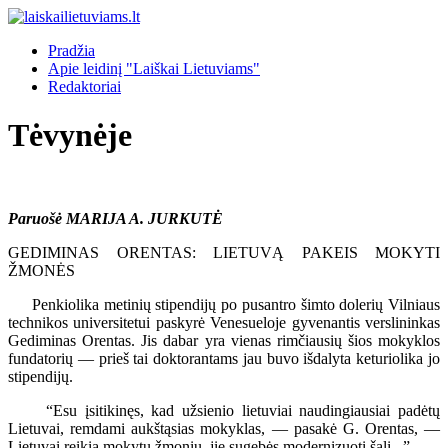
Pradžia
Apie leidinį "Laiškai Lietuviams"
Redaktoriai
Tėvynėje
Paruošė MARIJA A. JURKUTĖ
GEDIMINAS ORENTAS: LIETUVĄ PAKEIS MOKYTI
ŽMONĖS
Penkiolika metinių stipendijų po pusantro šimto dolerių Vilniaus
technikos universitetui paskyrė Venesueloje gyvenantis verslininkas
Gediminas Orentas. Jis dabar yra vienas rimčiausių šios mokyklos
fundatorių — prieš tai doktorantams jau buvo išdalyta keturiolika jo
stipendijų.
“Esu įsitikinęs, kad užsienio lietuviai naudingiausiai padėtų
Lietuvai, remdami aukštąsias mokyklas, — pasakė G. Orentas, —
Lietuvai reikia mokytų žmonių, jie sugebės modernizuoti šalį...”