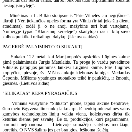
pamačius dar reikia valios, darbo! Juk Jūs tuos tarptautinius žodžius
tiesiog įsimylėję”.
Minėtinas ir L. Bilkio straipsnelis “Prie Vilnelės jau negrįšime”:
tikroji į Nėrį įtekančios upelės forma yra Vilnia (ir tai joks šių dienų
atradimas), todėl ji, o ne anoji mažybinė turi būti vartojamą.
Numeryje (ypač “Klausimų kertelėje”) skaitytojai ras ir kitų savo
kalbos praktikai reikalingų dalykų. (Lietuvos aidas)
PAGERBĖ PALAIMINTOJO SUKAKTĮ
Sukako 122 metai, kai Marijampolės apskrities Lūginės kaime
gimė palaimintasis Jurgis Matulaitis. Ta proga jo vardu pavadintos
Vilniaus parapijos jaunimas lankėsi Lūginės kaime. Prie Lūginės
koplyčios, pievoje, šv. Mišias aukojo klebonas kunigas Medardas
Čeponis. Mišioms ypatingos nuotaikos teikė ir paukščių, ir žmonių
giesmės. (Lietuvos aidas)
"SILIKATAS" KEPA PYRAGAIČIUS
Vilniaus valstybinė “Silikato” įmonė, tapusi akcine bendrove,
šiuo metu išgyvena itin sunkų laikotarpį. Iš penkių mineralinės vatos
gamybos technologijos linijų veikia viena, kolektyvas dirba tik
keturias dienas per savaitę. Be to, produkcijos, kuri pagaminama,
parduoti neįmanoma — Lietuvoje sumažėjo statybos medžiagų
poreikis, O NVS šalims jos per brangios. Ieškoma išeičių.