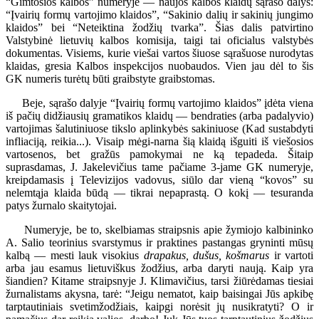
“Gimtosios kalbos” numeryje — naujos kalbos klaidų sąrašo dalys:
“Įvairių formų vartojimo klaidos”, “Sakinio dalių ir sakinių jungimo
klaidos” bei “Neteiktina žodžių tvarka”. Šias dalis patvirtino
Valstybinė lietuvių kalbos komisija, taigi tai oficialus valstybės
dokumentas. Visiems, kurie viešai vartos šiuose sąrašuose nurodytas
klaidas, gresia Kalbos inspekcijos nuobaudos. Vien jau dėl to šis
GK numeris turėtų būti graibstyte graibstomas.
Beje, sąrašo dalyje “Įvairių formų vartojimo klaidos” įdėta viena
iš pačių didžiausių gramatikos klaidų — bendraties (arba padalyvio)
vartojimas šalutiniuose tikslo aplinkybės sakiniuose (Kad sustabdyti
infliaciją, reikia...). Visaip mėgi-narna šią klaidą išguiti iš viešosios
vartosenos, bet gražūs pamokymai ne ką tepadeda. Šitaip
suprasdamas, J. Jakelevičius tame pačiame 3-jame GK numeryje,
kreipdamasis į Televizijos vadovus, siūlo dar vieną “kovos” su
nelemtąja klaida būdą — tikrai nepaprastą. O kokį — tesuranda
patys žurnalo skaitytojai.
Numeryje, be to, skelbiamas straipsnis apie žymiojo kalbininko
A. Salio teorinius svarstymus ir praktines pastangas gryninti mūsų
kalbą — mesti lauk visokius
drapakus, dušus, košmarus
ir vartoti
arba jau esamus lietuviškus žodžius, arba daryti naują. Kaip yra
šiandien? Kitame straipsnyje J. Klimavičius, tarsi žiūrėdamas tiesiai
žurnalistams akysna, tarė: “Jeigu nematot, kaip baisingai Jūs apkibę
tarptautiniais svetimžodžiais, kaipgi norėsit jų nusikratyti? O ir