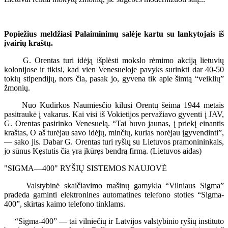
Popiežius meldžiasi Palaiminimų salėje kartu su lankytojais iš
įvairių kraštų.
G. Orentas turi idėją išplėsti mokslo rėmimo akciją lietuvių
kolonijose ir tikisi, kad vien Venesueloje pavyks surinkti dar 40-50
tokių stipendijų, nors čia, pasak jo, gyvena tik apie šimtą “veiklių”
žmonių.
Nuo Kudirkos Naumiesčio kilusi Orentų šeima 1944 metais
pasitraukė į vakarus. Kai visi iš Vokietijos pervažiavo gyventi į JAV,
G. Orentas pasirinko Venesuelą. “Tai buvo jaunas, į priekį einantis
kraštas, O aš turėjau savo idėjų, minčių, kurias norėjau įgyvendinti”,
— sako jis. Dabar G. Orentas turi ryšių su Lietuvos pramonininkais,
jo sūnus Kęstutis čia yra įkūręs bendrą firmą. (Lietuvos aidas)
"SIGMA—400" RYŠIŲ SISTEMOS NAUJOVĖ
Valstybinė skaičiavimo mašinų gamykla “Vilniaus Sigma”
pradeda gaminti elektronines automatines telefono stoties “Sigma-
400”, skirtas kaimo telefono tinklams.
“Sigma-400” — tai vilniečių ir Latvijos valstybinio ryšių instituto