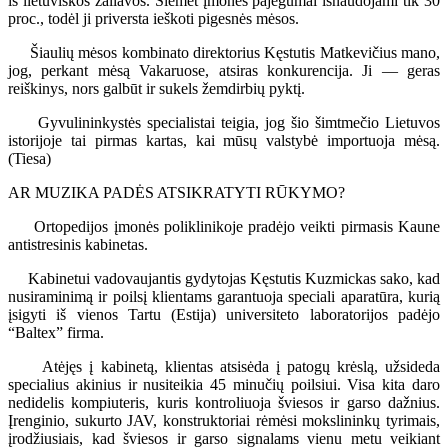
iš lietuviškos žaliavos. Šiemet įmonės pajėgumai išnaudojami tik 30
proc., todėl ji priversta ieškoti pigesnės mėsos.
Šiaulių mėsos kombinato direktorius Kęstutis Matkevičius mano,
jog, perkant mėsą Vakaruose, atsiras konkurencija. Ji — geras
reiškinys, nors galbūt ir sukels žemdirbių pyktį.
Gyvulininkystės specialistai teigia, jog šio šimtmečio Lietuvos
istorijoje tai pirmas kartas, kai mūsų valstybė importuoja mėsą.
(Tiesa)
AR MUZIKA PADĖS ATSIKRATYTI RŪKYMO?
Ortopedijos įmonės poliklinikoje pradėjo veikti pirmasis Kaune
antistresinis kabinetas.
Kabinetui vadovaujantis gydytojas Kęstutis Kuzmickas sako, kad
nusiraminimą ir poilsį klientams garantuoja speciali aparatūra, kurią
įsigyti iš vienos Tartu (Estija) universiteto laboratorijos padėjo
“Baltex” firma.
Atėjęs į kabinetą, klientas atsisėda į patogų krėslą, užsideda
specialius akinius ir nusiteikia 45 minučių poilsiui. Visa kita daro
nedidelis kompiuteris, kuris kontroliuoja šviesos ir garso dažnius.
Įrenginio, sukurto JAV, konstruktoriai rėmėsi mokslininkų tyrimais,
įrodžiusiais, kad šviesos ir garso signalams vienu metu veikiant