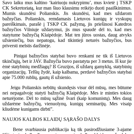
Savo laiku mus kaltino ‘kairiuoju nukrypimu’, mus kvietė į TSKP
CK Sekretoriatą, kur man šiuo klausimu reikėjo duoti paaiškinimus.
Mumis skundėsi Polianskis. Jis skundėsi, kad mes uždarom
bažnyčias. Polianskis, remdamasis Lietuvos kunigų ir vyskupų
pareiškimais, parašė į TSKP CK pažymą, jis priešinosi Katedros
bažnyčios Vilniuje uždarymui, jis mus spaudė dėl to, kad mes
statytume bažnyčią Klaipėdoje. Mat ten jūros uostas, daug atvyks
užsieniečių, bus nepatogu, kad tikintieji neturės bažnyčios, bus
priversti melstis daržinėje.
Pinigai bažnyčios statybai buvo renkami ne tik iš Lietuvos
tikinčiųjų, bet ir JAV. Bažnyčia buvo pastatyta per 3 metus. Iš kur jie
ėmė statybinių medžiagų? Iš Gruzijos, iš uždarų gamyklų, statybinių
organizacijų. Telšių žydė, kaip kalbama, perdavė bažnyčios statybai
apie 75.000 rublių, gautų iš užsienio.
Jeigu Polianskis nebūtų skundęsis visur dėl mūsų, mes būtume
nei nepagalvoję statyti bažnyčią Klaipėdoje. Mes ir minties tokios
neturėjome. Dėl to mūsų sąžinė švari (kaip komunistų). Mes daug
uždarėme bažnyčių, vienuolynų, kunigų seminarijų. Mes visaip
kliudėme kunigams dirbti”.
NAUJOS KALBOS KLAIDŲ SĄRAŠO DALYS
Bene svarbiausia publikacija ką tik pasirodžiusiame 3-ajame