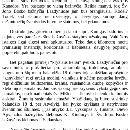
paskirtas šios bažnyčios klebonu. Į Lietuvą kunigas atvyko iš
Kanados. Yra pastatęs ne vieną bažnyčią. Reikia manyti, jog Šv.
Jono Bosko bažnyčia Lazdynuose jam bus brangiausia. Kodėl?
Todėl, kad statoma ne užsienyje, o Tėvynėje, kurioje daug
dešimtmečių šventyklos buvo ne statomos, bet griaunamos.
Destrukcijos, griovimo inercija labai stipri. Kunigas Izidorius ją
pajuto, vos pareiškęs šios bažnyčios statybos užsakymą. Valdiškos
įstaigos ilgai elgėsi tarsi apkurtusios. Teko daug kilometrų nueiti
įvairiausių instancijų koridoriais ir kabinetais, daugybę popierių
popierėlių pakilnoti, panešioti.
Bet pagaliau pirmieji “kryžiaus keliai” įveikti. Lazdyniečiai pro
savo butų, o prašaliečiai pro automobilių, troleibusų, autobusų
langus nuo šių metų balandžio 18 dienos toje aukščiau aprašytoje
“ganykloje” regi gražų medinį, vainikais ir gėlėm papuoštą kryžių,
regi didžiulius buldozerius, kranus, rausiančius duobę koplyčios ir
klebonijos pamatams. Jau kas vakarą prie kryžiaus vyksta gegužinės
pamaldos, o sekmadieniais šv. Mišios — lietuvių ir lenkų kalbomis
atskirai. Žmonių susirenka nemažai. Ypač daug jų buvo susirinkę
balandžio 18 d. per Atvelykį, kai įvyko kryžiaus ir statybvietės
šventinimo iškilmės. Į jas atvyko J.E. vyskupas J. Tunaitis, Dievo
Apvaizdos bažnyčios klebonas K. Kindurys ir Šv. Jono Bosko
bažnyčios klebonas I. Sadauskas.
Nors pūtė žvarbokas vėjas, bet jis lazdyniečių neišgąsdino. Jie