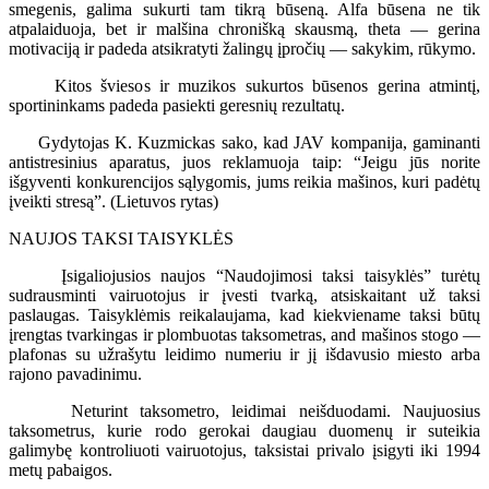
smegenis, galima sukurti tam tikrą būseną. Alfa būsena ne tik
atpalaiduoja, bet ir malšina chronišką skausmą, theta — gerina
motivaciją ir padeda atsikratyti žalingų įpročių — sakykim, rūkymo.
Kitos šviesos ir muzikos sukurtos būsenos gerina atmintį,
sportininkams padeda pasiekti geresnių rezultatų.
Gydytojas K. Kuzmickas sako, kad JAV kompanija, gaminanti
antistresinius aparatus, juos reklamuoja taip: “Jeigu jūs norite
išgyventi konkurencijos sąlygomis, jums reikia mašinos, kuri padėtų
įveikti stresą”. (Lietuvos rytas)
NAUJOS TAKSI TAISYKLĖS
Įsigaliojusios naujos “Naudojimosi taksi taisyklės” turėtų
sudrausminti vairuotojus ir įvesti tvarką, atsiskaitant už taksi
paslaugas. Taisyklėmis reikalaujama, kad kiekviename taksi būtų
įrengtas tvarkingas ir plombuotas taksometras, and mašinos stogo —
plafonas su užrašytu leidimo numeriu ir jį išdavusio miesto arba
rajono pavadinimu.
Neturint taksometro, leidimai neišduodami. Naujuosius
taksometrus, kurie rodo gerokai daugiau duomenų ir suteikia
galimybę kontroliuoti vairuotojus, taksistai privalo įsigyti iki 1994
metų pabaigos.