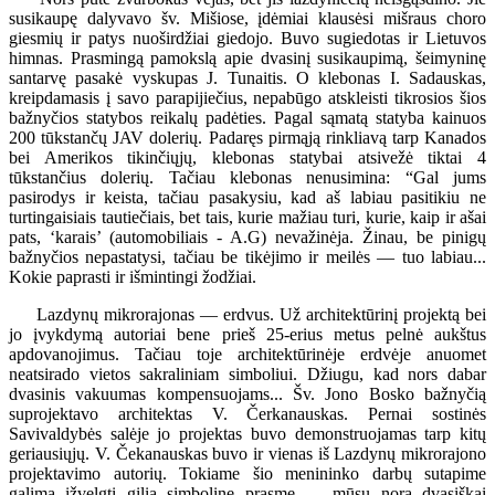
susikaupę dalyvavo šv. Mišiose, įdėmiai klausėsi mišraus choro
giesmių ir patys nuoširdžiai giedojo. Buvo sugiedotas ir Lietuvos
himnas. Prasmingą pamokslą apie dvasinį susikaupimą, šeimyninę
santarvę pasakė vyskupas J. Tunaitis. O klebonas I. Sadauskas,
kreipdamasis į savo parapijiečius, nepabūgo atskleisti tikrosios šios
bažnyčios statybos reikalų padėties. Pagal sąmatą statyba kainuos
200 tūkstančų JAV dolerių. Padaręs pirmąją rinkliavą tarp Kanados
bei Amerikos tikinčiųjų, klebonas statybai atsivežė tiktai 4
tūkstančius dolerių. Tačiau klebonas nenusimina: “Gal jums
pasirodys ir keista, tačiau pasakysiu, kad aš labiau pasitikiu ne
turtingaisiais tautiečiais, bet tais, kurie mažiau turi, kurie, kaip ir ašai
pats, ‘karais’ (automobiliais - A.G) nevažinėja. Žinau, be pinigų
bažnyčios nepastatysi, tačiau be tikėjimo ir meilės — tuo labiau...
Kokie paprasti ir išmintingi žodžiai.
Lazdynų mikrorajonas — erdvus. Už architektūrinį projektą bei
jo įvykdymą autoriai bene prieš 25-erius metus pelnė aukštus
apdovanojimus. Tačiau toje architektūrinėje erdvėje anuomet
neatsirado vietos sakraliniam simboliui. Džiugu, kad nors dabar
dvasinis vakuumas kompensuojams... Šv. Jono Bosko bažnyčią
suprojektavo architektas V. Čerkanauskas. Pernai sostinės
Savivaldybės salėje jo projektas buvo demonstruojamas tarp kitų
geriausiųjų. V. Čekanauskas buvo ir vienas iš Lazdynų mikrorajono
projektavimo autorių. Tokiame šio menininko darbų sutapime
galima įžvelgti gilią simbolinę prasmę — mūsų norą dvasiškai