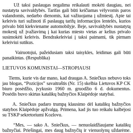
Už taksi paslaugas negalima reikalauti mokėti daugiau, nei
nustatyta savivaldybės. Tarifas gali būti keičiamas vėlyvomis paros
valandomis, nedarbo dienomis, kai važiuojama į užmiestį. Apie tai
keleivis turi sužinoti iš paslaugų tarifų informacijos lentelės, kurios
privalo būti kiekviename automobilyje. Beje, savivaldybės nustatytą
mokestį už įvažiavimą į kai kurias miesto vietas ar kelius privalo
susimokėti keleivis. Bendrakeleiviai į taksi paimami, tik pirmam
keleiviui sutikus.
Vairuotojui, pažeidusiam taksi taisykles, leidimas gali būti
panaikintas. (Respublika)
LIETUVOS KOMUNISTAI—STROPIAUSI
Tiems, kurie vis dar mano, kad draugas A. Sniečkus nebuvo toks
jau blogas, “Pozicijos” savaitraštis (Nr. 15) skelbia Lietuvos KP CK
biuro posėdžio, įvykusio 1960 m. gruodžio 6 d. dokumentus.
Posėdis buvo skirtas katalikų bažnyčios Klaipėdoje statybai.
A. Sniečkus padaro trumpą klausimo dėl katalikų bažnyčios
statybos Klaipėdoje apžvalgą. Primena, kad jis tuo reikalu kalbėjosi
su TSKP sekretoriumi Kozlovu.
“Mes, — sako A. Sniečkus, — nenuolaidžiaujame katalikų
bažnyčiai. Priešingai, mes daug bažnyčių ir vienuolynų uždarėme.