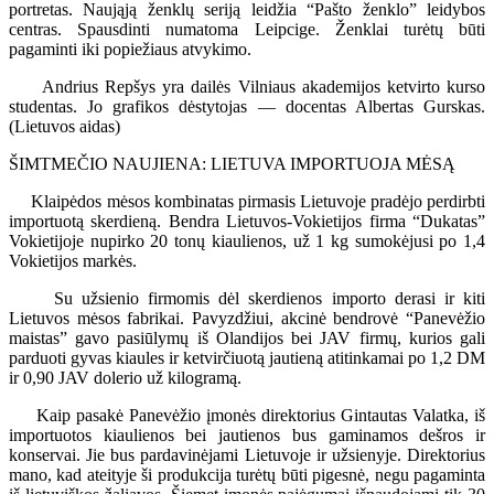
portretas. Naująją ženklų seriją leidžia “Pašto ženklo” leidybos
centras. Spausdinti numatoma Leipcige. Ženklai turėtų būti
pagaminti iki popiežiaus atvykimo.
Andrius Repšys yra dailės Vilniaus akademijos ketvirto kurso
studentas. Jo grafikos dėstytojas — docentas Albertas Gurskas.
(Lietuvos aidas)
ŠIMTMEČIO NAUJIENA: LIETUVA IMPORTUOJA MĖSĄ
Klaipėdos mėsos kombinatas pirmasis Lietuvoje pradėjo perdirbti
importuotą skerdieną. Bendra Lietuvos-Vokietijos firma “Dukatas”
Vokietijoje nupirko 20 tonų kiaulienos, už 1 kg sumokėjusi po 1,4
Vokietijos markės.
Su užsienio firmomis dėl skerdienos importo derasi ir kiti
Lietuvos mėsos fabrikai. Pavyzdžiui, akcinė bendrovė “Panevėžio
maistas” gavo pasiūlymų iš Olandijos bei JAV firmų, kurios gali
parduoti gyvas kiaules ir ketvirčiuotą jautieną atitinkamai po 1,2 DM
ir 0,90 JAV dolerio už kilogramą.
Kaip pasakė Panevėžio įmonės direktorius Gintautas Valatka, iš
importuotos kiaulienos bei jautienos bus gaminamos dešros ir
konservai. Jie bus pardavinėjami Lietuvoje ir užsienyje. Direktorius
mano, kad ateityje ši produkcija turėtų būti pigesnė, negu pagaminta