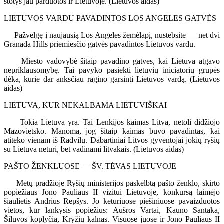
stotys jau parduotos ir Lietuvoje. (Lietuvos aidas)
LIETUVOS VARDU PAVADINTOS LOS ANGELES GATVĖS
Pažvelgę į naujausią Los Angeles žemėlapį, nustebsite — net dvi
Granada Hills priemiesčio gatvės pavadintos Lietuvos vardu.
Miesto vadovybė šitaip pavadino gatves, kai Lietuva atgavo
nepriklausomybę. Tai pavyko pasiekti lietuvių iniciatorių grupės
dėka, kurie dar anksčiau ragino garsinti Lietuvos vardą. (Lietuvos
aidas)
LIETUVA, KUR NEKALBAMA LIETUVIŠKAI
Tokia Lietuva yra. Tai Lenkijos kaimas Litva, netoli didžiojo
Mazovietsko. Manoma, jog šitaip kaimas buvo pavadintas, kai
atiteko vienam iš Radvilų. Dabartiniai Litvos gyventojai jokių ryšių
su Lietuva neturi, bet vadinami litvakais. (Lietuvos aidas)
PAŠTO ŽENKLUOSE — ŠV. TĖVAS LIETUVOJE
Metų pradžioje Ryšių ministerijos paskelbtą pašto ženklo, skirto
popiežiaus Jono Pauliaus II vizitui Lietuvoje, konkursą laimėjo
šiaulietis Andrius Repšys. Jo keturiuose piešiniuose pavaizduotos
vietos, kur lankysis popiežius: Aušros Vartai, Kauno Santaka,
Šiluvos koplyčia, Kryžių kalnas. Visuose juose ir Jono Pauliaus II