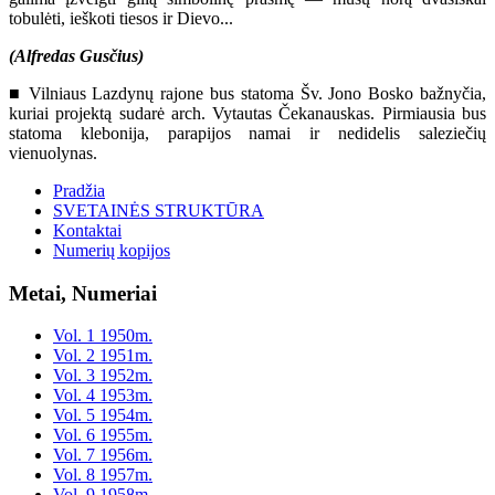
tobulėti, ieškoti tiesos ir Dievo...
(Alfredas Gusčius)
■ Vilniaus Lazdynų rajone bus statoma Šv. Jono Bosko bažnyčia,
kuriai projektą sudarė arch. Vytautas Čekanauskas. Pirmiausia bus
statoma klebonija, parapijos namai ir nedidelis saleziečių
vienuolynas.
Pradžia
SVETAINĖS STRUKTŪRA
Kontaktai
Numerių kopijos
Metai, Numeriai
Vol. 1 1950m.
Vol. 2 1951m.
Vol. 3 1952m.
Vol. 4 1953m.
Vol. 5 1954m.
Vol. 6 1955m.
Vol. 7 1956m.
Vol. 8 1957m.
Vol. 9 1958m.