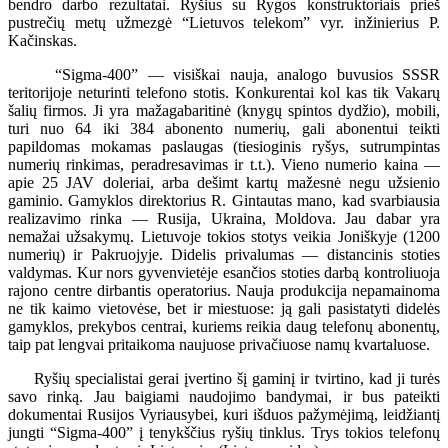
bendro darbo rezultatai. Ryšius su Rygos konstruktoriais prieš
pustrečių metų užmezgė “Lietuvos telekom” vyr. inžinierius P.
Kačinskas.
“Sigma-400” — visiškai nauja, analogo buvusios SSSR
teritorijoje neturinti telefono stotis. Konkurentai kol kas tik Vakarų
šalių firmos. Ji yra mažagabaritinė (knygų spintos dydžio), mobili,
turi nuo 64 iki 384 abonento numerių, gali abonentui teikti
papildomas mokamas paslaugas (tiesioginis ryšys, sutrumpintas
numerių rinkimas, peradresavimas ir t.t.). Vieno numerio kaina —
apie 25 JAV doleriai, arba dešimt kartų mažesnė negu užsienio
gaminio. Gamyklos direktorius R. Gintautas mano, kad svarbiausia
realizavimo rinka — Rusija, Ukraina, Moldova. Jau dabar yra
nemažai užsakymų. Lietuvoje tokios stotys veikia Joniškyje (1200
numerių) ir Pakruojyje. Didelis privalumas — distancinis stoties
valdymas. Kur nors gyvenvietėje esančios stoties darbą kontroliuoja
rajono centre dirbantis operatorius. Nauja produkcija nepamainoma
ne tik kaimo vietovėse, bet ir miestuose: ją gali pasistatyti didelės
gamyklos, prekybos centrai, kuriems reikia daug telefonų abonentų,
taip pat lengvai pritaikoma naujuose privačiuose namų kvartaluose.
Ryšių specialistai gerai įvertino šį gaminį ir tvirtino, kad ji turės
savo rinką. Jau baigiami naudojimo bandymai, ir bus pateikti
dokumentai Rusijos Vyriausybei, kuri išduos pažymėjimą, leidžiantį
jungti “Sigma-400” į tenykščius ryšių tinklus. Trys tokios telefonų