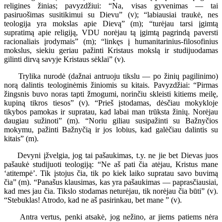
religines žinias; pavyzdžiui: “Na, visas gyvenimas — tai
pasiruošimas susitikimui su Dievu” (v); “labiausiai traukė, nes
teologija yra mokslas apie Dievą” (m); “turėjau tarsi įgimtą
supratimą apie religiją, VDU norėjau tą įgimtą pagrindą paversti
racionaliais įrodymais” (m); “linkęs į humanitarinius-filosofinius
mokslus, siekiu geriau pažinti Kristaus mokslą ir studijuodamas
gilinti dirvą savyje Kristaus sėklai” (v).
Trylika nurodė (dažnai antruoju tikslu — po žinių pagilinimo)
norą dalintis teologinėmis žiniomis su kitais. Pavyzdžiai: “Pirmas
žingsnis buvo noras tapti žmogumi, norinčiu skleisti kitiems meilę,
kupiną tikros tiesos” (v). “Prieš įstodamas, dėsčiau mokykloje
tikybos pamokas ir supratau, kad labai man trūksta žinių. Norėjau
daugiau sužinoti” (m). “Noriu giliau susipažinti su Bažnyčios
mokymu, pažinti Bažnyčią ir jos lobius, kad galėčiau dalintis su
kitais” (m).
Devyni įžvelgia, jog tai pašaukimas, t.y. ne jie bet Dievas juos
pašaukė studijuoti teologiją: “Ne aš pati čia atėjau, Kristus mane
‘atitempė’. Tik įstojus čia, tik po kiek laiko supratau savo buvimą
čia” (m). “Panašus klausimas, kas yra pašaukimas — paprasčiausiai,
kad mes jau čia. Tikslo stodamas neturėjau, tik norėjau čia būti” (v).
“Stebuklas! Atrodo, kad ne aš pasirinkau, bet mane ” (v).
Antra vertus, penki atsakė, jog nežino, ar jiems patiems nėra