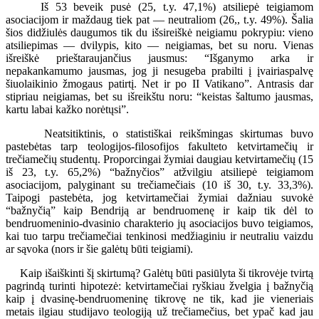
Iš 53 beveik pusė (25, t.y. 47,1%) atsiliepė teigiamom
asociacijom ir maždaug tiek pat — neutraliom (26,, t.y. 49%). Šalia
šios didžiulės daugumos tik du išsireiškė neigiamu pokrypiu: vieno
atsiliepimas — dvilypis, kito — neigiamas, bet su noru. Vienas
išreiškė prieštaraujančius jausmus: “Išganymo arka ir
nepakankamumo jausmas, jog ji nesugeba prabilti į įvairiaspalvę
šiuolaikinio žmogaus patirtį. Net ir po II Vatikano”. Antrasis dar
stipriau neigiamas, bet su išreikštu noru: “keistas šaltumo jausmas,
kartu labai kažko norėtųsi”.
Neatsitiktinis, o statistiškai reikšmingas skirtumas buvo
pastebėtas tarp teologijos-filosofijos fakulteto ketvirtamečių ir
trečiamečių studentų. Proporcingai žymiai daugiau ketvirtamečių (15
iš 23, t.y. 65,2%) “bažnyčios” atžvilgiu atsiliepė teigiamom
asociacijom, palyginant su trečiamečiais (10 iš 30, t.y. 33,3%).
Taipogi pastebėta, jog ketvirtamečiai žymiai dažniau suvokė
“bažnyčią” kaip Bendriją ar bendruomenę ir kaip tik dėl to
bendruomeninio-dvasinio charakterio jų asociacijos buvo teigiamos,
kai tuo tarpu trečiamečiai tenkinosi medžiaginiu ir neutraliu vaizdu
ar sąvoka (nors ir šie galėtų būti teigiami).
Kaip išaiškinti šį skirtumą? Galėtų būti pasiūlyta ši tikrovėje tvirtą
pagrindą turinti hipotezė: ketvirtamečiai ryškiau žvelgia į bažnyčią
kaip į dvasinę-bendruomeninę tikrovę ne tik, kad jie vieneriais
metais ilgiau studijavo teologiją už trečiamečius, bet ypač kad jau