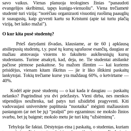
savo vaikus. Vienas planuoja teologines žinias “panaudoti
evangelijos skelbimui, tapęs kunigu-vienuoliu”. Viena trečiametė
studentė turi viziją: “norėčiau organizuoti visuotinį ruošimą paauglių
ir suaugusių, kaip gyventi kartu su Kristumi (apie tai turiu plačią
viziją, bet laiko mažai”).
O kur kita pusė studentų?
Prieš darydami išvadas, klausiame, ar tie 60 į apklausą
atsiliepusių studentų, t.y. pusė tų kursų sąrašuose esančių, daugiau ar
mažiau atstovauja visiems to fakulteto aukštesniųjų kursų
studentams. Turime atsakyti, kad, deja, ne. Tie studentai atsilankė
pačiose pirmose paskaitose. Su mažom išimtim — kai kuriems
prisidėjus, vienam kitam iškritus — jie ir liko ištikimi paskaitų
lankytojai. Tokių trečiame kurse yra maždaug 60%, o ketvirtame —
40%.
Kodėl apie pusė studentų — o kai kada ir daugiau — paskaitų
nelanko? Pagrindinai yra dvi priežastys. Vieni dirba, nes menkos
stipendijos neužtenka, tad patys turi užsidirbti pragyventi. Kiti
vadovaujasi universitete paplitusia “nuotaika” mėginti mažiausiom
pastangom (ar net be jų) “pralįsti” pro egzaminus: ne mokslo žinios
svarbu, bet jų baigmė; mokslo metu jie turi kitų “užsiėmimų”.
Tebyloja šie faktai. Dėstytojas eina į paskaitą, o studentas, kuriam