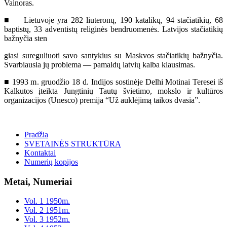
Vainoras.
■ Lietuvoje yra 282 liuteronų, 190 katalikų, 94 stačiatikių, 68
baptistų, 33 adventistų religinės bendruomenės. Latvijos stačiatikių
bažnyčia sten
giasi sureguliuoti savo santykius su Maskvos stačiatikių bažnyčia.
Svarbiausia jų problema — pamaldų latvių kalba klausimas.
■ 1993 m. gruodžio 18 d. Indijos sostinėje Delhi Motinai Teresei iš
Kalkutos įteikta Jungtinių Tautų švietimo, mokslo ir kultūros
organizacijos (Unesco) premija “Už auklėjimą taikos dvasia”.
Pradžia
SVETAINĖS STRUKTŪRA
Kontaktai
Numerių kopijos
Metai, Numeriai
Vol. 1 1950m.
Vol. 2 1951m.
Vol. 3 1952m.