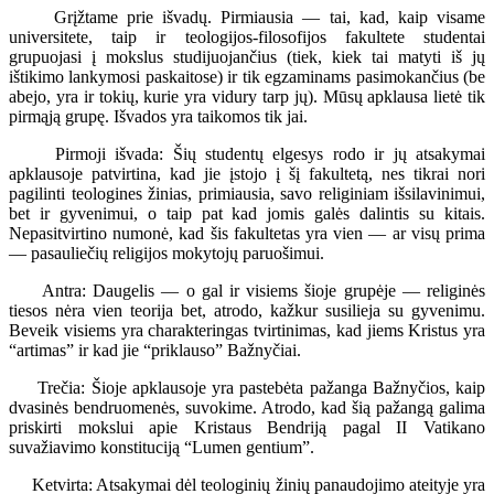
Grįžtame prie išvadų. Pirmiausia — tai, kad, kaip visame
universitete, taip ir teologijos-filosofijos fakultete studentai
grupuojasi į mokslus studijuojančius (tiek, kiek tai matyti iš jų
ištikimo lankymosi paskaitose) ir tik egzaminams pasimokančius (be
abejo, yra ir tokių, kurie yra vidury tarp jų). Mūsų apklausa lietė tik
pirmąją grupę. Išvados yra taikomos tik jai.
Pirmoji išvada: Šių studentų elgesys rodo ir jų atsakymai
apklausoje patvirtina, kad jie įstojo į šį fakultetą, nes tikrai nori
pagilinti teologines žinias, primiausia, savo religiniam išsilavinimui,
bet ir gyvenimui, o taip pat kad jomis galės dalintis su kitais.
Nepasitvirtino numonė, kad šis fakultetas yra vien — ar visų prima
— pasauliečių religijos mokytojų paruošimui.
Antra: Daugelis — o gal ir visiems šioje grupėje — religinės
tiesos nėra vien teorija bet, atrodo, kažkur susilieja su gyvenimu.
Beveik visiems yra charakteringas tvirtinimas, kad jiems Kristus yra
“artimas” ir kad jie “priklauso” Bažnyčiai.
Trečia: Šioje apklausoje yra pastebėta pažanga Bažnyčios, kaip
dvasinės bendruomenės, suvokime. Atrodo, kad šią pažangą galima
priskirti mokslui apie Kristaus Bendriją pagal II Vatikano
suvažiavimo konstituciją “Lumen gentium”.
Ketvirta: Atsakymai dėl teologinių žinių panaudojimo ateityje yra