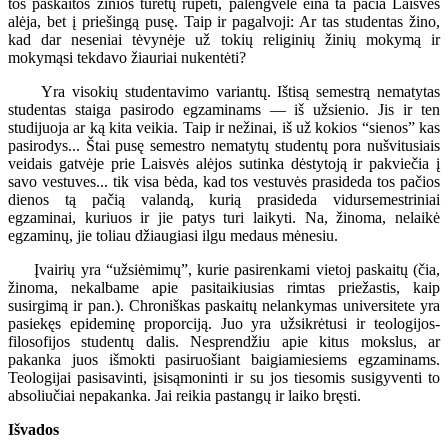
tos paskaitos žinios turėtų rūpėti, palengvėle eina ta pačia Laisvės
alėja, bet į priešingą pusę. Taip ir pagalvoji: Ar tas studentas žino,
kad dar neseniai tėvynėje už tokių religinių žinių mokymą ir
mokymąsi tekdavo žiauriai nukentėti?
Yra visokių studentavimo variantų. Ištisą semestrą nematytas
studentas staiga pasirodo egzaminams — iš užsienio. Jis ir ten
studijuoja ar ką kita veikia. Taip ir nežinai, iš už kokios “sienos” kas
pasirodys... Štai pusę semestro nematytų studentų pora nušvitusiais
veidais gatvėje prie Laisvės alėjos sutinka dėstytoją ir pakviečia į
savo vestuves... tik visa bėda, kad tos vestuvės prasideda tos pačios
dienos tą pačią valandą, kurią prasideda vidursemestriniai
egzaminai, kuriuos ir jie patys turi laikyti. Na, žinoma, nelaikė
egzaminų, jie toliau džiaugiasi ilgu medaus mėnesiu.
Įvairių yra “užsiėmimų”, kurie pasirenkami vietoj paskaitų (čia,
žinoma, nekalbame apie pasitaikiusias rimtas priežastis, kaip
susirgimą ir pan.). Chroniškas paskaitų nelankymas universitete yra
pasiekęs epideminę proporciją. Juo yra užsikrėtusi ir teologijos-
filosofijos studentų dalis. Nesprendžiu apie kitus mokslus, ar
pakanka juos išmokti pasiruošiant baigiamiesiems egzaminams.
Teologijai pasisavinti, įsisąmoninti ir su jos tiesomis susigyventi to
absoliučiai nepakanka. Jai reikia pastangų ir laiko bręsti.
Išvados