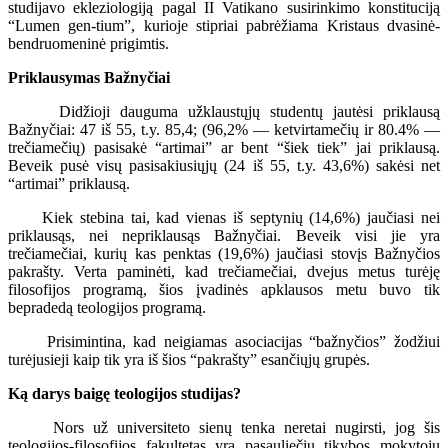
studijavo ekleziologiją pagal II Vatikano susirinkimo konstituciją
“Lumen gen-tium”, kurioje stipriai pabrėžiama Kristaus dvasinė-
bendruomeninė prigimtis.
Priklausymas Bažnyčiai
Didžioji dauguma užklaustųjų studentų jautėsi priklausą
Bažnyčiai: 47 iš 55, t.y. 85,4; (96,2% — ketvirtamečių ir 80.4% —
trečiamečių) pasisakė “artimai” ar bent “šiek tiek” jai priklausą.
Beveik pusė visų pasisakiusiųjų (24 iš 55, t.y. 43,6%) sakėsi net
“artimai” priklausą.
Kiek stebina tai, kad vienas iš septynių (14,6%) jaučiasi nei
priklausąs, nei nepriklausąs Bažnyčiai. Beveik visi jie yra
trečiamečiai, kurių kas penktas (19,6%) jaučiasi stovįs Bažnyčios
pakrašty. Verta paminėti, kad trečiamečiai, dvejus metus turėję
filosofijos programą, šios įvadinės apklausos metu buvo tik
bepradedą teologijos programą.
Prisimintina, kad neigiamas asociacijas “bažnyčios” žodžiui
turėjusieji kaip tik yra iš šios “pakrašty” esančiųjų grupės.
Ką darys baigę teologijos studijas?
Nors už universiteto sienų tenka neretai nugirsti, jog šis
teologijos-filosofijos fakultetas yra pasauliečių tikybos mokytojų