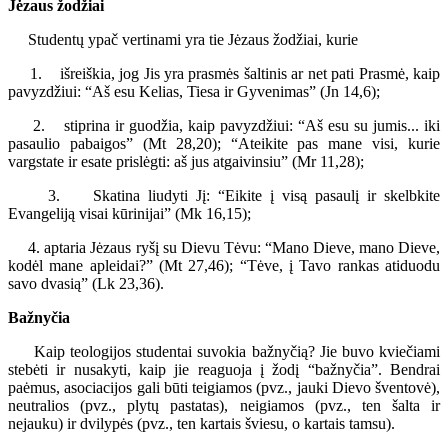
Jėzaus žodžiai
Studentų ypač vertinami yra tie Jėzaus žodžiai, kurie
1. išreiškia, jog Jis yra prasmės šaltinis ar net pati Prasmė, kaip
pavyzdžiui: “Aš esu Kelias, Tiesa ir Gyvenimas” (Jn 14,6);
2. stiprina ir guodžia, kaip pavyzdžiui: “Aš esu su jumis... iki
pasaulio pabaigos” (Mt 28,20); “Ateikite pas mane visi, kurie
vargstate ir esate prislėgti: aš jus atgaivinsiu” (Mr 11,28);
3. Skatina liudyti Jį: “Eikite į visą pasaulį ir skelbkite
Evangeliją visai kūrinijai” (Mk 16,15);
4. aptaria Jėzaus ryšį su Dievu Tėvu: “Mano Dieve, mano Dieve,
kodėl mane apleidai?” (Mt 27,46); “Tėve, į Tavo rankas atiduodu
savo dvasią” (Lk 23,36).
Bažnyčia
Kaip teologijos studentai suvokia bažnyčią? Jie buvo kviečiami
stebėti ir nusakyti, kaip jie reaguoja į žodį “bažnyčia”. Bendrai
paėmus, asociacijos gali būti teigiamos (pvz., jauki Dievo šventovė),
neutralios (pvz., plytų pastatas), neigiamos (pvz., ten šalta ir
nejauku) ir dvilypės (pvz., ten kartais šviesu, o kartais tamsu).