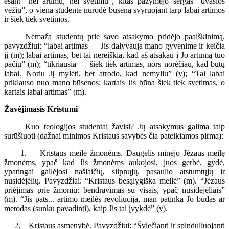
esant “nei artimu, nei svetimu”, kitas pažymėjo sergąs “dvasios
vėžiu”, o viena studentė nurodė būseną svyruojant tarp labai artimos
ir šiek tiek svetimos.
Nemaža studentų prie savo atsakymo pridėjo paaiškinimą,
pavyzdžiui: “labai artimas — Jis dalyvauja mano gyvenime ir keičia
jį (m); labai artimas, bet tai nereiškia, kad aš atsakau į Jo artumą tuo
pačiu” (m); “tikriausia — šiek tiek artimas, nors norėčiau, kad būtų
labai. Noriu Jį mylėti, bet atrodo, kad nemyliu” (v); “Tai labai
priklauso nuo mano būsenos: kartais Jis būna šiek tiek svetimas, o
kartais labai artimas” (m).
Žavėjimasis Kristumi
Kuo teologijos studentai žavisi? Jų atsakymus galima taip
surūšiuoti (dažnai minimos Kristaus savybės čia pateikiamos pirma):
1. Kristaus meilė žmonėms. Daugelis minėjo Jėzaus meilę
žmonėms, ypač kad Jis žmonėms aukojosi, juos gerbė, gydė,
ypatingai gailėjosi našlaičių, silpnųjų, pasaulio atstumtųjų ir
nusidėjėlių. Pavyzdžiai: “Kristaus besąlygiška meilė” (m). “Jėzaus
priėjimas prie žmonių: bendravimas su visais, ypač nusidėjėliais”
(m). “Jis pats... artimo meilės revoliucija, man patinka Jo būdas ar
metodas (sunku pavadinti), kaip Jis tai įvykdė” (v).
2. Kristaus asmenybė. Pavyzdžiui: “Šviečianti ir spinduliuojanti