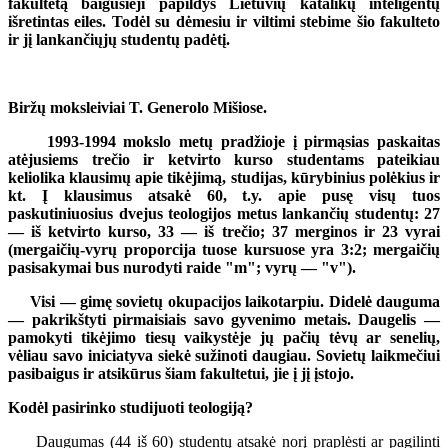
fakultetą baigusieji papildys Lietuvių katalikų inteligentų
išretintas eiles. Todėl su dėmesiu ir viltimi stebime šio fakulteto
ir jį lankančiųjų studentų padėtį.
Biržų moksleiviai T. Generolo Mišiose.
1993-1994 mokslo metų pradžioje į pirmąsias paskaitas
atėjusiems trečio ir ketvirto kurso studentams pateikiau
keliolika klausimų apie tikėjimą, studijas, kūrybinius polėkius ir
kt. Į klausimus atsakė 60, t.y. apie pusę visų tuos
paskutiniuosius dvejus teologijos metus lankančių studentų: 27
— iš ketvirto kurso, 33 — iš trečio; 37 merginos ir 23 vyrai
(mergaičių-vyrų proporcija tuose kursuose yra 3:2; mergaičių
pasisakymai bus nurodyti raide "m"; vyrų — "v").
Visi — gimę sovietų okupacijos laikotarpiu. Didelė dauguma
— pakrikštyti pirmaisiais savo gyvenimo metais. Daugelis —
pamokyti tikėjimo tiesų vaikystėje jų pačių tėvų ar senelių,
vėliau savo iniciatyva siekė sužinoti daugiau. Sovietų laikmečiui
pasibaigus ir atsikūrus šiam fakultetui, jie į jį įstojo.
Kodėl pasirinko studijuoti teologiją?
Daugumas (44 iš 60) studentų atsakė norį praplėsti ar pagilinti