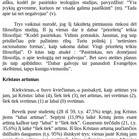
aišku, kodėl jie pasirinko teologijos studijas, pavyzdžiui: “Yra
įvykių gyvenime, kuriuos ne visada galima paaiškinti” (m). “Tada
apie tai net negalvojau” (v).
Trys vaikinai nurodė, jog šį fakultetą pirmiausia rinkosi dėl
filosofijos studijų. Iš jų vienas dar ir dabar “prioritetą” teikia
filosofijai: “Kodėl pasirinkau. Vidinis potraukis. Jausmai, jog taip
prisiliečiau prie pažinimo ribų. Turiu polinkį į ‘netiesines
racionalumo formas’, kaip sakoma dabar. Visgi prioritetą teikiu
filosofijai”. O kitas taip atsakė : “Pasirinkau, nes domėjausi
filosofija, o apie teologiją net negalvojau”. Bet savo ateities planus
jis taip apibūdino: “Dabar galvoju tai panaudoti Evangelijos
skelbimui, tapęs kunigu-vienuoliu”.
Kristaus artumas
Kiekvienas,-a buvo kviečiamas,-a pasisakyti, kaip artimas yra
jam, jai Kristus: labai (4), šiek tiek (3), nei artimas, nei svetimas (2),
šiek tiek svetimas (1) ar labai (0) svetimas.
Beveik pusė studentų (28 iš 59, t.y. 47,5%) teigė, jog Kristus
jiems “labai artimas”. Septyni (11,9%) laikė Kristų jiems esant
artimą kažkur tarp “labai” ir “šiek tiek”. Gausesnis trečdalis (21, t.y.
35,6%) Jį laikė “šiek tiek” artimu. Iš šios Kristaus artumą jaučiančios
didžiulės daugumos (t.y. 95%) išsiskyrė trys: vienas jautė Kristų jam