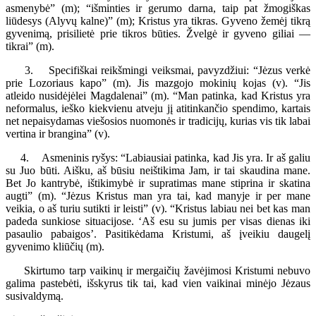
asmenybė” (m); “išminties ir gerumo darna, taip pat žmogiškas
liūdesys (Alyvų kalne)” (m); Kristus yra tikras. Gyveno žemėj tikrą
gyvenimą, prisilietė prie tikros būties. Žvelgė ir gyveno giliai —
tikrai” (m).
3. Specifiškai reikšmingi veiksmai, pavyzdžiui: “Jėzus verkė
prie Lozoriaus kapo” (m). Jis mazgojo mokinių kojas (v). “Jis
atleido nusidėjėlei Magdalenai” (m). “Man patinka, kad Kristus yra
neformalus, ieško kiekvienu atveju jį atitinkančio spendimo, kartais
net nepaisydamas viešosios nuomonės ir tradicijų, kurias vis tik labai
vertina ir brangina” (v).
4. Asmeninis ryšys: “Labiausiai patinka, kad Jis yra. Ir aš galiu
su Juo būti. Aišku, aš būsiu neištikima Jam, ir tai skaudina mane.
Bet Jo kantrybė, ištikimybė ir supratimas mane stiprina ir skatina
augti” (m). “Jėzus Kristus man yra tai, kad manyje ir per mane
veikia, o aš turiu sutikti ir leisti” (v). “Kristus labiau nei bet kas man
padeda sunkiose situacijose. ‘Aš esu su jumis per visas dienas iki
pasaulio pabaigos’. Pasitikėdama Kristumi, aš įveikiu daugelį
gyvenimo kliūčių (m).
Skirtumo tarp vaikinų ir mergaičių žavėjimosi Kristumi nebuvo
galima pastebėti, išskyrus tik tai, kad vien vaikinai minėjo Jėzaus
susivaldymą.