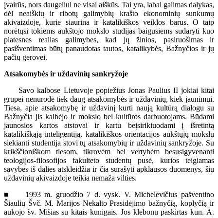
įvairūs, nors daugeliui ne visai aiškūs. Tai yra, labai galimas dalykas,
dėl neaiškių ir ribotų galimybių krašto ekonominių sunkumų
akivaizdoje, kurie siaurina ir katalikiškos veiklos barus. O taip
norėtųsi tokiems aukštojo mokslo studijas baigusiems sudaryti kuo
platesnes realias galimybes, kad jų žinios, pasiruošimas ir
pasišventimas būtų panaudotas tautos, katalikybės, Bažnyčios ir jų
pačių gerovei.
Atsakomybės ir uždavinių sankryžoje
Savo kalbose Lietuvoje popiežius Jonas Paulius II jokiai kitai
grupei nenurodė tiek daug atsakomybės ir uždavinių, kiek jaunimui.
Tiesa, apie atsakomybę ir uždavinį kurti naują kultūrą dialogu su
Bažnyčia jis kalbėjo ir mokslo bei kultūros darbuotojams. Būdami
jaunosios kartos atstovai ir kartu beįsirikiuodami į išretintą
katalikiškąją inteligentiją, katalikiškos orientacijos aukštųjų mokslų
siekianti studentija stovi tų atsakomybių ir uždavinių sankryžoje. Su
krikščioniškom tiesom, tikrovėm bei vertybėm besusigyvenanti
teologijos-filosofijos fakulteto studentų pusė, kurios teigiamas
savybes iš dalies atskleidžia ir čia surašyti apklausos duomenys, šių
uždavinių akivaizdoje teikia nemaža vilties.
■ 1993 m. gruodžio 7 d. vysk. V. Michelevičius pašventino
Šiaulių Švč. M. Marijos Nekalto Prasidėjimo bažnyčią, koplyčią ir
aukojo šv. Mišias su kitais kunigais. Jos klebonu paskirtas kun. A.