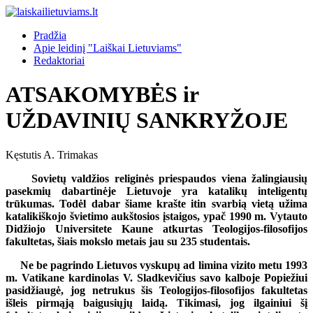
Pradžia
Apie leidinį "Laiškai Lietuviams"
Redaktoriai
ATSAKOMYBĖS ir
UŽDAVINIŲ SANKRYŽOJE
Kęstutis A. Trimakas
Sovietų valdžios religinės priespaudos viena žalingiausių
pasekmių dabartinėje Lietuvoje yra katalikų inteligentų
trūkumas. Todėl dabar šiame krašte itin svarbią vietą užima
katalikiškojo švietimo aukštosios įstaigos, ypač 1990 m. Vytauto
Didžiojo Universitete Kaune atkurtas Teologijos-filosofijos
fakultetas, šiais mokslo metais jau su 235 studentais.
Ne be pagrindo Lietuvos vyskupų ad limina vizito metu 1993
m. Vatikane kardinolas V. Sladkevičius savo kalboje Popiežiui
pasidžiaugė, jog netrukus šis Teologijos-filosofijos fakultetas
išleis pirmąją baigusiųjų laidą. Tikimasi, jog ilgainiui šį