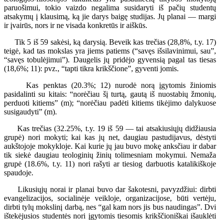
paruošimui, tokio vaizdo negalima susidaryti iš pačių studentų
atsakymų į klausimą, ką jie darys baigę studijas. Jų planai — margi
ir įvairūs, nors ir ne visada konkretūs ir aiškūs.
Tik 5 iš 59 sakėsi, ką darysią. Beveik kas trečias (28,8%, t.y. 17)
teigė, kad tas mokslas yra jiems patiems (“savęs išsilavinimui, sau”,
“savęs tobulėjimui”). Daugelis jų pridėjo gyvensią pagal tas tiesas
(18,6%; 11): pvz., “tapti tikra krikščione”, gyventi jomis.
Kas penktas (20.3%; 12) nurodė norą įgytomis žiniomis
pasidalinti su kitais: “norėčiau šį turtą, gautą iš nuostabių žmonių,
perduoti kitiems” (m); “norėčiau padėti kitiems tikėjimo dalykuose
susigaudyti” (m).
Kas trečias (32.25%, t.y. 19 iš 59 — tai atsakiusiųjų didžiausia
grupė) nori mokyti; kai kas jų net, daugiau pastudijavus, dėstyti
aukštojoje mokykloje. Kai kurie jų jau buvo mokę anksčiau ir dabar
tik siekė daugiau teologinių žinių tolimesniam mokymui. Nemaža
grupė (18.6%, t.y. 11) nori rašyti ar tiesiog darbuotis katalikiškoje
spaudoje.
Likusiųjų norai ir planai buvo dar šakotesni, pavyzdžiui: dirbti
evangelizacijos, socialinėje veikloje, organizacijose, būti vertėju,
dirbti tylų mokslinį darbą, nes “gal kam nors jis bus naudingas”. Dvi
ištekėjusios studentės nori įgytomis tiesomis krikščioniškai išauklėti