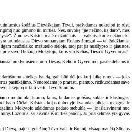
tiniuosius žodžius Dieviškajam Tėvui, prašydamas nukreipti jo rūstį
rigimtį nuo gimimo iki mirties. Nes, suvokę “jie nežino, ką daro”, mes
alystė”. Žmones Kristus matė mažutėliais — vaikais, kurie nežino, ką
s yra artimiausias Dievo sumanytam Rojaus žmogui — tai žaidžiantis,
lgam neužsilaiko mažutėlio sieloje, tuoj pat jis nusišypso ir glaustosi
da prie savo Didžiojo Mokytojo, kuris yra Kelias, Tiesa ir Gyvenimas?
iausiai nuklydusiems nuo Tiesos, Kelio ir Gyvenimo, pasileidėliams ir
 darbštumu sutelkęs bandą, gali būti dėl jos kurį laiką ramus — joks
vertas pasitikėjimo. Nenorėdama jo prarasti, piemuo, rizikuodamas savo
 savo Tikėjimą ir būti vertu Tėvo Sūnumi.
mo muitininkų luomo, kuris, būdamas gobšus, suktas ir klastingas,
ei bado žūčiai. Kristaus kojas dubenyje kvapniais aliejais mazgoja ir
egalinis Mokytojo atlaidumas padaro stebuklą — jie išlaisvinami nuo
iręs Lozorius išsilaisvina iš mirties pančių. Jo prisikėlimas yra gyvas
yvąjį Dievą, pajusti geležinę Tėvo Valią ir Išmintį, visaapimančią Sūnaus