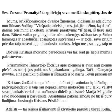
Ses. Zuzana Pranaitytė tarp dviejų savo medžio skuptūrų. Jos de
Mums, krikščioniškosios dvasios žmonėms, didžiausias atlaidumo pav
nuo Sūnaus žudikų: “Viešpatie, atleisk jiems, juk jie nežino, ką daro
galime prisiminti ankstesnį Kristaus pasakymą: “Iš tiesų, iš tiesų 
daro. Būtent vaiko prigimtyje dar nėra sukerojęs uždraustas pažini
laimingas ir absoliučiai apsaugotas sutvėrimas — ir todėl savo prigimt
prie dar taip neseniai jį nubaudusios rankos. Jeigu mes, suaugę, taip
Didysis Kristaus mokymo paradoksas yra tas, kad jis liepia mums mylė
paleistuvėms.
Prisiminkime Išganytojo žodžius apie piemenį ir avis: argi piemuo, 
plėšrūnas nedrįs jos pulti, nes ši pakankamai galinga. Tačiau Ganytoj
gyvybe, eina pasitikti plėšrūno ir ištraukti iš jo nasrų Tėvui priklaus
Kristaus žodžiai tampa kūnu — būtent jo artimiausių bičiulių — b
padvigubindavo ir taip jau nepakeliamus mokesčius anų laikų valstybė
savo plaukais verkdama nušluosto didelė paleistuvė Marija Magdalie
savo nuodėmių ir pasveiksta. Atlaidumas pakelia žmogų ne tik iš purvo,
liudijimas busimojo Kristaus Prisikėlimo.
Atleisti — tai reiškia išsilaisvinti iš klystkelio pasukti į tikrąjį Kel