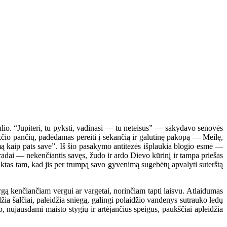
ulio. “Jupiteri, tu pyksti, vadinasi — tu neteisus” — sakydavo senovės
kčio pančių, padėdamas pereiti į sekančią ir galutinę pakopą — Meilę,
mą kaip pats save”. Iš šio pasakymo antitezės išplaukia blogio esmė —
radai — nekenčiantis savęs, žudo ir ardo Dievo kūrinį ir tampa priešas
tas tam, kad jis per trumpą savo gyvenimą sugebėtų apvalyti suterštą
rgą kenčiančiam vergui ar vargetai, norinčiam tapti laisvu. Atlaidumas
žia šalčiai, paleidžia sniegą, galingi polaidžio vandenys sutrauko ledų
 nujausdami maisto stygių ir artėjančius speigus, paukščiai apleidžia