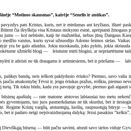
šinėje “Motinos skausmas”, kairėje “Senelis ir anūkas”.
yzdys pats Kristus, kuris, net ir mirdamas ant kryžiaus, ištarė pasku
”. Būtent čia išryškėja visa Kristaus mokymo esmė, aprėpianti žmogaus p
sakau jums — kol nebūsite, kaip tie mažutėliai, nebus jūsų Dangaus Kar
mo medžio vaisius, kurio syvai užnuodijo Adomo šeimos sielas. Vaika
yje yra be galo atlaidus. Jokia nuoskauda, joks pyktis, jokia skriauda i
 mokėtume užmiršti blogį — leistume mirti blogiui, ar nepriartėtume ta
ti ir atleisti ne tik draugams ir artimiesiems, bet ir priešams — lab
palikęs bandą, neis ieškoti paklydusio ėriuko? Piemuo, savo valia ir
as jaučia atsakomybę Tėvui ir, jeigu ėriukas pražus, reiškia, piemuo ne
antį turtą. Tik tokiu būdu, kada yra pavojuje gyvybė, piemuo gali atgauti
ūsimų apaštalų — rate matome atstovus labiausiai tuo metu nekenčia
s gyventojams, tuo juos pasmerkdamas ne tik skurdui, bet ir tiesiogin
tė. Regime Kristų vargšų, atstumtųjų, luošių, raupsuotųjų būryje — b
 bet ir padaro netgi neįsivaizduojamą dalyką: Jėzui pasakius “kelkis”, m
ią, į Dieviškąją būseną — būti pačiu savimi, atrasti savo sielos viduje G