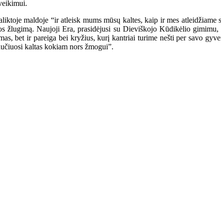
veikimui.
toje maldoje “ir atleisk mums mūsų kaltes, kaip ir mes atleidžiame s
os žlugimą. Naujoji Era, prasidėjusi su Dieviškojo Kūdikėlio gimimu, s
as, bet ir pareiga bei kryžius, kurį kantriai turime nešti per savo gyv
 jaučiuosi kaltas kokiam nors žmogui”.