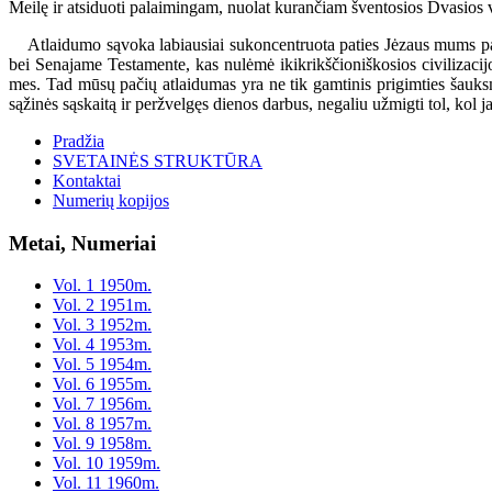
Meilę ir atsiduoti palaimingam, nuolat kurančiam šventosios Dvasios 
Atlaidumo sąvoka labiausiai sukoncentruota paties Jėzaus mums palik
bei Senajame Testamente, kas nulėmė ikikrikščioniškosios civilizacij
mes. Tad mūsų pačių atlaidumas yra ne tik gamtinis prigimties šauksm
sąžinės sąskaitą ir peržvelgęs dienos darbus, negaliu užmigti tol, kol
Pradžia
SVETAINĖS STRUKTŪRA
Kontaktai
Numerių kopijos
Metai, Numeriai
Vol. 1 1950m.
Vol. 2 1951m.
Vol. 3 1952m.
Vol. 4 1953m.
Vol. 5 1954m.
Vol. 6 1955m.
Vol. 7 1956m.
Vol. 8 1957m.
Vol. 9 1958m.
Vol. 10 1959m.
Vol. 11 1960m.