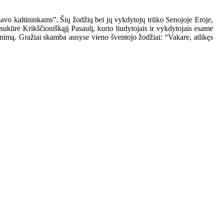
avo kaltininkams”. Šių žodžių bei jų vykdytojų trūko Senojoje Eroje,
ukūrė Krikščioniškąjį Pasaulį, kurio liudytojais ir vykdytojais esame
enimą. Gražiai skamba ausyse vieno šventojo žodžiai: “Vakare, atlikęs