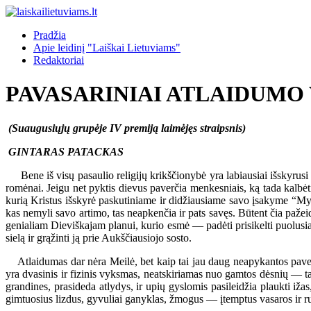
Pradžia
Apie leidinį "Laiškai Lietuviams"
Redaktoriai
PAVASARINIAI ATLAIDUMO
(Suaugusiųjų grupėje IV premiją laimėjęs straipsnis)
GINTARAS PATACKAS
Bene iš visų pasaulio religijų krikščionybė yra labiausiai išskyrusi 
romėnai. Jeigu net pyktis dievus paverčia menkesniais, ką tada kalbė
kurią Kristus išskyrė paskutiniame ir didžiausiame savo įsakyme “Myl
kas nemyli savo artimo, tas neapkenčia ir pats savęs. Būtent čia paže
genialiam Dieviškajam planui, kurio esmė — padėti prisikelti puolus
sielą ir grąžinti ją prie Aukščiausiojo sosto.
Atlaidumas dar nėra Meilė, bet kaip tai jau daug neapykantos pavergta
yra dvasinis ir fizinis vyksmas, neatskiriamas nuo gamtos dėsnių — tai
grandines, prasideda atlydys, ir upių gyslomis pasileidžia plaukti i
gimtuosius lizdus, gyvuliai ganyklas, žmogus — įtemptus vasaros ir ru