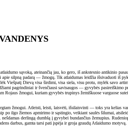
 VANDENYS
atlaidumo sąvoką, ateinančią jau, ko gero, iš ankstesnio antikinio pasa
ti apie silpną padarą — žmogų. Tik atlaidumas leidžia išsivaduoti iš py
ėk Viešpatį Dievą visa širdimi, visa siela, visu protu, mylėk savo arti
idžiami pagrindiniai ir švenčiausi savisaugos — gyvybės pasireiškimo p
iam Rojaus žmogui, kuriam gyvybės trupinys žemiškuose varguose suteik
m žmogui. Atleisti, leisti, laisvėti, išsilaisvinti — toks yra kelias va
p po ilgo žiemos apmirimo ir sąstingio, veikiant saulės šilumai, atsileid
žas, nešdamas derlingą dumblą į gyvybei bundančius žemupius. Rudeniop,
dens darbus, gamta tarsi pati įspėja ir groja graudų Atlaidumo motyvą.