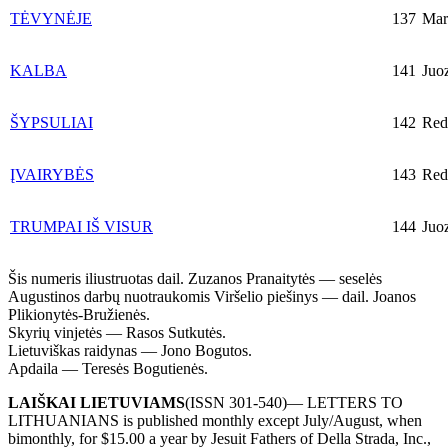
TĖVYNĖJE
137
Mari
KALBA
141
Juoz
ŠYPSULIAI
142
Red
ĮVAIRYBĖS
143
Red
TRUMPAI IŠ VISUR
144
Juoz
Šis numeris iliustruotas dail. Zuzanos Pranaitytės — seselės
Augustinos darbų nuotraukomis Viršelio piešinys — dail. Joanos
Plikionytės-Bružienės.
Skyrių vinjetės — Rasos Sutkutės.
Lietuviškas raidynas — Jono Bogutos.
Apdaila — Teresės Bogutienės.
LAIŠKAI LIETUVIAMS
(ISSN 301-540)— LETTERS TO
LITHUANIANS is published monthly except July/August, when
bimonthly, for $15.00 a year by Jesuit Fathers of Della Strada, Inc.,