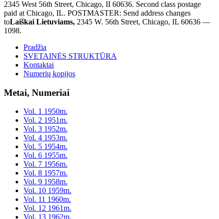
2345 West 56th Street, Chicago, II 60636. Second class postage
paid at Chicago, IL. POSTMASTER: Send address changes
to
Laiškai Lietuviams,
2345 W. 56th Street, Chicago, IL 60636 —
1098.
Pradžia
SVETAINĖS STRUKTŪRA
Kontaktai
Numerių kopijos
Metai, Numeriai
Vol. 1 1950m.
Vol. 2 1951m.
Vol. 3 1952m.
Vol. 4 1953m.
Vol. 5 1954m.
Vol. 6 1955m.
Vol. 7 1956m.
Vol. 8 1957m.
Vol. 9 1958m.
Vol. 10 1959m.
Vol. 11 1960m.
Vol. 12 1961m.
Vol. 13 1962m.