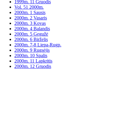
1999m. 11 Gruodis
Vol. 51 2000m.
2000m. 1 Sausis
2000m. 2 Vasaris
2000m. 3 Kovas
2000m. 4 Balandis
2000m. 5 Gegužė
2000m. 6 Birželis
2000m. 7-8 Liepa-Rugp.
2000m. 9 Rugsėjis
2000m. 10 Spalis
2000m. 11 Lapkritis
2000m. 12 Gruodis