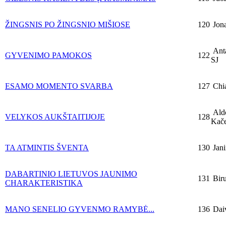
ŽINGSNIS PO ŽINGSNIO MIŠIOSE
120
Jona
Anta
GYVENIMO PAMOKOS
122
SJ
ESAMO MOMENTO SVARBA
127
Chia
Ald
VELYKOS AUKŠTAITIJOJE
128
Kače
TA ATMINTIS ŠVENTA
130
Jani
DABARTINIO LIETUVOS JAUNIMO
131
Biru
CHARAKTERISTIKA
MANO SENELIO GYVENMO RAMYBĖ...
136
Daiv