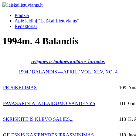
Pradžia
Apie leidinį "Laiškai Lietuviams"
Redaktoriai
1994m. 4 Balandis
religinės ir tautinės kultūros žurnalas
1994 / BALANDIS —APRIL / VOL. XLV, NO. 4
PRISIKĖLIMAS
109
Anta
PAVASARINIAI ATLAIDUMO VANDENYS
111
Gint
SKRISKITE IŠ KLEVO ŠALIES...
113
K. A
GILESNIS KASIENYBĖS ĮPRASMINIMAS
118
Juoz