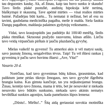
tau deguonies kaukę. Ak, aš žinau, kaip tau buvo sunku ir skaudu!
Tavo širdis plakė pustuštė, audinių hipoksija kėlė nerimą,
blaškymąsi ir skausmą. Tave apėmė mirties — visai realios mirties
baimė. Pažadėjau būti kartu... Tu nematai ir nežinai, bet aš esu su
tavimi, gaubdama mediciniška pagalba, meile ir malda. Siela šaukia
Dangų pagalbon, maldauja palaimos gydytojų veiksmams...
Vidai, tavo kraujospūdis jau padidėjo iki 100/40 mmHg, širdis
plaka ritmiškai. Skruostai pražydo rausvumu, kūnas atšilo. Liečiu
tavo veidą virpančiais pirštais ir jaučiu plazdančią gyvybę.
Mielas vaikeli! tu gyvensi! Tu atmerksi akis ir vėl matysi saulę,
savo jaunutę žmoną, sengalvėlius tėvus. Taip! Tu vėl ištiesi rankas į
gyvenimą ir pačiu savo buvimu ištarsi: „Ave, Vita!”
Vasario 20 d.
Norėčiau, kad tavo gyvenimas būtų kilnus, įprasmintas, kad
paliktum jame pėdas tikrojo žmogaus, nes tavo gyvybė išgelbėta
brangia kaina. Kas gimsta kančioje, tas yra neįkainojamai brangu.
Žinau, kentėjo tavo žmona, mama ir tėtis, bet jie nesuvokė ir niekada
nesuvoks tavo būklės sunkumo, niekada savo akimis nematys
beviltiškai sunkios agonijos, kada pamėlusios lūpos lemena:
„Dūstu!.. Mirštu!..” Šitą aidą geriausiai suvokia motiniška