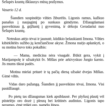
Šešupės krantų išklausys mūsų prašymus.
Vasario 12 d.
Šiandien suspindėjo vilties žiburėlis. Ligonis ramus, kažkuo
panašus į naujagimį po sunkaus gimdymo. Džiaugdamasi
pasveikinau jį, grįžtantį į gyvenimą, ir dėkoju Geradariui nuo
Šešupės krantų.
Netrukus atėjo tėvai ir jaunutė, kūdikio belaukianti žmona. Vilties
kibirkštėlės sužibo jų kenčiančiose akyse. Žmona nuėjo aplankyti, o
su motina buvo toks pokalbis:
— Mama, medicina nėra visagalė. Būkit gera, vykit į
Marijampolę ir užsakykit šv. Mišias prie arkivyskuo Jurgio karsto.
Jis mums tikrai padės.
Motina mielai pritarė ir tą pačią dieną užsakė dvejas Mišias.
Gimė viltis.
Vidas daro pažangą. Šiandien jį pasveikino tėvai, žmona. Visi
pasidžiaugė.
Po pietų tas džiaugsmas kiek apsiblausė. Per plyšusį plautį vėl
pūstelėjo oro dozė į pleurą bei krūtinės audinius. Ligonis tapo
neramus, ėmė trūkti oro, pamėlo lūpos.