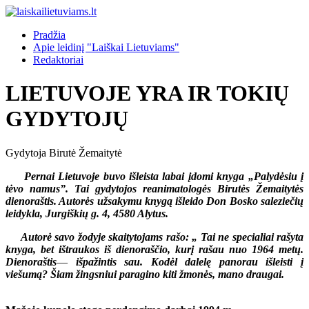
Pradžia
Apie leidinį "Laiškai Lietuviams"
Redaktoriai
LIETUVOJE YRA IR TOKIŲ
GYDYTOJŲ
Gydytoja Birutė Žemaitytė
Pernai Lietuvoje buvo išleista labai įdomi knyga „Palydėsiu į
tėvo namus”. Tai gydytojos reanimatologės Birutės Žemaitytės
dienoraštis. Autorės užsakymu knygą išleido Don Bosko saleziečių
leidykla, Jurgiškių g. 4, 4580 Alytus.
Autorė savo žodyje skaitytojams rašo: „ Tai ne specialiai rašyta
knyga, bet ištraukos iš dienoraščio, kurį rašau nuo 1964 metų.
Dienoraštis
—
išpažintis sau. Kodėl dalelę panorau išleisti į
viešumą? Šiam žingsniui paragino kiti žmonės, mano draugai.