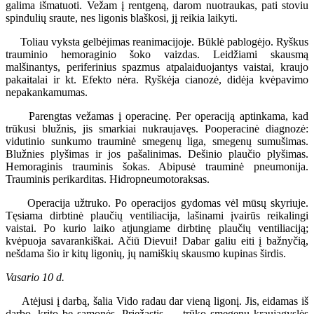
galima išmatuoti. Vežam į rentgeną, darom nuotraukas, pati stoviu
spindulių sraute, nes ligonis blaškosi, jį reikia laikyti.
Toliau vyksta gelbėjimas reanimacijoje. Būklė pablogėjo. Ryškus
trauminio hemoraginio šoko vaizdas. Leidžiami skausmą
malšinantys, periferinius spazmus atpalaiduojantys vaistai, kraujo
pakaitalai ir kt. Efekto nėra. Ryškėja cianozė, didėja kvėpavimo
nepakankamumas.
Parengtas vežamas į operacinę. Per operaciją aptinkama, kad
trūkusi blužnis, jis smarkiai nukraujavęs. Pooperacinė diagnozė:
vidutinio sunkumo trauminė smegenų liga, smegenų sumušimas.
Blužnies plyšimas ir jos pašalinimas. Dešinio plaučio plyšimas.
Hemoraginis trauminis šokas. Abipusė trauminė pneumonija.
Trauminis perikarditas. Hidropneumotoraksas.
Operacija užtruko. Po operacijos gydomas vėl mūsų skyriuje.
Tęsiama dirbtinė plaučių ventiliacija, lašinami įvairūs reikalingi
vaistai. Po kurio laiko atjungiame dirbtinę plaučių ventiliaciją;
kvėpuoja savarankiškai. Ačiū Dievui! Dabar galiu eiti į bažnyčią,
nešdama šio ir kitų ligonių, jų namiškių skausmo kupinas širdis.
Vasario 10 d.
Atėjusi į darbą, šalia Vido radau dar vieną ligonį. Jis, eidamas iš
darbo, krito be sąmonės. Priežastis — trūko smegenų kraujagyslės