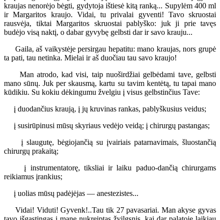
kraujas nenorėjo bėgti, gydytoja ištiesė kitą ranką... Supylėm 400 ml
ir Margaritos kraujo. Vidai, tu privalai gyventi! Tavo skruostai
rausvėja, tiktai Margaritos skruostai pablyško: juk ji prie tavęs
budėjo visą naktį, o dabar gyvybę gelbsti dar ir savo krauju...
Gaila, aš vaikystėje persirgau hepatitu: mano kraujas, nors grupė
ta pati, tau netinka. Mielai ir aš duočiau tau savo kraujo!
Man atrodo, kad visi, taip nuoširdžiai gelbėdami tave, gelbsti
mano sūnų. Juk per skausmą, kartu su tavim kentėtą, tu tapai mano
kūdikiu. Su kokiu dėkingumu žvelgiu į visus gelbstinčius Tave:
į duodančius kraują, į jų kruvinas rankas, pablyškusius veidus;
į susirūpinusi mūsų skyriaus vedėjo veidą; į chirurgų pastangas;
į slaugutę, bėgiojančią su įvairiais patarnavimais, šluostančią
chirurgų prakaitą;
į instrumentatorę, tiksliai ir laiku paduo-dančią chirurgams
reikiamus įrankius;
į uolias mūsų padėjėjas — anestezistes...
Vidai! Viduti! Gyvenk!..Tau tik 27 pavasariai. Man akyse gyvas
tavo išgąstingas į mane nukreiptas žvilgsnis, kai dar palatoje laikiau