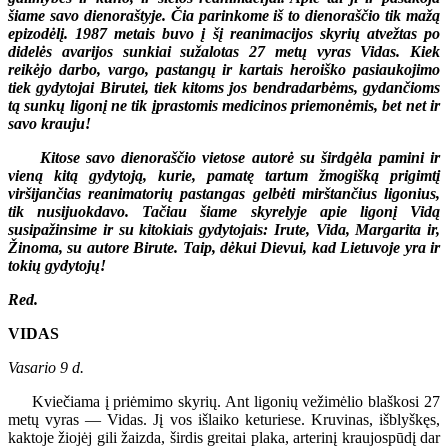
šiame savo dienoraštyje. Čia parinkome iš to dienoraščio tik mažą
epizodėlį. 1987 metais buvo į šį reanimacijos skyrių atvežtas po
didelės avarijos sunkiai sužalotas 27 metų vyras Vidas. Kiek
reikėjo darbo, vargo, pastangų ir kartais heroiško pasiaukojimo
tiek gydytojai Birutei, tiek kitoms jos bendradarbėms, gydančioms
tą sunkų ligonį ne tik įprastomis medicinos priemonėmis, bet net ir
savo krauju!
Kitose savo dienoraščio vietose autorė su širdgėla pamini ir
vieną kitą gydytoją, kurie, pamatę tartum žmogišką prigimtį
viršijančias reanimatorių pastangas gelbėti mirštančius ligonius,
tik nusijuokdavo. Tačiau šiame skyrelyje apie ligonį Vidą
susipažinsime ir su kitokiais gydytojais: Irute, Vida, Margarita ir,
Žinoma, su autore Birute. Taip, dėkui Dievui, kad Lietuvoje yra ir
tokių gydytojų!
Red.
VIDAS
Vasario 9 d.
Kviečiama į priėmimo skyrių. Ant ligonių vežimėlio blaškosi 27
metų vyras — Vidas. Jį vos išlaiko keturiese. Kruvinas, išblyškęs,
kaktoje žiojėj gili žaizda, širdis greitai plaka, arterinį kraujospūdį dar