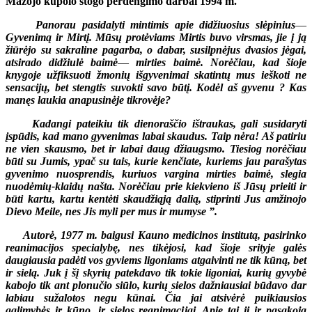
Mažojo kupolo stogo perdengimo darbai 1994 m.
Panorau pasidalyti mintimis apie didžiuosius slėpinius
—
Gyvenimą ir Mirtį. Mūsų protėviams Mirtis buvo virsmas, jie į ją
žiūrėjo su sakraline pagarba, o dabar, susilpnėjus dvasios jėgai,
atsirado didžiulė baimė
—
mirties baimė. Norėčiau, kad šioje
knygoje užfiksuoti žmonių išgyvenimai skatintų mus ieškoti ne
sensacijų, bet stengtis suvokti savo būtį. Kodėl aš gyvenu ? Kas
manęs laukia anapusinėje tikrovėje?
Kadangi pateikiu tik dienoraščio ištraukas, gali susidaryti
įspūdis, kad mano gyvenimas labai skaudus. Taip nėra! Aš patiriu
ne vien skausmo, bet ir labai daug džiaugsmo. Tiesiog norėčiau
būti su Jumis, ypač su tais, kurie kenčiate, kuriems jau parašytas
gyvenimo nuosprendis, kuriuos vargina mirties baimė, slegia
nuodėmių-klaidų našta. Norėčiau prie kiekvieno iš Jūsų prieiti ir
būti kartu, kartu kentėti skaudžiąją dalią, stiprinti Jus amžinojo
Dievo Meile, nes Jis myli per mus ir mumyse ”.
Autorė, 1977 m. baigusi Kauno medicinos institutą, pasirinko
reanimacijos specialybę, nes tikėjosi, kad šioje srityje galės
daugiausia padėti vos gyviems ligoniams atgaivinti ne tik kūną, bet
ir sielą. Juk į šį skyrių patekdavo tik tokie ligoniai, kurių gyvybė
kabojo tik ant plonučio siūlo, kurių sielos dažniausiai būdavo dar
labiau sužalotos negu kūnai. Čia jai atsivėrė puikiausios
galimybės ir kūno, ir sielos reanimacijai. Apie tai ji ir pasakoja