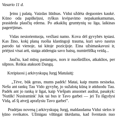
Vasario 11 d.
Įeinu į palatą. Vaizdas liūdnas. Vidui uždėta deguonies kaukė.
Kūno oda papilkėjusi, ryškus kvėpavimo nepakankamumas,
prasideda plaučių edema. Po atkaklių grumtynių su liga, laikinas
pagerėjimas.
Vidas nesiorientuoja, veržiasi namo. Kova dėl gyvybės tęsiasi.
Kas žino, kokį planą ruošia klastingoji trauma, kuri savo nasrus
parodo tai vienoje, tai kitoje pozicijoje. Eina užsimaskavusi ir,
priėjusi visai arti, staiga atidengia savo baisų, numirėlišką veidą...
Jaučiu, kad mūsų pastangos, nors ir nuoširdžios, atkaklios, per
silpnos. Reikia atakuoti Dangų.
Kreipiuosi į arkivyskupą Jurgį Matulaitį:
„Tėve, būk geras, mums padėk! Matai, kaip mums nesiseka.
Nešu ant rankų Tau Vido gyvybę, jo sužalotą kūną ir atiduodu Tau.
Padėk ant jo ranką ir ligai, kaip Viešpats anuomet audrai, pasakyk:
'Nutilk! Nusiramink' Juk tai bus ir Tavo garbei — jei Tu išgydysi
Vidą, aš šį atvejį aprašysiu Tavo garbei”.
Pradėjau noveną į arkivyskupą Jurgį, maldaudama Vidui sielos ir
kūno sveikatos. Užmigau viltingai tikėdama, kad šventasis nuo