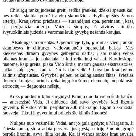
Chirurgų rankų judesiai greiti, terška įrankiai, džeksi spaustukai,
nes reikia skubiai perrišti atvirą skrandžio - dvylikapirštės žarnos
arteriją. Kraujavimo priežastis — surandėjusi opa, pereinanti į kasą
su pergraužta arterija. Vaizdas šiurpus; iš atviros arterijos
švytuokliniais judesiais varomas lauk gyvybę nešantis kraujas.
Atsakingas momentas. Operacinėje tyla, girdimas vien įrankių
skambesys ir chirurgo, vadovaujančio operacijai, balsas. Mes
kiekvienas dirbam gyvybės gelbėjimo darbą: į abi rankų venas
pilamas kraujas, jo pakaitalai ir kiti reikalingi vaistai. Kardioskope
matome, kaip greitai plaka Vido širdis, matom gausias ekstrasistoles,
tačiau kaip gera, kad ta širdis dar veikia! Pagaliau kraujavimo
šaltinis užspaustas. Gyvybei gelbėti reikalingiausias šiltas, šviežias
donoro kraujas, turintis reikalingų krešumo elementų, nepakitusių
eritrocitų — deguonies nešėjų.
Koks graudus ir kilnus reginys! Kraujo duoda viena iš dirbančių
— anestezistė Vida. Ji atiduoda dalį savo gyvybės, kad ligonis
gyventų. Iš Vidos Vidui perpilama 200 ml kraujo. Ligonio skruostai
rausvėja. Tikrai jį gyvenimui prikels šie kilnūs žmonės!
Nulipus nuo vežimėlio Vidai, ant jo gula gydytoja Margarita. Ji
ištiesia ranką, stora adata perveria jos gyslą, o trijų žmonių grupė
perpila ligoniui gyvą, šiltą kraują. Kai iš vienos rankos kraujagyslės