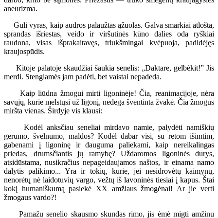
aneurizma.
Guli vyras, kaip audros palaužtas ąžuolas. Galva smarkiai atlošta,
sprandas išriestas, veido ir viršutinės kūno dalies oda ryškiai
raudona, visas išprakaitavęs, triukšmingai kvėpuoja, padidėjęs
kraujospūdis.
Kitoje palatoje skaudžiai šaukia senelis: „Daktare, gelbėkit!” Jis
merdi. Stengiamės jam padėti, bet vaistai nepadeda.
Kaip liūdna žmogui mirti ligoninėje! Čia, reanimacijoje, nėra
savųjų, kurie melstųsi už ligonį, nedega šventinta žvakė. Čia žmogus
miršta vienas. Širdyje vis klausi:
Kodėl anksčiau seneliai mirdavo namie, palydėti namiškių
gerumo, švelnumo, maldos? Kodėl dabar visi, su retom išimtim,
gabenami į ligoninę ir dauguma paliekami, kaip nereikalingas
priedas, drumsčiantis jų ramybę? Uždaromos ligoninės durys,
atsidūstama, nusikračius nepageidaujamos naštos, ir einama namo
dalytis palikimo... Yra ir tokių, kurie, jei nesidrovėtų kaimynų,
nenorėtų nė laidotuvių vargo, vežtų iš lavoninės tiesiai į kapus. Štai
kokį humaniškumą pasiekė XX amžiaus žmogėnai! Ar jie verti
žmogaus vardo?!
Pamažu senelio skausmo skundas rimo, jis ėmė migti amžinu