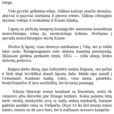
miegu.
Vido gyvybė gelbstima toliau. Atliktas kairiojo plaučio drenažas,
aktyviai ir pasyviai siurbiama iš pleuros ertmės. Talkina chirurgijos
skyriaus vedėjas ir torakalistai iš Kauno klinikų.
Ligonį su plyšusią smegenų kraujagyslės aneurizma konsultuoja
neurochirurgas, toliau jis, anesteziologo lydimas, išvežamas į
specialų neurochirurgijos skyrių Kaune.
Išvežus šį ligonį, visas dėmesys sutelkiamas į Vidą, nes jo būklė
labai sunki. Rentgenogramos rodo abipusę trauminę pneumoniją,
išklausant girdima perikardo trintis, EKG — ryški abiejų širdies
skilvelių perkrova.
Baigusi darbo dieną, ėjau bažnytėlėn sunkiu žingsniu, nes pečius
ir širdį slėgė beviltiškai skaudi ligonių dalia. Malda tapo panaši į
Getsemanės Kankinio maldą, rodos, visur tamsa, pamėklės,
besityčiojančios iš tavo nuoširdžių, bet bevaisių pastangų.
Tokioje būsenoje nenori bendrauti su žmonėmis, norisi tik
vienatvės arba išsiverkti prie Draugo krūtinės. Kokia palaima būtų
turėti vienišą atsiskyrėlio urvą ar mažą atskirą kambarėlį, kuriame
galėtum pasilikti viena su Viešpačiu. Deja! Aš iki šiol neturiu tokios
laimės, neturiu ne tik savo buto, bet ir mažiuasio nuosavo kampelio.