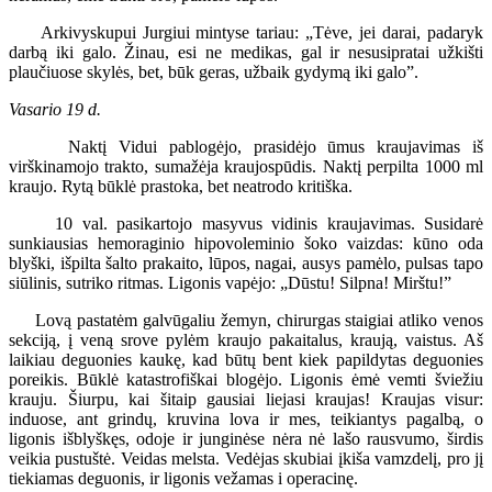
Arkivyskupui Jurgiui mintyse tariau: „Tėve, jei darai, padaryk
darbą iki galo. Žinau, esi ne medikas, gal ir nesusipratai užkišti
plaučiuose skylės, bet, būk geras, užbaik gydymą iki galo”.
Vasario 19 d.
Naktį Vidui pablogėjo, prasidėjo ūmus kraujavimas iš
virškinamojo trakto, sumažėja kraujospūdis. Naktį perpilta 1000 ml
kraujo. Rytą būklė prastoka, bet neatrodo kritiška.
10 val. pasikartojo masyvus vidinis kraujavimas. Susidarė
sunkiausias hemoraginio hipovoleminio šoko vaizdas: kūno oda
blyški, išpilta šalto prakaito, lūpos, nagai, ausys pamėlo, pulsas tapo
siūlinis, sutriko ritmas. Ligonis vapėjo: „Dūstu! Silpna! Mirštu!”
Lovą pastatėm galvūgaliu žemyn, chirurgas staigiai atliko venos
sekciją, į veną srove pylėm kraujo pakaitalus, kraują, vaistus. Aš
laikiau deguonies kaukę, kad būtų bent kiek papildytas deguonies
poreikis. Būklė katastrofiškai blogėjo. Ligonis ėmė vemti šviežiu
krauju. Šiurpu, kai šitaip gausiai liejasi kraujas! Kraujas visur:
induose, ant grindų, kruvina lova ir mes, teikiantys pagalbą, o
ligonis išblyškęs, odoje ir junginėse nėra nė lašo rausvumo, širdis
veikia pustuštė. Veidas melsta. Vedėjas skubiai įkiša vamzdelį, pro jį
tiekiamas deguonis, ir ligonis vežamas i operacinę.