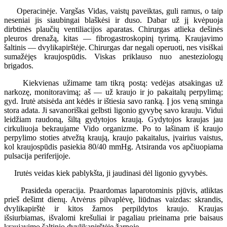
Operacinėje. Vargšas Vidas, vaistų paveiktas, guli ramus, o taip
neseniai jis siaubingai blaškėsi ir duso. Dabar už jį kvėpuoja
dirbtinės plaučių ventiliacijos aparatas. Chirurgas atlieka dešinės
pleuros drenažą, kitas — fibrogastroskopinį tyrimą. Kraujavimo
šaltinis — dvylikapirštėje. Chirurgas dar negali operuoti, nes visiškai
sumažėjęs kraujospūdis. Viskas priklauso nuo anesteziologų
brigados.
Kiekvienas užimame tam tikrą postą: vedėjas atsakingas už
narkozę, monitoravimą; aš — už kraujo ir jo pakaitalų perpylimą;
gyd. Irutė atsisėda ant kėdės ir ištiesia savo ranką. Į jos veną sminga
stora adata. Ji savanoriškai gelbsti ligonio gyvybę savo krauju. Vidui
leidžiam raudoną, šiltą gydytojos kraują. Gydytojos kraujas jau
cirkuliuoja bekraujame Vido organizme. Po to lašinam iš kraujo
perpylimo stoties atvežtą kraują, kraujo pakaitalus, įvairius vaistus,
kol kraujospūdis pasiekia 80/40 mmHg. Atsiranda vos apčiuopiama
pulsacija periferijoje.
Irutės veidas kiek pablykšta, ji jaudinasi dėl ligonio gyvybės.
Prasideda operacija. Praardomas laparotominis pjūvis, atliktas
prieš dešimt dienų. Atvėrus pilvaplėvę, liūdnas vaizdas: skrandis,
dvylikapirštė ir kitos žarnos perpildytos kraujo. Kraujas
išsiurbiamas, išvalomi krešuliai ir pagaliau prieinama prie baisaus
kraujavimo šaltinio dvylikapirštėje žarnoje.