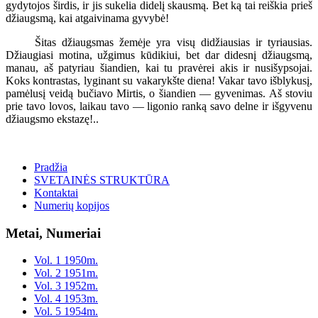
gydytojos širdis, ir jis sukelia didelį skausmą. Bet ką tai reiškia prieš
džiaugsmą, kai atgaivinama gyvybė!
Šitas džiaugsmas žemėje yra visų didžiausias ir tyriausias.
Džiaugiasi motina, užgimus kūdikiui, bet dar didesnį džiaugsmą,
manau, aš patyriau šiandien, kai tu pravėrei akis ir nusišypsojai.
Koks kontrastas, lyginant su vakarykšte diena! Vakar tavo išblykusį,
pamėlusį veidą bučiavo Mirtis, o šiandien — gyvenimas. Aš stoviu
prie tavo lovos, laikau tavo — ligonio ranką savo delne ir išgyvenu
džiaugsmo ekstazę!..
Pradžia
SVETAINĖS STRUKTŪRA
Kontaktai
Numerių kopijos
Metai, Numeriai
Vol. 1 1950m.
Vol. 2 1951m.
Vol. 3 1952m.
Vol. 4 1953m.
Vol. 5 1954m.