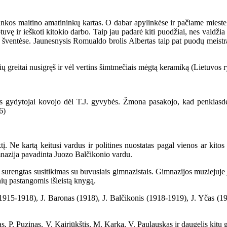
os maitino amatininkų kartas. O dabar apylinkėse ir pačiame miestelyj
uvę ir ieškoti kitokio darbo. Taip jau padarė kiti puodžiai, nes valdžia
šventėse. Jaunesnysis Romualdo brolis Albertas taip pat puodų meistr
greitai nusigręš ir vėl vertins šimtmečiais mėgtą keramiką (Lietuvos r
gydytojai kovojo dėl T.J. gyvybės. Žmona pasakojo, kad penkiasdeši
6)
e kartą keitusi vardus ir politines nuostatas pagal vienos ar kitos
nazija pavadinta Juozo Balčikonio vardu.
urengtas susitikimas su buvusiais gimnazistais. Gimnazijos muziejuje 
inių pastangomis išleistą knygą.
15-1918), J. Baronas (1918), J. Balčikonis (1918-1919), J. Yčas (19
P. Puzinas, V. Kairiūkštis, M. Karka, V. Paulauskas ir daugelis kitų 