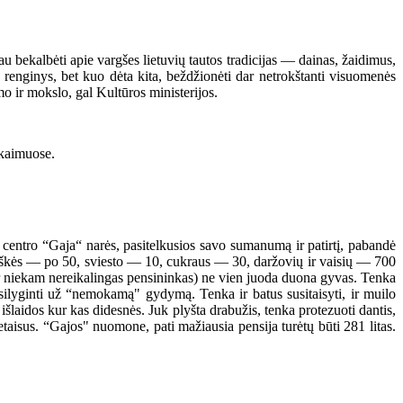
bekalbėti apie vargšes lietuvių tautos tradicijas — dainas, žaidimus,
i renginys, bet kuo dėta kita, beždžionėti dar netrokštanti visuomenės
imo ir mokslo, gal Kultūros ministerijos.
 kaimuose.
entro “Gaja“ narės, pasitelkusios savo sumanumą ir patirtį, pabandė
rškės — po 50, sviesto — 10, cukraus — 30, daržovių ir vaisių — 700
ir niekam nereikalingas pensininkas) ne vien juoda duona gyvas. Tenka
tsilyginti už “nemokamą" gydymą. Tenka ir batus susitaisyti, ir muilo
 išlaidos kur kas didesnės. Juk plyšta drabužis, tenka protezuoti dantis,
ietaisus. “Gajos" nuomone, pati mažiausia pensija turėtų būti 281 litas.