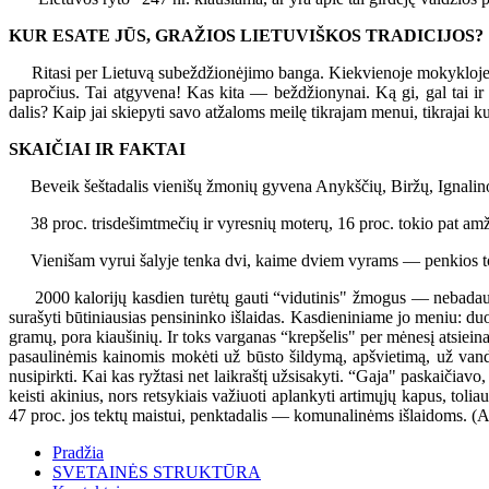
KUR ESATE JŪS, GRAŽIOS LIETUVIŠKOS TRADICIJOS?
Ritasi per Lietuvą subeždžionėjimo banga. Kiekvienoje mokykloje sava
papročius. Tai atgyvena! Kas kita — beždžionynai. Ką gi, gal tai ir t
dalis? Kaip jai skiepyti savo atžaloms meilę tikrajam menui, tikrajai ku
SKAIČIAI IR FAKTAI
Beveik šeštadalis vienišų žmonių gyvena Anykščių, Biržų, Ignalino
38 proc. trisdešimtmečių ir vyresnių moterų, 16 proc. tokio pat amž
Vienišam vyrui šalyje tenka dvi, kaime dviem vyrams — penkios to
2000 kalorijų kasdien turėtų gauti “vidutinis" žmogus — nebadaujan
surašyti būtiniausias pensininko išlaidas. Kasdieniniame jo meniu:
gramų, pora kiaušinių. Ir toks varganas “krepšelis" per mėnesį atsie
pasaulinėmis kainomis mokėti už būsto šildymą, apšvietimą, už vanden
nusipirkti. Kai kas ryžtasi net laikraštį užsisakyti. “Gaja" paskaičiavo
keisti akinius, nors retsykiais važiuoti aplankyti artimųjų kapus, toli
47 proc. jos tektų maistui, penktadalis — komunalinėms išlaidoms. (
Pradžia
SVETAINĖS STRUKTŪRA