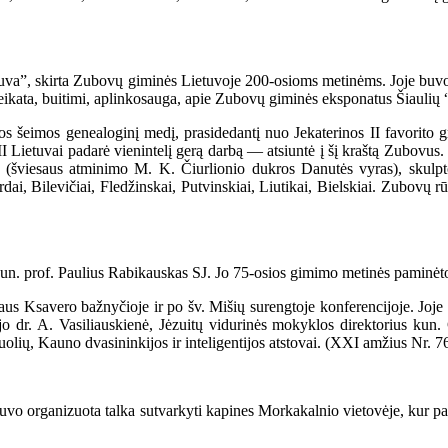
va”, skirta Zubovų giminės Lietuvoje 200-osioms metinėms. Joje buvo s
eikata, buitimi, aplinkosauga, apie Zubovų giminės eksponatus Šiaulių “
 šeimos genealoginį medį, prasidedantį nuo Jekaterinos II favorito g
na II Lietuvai padarė vienintelį gerą darbą — atsiuntė į šį kraštą Zubov
(šviesaus atminimo M. K. Čiurlionio dukros Danutės vyras), skulptorė
i, Bilevičiai, Fledžinskai, Putvinskiai, Liutikai, Bielskiai. Zubovų r
n. prof. Paulius Rabikauskas SJ. Jo 75-osios gimimo metinės paminėto
Ksavero bažnyčioje ir po šv. Mišių surengtoje konferencijoje. Joje a
 dr. A. Vasiliauskienė, Jėzuitų vidurinės mokyklos direktorius kun. 
olių, Kauno dvasininkijos ir inteligentijos atstovai. (XXI amžius Nr. 7
organizuota talka sutvarkyti kapines Morkakalnio vietovėje, kur palaid