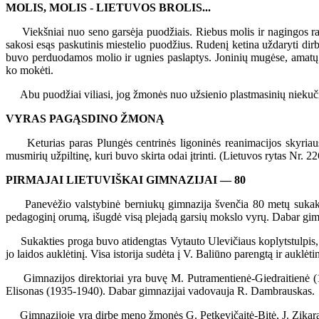
MOLIS, MOLIS - LIETUVOS BROLIS...
Viekšniai nuo seno garsėja puodžiais. Riebus molis ir nagingos rank
sakosi esąs paskutinis miestelio puodžius. Rudenį ketina uždaryti dirbt
buvo perduodamos molio ir ugnies paslaptys. Joninių mugėse, amatų 
ko mokėti.
Abu puodžiai viliasi, jog žmonės nuo užsienio plastmasinių niekučių 
VYRAS PAGĄSDINO ŽMONĄ
Keturias paras Plungės centrinės ligoninės reanimacijos skyriaus 
musmirių užpiltinę, kuri buvo skirta odai įtrinti. (Lietuvos rytas Nr. 22
PIRMAJAI LIETUVIŠKAI GIMNAZIJAI — 80
Panevėžio valstybinė berniukų gimnazija švenčia 80 metų sukaktį. N
pedagoginį orumą, išugdė visą plejadą garsių mokslo vyrų. Dabar gim
Sukakties proga buvo atidengtas Vytauto Ulevičiaus koplytstulpis, s
jo laidos auklėtinį. Visa istorija sudėta į V. Baliūno parengtą ir auklėt
Gimnazijos direktoriai yra buvę M. Putramentienė-Giedraitienė (19
Elisonas (1935-1940). Dabar gimnazijai vadovauja R. Dambrauskas.
Gimnazijoje yra dirbę meno žmonės G. Petkevičaitė-Bitė, J. Zikaras, 