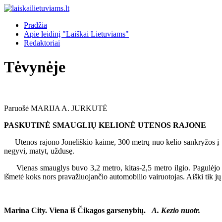
Pradžia
Apie leidinį "Laiškai Lietuviams"
Redaktoriai
Tėvynėje
Paruošė MARIJA A. JURKUTĖ
PASKUTINĖ SMAUGLIŲ KELIONĖ UTENOS RAJONE
Utenos rajono Joneliškio kaime, 300 metrų nuo kelio sankryžos į Šve
negyvi, matyt, uždusę.
Vienas smauglys buvo 3,2 metro, kitas-2,5 metro ilgio. Pagulėjo sma
išmetė koks nors pravažiuojančio automobilio vairuotojas. Aiški tik jų
Marina City. Viena iš Čikagos garsenybių.
A. Kezio nuotr.