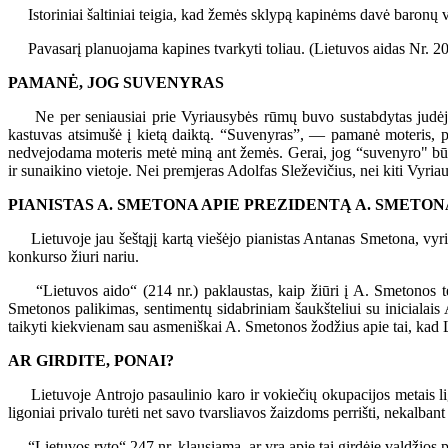
Istoriniai šaltiniai teigia, kad žemės sklypą kapinėms davė baronų
Pavasarį planuojama kapines tvarkyti toliau. (Lietuvos aidas Nr. 2
PAMANĖ, JOG SUVENYRAS
Ne per seniausiai prie Vyriausybės rūmų buvo sustabdytas judėjim
kastuvas atsimušė į kietą daiktą. “Suvenyras”, — pamanė moteris, p
nedvejodama moteris metė miną ant žemės. Gerai, jog “suvenyro" būta 
ir sunaikino vietoje. Nei premjeras Adolfas Sleževičius, nei kiti Vyr
PIANISTAS A. SMETONA APIE PREZIDENTĄ A. SMETON
Lietuvoje jau šeštąjį kartą viešėjo pianistas Antanas Smetona, vyri
konkurso žiuri nariu.
“Lietuvos aido“ (214 nr.) paklaustas, kaip žiūri į A. Smetonos tėv
Smetonos palikimas, sentimentų sidabriniam šaukšteliui su inicialais 
taikyti kiekvienam sau asmeniškai A. Smetonos žodžius apie tai, kad Li
AR GIRDITE, PONAI?
Lietuvoje Antrojo pasaulinio karo ir vokiečių okupacijos metais lig
ligoniai privalo turėti net savo tvarsliavos žaizdoms perrišti, nekalban
“Lietuvos ryto“ 247 nr. klausiama, ar yra apie tai girdėję valdžios 