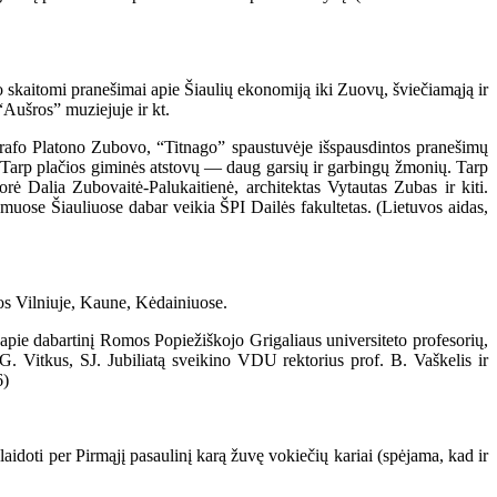
kaitomi pranešimai apie Šiaulių ekonomiją iki Zuovų, šviečiamąją ir
Aušros” muziejuje ir kt.
rafo Platono Zubovo, “Titnago” spaustuvėje išspausdintos pranešimų
us. Tarp plačios giminės atstovų — daug garsių ir garbingų žmonių. Tarp
 Dalia Zubovaitė-Palukaitienė, architektas Vytautas Zubas ir kiti.
ūmuose Šiauliuose dabar veikia ŠPI Dailės fakultetas. (Lietuvos aidas,
s Vilniuje, Kaune, Kėdainiuose.
pie dabartinį Romos Popiežiškojo Grigaliaus universiteto profesorių,
G. Vitkus, SJ. Jubiliatą sveikino VDU rektorius prof. B. Vaškelis ir
6)
oti per Pirmąjį pasaulinį karą žuvę vokiečių kariai (spėjama, kad ir