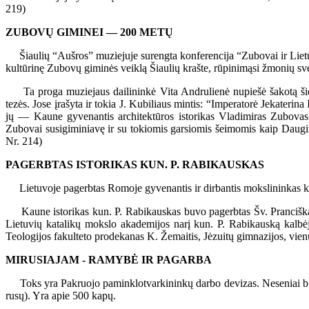
219)
ZUBOVŲ GIMINEI — 200 METŲ
Šiaulių “Aušros” muziejuje surengta konferencija “Zubovai ir Lietu
kultūrinę Zubovų giminės veiklą Šiaulių krašte, rūpinimąsi žmonių sv
Ta proga muziejaus dailininkė Vita Andrulienė nupiešė šakotą šios
tezės. Jose įrašyta ir tokia J. Kubiliaus mintis: “Imperatorė Jekateri
jų — Kaune gyvenantis architektūros istorikas Vladimiras Zubovas 
Zubovai susigiminiavę ir su tokiomis garsiomis šeimomis kaip Daugirda
Nr. 214)
PAGERBTAS ISTORIKAS KUN. P. RABIKAUSKAS
Lietuvoje pagerbtas Romoje gyvenantis ir dirbantis mokslininkas ku
Kaune istorikas kun. P. Rabikauskas buvo pagerbtas Šv. Pranciškaus 
Lietuvių katalikų mokslo akademijos narį kun. P. Rabikauską kalbėjo
Teologijos fakulteto prodekanas K. Žemaitis, Jėzuitų gimnazijos, vienu
MIRUSIAJAM - RAMYBĖ IR PAGARBA
Toks yra Pakruojo paminklotvarkininkų darbo devizas. Neseniai buvo 
rusų). Yra apie 500 kapų.