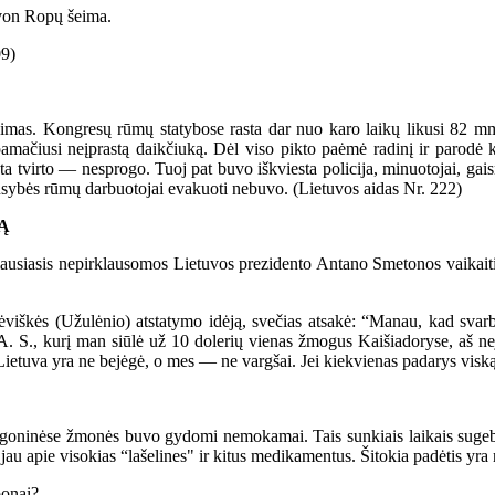
 von Ropų šeima.
09)
as. Kongresų rūmų statybose rasta dar nuo karo laikų likusi 82 mm
amačiusi neįprastą daikčiuką. Dėl viso pikto paėmė radinį ir parodė 
tvirto — nesprogo. Tuoj pat buvo iškviesta policija, minuotojai, gaisr
iausybės rūmų darbuotojai evakuoti nebuvo. (Lietuvos aidas Nr. 222)
Ą
ausiasis nepirklausomos Lietuvos prezidento Antano Smetonos vaikaitis.
iškės (Užulėnio) atstatymo idėją, svečias atsakė: “Manau, kad svarbia
A. S., kurį man siūlė už 10 dolerių vienas žmogus Kaišiadoryse, aš neja
etuva yra ne bejėgė, o mes — ne vargšai. Jei kiekvienas padarys viską, 
oninėse žmonės buvo gydomi nemokamai. Tais sunkiais laikais sugebėta
t jau apie visokias “lašelines" ir kitus medikamentus. Šitokia padėtis yr
ponai?