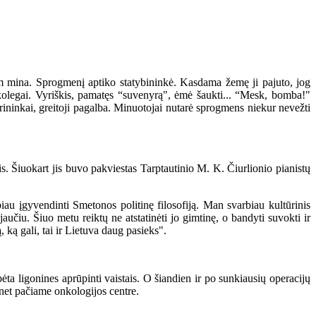
 mina. Sprogmenį aptiko statybininkė. Kasdama žemę ji pajuto, jog
kolegai. Vyriškis, pamatęs “suvenyrą", ėmė šaukti... “Mesk, bomba!"
ininkai, greitoji pagalba. Minuotojai nutarė sprogmens niekur nevežti
 Šiuokart jis buvo pakviestas Tarptautinio M. K. Čiurlionio pianistų
u įgyvendinti Smetonos politinę filosofiją. Man svarbiau kultūrinis
učiu. Šiuo metu reiktų ne atstatinėti jo gimtinę, o bandyti suvokti ir
ką gali, tai ir Lietuva daug pasieks".
 ligonines aprūpinti vaistais. O šiandien ir po sunkiausių operacijų
a net pačiame onkologijos centre.