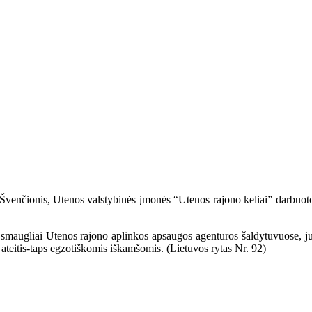
nčionis, Utenos valstybinės įmonės “Utenos rajono keliai” darbuotojai
ugliai Utenos rajono aplinkos apsaugos agentūros šaldytuvuose, juos 
 ateitis-taps egzotiškomis iškamšomis. (Lietuvos rytas Nr. 92)