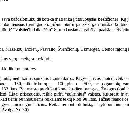
 beždžioniukų diskoteka ir atranka į tituluotąsias beždžiones. Ką jau 
inkamiausias treninguotai, pižamuotai ir panašiai ga-riūniškai kultūra
ltūrai? “Valstiečio laikraščio" 8 nr. klausiama: gal šitai paaiškins Šviet
s, Mažeikių, Molėtų, Pasvalio, Švenčionių, Ukmergės, Utenos rajonų
iaus vyrų netekę sutuoktinių.
kio likimo moterys.
tis, nedirbantis sunkaus fizinio darbo. Pagyvenusios moters veiklos c
 duonos — 150, miltų ir kruopų — 100, pieno — 500, mėsos gaminių, va
ina 133 litus. Bet maisto produktai kone kasdien brangsta. Žmogus (kad 
į. Ligai prispaudus, reikia pirkti “auksinius" vaistus, susiprasti ir a
, kad tiems būtiniausiems reikalams tektų kloti 98 litus. Tačiau realiosios
au gyvenančius giminaičius. Reikia remontuoti būstą, taisyti buitinius pr
Apžvalga Nr. 30)