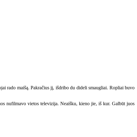
 rado maišą. Pakračius jį, išdribo du dideli smaugliai. Ropliai buvo
nufilmavo vietos televizija. Neaišku, kieno jie, iš kur. Galbūt juos