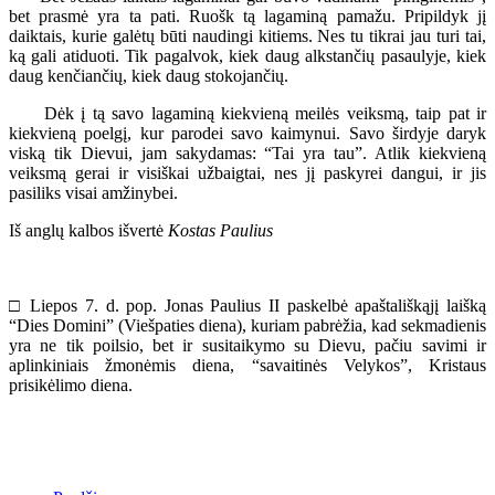
bet prasmė yra ta pati. Ruošk tą lagaminą pamažu. Pripildyk jį
daiktais, kurie galėtų būti naudingi kitiems. Nes tu tikrai jau turi tai,
ką gali atiduoti. Tik pagalvok, kiek daug alkstančių pasaulyje, kiek
daug kenčiančių, kiek daug stokojančių.
Dėk į tą savo lagaminą kiekvieną meilės veiksmą, taip pat ir
kiekvieną poelgį, kur parodei savo kaimynui. Savo širdyje daryk
viską tik Dievui, jam sakydamas: “Tai yra tau”. Atlik kiekvieną
veiksmą gerai ir visiškai užbaigtai, nes jį paskyrei dangui, ir jis
pasiliks visai amžinybei.
Iš anglų kalbos išvertė
Kostas Paulius
□ Liepos 7. d. pop. Jonas Paulius II paskelbė apaštališkąjį laišką
“Dies Domini” (Viešpaties diena), kuriam pabrėžia, kad sekmadienis
yra ne tik poilsio, bet ir susitaikymo su Dievu, pačiu savimi ir
aplinkiniais žmonėmis diena, “savaitinės Velykos”, Kristaus
prisikėlimo diena.