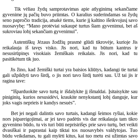
Tik vėliau žydų samprotavimas apie atlyginimą sekančiame
gyvenime jų pačių buvo priimtas. O karalius suderindamas su žydų
seno papročio tradicija, atsakė tiems, kurie jį kaltino išeikvojusį savo
nuosavybę: “Mano protėviai sukaupė turtus šiam gyvenimui, bet aš
sukroviau lobį sekančiam gyvenimui”.
Autentiškų Jėzaus žodžių prasmė glūdi tikrovėje, kurioje Jis
reikalauja iš tavęs visko. Jis nori, kad tu būtum kantrus ir
nesusirūpinęs visokiais žemiškais reikalais. Jis nori, kad tu
pasitikėtum tik juo.
Jis žino, kad žemiški turtai yra baisios kliūtys, kadangi tie turtai
gali užpildyti tavo širdį, o jis nori tavo širdį turėti sau. Už tai jis ir
ragina tave:
“Išparduokite savo turtą ir išdalykite jį išmaldai. Įsitaisykite sau
piniginių, kurios nesusidėvi, kraukite nenykstantį lobį danguje, kur
joks vagis neprieis ir kandys nesuės”.
Bet jei negali dalintis savo turtais, kadangi šeimos ryšiai, kokie
nors įsipareigojimai, ar jei tavo padėtis vis dar reikalauja tam tikro
gyvenimo būdo, tu vis turi būti neprisirišęs prie savo turtų, bet veikti
dvasiškai ir paprastai kaip tiktai tos nuosavybės valdytojas. Tuo
būdu veikdamas, tu gali mylėti kitus, kai tuo metu esi užimtas savo