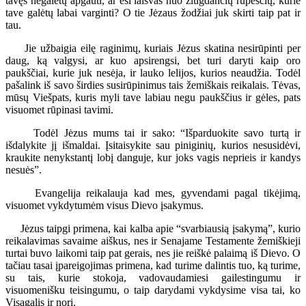
tavęs negalėtų apgauti, ar esi laisvas nuo žlugdančių rūpesčių, kurie
tave galėtų labai varginti? O tie Jėzaus žodžiai juk skirti taip pat ir
tau.
Jie užbaigia eilę raginimų, kuriais Jėzus skatina nesirūpinti per
daug, ką valgysi, ar kuo apsirengsi, bet turi daryti kaip oro
paukščiai, kurie juk nesėja, ir lauko lelijos, kurios neaudžia. Todėl
pašalink iš savo širdies susirūpinimus tais žemiškais reikalais. Tėvas,
mūsų Viešpats, kuris myli tave labiau negu paukščius ir gėles, pats
visuomet rūpinasi tavimi.
Todėl Jėzus mums tai ir sako: “Išparduokite savo turtą ir
išdalykite jį išmaldai. Įsitaisykite sau piniginių, kurios nesusidėvi,
kraukite nenykstantį lobį danguje, kur joks vagis neprieis ir kandys
nesuės”.
Evangelija reikalauja kad mes, gyvendami pagal tikėjimą,
visuomet vykdytumėm visus Dievo įsakymus.
Jėzus taipgi primena, kai kalba apie “svarbiausią įsakymą”, kurio
reikalavimas savaime aiškus, nes ir Senajame Testamente žemiškieji
turtai buvo laikomi taip pat gerais, nes jie reiškė palaimą iš Dievo. O
tačiau tasai įpareigojimas primena, kad turime dalintis tuo, ką turime,
su tais, kurie stokoja, vadovaudamiesi gailestingumu ir
visuomenišku teisingumu, o taip darydami vykdysime visa tai, ko
Visagalis ir nori.