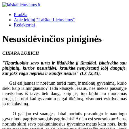
Pradžia
Apie leidinį "Laiškai Lietuviams"
Redaktoriai
Nesusidėvinčios piniginės
CHIARA LUBICH
"Išparduokite savo turtą ir išdalykite jį išmaldai. įsitaisykite sau
piniginių, kurios nesusidėvi, kraukite nenykstantį lobį danguje,
kur joks vagis neprieis ir kandys nesuės" (Lk 12,33).
Gal esi jaunas ir norėtum turėti ramų ir malonų gyvenimą, kurio
sieki kaip laimingiausio? Tada klausyk Jėzaus, nes niekas pasaulyje
nereikalaus iš tavęs tiek daug, kaip jis, tuo būdu tau duodamas
progą, jis nori kad gyventum pagal tikėjimą, visuomet vykdydamas
jo reikalavimą.
O gal jau esi suaugęs, labai norintis prasmingo ir naudingo
gyvenimo, pagrįsto saugiais pagrindais? Ar jau esi senesnio amžiaus,
norintis skirti savo paskutiniuosius gyvenimo metus kam nors, kuris