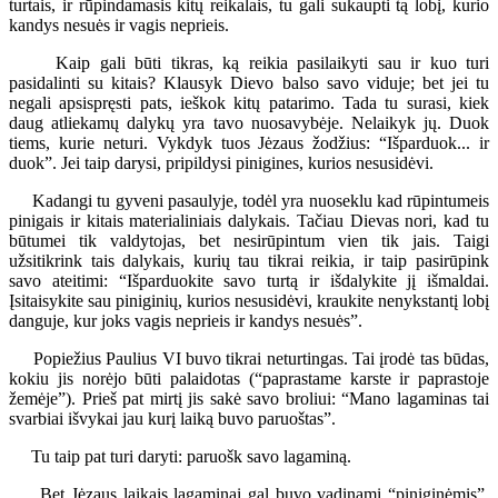
turtais, ir rūpindamasis kitų reikalais, tu gali sukaupti tą lobį, kurio
kandys nesuės ir vagis neprieis.
Kaip gali būti tikras, ką reikia pasilaikyti sau ir kuo turi
pasidalinti su kitais? Klausyk Dievo balso savo viduje; bet jei tu
negali apsispręsti pats, ieškok kitų patarimo. Tada tu surasi, kiek
daug atliekamų dalykų yra tavo nuosavybėje. Nelaikyk jų. Duok
tiems, kurie neturi. Vykdyk tuos Jėzaus žodžius: “Išparduok... ir
duok”. Jei taip darysi, pripildysi pinigines, kurios nesusidėvi.
Kadangi tu gyveni pasaulyje, todėl yra nuoseklu kad rūpintumeis
pinigais ir kitais materialiniais dalykais. Tačiau Dievas nori, kad tu
būtumei tik valdytojas, bet nesirūpintum vien tik jais. Taigi
užsitikrink tais dalykais, kurių tau tikrai reikia, ir taip pasirūpink
savo ateitimi: “Išparduokite savo turtą ir išdalykite jį išmaldai.
Įsitaisykite sau piniginių, kurios nesusidėvi, kraukite nenykstantį lobį
danguje, kur joks vagis neprieis ir kandys nesuės”.
Popiežius Paulius VI buvo tikrai neturtingas. Tai įrodė tas būdas,
kokiu jis norėjo būti palaidotas (“paprastame karste ir paprastoje
žemėje”). Prieš pat mirtį jis sakė savo broliui: “Mano lagaminas tai
svarbiai išvykai jau kurį laiką buvo paruoštas”.
Tu taip pat turi daryti: paruošk savo lagaminą.
Bet Jėzaus laikais lagaminai gal buvo vadinami “piniginėmis”,