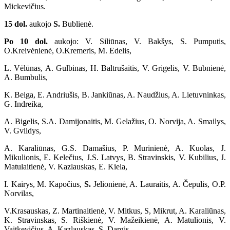
Mickevičius.
15 dol.
aukojo
S.
Bublienė.
Po 10 dol.
aukojo: V. Siliūnas, V. Bakšys, S. Pumputis,
O.Kreivėnienė, O.Kremeris, M. Edelis,
L. Vėlūnas, A. Gulbinas, H. Baltrušaitis, V. Grigelis, V. Bubnienė,
A. Bumbulis,
K. Beiga, E. Andriušis, B. Jankiūnas, A. Naudžius, A. Lietuvninkas,
G. Indreika,
A. Bigelis, S.A. Damijonaitis, M. Gelažius, O. Norvija, A. Smailys,
V. Gvildys,
A. Karaliūnas, G.S. Damašius, P. Murinienė, A. Kuolas, J.
Mikulionis, E. Kelečius, J.S. Latvys, B. Stravinskis, V. Kubilius, J.
Matulaitienė, V. Kazlauskas, E. Kiela,
I. Kairys, M. Kapočius,
S.
Jelionienė, A. Lauraitis, A. Čepulis, O.P.
Norvilas,
V.Krasauskas, Z. Martinaitienė, V. Mitkus, S, Mikrut, A. Karaliūnas,
K. Stravinskas, S. Riškienė, V. Mažeikienė, A. Matulionis, V.
Vaitkevičius, A. Kazlauskas, S. Dargis.