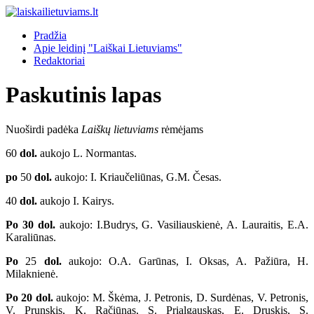
Pradžia
Apie leidinį "Laiškai Lietuviams"
Redaktoriai
Paskutinis lapas
Nuoširdi padėka
Laiškų lietuviams
rėmėjams
60
dol.
aukojo L. Normantas.
po
50
dol.
aukojo: I. Kriaučeliūnas, G.M. Česas.
40
dol.
aukojo I. Kairys.
Po 30 dol.
aukojo: I.Budrys, G. Vasiliauskienė, A. Lauraitis, E.A.
Karaliūnas.
Po
25
dol.
aukojo: O.A. Garūnas, I. Oksas, A. Pažiūra, H.
Milaknienė.
Po 20 dol.
aukojo: M. Škėma, J. Petronis, D. Surdėnas, V. Petronis,
V. Prunskis, K. Račiūnas, S. Prialgauskas, E. Druskis, S.