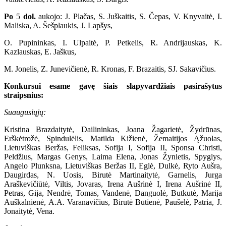
Po
5
dol.
aukojo: J. Plačas, S. Juškaitis, S. Čepas, V. Knyvaitė, I.
Maliska, A. Šešplaukis, J. Lapšys,
O. Pupininkas, I. Ulpaitė, P. Petkelis, R. Andrijauskas, K.
Kazlauskas, E. Jaškus,
M. Jonelis, Z. Junevičienė, R. Kronas, F. Brazaitis, SJ. Sakavičius.
Konkursui esame gavę šiais slapyvardžiais pasirašytus
straipsnius:
Suaugusiųjų:
Kristina Brazdaitytė, Dailininkas, Joana Žagarietė, Žydrūnas,
Erškėtrožė, Spindulėlis, Matilda Kižienė, Žemaitijos Ąžuolas,
Lietuviškas Beržas, Feliksas, Sofija I, Sofija II, Sponsa Christi,
Peldžius, Margas Genys, Laima Elena, Jonas Žynietis, Spyglys,
Angelo Plunksna, Lietuviškas Beržas II, Eglė, Dulkė, Ryto Aušra,
Daugirdas, N. Uosis, Birutė Martinaitytė, Garnelis, Jurga
Araškevičiūtė, Viltis, Jovaras, Irena Aušrinė I, Irena Aušrinė II,
Petras, Gija, Nendrė, Tomas, Vandenė, Danguolė, Butkutė, Marija
Auškalnienė, A.A. Varanavičius, Birutė Būtienė, Paušelė, Patria, J.
Jonaitytė, Vena.