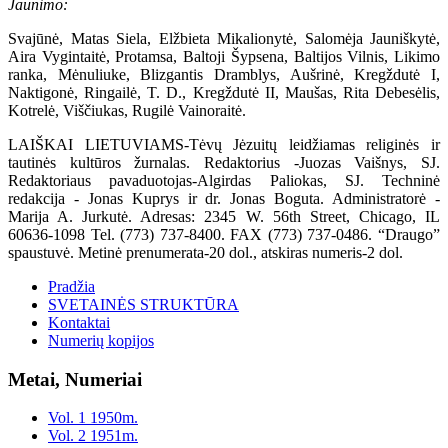
Jaunimo:
Svajūnė, Matas Siela, Elžbieta Mikalionytė, Salomėja Jauniškytė,
Aira Vygintaitė, Protamsa, Baltoji Šypsena, Baltijos Vilnis, Likimo
ranka, Mėnuliuke, Blizgantis Dramblys, Aušrinė, Kregždutė I,
Naktigonė, Ringailė, T. D., Kregždutė II, Maušas, Rita Debesėlis,
Kotrelė, Viščiukas, Rugilė Vainoraitė.
LAIŠKAI LIETUVIAMS-Tėvų Jėzuitų leidžiamas religinės ir
tautinės kultūros žurnalas. Redaktorius -Juozas Vaišnys, SJ.
Redaktoriaus pavaduotojas-Algirdas Paliokas, SJ. Techninė
redakcija - Jonas Kuprys ir dr. Jonas Boguta. Administratorė -
Marija A. Jurkutė. Adresas: 2345 W. 56th Street, Chicago, IL
60636-1098 Tel. (773) 737-8400. FAX (773) 737-0486. “Draugo”
spaustuvė. Metinė prenumerata-20 dol., atskiras numeris-2 dol.
Pradžia
SVETAINĖS STRUKTŪRA
Kontaktai
Numerių kopijos
Metai, Numeriai
Vol. 1 1950m.
Vol. 2 1951m.