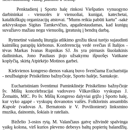
Penktadienį į Sporto halę rinkosi Viešpaties vynuogyno
darbininkai - vienuolės ir vienuoliai, kunigai, katechetai,
katalikiškųjų organizacijų atstovai. “Mums reikia pabūti kartu” -sakė
arkivyskupas Sigitas Tamkevičius, apgailestaudamas, kad kunigų
suvažiavo mažiau negu vienuolių, įpratusių į bendrą darbą.
Rytmetinė valandų liturgija atlikimo grožiu tikrai turėjo sujaudinti
kaimiškų parapijų klebonus. Konferenciją vedė svečias iš Italijos -
tėvas Markas Ivanas Rupnikas SJ. Jis yra pirmasis šiuolaikinis
dailininkas, Jono Pauliaus įlojo užsakymu išpuošęs Vatikane
koplyčią, skirtą Atpirkėjo Motinos garbei.
Kiekvienos kongreso dienos vakarą buvo švenčiama Eucharistija
- neužbaigtoje Prisikėlimo bažnyčioje, Sporto halėje, Santakoje.
Eucharistiniam šventimui Paminklinėje Prisikėlimo bažnyčioje
šv. Mišių koncelebracijai vadovavo Vilkaviškio vyskupas J.
Žemaitis, MIC. Po šv. Mišių Kongreso dalyviai grįžo į Sporto halę,
kur vyko agapė - vyskupų dovanotos vaišės. Folklorinis ansamblis
Kupole
(vadovas A. Bernatonis ir V. Povilionienė) linksmino
muzika, dainomis, šokiais ir rateliais.
Birželio 3-osios rytą. M. Valančiaus gatvę užtvindė spalvinga
vaikų kolona, virš kurios pleveno debesys baltų popierių balandžių.