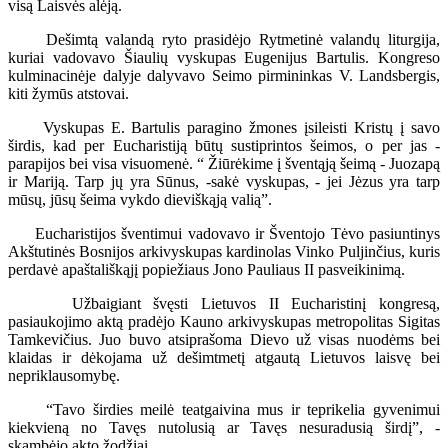
visą Laisvės alėją.
Dešimtą valandą ryto prasidėjo Rytmetinė valandų liturgija,
kuriai vadovavo Šiaulių vyskupas Eugenijus Bartulis. Kongreso
kulminacinėje dalyje dalyvavo Seimo pirmininkas V. Landsbergis,
kiti žymūs atstovai.
Vyskupas E. Bartulis paragino žmones įsileisti Kristų į savo
širdis, kad per Eucharistiją būtų sustiprintos šeimos, o per jas -
parapijos bei visa visuomenė. “ Žiūrėkime į šventąją šeimą - Juozapą
ir Mariją. Tarp jų yra Sūnus, -sakė vyskupas, - jei Jėzus yra tarp
mūsų, jūsų šeima vykdo dieviškąją valią”.
Eucharistijos šventimui vadovavo ir Šventojo Tėvo pasiuntinys
Akštutinės Bosnijos arkivyskupas kardinolas Vinko Puljinčius, kuris
perdavė apaštališkąjį popiežiaus Jono Pauliaus II pasveikinimą.
Užbaigiant švęsti Lietuvos II Eucharistinį kongresą,
pasiaukojimo aktą pradėjo Kauno arkivyskupas metropolitas Sigitas
Tamkevičius. Juo buvo atsiprašoma Dievo už visas nuodėms bei
klaidas ir dėkojama už dešimtmetį atgautą Lietuvos laisvę bei
nepriklausomybę.
“Tavo širdies meilė teatgaivina mus ir teprikelia gyvenimui
kiekvieną no Tavęs nutolusią ar Tavęs nesuradusią širdį”, -
skambėjo akto žodžiai.