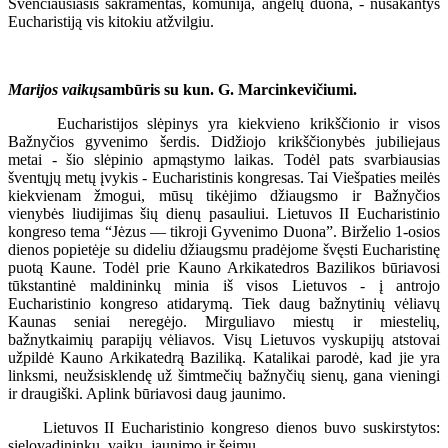
Švenčiausiasis sakramentas, komunija, angelų duona, - nusakantys
Eucharistiją vis kitokiu atžvilgiu.
Marijos vaikų
sambūris su kun. G. Marcinkevičiumi.
Eucharistijos slėpinys yra kiekvieno krikščionio ir visos
Bažnyčios gyvenimo šerdis. Didžiojo krikščionybės jubiliejaus
metai - šio slėpinio apmąstymo laikas. Todėl pats svarbiausias
šventųjų metų įvykis - Eucharistinis kongresas. Tai Viešpaties meilės
kiekvienam žmogui, mūsų tikėjimo džiaugsmo ir Bažnyčios
vienybės liudijimas šių dienų pasauliui. Lietuvos II Eucharistinio
kongreso tema “Jėzus — tikroji Gyvenimo Duona”. Birželio 1-osios
dienos popietėje su dideliu džiaugsmu pradėjome švęsti Eucharistinę
puotą Kaune. Todėl prie Kauno Arkikatedros Bazilikos būriavosi
tūkstantinė maldininkų minia iš visos Lietuvos - į antrojo
Eucharistinio kongreso atidarymą. Tiek daug bažnytinių vėliavų
Kaunas seniai neregėjo. Mirguliavo miestų ir miestelių,
bažnytkaimių parapijų vėliavos. Visų Lietuvos vyskupijų atstovai
užpildė Kauno Arkikatedrą Baziliką. Katalikai parodė, kad jie yra
linksmi, neužsisklendę už šimtmečių bažnyčių sienų, gana vieningi
ir draugiški. Aplink būriavosi daug jaunimo.
Lietuvos II Eucharistinio kongreso dienos buvo suskirstytos:
sielovadininkų, vaikų, jaunimo ir šeimų.