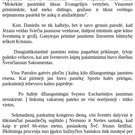
“Mokėkite pasirinkti tikras Evangelijos vertybes. Visuomet
prisiminkite, kad nieko didingo, gražaus ir tikrai vertingo
neįmanoma pasiekti be aukų ir atsižadėjimo”.
Kun. Danielis ne tik kalbėjo, bet ir savo gestais parodė, kad
Jėzaus veidas šviečia jaunuose veiduose, dalijosi mintimis apie kūno
šventumą ir grožį. Ganytojas priminė jauniems žmonėms būtinybę
ieškoti Kristaus.
Daugiatūkstantinė jaunimo minia pagarbiai priklaupė, tyloje
palinko vėliavos, kai ant šventovės laiptų palaiminimui buvo išneštas
Švenčiausias Sakramentas.
Visu Parodos gatvės pločiu į kalną kilo džiaugsminga jaunimo
eisena. Kai pirmieji jau buvo pasiekę Sporto halės prieigas,
paskutinieji tebevuvo kalno papėdėje.
Po halėje džiaugsmingai švęstos Eucharistijos jaunimas
nesiskirstė. Į linksmą vakaronę pateko ne visi norėjusieji - trūko
vietos.
Sekmadienį, paskutinę kongreso dieną, visi šventės dalyviai ir
tūkstančiai pasauliečių suplūdo į Nemuno ir Neries santaką, kad
kaip ir prieš 66-erius metus, pasiaukotų Švč. Jėzaus širdžiai.
Iškilminga procesija nuo Įgulos bažnyčios Santakos link nusitęsė per