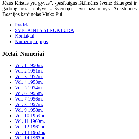
Jėzus Kristus yra gyvas”, -pasibaigus iškilmėms švente džiaugėsi ir
garbingiausias dalyvis - Šventojo Tėvo pasiuntinys, Aukštutinės
Bosnijos kardinolas Vinko Pul-
Pradžia
SVETAINĖS STRUKTŪRA
Kontaktai
Numerių kopijos
Metai, Numeriai
Vol. 1 1950m.
Vol. 2 1951m.
Vol. 3 1952m.
Vol. 4 1953m.
Vol. 5 1954m.
Vol. 6 1955m.
Vol. 7 1956m.
Vol. 8 1957m.
Vol. 9 1958m.
Vol. 10 1959m.
Vol. 11 1960m.
Vol. 12 1961m.
Vol. 13 1962m.
Vol. 14 1963m