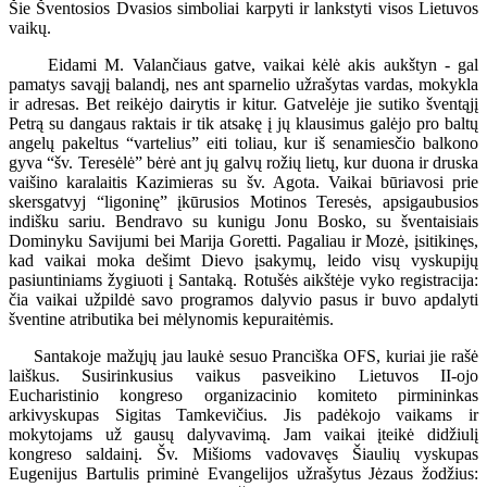
Šie Šventosios Dvasios simboliai karpyti ir lankstyti visos Lietuvos
vaikų.
Eidami M. Valančiaus gatve, vaikai kėlė akis aukštyn - gal
pamatys savąjį balandį, nes ant sparnelio užrašytas vardas, mokykla
ir adresas. Bet reikėjo dairytis ir kitur. Gatvelėje jie sutiko šventąjį
Petrą su dangaus raktais ir tik atsakę į jų klausimus galėjo pro baltų
angelų pakeltus “vartelius” eiti toliau, kur iš senamiesčio balkono
gyva “šv. Teresėlė” bėrė ant jų galvų rožių lietų, kur duona ir druska
vaišino karalaitis Kazimieras su šv. Agota. Vaikai būriavosi prie
skersgatvyj “ligoninę” įkūrusios Motinos Teresės, apsigaubusios
indišku sariu. Bendravo su kunigu Jonu Bosko, su šventaisiais
Dominyku Savijumi bei Marija Goretti. Pagaliau ir Mozė, įsitikinęs,
kad vaikai moka dešimt Dievo įsakymų, leido visų vyskupijų
pasiuntiniams žygiuoti į Santaką. Rotušės aikštėje vyko registracija:
čia vaikai užpildė savo programos dalyvio pasus ir buvo apdalyti
šventine atributika bei mėlynomis kepuraitėmis.
Santakoje mažųjų jau laukė sesuo Pranciška OFS, kuriai jie rašė
laiškus. Susirinkusius vaikus pasveikino Lietuvos II-ojo
Eucharistinio kongreso organizacinio komiteto pirmininkas
arkivyskupas Sigitas Tamkevičius. Jis padėkojo vaikams ir
mokytojams už gausų dalyvavimą. Jam vaikai įteikė didžiulį
kongreso saldainį. Šv. Mišioms vadovavęs Šiaulių vyskupas
Eugenijus Bartulis priminė Evangelijos užrašytus Jėzaus žodžius: