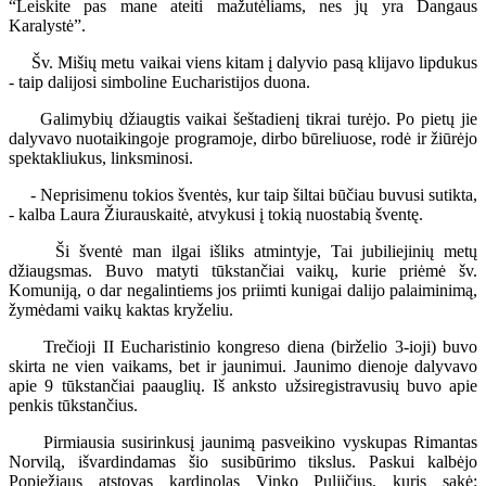
“Leiskite pas mane ateiti mažutėliams, nes jų yra Dangaus
Karalystė”.
Šv. Mišių metu vaikai viens kitam į dalyvio pasą klijavo lipdukus
- taip dalijosi simboline Eucharistijos duona.
Galimybių džiaugtis vaikai šeštadienį tikrai turėjo. Po pietų jie
dalyvavo nuotaikingoje programoje, dirbo būreliuose, rodė ir žiūrėjo
spektakliukus, linksminosi.
- Neprisimenu tokios šventės, kur taip šiltai būčiau buvusi sutikta,
- kalba Laura Žiurauskaitė, atvykusi į tokią nuostabią šventę.
Ši šventė man ilgai išliks atmintyje, Tai jubiliejinių metų
džiaugsmas. Buvo matyti tūkstančiai vaikų, kurie priėmė šv.
Komuniją, o dar negalintiems jos priimti kunigai dalijo palaiminimą,
žymėdami vaikų kaktas kryželiu.
Trečioji II Eucharistinio kongreso diena (birželio 3-ioji) buvo
skirta ne vien vaikams, bet ir jaunimui. Jaunimo dienoje dalyvavo
apie 9 tūkstančiai paauglių. Iš anksto užsiregistravusių buvo apie
penkis tūkstančius.
Pirmiausia susirinkusį jaunimą pasveikino vyskupas Rimantas
Norvilą, išvardindamas šio susibūrimo tikslus. Paskui kalbėjo
Popiežiaus atstovas kardinolas Vinko Puljičius, kuris sakė: