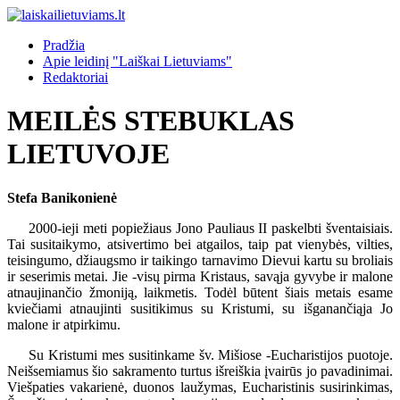
Pradžia
Apie leidinį "Laiškai Lietuviams"
Redaktoriai
MEILĖS STEBUKLAS
LIETUVOJE
Stefa Banikonienė
2000-ieji meti popiežiaus Jono Pauliaus II paskelbti šventaisiais.
Tai susitaikymo, atsivertimo bei atgailos, taip pat vienybės, vilties,
teisingumo, džiaugsmo ir taikingo tarnavimo Dievui kartu su broliais
ir seserimis metai. Jie -visų pirma Kristaus, savąja gyvybe ir malone
atnaujinančio žmoniją, laikmetis. Todėl būtent šiais metais esame
kviečiami atnaujinti susitikimus su Kristumi, su išganančiąja Jo
malone ir atpirkimu.
Su Kristumi mes susitinkame šv. Mišiose -Eucharistijos puotoje.
Neišsemiamus šio sakramento turtus išreiškia įvairūs jo pavadinimai.
Viešpaties vakarienė, duonos laužymas, Eucharistinis susirinkimas,