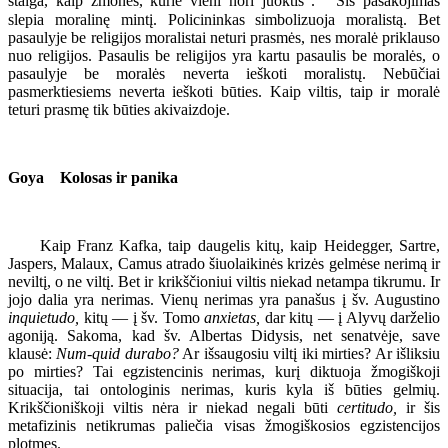
staiga, kaip žmonės, kurie vieni nori juoktis".
Šis pasakojimas
slepia moralinę mintį. Policininkas simbolizuoja moralistą. Bet
pasaulyje be religijos moralistai neturi prasmės, nes moralė priklauso
nuo religijos. Pasaulis be religijos yra kartu pasaulis be moralės, o
pasaulyje be moralės neverta ieškoti moralistų. Nebūčiai
pasmerktiesiems neverta ieškoti būties. Kaip viltis, taip ir moralė
teturi prasmę tik būties akivaizdoje.
Goya Kolosas ir panika
Kaip Franz Kafka, taip daugelis kitų, kaip Heidegger, Sartre,
Jaspers, Malaux, Camus atrado šiuolaikinės krizės gelmėse nerimą ir
neviltį, o ne viltį. Bet ir krikščioniui viltis niekad netampa tikrumu. Ir
jojo dalia yra nerimas. Vienų nerimas yra panašus į šv. Augustino
inquietudo,
kitų — į šv. Tomo
anxietas,
dar kitų — į Alyvų darželio
agoniją. Sakoma, kad šv. Albertas Didysis, net senatvėje, save
klausė:
Num-quid durabo?
Ar išsaugosiu viltį iki mirties? Ar išliksiu
po mirties? Tai egzistencinis nerimas, kurį diktuoja žmogiškoji
situacija, tai ontologinis nerimas, kuris kyla iš būties gelmių.
Krikščioniškoji viltis nėra ir niekad negali būti
certitudo,
ir šis
metafizinis netikrumas paliečia visas žmogiškosios egzistencijos
plotmes.