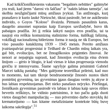
Kad krikščioniškiesiems vakarams "begalinės nebūties" galimybė
yra reali, kad jiems "darosi vis šalčiau" ir "naktis labiau tamsėja", tai
skelbia neužginčijami mūsų amžiaus įvykiai. Tas antžmogis, kurį
pranašavo ir kurio laukė Nietzschė, tikrai pasirodė, bet ne aukštesnio
individo, o Goyos "Koloso" išvaizda. Pirmasis pasaulinis karas,
daugelio anuomet suprastas kaip Europos savižudybė, buvo tik
pabaigos pradžia. Jei jį reikia laikyti naujos eros pradžia, tai ta
naujoji era reiškia komunizmą stalinizmo forma, itališkąjį fašizmą,
vokiškąjį nacionalizmą hitlerizmo forma ir naują ne tik Europos, bet
viso pasaulio kataklizmą 1939 - 1945 metais. Pereito amžiaus
įvairiaspalviai progresistai ir Teilhard de Chardin mūsų laikais yra,
gal būt, evoliucijos, bet ne žmogiškosios prigimties žinovai. Jie
nenori ar nepajėgia suprasti, kad žmonijos evoliucija eina dviem
linijom — gėrio ir blogio, ir kad vienas ir kitas progresuoja vienodu
greičiu ir intensyvumu. Šiame sąryšyje galima prisiminti Gabriel
Marcei taiklią pastabą: "Mes galėjome teoretiškai prileisti, kad nuo
to momento, kai tam tikroje bendruomenėje žmonės nustos tikėti
pomirtinį gyvenimą, tas gyvenimas įgaus daugiau vertės jų akyse ir
bus labiau respektuojamas. Bet nieko panašaus neįvyko. Priešingai,
žemiškasis gyvenimas pasirodė vis labiau ir labiau kaip savos rūšies
bevertis reiškinys, be vidinio pateisinimo, ir tuo pačiu galįs duoti
vietos daugybei manipuliacijų — nuo priverstino darbo stovyklų iki
krematorijumo — kas kitame metafiziniame kontekste būtų buvę
51
laikoma sakrilegija".