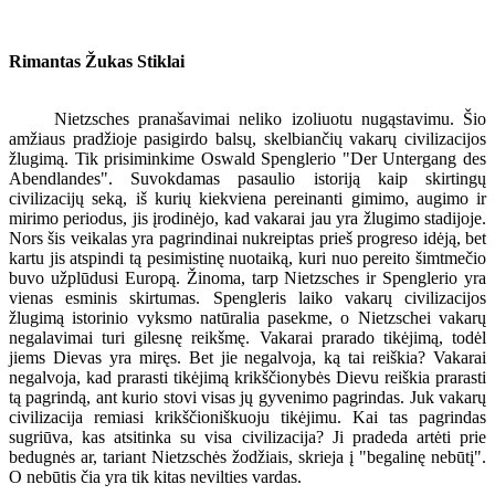
Rimantas Žukas Stiklai
Nietzsches pranašavimai neliko izoliuotu nugąstavimu. Šio
amžiaus pradžioje pasigirdo balsų, skelbiančių vakarų civilizacijos
žlugimą. Tik prisiminkime Oswald Spenglerio "Der Untergang des
Abendlandes". Suvokdamas pasaulio istoriją kaip skirtingų
civilizacijų seką, iš kurių kiekviena pereinanti gimimo, augimo ir
mirimo periodus, jis įrodinėjo, kad vakarai jau yra žlugimo stadijoje.
Nors šis veikalas yra pagrindinai nukreiptas prieš progreso idėją, bet
kartu jis atspindi tą pesimistinę nuotaiką, kuri nuo pereito šimtmečio
buvo užplūdusi Europą. Žinoma, tarp Nietzsches ir Spenglerio yra
vienas esminis skirtumas. Spengleris laiko vakarų civilizacijos
žlugimą istorinio vyksmo natūralia pasekme, o Nietzschei vakarų
negalavimai turi gilesnę reikšmę. Vakarai prarado tikėjimą, todėl
jiems Dievas yra miręs. Bet jie negalvoja, ką tai reiškia? Vakarai
negalvoja, kad prarasti tikėjimą krikščionybės Dievu reiškia prarasti
tą pagrindą, ant kurio stovi visas jų gyvenimo pagrindas. Juk vakarų
civilizacija remiasi krikščioniškuoju tikėjimu. Kai tas pagrindas
sugriūva, kas atsitinka su visa civilizacija? Ji pradeda artėti prie
bedugnės ar, tariant Nietzschės žodžiais, skrieja į "begalinę nebūtį".
O nebūtis čia yra tik kitas nevilties vardas.