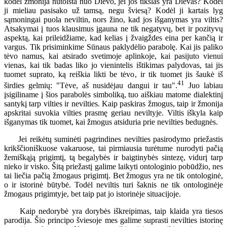
kodėl žmonija nutolsta nuo Dievo, jei jos tikslas yra Dievas? Kodėl
ji mieliau pasisako už tamsą, negu šviesą? Kodėl ji kartais lyg
sąmoningai puola neviltin, nors žino, kad jos išganymas yra viltis?
Atsakymai į tuos klausimus įgauna ne tik negatyvų, bet ir pozityvų
aspektą, kai prileidžiame, kad kelias į žvaigždes eina per kančią ir
vargus. Tik prisiminkime Sūnaus paklydėlio parabolę. Kai jis paliko
tėvo namus, kai atsirado svetimoje aplinkoje, kai pasijuto vienui
vienas, kai tik badas liko jo vienintelis ištikimas palydovas, tai jis
tuomet suprato, ką reiškia likti be tėvo, ir tik tuomet jis šaukė iš
41
širdies gelmių: "Tėve, aš nusidėjau dangui ir tau".
Juo labiau
įsigiliname į šios parabolės simboliką, tuo aiškiau matome dialektinį
santykį tarp vilties ir nevilties. Kaip paskiras žmogus, taip ir žmonija
apskritai suvokia vilties prasmę geriau neviltyje. Viltis iškyla kaip
išganymas tik tuomet, kai žmogus atsiduria prie nevilties bedugnės.
Jei reikėtų suminėti pagrindines nevilties pasirodymo priežastis
krikščioniškuose vakaruose, tai pirmiausia turėtume nurodyti pačią
žemiškąją prigimtį, tą begalybės ir baigtinybės sintezę, vidurį tarp
nieko ir visko. Šitą priežastį galime laikyti ontologinio pobūdžio, nes
tai liečia pačią žmogaus prigimtį. Bet žmogus yra ne tik ontologinė,
o ir istorinė būtybė. Todėl neviltis turi šaknis ne tik ontologinėje
žmogaus prigimtyje, bet taip pat jo istorinėje situacijoje.
Kaip nedorybė yra dorybės iškreipimas, taip klaida yra tiesos
parodija. Šio principo šviesoje mes galime suprasti nevilties istorinę