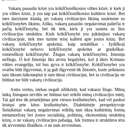
Vakarų pasaulio krizė yra krikščioniškosios vilties krizė, ir kiek ji
yra vilties krizė, ji yra taip pat krikščioniškosios kultūros krizė. Bet
mes darytume klaidą, jei vakarų civilizacijos likimą susietume su
krikščionybės likimu. Aišku, vakarų pasaulio negalavimai paliečia ir
pačią krikščionybę, bet tik tiek, kiek ji yra susieta su šios
civilizacijos struktūra. Kiek krikščionybė yra įsikūnijusi vakarų
civilizacijoje, tiek mes turime teisę kalbėti apie josios krizę. Bet
vakarų krikščionybė apskritai, kaip semitiškai - žydiškoji
krikščionybė nebuvo krikščionybė apskritai ar graikiškai-
romėniškoji krikščionybė. Žlugus vakarų krikščionybei, žmonija
nežlugs. O kol žmonija liks atvira begalybei, kol ji tikės Kristaus
vilties evangelija, tol bus gyva ir krikščionybė. Krikščionybei yra
svarbu būti išgyventai, ir ją gali išgyventi tik žmonės, kurie priklauso
tam tikram laikotarpiui ir tam tikrai civilizacijai, bet ta civilizacija ne
būtinai tur būti vakarų civilizacija.
Antra vertus, niekas negali užtikrinti, kad vakarai žlugs. Mūsų
laikų žmogaus neviltis ne būtinai turi reikšti mūsų civilizacijos mirtį.
Tai gal tėra tik priartėjimas prie vienos kraštutinybės, kad vėl paskui
leistųsi prie kitos kraštutinybės. Dialektinėje perspektyvoje
šiolaikiniai vakarų negalavimai reikštų tam tikrą kultūrinių formų
metamorfozę bei josios socialinių, politinių, ekonominių struktūrų
krizę, o ne vakarų civilizacijos pabaigą. Juk formos ir struktūros tėra
tik gyvenimo išraiškos, o ne pats gyvenimas.