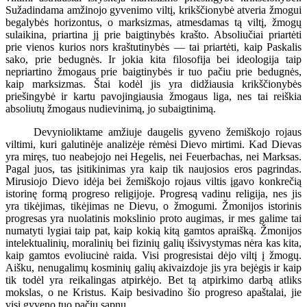
Sužadindama amžinojo gyvenimo viltį, krikščionybė atveria žmogui
begalybės horizontus, o marksizmas, atmesdamas tą viltį, žmogų
sulaikina, priartina jį prie baigtinybės krašto. Absoliučiai priartėti
prie vienos kurios nors kraštutinybės — tai priartėti, kaip Paskalis
sako, prie bedugnės. Ir jokia kita filosofija bei ideologija taip
nepriartino žmogaus prie baigtinybės ir tuo pačiu prie bedugnės,
kaip marksizmas. Štai kodėl jis yra didžiausia krikščionybės
priešingybė ir kartu pavojingiausia žmogaus liga, nes tai reiškia
absoliutų žmogaus nudievinimą, jo subaigtinimą.
Devynioliktame amžiuje daugelis gyveno žemiškojo rojaus
viltimi, kuri galutinėje analizėje rėmėsi Dievo mirtimi. Kad Dievas
yra miręs, tuo neabejojo nei Hegelis, nei Feuerbachas, nei Marksas.
Pagal juos, tas įsitikinimas yra kaip tik naujosios eros pagrindas.
Mirusiojo Dievo idėja bei žemiškojo rojaus viltis įgavo konkrečią
istorinę formą progreso religijoje. Progresą vadinu religija, nes jis
yra tikėjimas, tikėjimas ne Dievu, o žmogumi. Žmonijos istorinis
progresas yra nuolatinis mokslinio proto augimas, ir mes galime tai
numatyti lygiai taip pat, kaip kokią kitą gamtos apraišką. Žmonijos
intelektualinių, moralinių bei fizinių galių išsivystymas nėra kas kita,
kaip gamtos evoliucinė raida. Visi progresistai dėjo viltį į žmogų.
Aišku, nenugalimų kosminių galių akivaizdoje jis yra bejėgis ir kaip
tik todėl yra reikalingas atpirkėjo. Bet tą atpirkimo darbą atliks
mokslas, o ne Kristus. Kaip besivadino šio progreso apaštalai, jie
visi gyveno tuo pačiu sapnu.