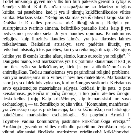
Todėl amžinojo gyvenimo viltis turi būti pakeista geresnio rytojaus
žemėje viltimi. Kai iš arčiau susipažįstame su Markso religijos
kritika, tai pastebime, kad ji yra iš tikrųjų krikščioniškosios vilties
kritika. Marksas sako: "Religinis skurdas yra iš dalies tikrojo skurdo
išraiška ir iš dalies protestas prieš tikrąjį skurdą. Religija yra
susirūpinusio tvarinio aimana, beširdiško pasaulio širdis, kaip ji yra
bedvasinio pasaulio siela. Ji yra liaudies opiumas. Panaikinimas
religijos, kaip iliuzinės liaudies laimės, yra jos tikrosios laimės
reikalavimas. Reikalauti atsisakyti savo padėties iliuzijų yra
reikalauti atsisakyti tos padėties, kuri yra reikalinga iliuzijų. Religijos
46
kritika yra iš esmės kritika ašarų slėnio, kurio aureolė yra religija".
Daugelis mano, kad marksizmas yra tik politinis klausimas ir kad jis
turi tiek ryšio su krikščionybe, kiek jis yra antikrikščioniškas ir
antireligiškas. Tačiau marksizmas yra pagrindinai religinė problema,
kuri yra neatsiejama nuo vilties ir nevilties dialektikos. Marksistams
istorija yra dialektinis vyksmas, kuriuo žmogus susikuria. Keisdamas
savo egzistencijos materialines sąlygas, keičiasi ir jis pats, o pats
keisdamasis, jis keičia ir pačią žmoniją ir tuo pačiu ateities žmogui
tiesia kelius į rojų. Kaip krikščionys, taip ir marksistai turi savo
eschatologiją — tai žemiškojo rojalis viltis. "Komunistų manifestas"
yra žemiškojo rojaus proklamacija, kur krikščioniškoji eschatologija
pakeičiama marksistine eschatologija. Su pagrindu Arnold J.
47
Toynbee vadina komunizmą paskutine krikščioniškąja erezija.
Amžinojo gyvenimo vilties radikaliu pakeitimu žemiškojo rojaus
viltimi aštriausiai išryškėja marksizmo priešingybė krikščionybei.