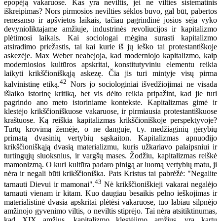
epopėją vakaruose. Kas yra neviltis, jei ne vilties sistematinis
iškreipimas? Nors pirmosios nevilties sėklos buvo, gal būt, pabertos
renesanso ir apšvietos laikais, tačiau pagrindinė josios sėja vyko
devynioliktajame amžiuje, industrinės revoliucijos ir kapitalizmo
plėtimosi laikais. Kai sociologai mėgina surasti kapitalizmo
atsiradimo priežastis, tai kai kurie iš jų ieško tai protestantiškoje
askezėje. Max Weber neabejoja, kad moderniojo kapitalizmo, kaip
moderniosios kultūros apskritai, konstitutyviniu elementu reikia
laikyti krikščioniškąją askezę. Čia jis turi mintyje visų pirma
42
kalvinistinę etiką.
Nors jo sociologiniai išvedžiojimai ne visada
išlaiko istorinę kritiką, bet vis dėlto reikia pripažint, kad jie turi
pagrindo ano meto istoriniame kontekste. Kapitalizmas gimė ir
klestėjo krikščioniškuose vakaruose, ir pirmiausia protestantiškuose
kraštuose. Ką reiškia kapitalizmas krikščioniškoje perspektyvoje?
Turtų krovimą žemėje, o ne danguje, t.y. medžiaginių gėrybių
primatą dvasinių vertybių sąskaiton. Kapitalizmas apnuodijo
krikščioniškąją dvasią materializmu, kuris užkariavo palaipsniui ir
turtingųjų sluoksnius, ir vargšų mases. Žodžiu, kapitalizmas reiškė
mamonizmą. O kuri kultūra padaro pinigą ar luomą vertybių matu, ji
nėra ir negali būti krikščioniška. Pats Kristus tai pabrėžė: "Negalite
43
tarnauti Dievui ir mamonai".
Nė krikščioniškieji vakarai negalėjo
tarnauti vienam ir kitam. Kuo daugiau besaikis pelno ieškojimas ir
materialistinė dvasia apskritai plėtėsi vakaruose, tuo labiau silpnėjo
amžinojo gyvenimo viltis, o neviltis stiprėjo. Tai nėra atsitiktinumas,
kad XIX amžius, kapitalizmo klestėjimo amžius, yra kartu