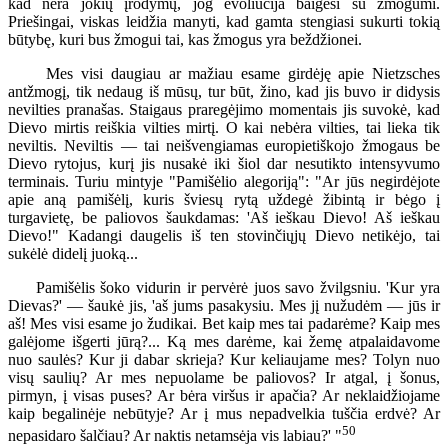
kad nėra jokių įrodymų, jog evoliucija baigėsi su žmogumi.
Priešingai, viskas leidžia manyti, kad gamta stengiasi sukurti tokią
būtybę, kuri bus žmogui tai, kas žmogus yra beždžionei.
Mes visi daugiau ar mažiau esame girdėję apie Nietzsches
antžmogį, tik nedaug iš mūsų, tur būt, žino, kad jis buvo ir didysis
nevilties pranašas. Staigaus praregėjimo momentais jis suvokė, kad
Dievo mirtis reiškia vilties mirtį. O kai nebėra vilties, tai lieka tik
neviltis. Neviltis — tai neišvengiamas europietiškojo žmogaus be
Dievo rytojus, kurį jis nusakė iki šiol dar nesutikto intensyvumo
terminais. Turiu mintyje "Pamišėlio alegoriją": "Ar jūs negirdėjote
apie aną pamišėlį, kuris šviesų rytą uždegė žibintą ir bėgo į
turgavietę, be paliovos šaukdamas: 'Aš ieškau Dievo! Aš ieškau
Dievo!" Kadangi daugelis iš ten stovinčiųjų Dievo netikėjo, tai
sukėlė didelį juoką...
Pamišėlis šoko vidurin ir pervėrė juos savo žvilgsniu. 'Kur yra
Dievas?' — šaukė jis, 'aš jums pasakysiu. Mes jį nužudėm — jūs ir
aš! Mes visi esame jo žudikai. Bet kaip mes tai padarėme? Kaip mes
galėjome išgerti jūrą?... Ką mes darėme, kai žemę atpalaidavome
nuo saulės? Kur ji dabar skrieja? Kur keliaujame mes? Tolyn nuo
visų saulių? Ar mes nepuolame be paliovos? Ir atgal, į šonus,
pirmyn, į visas puses? Ar bėra viršus ir apačia? Ar neklaidžiojame
kaip begalinėje nebūtyje? Ar į mus nepadvelkia tuščia erdvė? Ar
50
nepasidaro šalčiau? Ar naktis netamsėja vis labiau?' "