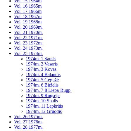
Vol. 15 1964m
Vol. 16 1965m
Vol. 17 1966m
Vol. 18 1967m
Vol. 19 1968m
Vol. 20 1969m.
Vol. 21 1970m.
Vol. 22 1971m.
Vol. 23 1972m.
Vol. 24 1973m.
Vol. 25 1974m.
1974m. 1 Sausis
1974m. 2 Vasaris
1974m. 3 Kovas
1974m. 4 Balandis
1974m. 5 Gegužė
1974m. 6 Birželis
1974m. 7-8 Liepa-Rugp.
1974m. 9 Rugsėjis
1974m. 10 Spalis
1974m. 11 Lapkritis
1974m. 12 Gruodis
Vol. 26 1975m.
Vol. 27 1976m.
Vol. 28 1977m.