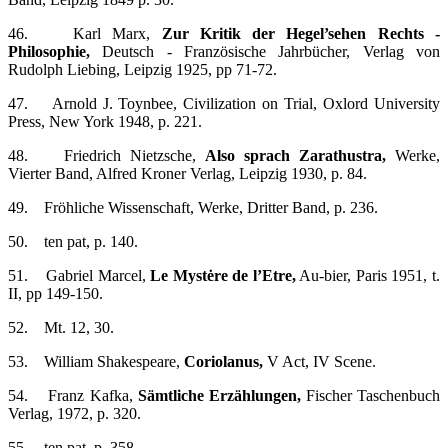
46. Karl Marx,
Zur Kritik der Hegel’sehen Rechts -
Philosophie,
Deutsch - Französische Jahrbücher, Verlag von
Rudolph Liebing, Leipzig 1925, pp 71-72.
47. Arnold J. Toynbee, Civilization on Trial, Oxlord University
Press, New York 1948, p. 221.
48. Friedrich Nietzsche,
Also sprach Zarathustra,
Werke,
Vierter Band, Alfred Kroner Verlag, Leipzig 1930, p. 84.
49. Fröhliche Wissenschaft, Werke, Dritter Band, p. 236.
50. ten pat, p. 140.
51. Gabriel Marcel,
Le Mystėre de l’Etre,
Au-bier, Paris 1951, t.
II, pp 149-150.
52. Mt. 12, 30.
53. William Shakespeare,
Coriolanus,
V Act, IV Scene.
54. Franz Kafka,
Sämtliche Erzählungen,
Fischer Taschenbuch
Verlag, 1972, p. 320.
55. ten pat, p. 358.