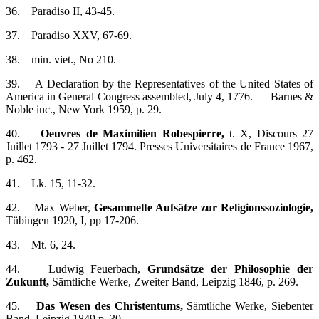
36. Paradiso II, 43-45.
37. Paradiso XXV, 67-69.
38. min. viet., No 210.
39. A Declaration by the Representatives of the United States of
America in General Congress assembled, July 4, 1776. — Barnes &
Noble inc., New York 1959, p. 29.
40.
Oeuvres de Maximilien Robespierre,
t. X, Discours 27
Juillet 1793 - 27 Juillet 1794. Presses Universitaires de France 1967,
p. 462.
41. Lk. 15, 11-32.
42. Max Weber,
Gesammelte Aufsätze zur Religionssoziologie,
Tübingen 1920, I, pp 17-206.
43. Mt. 6, 24.
44. Ludwig Feuerbach,
Grundsätze der Philosophie der
Zukunft,
Sämtliche Werke, Zweiter Band, Leipzig 1846, p. 269.
45.
Das Wesen des Christentums,
Sämtliche Werke, Siebenter
Band, Leipzig 1849 p. 30.