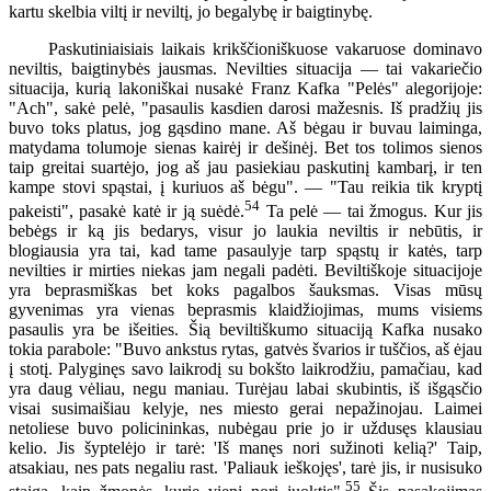
kartu skelbia viltį ir neviltį, jo begalybę ir baigtinybę.
Paskutiniaisiais laikais krikščioniškuose vakaruose dominavo
neviltis, baigtinybės jausmas. Nevilties situacija — tai vakariečio
situacija, kurią lakoniškai nusakė Franz Kafka "Pelės" alegorijoje:
"Ach", sakė pelė, "pasaulis kasdien darosi mažesnis. Iš pradžių jis
buvo toks platus, jog gąsdino mane. Aš bėgau ir buvau laiminga,
matydama tolumoje sienas kairėj ir dešinėj. Bet tos tolimos sienos
taip greitai suartėjo, jog aš jau pasiekiau paskutinį kambarį, ir ten
kampe stovi spąstai, į kuriuos aš bėgu". — "Tau reikia tik kryptį
54
pakeisti", pasakė katė ir ją suėdė.
Ta pelė — tai žmogus. Kur jis
bebėgs ir ką jis bedarys, visur jo laukia neviltis ir nebūtis, ir
blogiausia yra tai, kad tame pasaulyje tarp spąstų ir katės, tarp
nevilties ir mirties niekas jam negali padėti. Beviltiškoje situacijoje
yra beprasmiškas bet koks pagalbos šauksmas. Visas mūsų
gyvenimas yra vienas beprasmis klaidžiojimas, mums visiems
pasaulis yra be išeities. Šią beviltiškumo situaciją Kafka nusako
tokia parabole: "Buvo ankstus rytas, gatvės švarios ir tuščios, aš ėjau
į stotį. Palyginęs savo laikrodį su bokšto laikrodžiu, pamačiau, kad
yra daug vėliau, negu maniau. Turėjau labai skubintis, iš išgąsčio
visai susimaišiau kelyje, nes miesto gerai nepažinojau. Laimei
netoliese buvo policininkas, nubėgau prie jo ir uždusęs klausiau
kelio. Jis šyptelėjo ir tarė: 'Iš manęs nori sužinoti kelią?' Taip,
atsakiau, nes pats negaliu rast. 'Paliauk ieškojęs', tarė jis, ir nusisuko
55