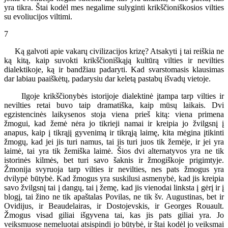
yra tikra. Štai kodėl mes negalime sulyginti krikščioniškosios vilties
su evoliucijos viltimi.
7
Ką galvoti apie vakarų civilizacijos krizę? Atsakyti į tai reiškia ne
ką kitą, kaip suvokti krikščioniškąją kultūrą vilties ir nevilties
dialektikoje, ką ir bandžiau padaryti. Kad svarstomasis klausimas
dar labiau paaiškėtų, padarysiu dar keletą pastabų išvadų vietoje.
Ilgoje krikščionybės istorijoje dialektinė įtampa tarp vilties ir
nevilties retai buvo taip dramatiška, kaip mūsų laikais. Dvi
egzistencinės laikysenos stoja viena prieš kitą: viena primena
žmogui, kad žemė nėra jo tikrieji namai ir kreipia jo žvilgsnį į
anapus, kaip į tikrąjį gyvenimą ir tikrąją laimę, kita mėgina įtikinti
žmogų, kad jei jis turi namus, tai jis turi juos tik žemėje, ir jei yra
laimė, tai yra tik žemiška laimė. Šios dvi alternatyvos yra ne tik
istorinės kilmės, bet turi savo šaknis ir žmogiškoje prigimtyje.
Žmonija svyruoja tarp vilties ir nevilties, nes pats žmogus yra
dvilypė būtybė. Kad žmogus yra suskilusi asmenybė, kad jis kreipia
savo žvilgsnį tai į dangų, tai į žemę, kad jis vienodai linksta į gėrį ir į
blogį, tai žino ne tik apaštalas Povilas, ne tik šv. Augustinas, bet ir
Ovidijus, ir Beaudelairas, ir Dostojevskis, ir Georges Rouault.
Žmogus visad giliai išgyvena tai, kas jis pats giliai yra. Jo
veiksmuose nemeluotai atsispindi jo būtybė, ir štai kodėl jo veiksmai