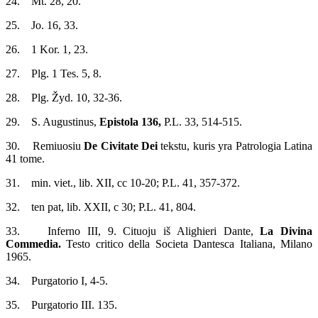
24. Mt. 28, 20.
25. Jo. 16, 33.
26. 1 Kor. 1, 23.
27. Plg. 1 Tes. 5, 8.
28. Plg. Žyd. 10, 32-36.
29. S. Augustinus,
Epistola 136,
P.L. 33, 514-515.
30. Remiuosiu
De Civitate Dei
tekstu, kuris yra Patrologia Latina
41 tome.
31. min. viet., lib. XII, cc 10-20; P.L. 41, 357-372.
32. ten pat, lib. XXII, c 30; P.L. 41, 804.
33. Inferno III, 9. Cituoju iš Alighieri Dante,
La Divina
Commedia.
Testo critico della Societa Dantesca Italiana, Milano
1965.
34. Purgatorio I, 4-5.
35. Purgatorio III. 135.