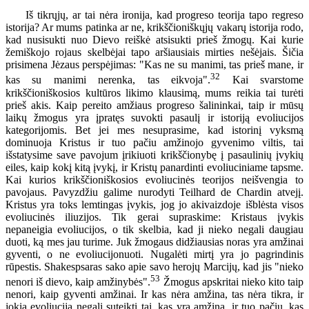
Iš tikrųjų, ar tai nėra ironija, kad progreso teorija tapo regreso
istorija? Ar mums patinka ar ne, krikščioniškųjų vakarų istorija rodo,
kad nusisukti nuo Dievo reiškė atsisukti prieš žmogų. Kai kurie
žemiškojo rojaus skelbėjai tapo aršiausiais mirties nešėjais. Šičia
prisimena Jėzaus perspėjimas: "Kas ne su manimi, tas prieš mane, ir
32
kas su manimi nerenka, tas eikvoja".
Kai svarstome
krikščioniškosios kultūros likimo klausimą, mums reikia tai turėti
prieš akis. Kaip pereito amžiaus progreso šalininkai, taip ir mūsų
laikų žmogus yra įpratęs suvokti pasaulį ir istoriją evoliucijos
kategorijomis. Bet jei mes nesuprasime, kad istorinį vyksmą
dominuoja Kristus ir tuo pačiu amžinojo gyvenimo viltis, tai
išstatysime save pavojum įrikiuoti krikščionybę į pasaulinių įvykių
eiles, kaip kokį kitą įvykį, ir Kristų panardinti evoliuciniame tapsme.
Kai kurios krikščioniškosios evoliucinės teorijos neišvengia to
pavojaus. Pavyzdžiu galime nurodyti Teilhard de Chardin atvejį.
Kristus yra toks lemtingas įvykis, jog jo akivaizdoje išblėsta visos
evoliucinės iliuzijos. Tik gerai supraskime: Kristaus įvykis
nepaneigia evoliucijos, o tik skelbia, kad ji nieko negali daugiau
duoti, ką mes jau turime. Juk žmogaus didžiausias noras yra amžinai
gyventi, o ne evoliucijonuoti. Nugalėti mirtį yra jo pagrindinis
rūpestis. Shakespsaras sako apie savo herojų Marcijų, kad jis "nieko
53
nenori iš dievo, kaip amžinybės".
Žmogus apskritai nieko kito taip
nenori, kaip gyventi amžinai. Ir kas nėra amžina, tas nėra tikra, ir
jokia evoliucija negali suteikti tai, kas yra amžina, ir tuo pačiu, kas