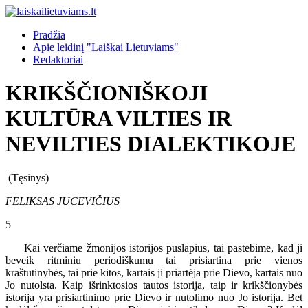
Pradžia
Apie leidinį "Laiškai Lietuviams"
Redaktoriai
KRIKŠČIONIŠKOJI
KULTŪRA VILTIES IR
NEVILTIES DIALEKTIKOJE
(Tęsinys)
FELIKSAS JUCEVIČIUS
5
Kai verčiame žmonijos istorijos puslapius, tai pastebime, kad ji
beveik ritminiu periodiškumu tai prisiartina prie vienos
kraštutinybės, tai prie kitos, kartais ji priartėja prie Dievo, kartais nuo
Jo nutolsta. Kaip išrinktosios tautos istorija, taip ir krikščionybės
istorija yra prisiartinimo prie Dievo ir nutolimo nuo Jo istorija. Bet