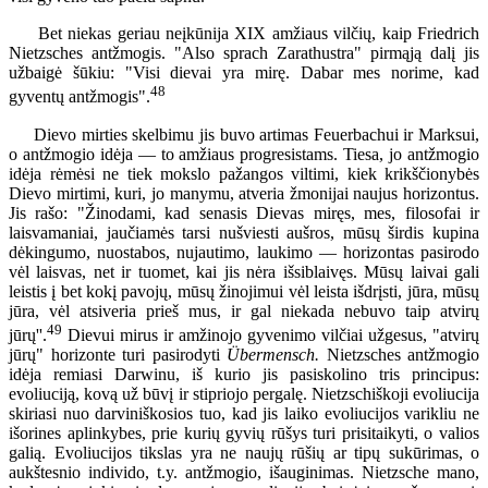
Bet niekas geriau neįkūnija XIX amžiaus vilčių, kaip Friedrich
Nietzsches antžmogis. "Also sprach Zarathustra" pirmąją dalį jis
užbaigė šūkiu: "Visi dievai yra mirę. Dabar mes norime, kad
48
gyventų antžmogis".
Dievo mirties skelbimu jis buvo artimas Feuerbachui ir Marksui,
o antžmogio idėja — to amžiaus progresistams. Tiesa, jo antžmogio
idėja rėmėsi ne tiek mokslo pažangos viltimi, kiek krikščionybės
Dievo mirtimi, kuri, jo manymu, atveria žmonijai naujus horizontus.
Jis rašo: "Žinodami, kad senasis Dievas miręs, mes, filosofai ir
laisvamaniai, jaučiamės tarsi nušviesti aušros, mūsų širdis kupina
dėkingumo, nuostabos, nujautimo, laukimo — horizontas pasirodo
vėl laisvas, net ir tuomet, kai jis nėra išsiblaivęs. Mūsų laivai gali
leistis į bet kokį pavojų, mūsų žinojimui vėl leista išdrįsti, jūra, mūsų
jūra, vėl atsiveria prieš mus, ir gal niekada nebuvo taip atvirų
49
jūrų''.
Dievui mirus ir amžinojo gyvenimo vilčiai užgesus, "atvirų
jūrų" horizonte turi pasirodyti
Übermensch.
Nietzsches antžmogio
idėja remiasi Darwinu, iš kurio jis pasiskolino tris principus:
evoliuciją, kovą už būvį ir stipriojo pergalę. Nietzschiškoji evoliucija
skiriasi nuo darviniškosios tuo, kad jis laiko evoliucijos varikliu ne
išorines aplinkybes, prie kurių gyvių rūšys turi prisitaikyti, o valios
galią. Evoliucijos tikslas yra ne naujų rūšių ar tipų sukūrimas, o
aukštesnio individo, t.y. antžmogio, išauginimas. Nietzsche mano,