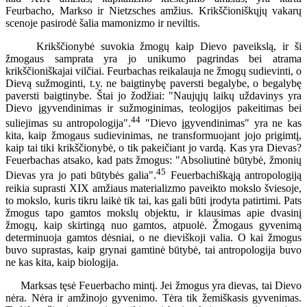
Feurbacho, Markso ir Nietzsches amžius. Krikščioniškųjų vakarų
scenoje pasirodė šalia mamonizmo ir neviltis.
Krikščionybė suvokia žmogų kaip Dievo paveikslą, ir ši
žmogaus samprata yra jo unikumo pagrindas bei atrama
krikščioniškajai vilčiai. Feurbachas reikalauja ne žmogų sudievinti, o
Dievą sužmoginti, t.y. ne baigtinybę paversti begalybe, o begalybę
paversti baigtinybe. Štai jo žodžiai: "Naujųjų laikų uždavinys yra
Dievo įgyvendinimas ir sužmoginimas, teologijos pakeitimas bei
44
suliejimas su antropologija".
"Dievo įgyvendinimas" yra ne kas
kita, kaip žmogaus sudievinimas, ne transformuojant jojo prigimtį,
kaip tai tiki krikščionybė, o tik pakeičiant jo vardą. Kas yra Dievas?
Feuerbachas atsako, kad pats žmogus: "Absoliutinė būtybė, žmonių
45
Dievas yra jo pati būtybės galia".
Feuerbachiškąją antropologiją
reikia suprasti XIX amžiaus materializmo paveikto mokslo šviesoje,
to mokslo, kuris tikru laikė tik tai, kas gali būti įrodyta patirtimi. Pats
žmogus tapo gamtos mokslų objektu, ir klausimas apie dvasinį
žmogų, kaip skirtingą nuo gamtos, atpuolė. Žmogaus gyvenimą
determinuoja gamtos dėsniai, o ne dieviškoji valia. O kai žmogus
buvo suprastas, kaip grynai gamtinė būtybė, tai antropologija buvo
ne kas kita, kaip biologija.
Marksas tęsė Feuerbacho mintį. Jei žmogus yra dievas, tai Dievo
nėra. Nėra ir amžinojo gyvenimo. Tėra tik žemiškasis gyvenimas.