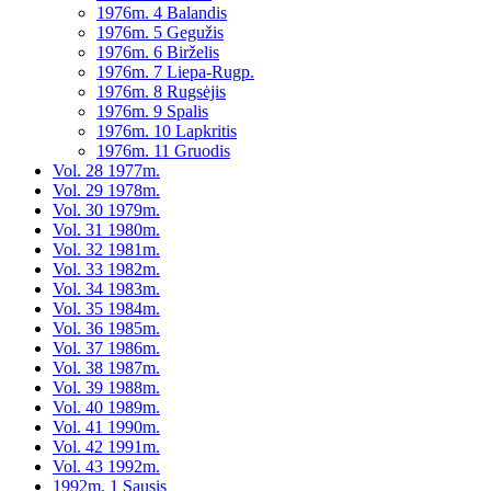
1976m. 4 Balandis
1976m. 5 Gegužis
1976m. 6 Birželis
1976m. 7 Liepa-Rugp.
1976m. 8 Rugsėjis
1976m. 9 Spalis
1976m. 10 Lapkritis
1976m. 11 Gruodis
Vol. 28 1977m.
Vol. 29 1978m.
Vol. 30 1979m.
Vol. 31 1980m.
Vol. 32 1981m.
Vol. 33 1982m.
Vol. 34 1983m.
Vol. 35 1984m.
Vol. 36 1985m.
Vol. 37 1986m.
Vol. 38 1987m.
Vol. 39 1988m.
Vol. 40 1989m.
Vol. 41 1990m.
Vol. 42 1991m.
Vol. 43 1992m.
1992m. 1 Sausis