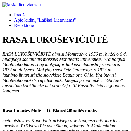
Pradžia
Apie leidinį "Laiškai Lietuviams"
Redaktoriai
RASA LUKOŠEVIČIŪTĖ
RASA LUKOŠEVIČIŪTĖ gimusi Montrealyje 1956 m. birželio 6 d.
Studijuoja socialinius mokslus Montrealio universitete. Yra baigusi
Montrealio lituanistinę mokyklą ir lankiusi lituanistinį seminarą.
1972 m. dalyvavo Mokytojų savaitėje Dainavoje, o 1974 m.
—
jaunimo lituanistinėje stovykloje Beaumont, Ohio. Yra buvusi
Montrealio moksleivių ateitininkų kuopos pirmininkė ir "Gintaro"
ansamblio kanklininkė bei pranešėja. III Pasaulio lietuvių jaunimo
kongreso
Rasa Lukoševičiutė D. Blauzdžiūnaitės nuotr.
metu atstovavo Kanadai ir prisidėjo prie kongreso informacinės
tarnybos. Priklauso Lietuvių Skautų sąjungai ir Akademiniam