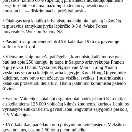
potvarkis, kuriuo 60% stipendijų pirmamečiams, studijuojantiems
teisę, turi būti skiriama mažumų studentams, nesiderina su
konstitucija — diskriminacija prieš baltuosius.
• Dialogas tarp katalikų ir baptistų mokslininkų apie tų bažnyčių
tarpusavius santykius įvyks lapkričio 3-5 d. Wake Forest
universitete, Winston-Salem, N.C.
• Pasaulio varguomenei šelpti JAV katalikai 1976 m. gavėnioje
surinko 5 mil. dol.
• Vietname, kaip praneša pabėgėliai, komunistų kalėjimuose gali
būti net apie 250 kunigų, jų tarpe ir Saigono arkivyskupas Francis
Nguye van Thaun. Vyskupas Nguye van Mau ir Long Xuano
vyskupas yra arba kalėjime, arba lageryje. Kun. Hong Quyen mirė
kalėjime, nors buvo ten uždarytas visiškai sveikas. Į susirinkusius
katalikus protestuoti dėl arkiv. Thaun įkalinimo komunistai paleido
šūvius.
• Vakarų Vokietijos katalikai organizuotai padės įsikurti iš Lenkijos
atsikeliantiems 125.000 vokiečių kilmės žmonėms, kuriuos Lenkijos
vyriausybė sutiko išleisti, gavusi labai lengvomis sąlygomis paskolą
iš V.Vokietijos.
• JAV katalikai, padėdami nuo potvynių nukentėjusiems Meksikos
gyventojams, pasiuntė 50 tonų pieno miltelių.