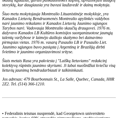
skautų sąjūdžiui, gavusi paskautininkės laipsnį, apvažinėjusi daugelį
stovyklų, kur daugiausia yra buvusi laužavedė ir dainų mokytoja.
Šiuo metu mokytojauja Montrealio Lituanistinėje mokykloje, yra
Kanados Lietuvių Bendruomenės Montrealio apylinkės valdybos
narė jaunimo reikalams ir Kanados Lietuvių Jaunimo sąjungos
Tarybos narė. Vadovauja Montrealio skaučių draugovei. 1976 m.
dalyvavo Kanados LB Kultūros komisijos suorganizuotose jaunųjų
talentų varžybose ir laimėjo dailiojo skaitymo bei dainavimo
pirmąsias vietas. 1976 m. vasarą Pasaulio LB ir Pasaulio Liet.
Jaunimo sąjungos buvo pasiųsta į Argentiną ir Braziliją dirbti
švietimo ir jaunimo organizavimosi srityse.
Šiais metais Rasa yra pakviesta į "Laiškų lietuviams" redakcinį
kolektyvą rūpintis jaunimo skyriumi. Ji labai nuoširdžiai kviečia visą
lietuvių jaunimą bendradarbiauti ir talkininkauti.
Jos adresas: 479 Bourbonnais St., La Salle, Quebec, Canada, H8R
2Z2. Tel. (514) 366-1210.
• Federalinis teismas nusprendė, kad Georgetown universiteto