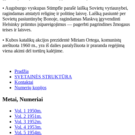
• Augsburgo vyskupas Stimpfle parašė laišką Sovietų vyriausybei,
ragindamas atstatyti religinę ir politinę laisvę. Laišką pasiuntė per
Sovietų pasiuntinybę Bonoje, ragindamas Maskvą įgyvendinti
Helsinky priimtus įsipareigojimus — pagerbti pagrindines žmogaus
teises ir laisves.
• Kubos katalikų akcijos prezidentė Miriam Ortega, komunistų
areštuota 1960 m., yra iš dalies paralyžiuota ir praranda regėjimą
viena akimi dėl tortūrų kalėjime.
Pradžia
SVETAINĖS STRUKTŪRA
Kontaktai
Numerių kopijos
Metai, Numeriai
Vol. 1 1950m.
Vol. 2 1951m.
Vol. 3 1952m.
Vol. 4 1953m.
Vol. 5 1954m.