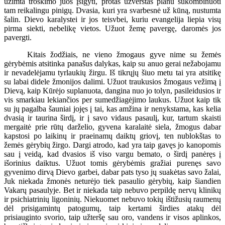
užimta troškimo juos įsigyti, protas užverstas planu sukombinuoti
tam reikalingu pinigų. Dvasia, kuri yra svarbesnė už kūną, nustumta
šalin. Dievo karalystei ir jos teisvbei, kuriu evangelija liepia visų
pirma siekti, nebelikę vietos. Užuot žemę pavergę, daromės jos
pavergti.
Kitais žodžiais, ne vieno žmogaus gyve nime su žemės
gėrybėmis atsitinka panašus dalykas, kaip su anuo gerai nežabojamu
ir nevadelėjamu tyrlaukių žirgu. Iš tikrųjų šiuo metu tai yra atsitikę
su labai didele žmonijos dalimi. Užuot traukusios žmogaus vežimą į
Dievą, kaip Kūrėjo suplanuota, dangina nuo jo tolyn, pasileidusios ir
vis smarkiau lekiančios per sumedžiagėjimo laukus. Užuot kaip tik
su jų pagalba šauniai jojęs į tai, kas amžina ir nenykstama, kas kelia
dvasią ir taurina širdį, ir į savo vidaus pasaulį, kur, tartum skaisti
mergaitė prie rūtų darželio, gyvena karalaitė siela, žmogus dabar
kapstosi po laikinų ir praeinamų daiktų griovį, ten nublokštas to
žemės gėrybių žirgo. Dargi atrodo, kad yra taip gavęs jo kanopomis
sau į veidą, kad dvasios iš viso vargu bemato, o širdį panėręs į
išorinius daiktus. Užuot tomis gėrybėmis gražiai purenęs savo
gyvenimo dirvą Dievo garbei, dabar pats tyso jų suakėtas savo žalai,
Juk niekada žmonės neturėjo tiek pasaulio gėrybių, kaip šiandien
Vakarų pasaulyje. Bet ir niekada taip nebuvo perpildę nervų klinikų
ir psichiatrinių ligoninių. Niekuomet nebuvo tokių ištižusių raumenų
dėl prisigamintų patogumų, taip kertami širdies atakų dėl
prisiauginto svorio, taip užteršę sau oro, vandens ir visos aplinkos,