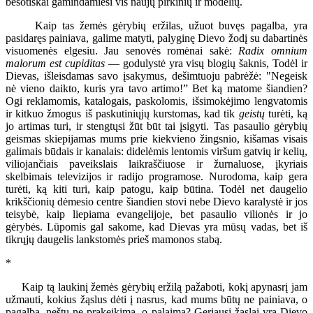
besotiškai gamindamiesi vis naujų pirkinių ir modelių.
Kaip tas žemės gėrybių eržilas, užuot buvęs pagalba, yra
pasidaręs painiava, galime matyti, palyginę Dievo žodį su dabartinės
visuomenės elgesiu. Jau senovės romėnai sakė:
Radix omnium
malorum est cupiditas
— godulystė yra visų blogių šaknis, Todėl ir
Dievas, išleisdamas savo įsakymus, dešimtuoju pabrėžė: "Negeisk
nė vieno daikto, kuris yra tavo artimo!” Bet ką matome šiandien?
Ogi reklamomis, katalogais, paskolomis, išsimokėjimo lengvatomis
ir kitkuo žmogus iš paskutiniųjų kurstomas, kad tik
geistų
turėti, ką
jo artimas turi, ir stengtųsi žūt būt tai įsigyti. Tas pasaulio gėrybių
geismas skiepijamas mums prie kiekvieno žingsnio, kišamas visais
galimais būdais ir kanalais: didelėmis lentomis viršum gatvių ir kelių,
viliojančiais paveikslais laikraščiuose ir žurnaluose, įkyriais
skelbimais televizijos ir radijo programose. Nurodoma, kaip gera
turėti, ką kiti turi, kaip patogu, kaip būtina. Todėl net daugelio
krikščionių dėmesio centre šiandien stovi nebe Dievo karalystė ir jos
teisybė, kaip liepiama evangelijoje, bet pasaulio vilionės ir jo
gėrybės. Lūpomis gal sakome, kad Dievas yra mūsų vadas, bet iš
tikrųjų daugelis lankstomės prieš mamonos stabą.
*
Kaip tą laukinį žemės gėrybių eržilą pažaboti, kokį apynasrį jam
užmauti, kokius žąslus dėti į nasrus, kad mums būtų ne painiava, o
pagalba, neštų ne prakeikimą, o palaimą? Geriausi žąslai yra Dievo