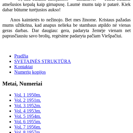
atnešusios kepalą kaip girnapusę. Laumė mums taip ir patarė. Kiek
dabar būtume turėjusios aukso!
Anos kaimietės to nežinojo. Bet mes žinome. Kristaus pažadas
mums užtikrina, kad anapus nelieka be stambaus atpildo nė vienas
geras darbas. Dar daugiau: gera, padaryta žemėje vienam net
paprasčiausiu savo brolių, regėsime padaryta pačiam Viešpačiui.
Pradžia
SVETAINĖS STRUKTŪRA
Kontaktai
Numerių kopijos
Metai, Numeriai
Vol. 1 1950m.
Vol. 2 1951m.
Vol. 3 1952m.
Vol. 4 1953m.
Vol. 5 1954m.
Vol. 6 1955m.
Vol. 7 1956m.
Vol. 8 1957m.