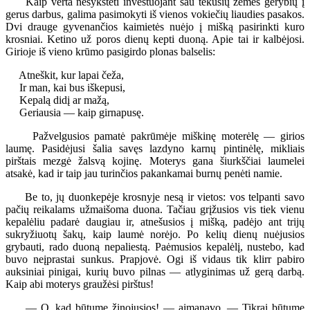
Kaip verta nešykštėti investuojant sau tekusių žemės gėrybių į
gerus darbus, galima pasimokyti iš vienos vokiečių liaudies pasakos.
Dvi drauge gyvenančios kaimietės nuėjo į mišką pasirinkti kuro
krosniai. Ketino už poros dienų kepti duoną. Apie tai ir kalbėjosi.
Girioje iš vieno krūmo pasigirdo plonas balselis:
Atneškit, kur lapai čeža,
Ir man, kai bus iškepusi,
Kepalą didį ar mažą,
Geriausia — kaip girnapusę.
Pažvelgusios pamatė pakrūmėje miškinę moterėlę — girios
laumę. Pasidėjusi šalia savęs lazdyno karnų pintinėlę, mikliais
pirštais mezgė žalsvą kojinę. Moterys gana šiurkščiai laumelei
atsakė, kad ir taip jau turinčios pakankamai burnų penėti namie.
Be to, jų duonkepėje krosnyje nesą ir vietos: vos telpanti savo
pačių reikalams užmaišoma duona. Tačiau grįžusios vis tiek vienu
kepalėliu padarė daugiau ir, atnešusios į mišką, padėjo ant trijų
sukryžiuotų šakų, kaip laumė norėjo. Po kelių dienų nuėjusios
grybauti, rado duoną nepaliestą. Paėmusios kepalėlį, nustebo, kad
buvo neįprastai sunkus. Prapjovė. Ogi iš vidaus tik klirr pabiro
auksiniai pinigai, kurių buvo pilnas — atlyginimas už gerą darbą.
Kaip abi moterys graužėsi pirštus!
— O, kad būtume žinojusios! — aimanavo. — Tikrai būtume