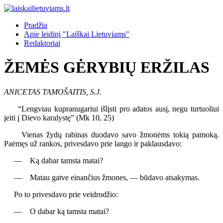
Pradžia
Apie leidinį "Laiškai Lietuviams"
Redaktoriai
ŽEMĖS GĖRYBIŲ ERŽILAS
ANICETAS TAMOŠAITIS, S.J.
“Lengviau kupranugariui išlįsti pro adatos ausį, negu turtuoliui
įeiti į Dievo karalystę” (Mk 10, 25)
Vienas žydų rabinas duodavo savo žmonėms tokią pamoką.
Paėmęs už rankos, privesdavo prie lango ir paklausdavo:
— Ką dabar tamsta matai?
— Matau gatve einančius žmones, — būdavo atsakymas.
Po to privesdavo prie veidrodžio:
— O dabar ką tamsta matai?