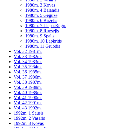
1980m. 3 Kovas
1980m. 4 Balandis
1980m. 5 Gegužė
1980m. 6 Birželis
1980m. 7 Liepa-Rugp.
1980m. 8 Rugsėjis
1980m. 9 Spalis
1980m. 10 Lapkritis
1980m. 11 Gruodis
Vol. 32 1981m.
Vol. 33 1982m.
Vol. 34 1983m.
Vol. 35 1984m.
Vol. 36 1985m.
Vol. 37 1986m.
Vol. 38 1987m.
Vol. 39 1988m.
Vol. 40 1989m.
Vol. 41 1990m.
Vol. 42 1991m.
Vol. 43 1992m.
1992m. 1 Sausis
1992m. 2 Vasaris
1992m. 3 Kovas