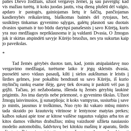
paties Dievo žodžiais, užuot vergavęs žemei, ją sau pavergtų: kad
vis mažiau turėtų, it koks juodas jautis, visą dieną plušėti dėl valgio,
apdaro ir pastogės, gainiojamas lietų ir šalčių, pančiojamas
kasdienybės reikalavimų, blaškomas baimės dėl rytojaus, bet,
susikūręs tinkamas gyvenimo sąlygas, galėtų plasnoti sau duotais
dvasios sparnais ir tuo būdu darytųsi panašesnis į savo Kūrėją, kuris
yra nuo medžiagos nepriklausoma ir ją valdanti Dvasia, O žmogus
juk ir skirtas atspindėti savyje Kūrėjo bruožus, nes yra sukurtas kaip
jo paveikslas.
*
Tad žemės gėrybės duotos tam, kad, jomis atsipalaidavę nuo
vergavimo medžiagai, turėtume laiko ir jėgų skleistis dvasia,
puoselėti savo vidaus pasaulį, kilti į sielos aukštumas ir leistis į
širdies gelmes, jose pokalbiu bendrauti su savo Kūrėju, iš kurio
mylinčių rankų esame išėję, gavę tiek dovanų ir paskirti vėl pas jį
grįžti. Tačiau, jei nežabodama, išlenda tų žemės gėrybių laukinė
prigimtis. Jos ima darytis nebe priemonė, o gyvenimo tikslas. Užuot
žmogų laisvinusios, jį sunarplioja; it koks vampyras, susiurbia į save
jo mintis, jausmus ir troškimus, Nuo ryto iki vakaro mūsų mintvs
tada skraido po krautuvių vitrinose ir lentynose matytas prekes;
kalbos sukasi apie tose ar kitose vaišėse ragautus valgius arba tos ar
kitos damos vilkėtus drabužius; mūsų vaizduotė užlieta nauiausio
modelio automobiliu, šaldvtuvų bei kitokiu mašinų ir aparatu, širdis