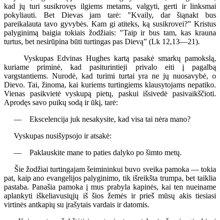
kad jų turi susikrovęs ilgiems metams, valgyti, gerti ir linksmai
pokyliauti. Bet Dievas jam tarė: "Kvaily, dar šiąnakt bus
pareikalauta tavo gyvybės. Kam gi atiteks, ką susikrovei?” Kristus
palyginimą baigia tokiais žodžiais: "Taip ir bus tam, kas krauna
turtus, bet nesirūpina būti turtingas pas Dievą” (Lk 12,13—21).
Vyskupas Edvinas Hughes kartą pasakė smarkų pamokslą,
kuriame priminė, kad pasiturintieji privalo eiti į pagalbą
vargstantiems. Nurodė, kad turimi turtai yra ne jų nuosavybė, o
Dievo. Tai, žinoma, kai kuriems turtingiems klausytojams nepatiko.
Vienas pasikvietė vyskupą pietų, paskui išsivedė pasivaikščioti.
Aprodęs savo puikų sodą ir ūkį, tarė:
— Ekscelencija juk nesakysite, kad visa tai nėra mano?
Vyskupas nusišypsojo ir atsakė:
— Paklauskite mane to paties dalyko po šimto metų.
Šie žodžiai turtingajam šeimininkui buvo sveika pamoka — tokia
pat, kaip ano evangelijos palyginimo, tik išreikšta trumpa, bet taiklia
pastaba. Panašia pamoka į mus prabyla kapinės, kai ten nueiname
aplankyti iškeliavusiųjų iš šios žemės ir prieš mūsų akis tiesiasi
virtinės antkapių su įrašytais vardais ir datomis.