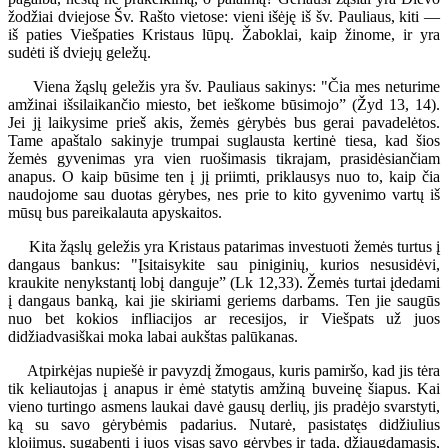
žodžiai dviejose Šv. Rašto vietose: vieni išėję iš šv. Pauliaus, kiti —
iš paties Viešpaties Kristaus lūpų. Žaboklai, kaip žinome, ir yra
sudėti iš dviejų geležų.
Viena žąslų geležis yra šv. Pauliaus sakinys: "Čia mes neturime
amžinai išsilaikančio miesto, bet ieškome būsimojo” (Žyd 13, 14).
Jei jį laikysime prieš akis, žemės gėrybės bus gerai pavadelėtos.
Tame apaštalo sakinyje trumpai suglausta kertinė tiesa, kad šios
žemės gyvenimas yra vien ruošimasis tikrajam, prasidėsiančiam
anapus. O kaip būsime ten į jį priimti, priklausys nuo to, kaip čia
naudojome sau duotas gėrybes, nes prie to kito gyvenimo vartų iš
mūsų bus pareikalauta apyskaitos.
Kita žąslų geležis yra Kristaus patarimas investuoti žemės turtus į
dangaus bankus: "Įsitaisykite sau piniginių, kurios nesusidėvi,
kraukite nenykstantį lobį danguje” (Lk 12,33). Žemės turtai įdedami
į dangaus banką, kai jie skiriami geriems darbams. Ten jie saugūs
nuo bet kokios infliacijos ar recesijos, ir Viešpats už juos
didžiadvasiškai moka labai aukštas palūkanas.
Atpirkėjas nupiešė ir pavyzdį žmogaus, kuris pamiršo, kad jis tėra
tik keliautojas į anapus ir ėmė statytis amžiną buveinę šiapus. Kai
vieno turtingo asmens laukai davė gausų derlių, jis pradėjo svarstyti,
ką su savo gėrybėmis padarius. Nutarė, pasistatęs didžiulius
klojimus, sugabenti į juos visas savo gėrybes ir tada, džiaugdamasis,