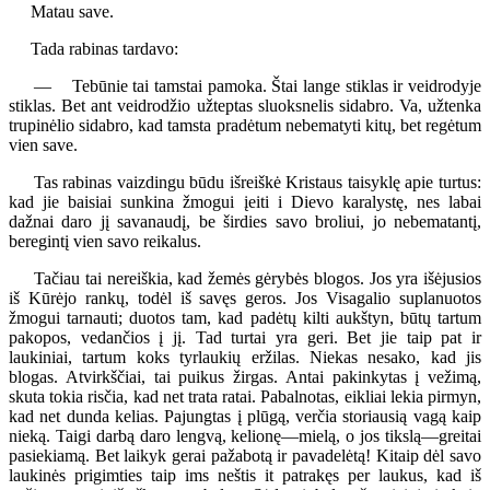
Matau save.
Tada rabinas tardavo:
— Tebūnie tai tamstai pamoka. Štai lange stiklas ir veidrodyje
stiklas. Bet ant veidrodžio užteptas sluoksnelis sidabro. Va, užtenka
trupinėlio sidabro, kad tamsta pradėtum nebematyti kitų, bet regėtum
vien save.
Tas rabinas vaizdingu būdu išreiškė Kristaus taisyklę apie turtus:
kad jie baisiai sunkina žmogui įeiti i Dievo karalystę, nes labai
dažnai daro jį savanaudį, be širdies savo broliui, jo nebematantį,
beregintį vien savo reikalus.
Tačiau tai nereiškia, kad žemės gėrybės blogos. Jos yra išėjusios
iš Kūrėjo rankų, todėl iš savęs geros. Jos Visagalio suplanuotos
žmogui tarnauti; duotos tam, kad padėtų kilti aukštyn, būtų tartum
pakopos, vedančios į jį. Tad turtai yra geri. Bet jie taip pat ir
laukiniai, tartum koks tyrlaukių eržilas. Niekas nesako, kad jis
blogas. Atvirkščiai, tai puikus žirgas. Antai pakinkytas į vežimą,
skuta tokia risčia, kad net trata ratai. Pabalnotas, eikliai lekia pirmyn,
kad net dunda kelias. Pajungtas į plūgą, verčia storiausią vagą kaip
nieką. Taigi darbą daro lengvą, kelionę—mielą, o jos tikslą—greitai
pasiekiamą. Bet laikyk gerai pažabotą ir pavadelėtą! Kitaip dėl savo
laukinės prigimties taip ims neštis it patrakęs per laukus, kad iš