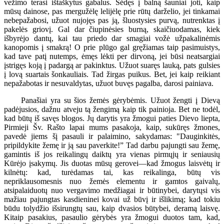
vežimo terasi ištaškytus gabalus. Sėdęs į balną šauniai joti, kaip
mūsų dainose, pas mergužėlę lelijėlę prie rūtų darželio, jei tinkamai
nebepažabosi, užuot nujojęs pas ją, šluostysies purvą, nutrenktas į
pakelės griovį. Gal dar čiupinėsies burną, skaičiuodamas, kiek
išbyrėjo dantų, kai tau priedo dar smagiai vožė užpakalinėmis
kanopomis į smakrą! O prie plūgo gal gręžiamas taip pasimuistys,
kad tave patį nutemps, ėmęs lėkti per dirvoną, jei būsi neatsargiai
įstrigęs koją į padargą ar pakinktus. Užuot suaręs lauką, pats gulsies
į lovą suartais šonkauliais. Tad žirgas puikus. Bet, jei kaip reikiant
nepažabotas ir nesuvaldytas, užuot buvęs pagalba, darosi painiava.
Panašiai yra su šios žemės gėrybėmis. Užuot žengti į Dievą
padėjusios, dažnu atveju tą žengimą kaip tik painioja. Bet ne todėl,
kad būtų iš savęs blogos. Jų darytis yra žmogui paties Dievo liepta,
Pirmieji Šv. Rašto lapai mums pasakoja, kaip, sukūręs žmones,
pavedė jiems šį pasauli ir palaimino, sakydamas: "Dauginkitės,
pripildykite žemę ir ją sau paverkite!” Tad darbu pajungti sau žemę,
gamintis iš jos reikalingų daiktų yra vienas pirmųjų ir seniausių
Kūrėjo įsakymų. Jis duotas mūsų gerovei—kad žmogus laisvėtų ir
kilnėtų: kad, turėdamas tai, kas reikalinga, būtų vis
nepriklausomesnis nuo žemės elementu ir gamtos gaivalų,
atsipalaiduotų nuo vergavimo medžiagai ir būtinybei, darytųsi vis
mažiau pajungtas kasdieninei kovai už būvį ir išlikimą; kad tokiu
būdu tolydžio išsirungtų sau, kaip dvasios būtybei, deramą laisvę.
Kitaip pasakius, pasaulio gėrybės yra žmogui duotos tam, kad,