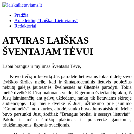
Pradžia
Apie leidinį "Laiškai Lietuviams"
Redaktoriai
ATVIRAS LAIŠKAS
ŠVENTAJAM TĖVUI
Labai brangus ir mylimas Šventasis Tėve,
Kovo trečią ir ketvirtą Jūs parodėte lietuviams tokią didelę savo
tėviškos širdies meilę, kad ir šimtaprocentinis lietuvis popiežius
nebūtų galėjęs jautresnės, švelnesnės ar šiltesnės parodyti. Tokia
meilė dvelkė iš Jūsų malonaus veido, iš gerumu šviečiančių akių, iš
Jūsų laiminančių ant galvų uždedamų rankų tik lietuviams skirtoje
audiencijoje. Toji meilė dvelkė iš Jūsų užtrukimo prie jaunimo
"Grandinėlės”, nuo kurios, atrodė, sunku buvo Jums atsiskirti. Meile
buvo persunkti Jūsų žodžiai: "Brangūs broliai ir seserys lietuviai”.
Pakilo ir mūsų širdžių plakimas ir prasiveržė gausiomis,
triukšmingomis, ilgomis ovacijomis.