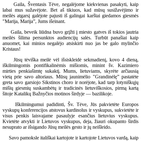
Gaila, Šventasis Tėve, negalėjome kiekvienas pasakyti, kaip
labai mus sužavėjote. Bet aš tikiuos, kad mūsų susižavėjimo ir
meilės atgarsį galėjote pajusti iš galingai karštai giedamos giesmės
"Marija, Marija”, Jums išeinant.
Gaila, beveik liūdna buvo grįžti į miesto gatves iš tokios jautria
meilės šilima persunktos audiencijų salės. Turbūt panašiai kaip
anuomet, kai minios negalėjo atsiskirti nuo jas be galo mylinčio
Kristaus!
Jūsų tėviška meilė vėl išsiskleidė sekmadienį, kovo 4 dieną,
iškilmingomis pontifikalinėmis mišiomis, minint šv. Kazimiero
mirties penkiašimtę sukaktį. Mums, lietuviams, skyrėte arčiausią
vietą prie savo altoriaus. Mūsų jaunimėlio "Grandinėlę” pastatėte
greta savo garsiojo Sikstinos choro ir norėjote, kad tarp lotyniškųjų
mišių giesmių suskambėtų ir tradicinės lietuviškosios, pirmą kartą
šitoje Katalikų Bažnyčios motinos širdyje — bazilikoje.
Iškilmingumui padidinti, Šv. Tėve, Jūs pakvietėte Europos
vyskupų konferencijos atstovus kardinolus ir vyskupus, sukvietėte ir
visus penkis laisvajame pasaulyje esančius lietuvius vyskupus.
Kvietėte atvykti ir Lietuvos vyskupus, deja, žiauri okupanto širdis
nesuprato ar išsigando Jūsų meilės gesto ir jų neišleido.
Savo pamoksle itališkai kartojote ir kartojote Lietuvos vardą, kaip