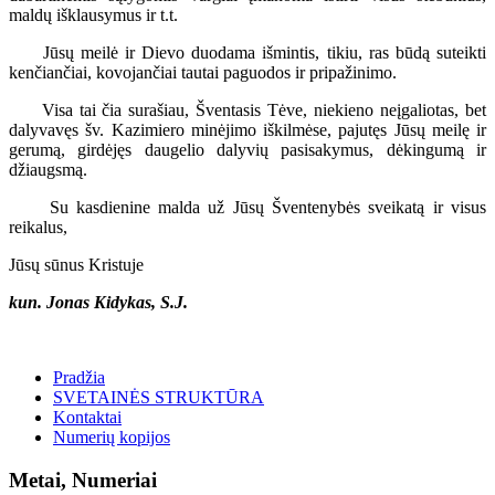
maldų išklausymus ir t.t.
Jūsų meilė ir Dievo duodama išmintis, tikiu, ras būdą suteikti
kenčiančiai, kovojančiai tautai paguodos ir pripažinimo.
Visa tai čia surašiau, Šventasis Tėve, niekieno neįgaliotas, bet
dalyvavęs šv. Kazimiero minėjimo iškilmėse, pajutęs Jūsų meilę ir
gerumą, girdėjęs daugelio dalyvių pasisakymus, dėkingumą ir
džiaugsmą.
Su kasdienine malda už Jūsų Šventenybės sveikatą ir visus
reikalus,
Jūsų sūnus Kristuje
kun. Jonas Kidykas, S.J.
Pradžia
SVETAINĖS STRUKTŪRA
Kontaktai
Numerių kopijos
Metai, Numeriai