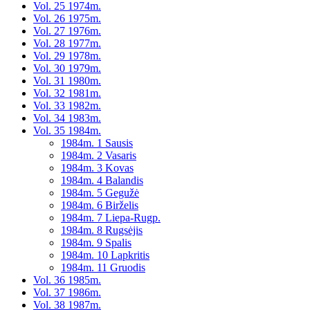
Vol. 25 1974m.
Vol. 26 1975m.
Vol. 27 1976m.
Vol. 28 1977m.
Vol. 29 1978m.
Vol. 30 1979m.
Vol. 31 1980m.
Vol. 32 1981m.
Vol. 33 1982m.
Vol. 34 1983m.
Vol. 35 1984m.
1984m. 1 Sausis
1984m. 2 Vasaris
1984m. 3 Kovas
1984m. 4 Balandis
1984m. 5 Gegužė
1984m. 6 Birželis
1984m. 7 Liepa-Rugp.
1984m. 8 Rugsėjis
1984m. 9 Spalis
1984m. 10 Lapkritis
1984m. 11 Gruodis
Vol. 36 1985m.
Vol. 37 1986m.
Vol. 38 1987m.