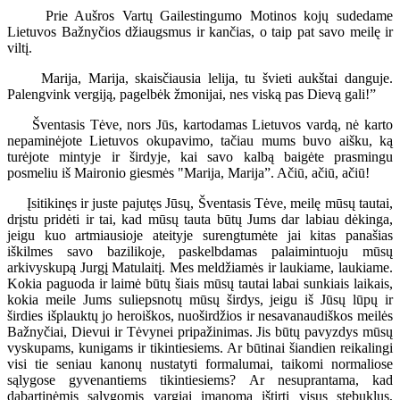
Prie Aušros Vartų Gailestingumo Motinos kojų sudedame
Lietuvos Bažnyčios džiaugsmus ir kančias, o taip pat savo meilę ir
viltį.
Marija, Marija, skaisčiausia lelija, tu švieti aukštai danguje.
Palengvink vergiją, pagelbėk žmonijai, nes viską pas Dievą gali!”
Šventasis Tėve, nors Jūs, kartodamas Lietuvos vardą, nė karto
nepaminėjote Lietuvos okupavimo, tačiau mums buvo aišku, ką
turėjote mintyje ir širdyje, kai savo kalbą baigėte prasmingu
posmeliu iš Maironio giesmės "Marija, Marija”. Ačiū, ačiū, ačiū!
Įsitikinęs ir juste pajutęs Jūsų, Šventasis Tėve, meilę mūsų tautai,
drįstu pridėti ir tai, kad mūsų tauta būtų Jums dar labiau dėkinga,
jeigu kuo artmiausioje ateityje surengtumėte jai kitas panašias
iškilmes savo bazilikoje, paskelbdamas palaimintuoju mūsų
arkivyskupą Jurgį Matulaitį. Mes meldžiamės ir laukiame, laukiame.
Kokia paguoda ir laimė būtų šiais mūsų tautai labai sunkiais laikais,
kokia meile Jums suliepsnotų mūsų širdys, jeigu iš Jūsų lūpų ir
širdies išplauktų jo heroiškos, nuoširdžios ir nesavanaudiškos meilės
Bažnyčiai, Dievui ir Tėvynei pripažinimas. Jis būtų pavyzdys mūsų
vyskupams, kunigams ir tikintiesiems. Ar būtinai šiandien reikalingi
visi tie seniau kanonų nustatyti formalumai, taikomi normaliose
sąlygose gyvenantiems tikintiesiems? Ar nesuprantama, kad
dabartinėmis sąlygomis vargiai įmanoma ištirti visus stebuklus,