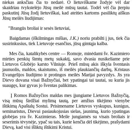
niekas anksčiau čia to nedarė. O lietuviškame žodyje vėl dar
skaidriau tvykstelėjo Jūsų meilė mūsų tautai. Todėl vėl čia įterpiu
paskutinį Jūsų žodį lietuviškai, kad ateities kartoms pasiliktų aiškus
Jūsų meilės liudijimas:
"Brangūs broliai ir sesės lietuviai,
Baigdamas (iškilmingas mišias,
J.K.)
noriu prabilti į jus, tiek čia
susirinkusius, tiek Lietuvoje esančius, jūsų gimtąja kalba.
Mes čia, katalikybės centre — Romoje, minėdami šv. Kazimiero
mirties penkių šimtų metų sukaktį, savo dvasia nusikeliame prie
Lietuvos Globėjo karsto Vilniuje. Prieš mūsų akis iškyla šventasis
jaunuolis, maldos, skaistumo, iš meilės plaukiančių darbų, Kristaus
Evangelijos liudijimo ir protingos meilės Marijai pavyzdys. Jis yra
Dievo dovana visai Bažnyčiai, bet ypatingai tai tautai, su kuria jis
suaugęs, kur gyvas jo šventas palikimas.
Į Romos Bažnyčios maldas mes įjungiame Lietuvos Bažnyčią,
visą mūsų širdžiai mylimą tautą, per amžius tikėjimo vienybe
ištikimą Apaštalų Sostui. Prisimename Lietuvos vyskupus, kunigus,
seminaristus, Dievui pasiaukojusias sielas, jaunimą, kurio ypatingas
globėjas yra šv. Kazimieras. Meile jungiamės su visais broliais ir
seserimis tėvynėje, ypač su tais, kurie kenčia dėl tikėjimo, prašydami
Dievą, kad visi išliktų ištikimi Kristui.