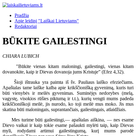
Pradžia
Apie leidinį "Laiškai Lietuviams"
Redaktoriai
BŪKITE GAILESTINGI
CHIARA LUBICH
"Būkite vienas kitam maloningi, gailestingi, vienas kitam
dovanokite, kaip ir Dievas dovanoja jums Kristuje” (Efez 4,32).
Šioji ištrauka yra paimta iš šv. Pauliaus laiško efeziečiams.
Apaštalas tame laiške kalba apie krikščionišką gyvenimą, kuris turi
būti vienybės ir meilės gyvenimas. Suminėjęs nedorybes (melą,
vagystę, visokios rūšies piktumą ir t.t.), kurių vengti mums padeda
krikščioniškoji meilė, jis nurodo, ko toji meilė mus moko. Jis mus
skatina būti maloningais, suprantančiais, gailestingais, atlaidžiais.
Mes turime būti gailestingi,— apaštalas aiškina, — nes esame
Dievo vaikai ir kaip tokie esame pašaukti mylėti taip, kaip Dievas
myli, rodydami artimui gailestingumą, kurį mums parodė