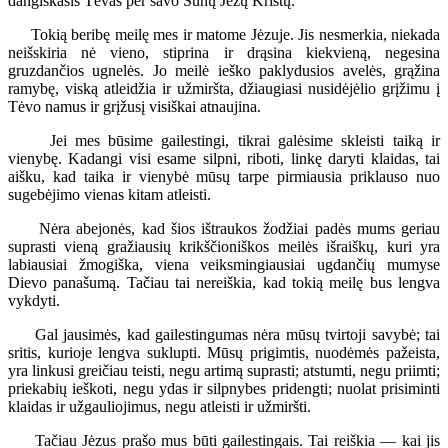
dangiškasis Tėvas per savo Sūnų Jėzų Kristų.
Tokią beribę meilę mes ir matome Jėzuje. Jis nesmerkia, niekada
neišskiria nė vieno, stiprina ir drąsina kiekvieną, negesina
gruzdančios ugnelės. Jo meilė ieško paklydusios avelės, grąžina
ramybę, viską atleidžia ir užmiršta, džiaugiasi nusidėjėlio grįžimu į
Tėvo namus ir grįžusį visiškai atnaujina.
Jei mes būsime gailestingi, tikrai galėsime skleisti taiką ir
vienybę. Kadangi visi esame silpni, riboti, linkę daryti klaidas, tai
aišku, kad taika ir vienybė mūsų tarpe pirmiausia priklauso nuo
sugebėjimo vienas kitam atleisti.
Nėra abejonės, kad šios ištraukos žodžiai padės mums geriau
suprasti vieną gražiausių krikščioniškos meilės išraiškų, kuri yra
labiausiai žmogiška, viena veiksmingiausiai ugdančių mumyse
Dievo panašumą. Tačiau tai nereiškia, kad tokią meilę bus lengva
vykdyti.
Gal jausimės, kad gailestingumas nėra mūsų tvirtoji savybė; tai
sritis, kurioje lengva suklupti. Mūsų prigimtis, nuodėmės pažeista,
yra linkusi greičiau teisti, negu artimą suprasti; atstumti, negu priimti;
priekabių ieškoti, negu ydas ir silpnybes pridengti; nuolat prisiminti
klaidas ir užgauliojimus, negu atleisti ir užmiršti.
Tačiau Jėzus prašo mus būti gailestingais. Tai reiškia — kai jis