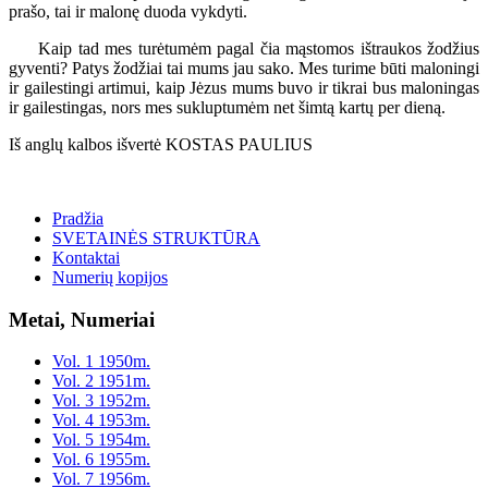
prašo, tai ir malonę duoda vykdyti.
Kaip tad mes turėtumėm pagal čia mąstomos ištraukos žodžius
gyventi? Patys žodžiai tai mums jau sako. Mes turime būti maloningi
ir gailestingi artimui, kaip Jėzus mums buvo ir tikrai bus maloningas
ir gailestingas, nors mes sukluptumėm net šimtą kartų per dieną.
Iš anglų kalbos išvertė KOSTAS PAULIUS
Pradžia
SVETAINĖS STRUKTŪRA
Kontaktai
Numerių kopijos
Metai, Numeriai
Vol. 1 1950m.
Vol. 2 1951m.
Vol. 3 1952m.
Vol. 4 1953m.
Vol. 5 1954m.
Vol. 6 1955m.
Vol. 7 1956m.