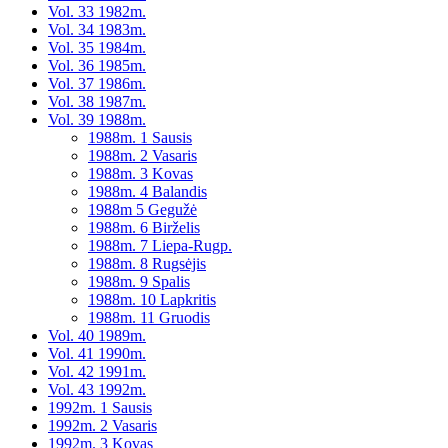
Vol. 33 1982m.
Vol. 34 1983m.
Vol. 35 1984m.
Vol. 36 1985m.
Vol. 37 1986m.
Vol. 38 1987m.
Vol. 39 1988m.
1988m. 1 Sausis
1988m. 2 Vasaris
1988m. 3 Kovas
1988m. 4 Balandis
1988m 5 Gegužė
1988m. 6 Birželis
1988m. 7 Liepa-Rugp.
1988m. 8 Rugsėjis
1988m. 9 Spalis
1988m. 10 Lapkritis
1988m. 11 Gruodis
Vol. 40 1989m.
Vol. 41 1990m.
Vol. 42 1991m.
Vol. 43 1992m.
1992m. 1 Sausis
1992m. 2 Vasaris
1992m. 3 Kovas