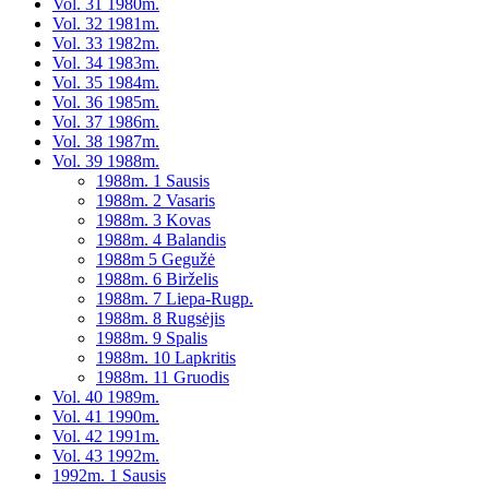
Vol. 31 1980m.
Vol. 32 1981m.
Vol. 33 1982m.
Vol. 34 1983m.
Vol. 35 1984m.
Vol. 36 1985m.
Vol. 37 1986m.
Vol. 38 1987m.
Vol. 39 1988m.
1988m. 1 Sausis
1988m. 2 Vasaris
1988m. 3 Kovas
1988m. 4 Balandis
1988m 5 Gegužė
1988m. 6 Birželis
1988m. 7 Liepa-Rugp.
1988m. 8 Rugsėjis
1988m. 9 Spalis
1988m. 10 Lapkritis
1988m. 11 Gruodis
Vol. 40 1989m.
Vol. 41 1990m.
Vol. 42 1991m.
Vol. 43 1992m.
1992m. 1 Sausis