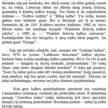
literatūra taip pat menkoka, bet, tikrai norint, vis dėlto galima surasti
tai, ko reikia. Lietuvoje dabar yra išleista daug įvairių žodynų,
gramatikų ir kitokių kalbos knygų. Ten išeina ir du neperiodiniai
leidiniai — "Kalbos kultūra” ir "Mūsų kalba”. Yra kelių, kuriais
galima tuos leidinius gauti. Bet ir išeivijoje jau šį tą turime.
Paminėsiu tik du JAV Kultūros tarybos leidinius: 1982 m. buvo
išleista maža, bet naudinga knygelė "Dabartinė lietuvių kalbos
rašyba”, o 1985 m. — "Praktinė lietuvių kalbos vartosena”.
Pastudijuokite šias dvi knygeles, ir jūsų kalba tikrai pagerės. Jas
galima gauti "Drauge”.
Taip pat nereikia užmiršti, kad, sustojus eiti "Gimtajai kalbai”,
buvo 1970 m. įvestas "Laiškuose lietuviams” kalbos skyrius,
kuriame būna įvairių naudingų kalbos patarimų. Bet ir čia vėl ta pati
nelaimė — daugelis tų skyrių neskaito, pasiteisindami: "Aš viską
žinau, man nieko daugiau išmokti nereikia!” O kitas gal pasakys:
"Kam čia dabar galvą sukti dėl visokių smulkmenų? Kaip pasakysi,
kaip parašysi, taip bus gerai; svarbu, kad kiti suprastų”. Žinoma, tai
labai neišmintingas, nevertas net jokio dėmesio pasiteisinimas.
Kita gera kalbos pasitobulinimo priemonė yra vasariniai
Lituanistikos seminarai, ruošiami jau penkiolikti metai. Iš dabartinių
jaunųjų "Amerikos balso” radijo darbuotojų keli buvo specialiai
atsiųsti į šį seminarą pasitobulinti. Rezultatai puikūs— dabar jų kalba
beveik tobula.