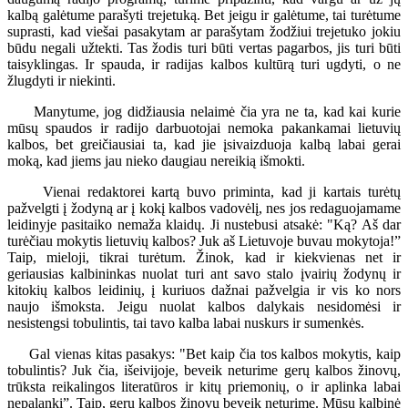
kalbą galėtume parašyti trejetuką. Bet jeigu ir galėtume, tai turėtume
suprasti, kad viešai pasakytam ar parašytam žodžiui trejetuko jokiu
būdu negali užtekti. Tas žodis turi būti vertas pagarbos, jis turi būti
taisyklingas. Ir spauda, ir radijas kalbos kultūrą turi ugdyti, o ne
žlugdyti ir niekinti.
Manytume, jog didžiausia nelaimė čia yra ne ta, kad kai kurie
mūsų spaudos ir radijo darbuotojai nemoka pakankamai lietuvių
kalbos, bet greičiausiai ta, kad jie įsivaizduoja kalbą labai gerai
moką, kad jiems jau nieko daugiau nereikią išmokti.
Vienai redaktorei kartą buvo priminta, kad ji kartais turėtų
pažvelgti į žodyną ar į kokį kalbos vadovėlį, nes jos redaguojamame
leidinyje pasitaiko nemaža klaidų. Ji nustebusi atsakė: "Ką? Aš dar
turėčiau mokytis lietuvių kalbos? Juk aš Lietuvoje buvau mokytoja!”
Taip, mieloji, tikrai turėtum. Žinok, kad ir kiekvienas net ir
geriausias kalbininkas nuolat turi ant savo stalo įvairių žodynų ir
kitokių kalbos leidinių, į kuriuos dažnai pažvelgia ir vis ko nors
naujo išmoksta. Jeigu nuolat kalbos dalykais nesidomėsi ir
nesistengsi tobulintis, tai tavo kalba labai nuskurs ir sumenkės.
Gal vienas kitas pasakys: "Bet kaip čia tos kalbos mokytis, kaip
tobulintis? Juk čia, išeivijoje, beveik neturime gerų kalbos žinovų,
trūksta reikalingos literatūros ir kitų priemonių, o ir aplinka labai
nepalanki”. Taip, gerų kalbos žinovų beveik neturime. Mūsų kalbinė