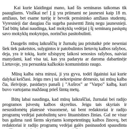
Kai kurie klaidingai mano, kad šis seminaras taikomas tik
paaugliams. Visiškai ne! Į jį yra priimami ne jaunesni kaip 18 m.
amžiaus, bet esame turėję ir beveik pensininko amžiaus studentų.
Vyresnieji dar daugiau čia sugeba pasisemti žinių negu jaunesnieji.
Tad būtų labai naudinga, kad mokyklų vedėjai į šį seminarą pasiųstų
savo mokyklų mokytojus, norinčius pasitobulinti.
Daugelis mūsų laikraščių ir žurnalų jau prisitaikė prie neseniai
šiek tiek pakeistos, sulygintos ir patobulintos lietuvių kalbos rašybos,
deja, yra ir tokių, kurie užsispyrę laikosi senosios rašybos, naiviai
manydami, kad visa tai, kas yra padaryta ar daroma dabartinėje
Lietuvoje, yra persunkta kažkokio komunistinio raugo.
Mūsų kalba nėra mirusi, ji yra gyva, todėl ilgainiui kai kurie
dalykai keičiasi. Jeigu mes į tai nekreipsime dėmesio, tai mūsų kalba
čia, išeivijoje, pasidarys panaši į "Aušros” ar "Varpo” kalbą, kuri
buvo vartojama maždaug prieš šimtą metų.
Būtų labai naudinga, kad mūsų laikraščiai, žurnalai bei radijo
programos įsivestų kalbos skyrelius. Jeigu tais skyriais ir
nesusidomėtų platesnė visuomenė, tai bent redaktoriai ir radijo
programų vedėjai patobulintų savo lituanistines žinias. Gal ne visur
bus galima rasti šiems skyriams kompetentingų kalbos žinovų, bet
redaktoriai ir radijo programų vedėjai galės pasinaudoti spausdinta