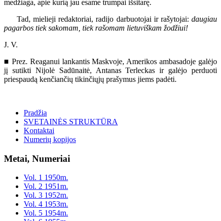
medžiaga, apie kurią jau esame trumpai išsitarę.
Tad, mielieji redaktoriai, radijo darbuotojai ir rašytojai:
daugiau
pagarbos tiek sakomam, tiek rašomam lietuviškam žodžiui!
J. V.
■ Prez. Reaganui lankantis Maskvoje, Amerikos ambasadoje galėjo
jį sutikti Nijolė Sadūnaitė, Antanas Terleckas ir galėjo perduoti
priespaudą kenčiančių tikinčiųjų prašymus jiems padėti.
Pradžia
SVETAINĖS STRUKTŪRA
Kontaktai
Numerių kopijos
Metai, Numeriai
Vol. 1 1950m.
Vol. 2 1951m.
Vol. 3 1952m.
Vol. 4 1953m.
Vol. 5 1954m.