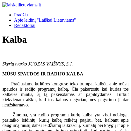
Pradžia
Apie leidinį "Laiškai Lietuviams"
Redaktoriai
Kalba
Skyrių tvarko JUOZAS VAIŠNYS, S.J.
MŪSŲ SPAUDOS IR RADIJO KALBA
Praėjusiame kultūros kongrese teko trumpai kalbėti apie mūsų
spaudos ir radijo programų kalbą. Čia pakartosiu kai kurias tos
kalbelės mintis, šį tą pakeisdamas ar papildydamas. Turbūt
kiekvienam aišku, kad tos kalbos negyriau, nes pagyrimo ji dar
neužsitarnavo.
Žinoma, yra radijo programų kurių kalba yra visai nebloga,
pasitaiko leidinių, kurių kalbą reikėtų pagirti, bet, kalbant apie
daugumą mūsų dabar leidžiamų laikraščių, žurnalų bei knygų ir apie
daugumą radijo programų, turime pripažinti, kad vargu ar už jų