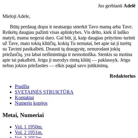
Jus gerbianti
Adelė
Mieloji Adele,
Būtų perdaug drąsu ir neatsargu smerkti Tavo mamą arba Tave.
Reikėtų daugiau pažinti visas aplinkybes. Vis dėlto, kiek iš laiško
matyti, mama negerai daro. Gal būt, ji, kaip daugiau prityrimo turinti
už Tave, mato tokių kliūčių, kokių Tu nematai, bet apie tai ji turėtų
su Tavimi pasikalbėti. Drausti tą draugystę, nenurodant jokių
priežasčių, yra labai neišmintinga ir nemotiniška. Stenkis su motina
apie tai pakalbėti. Jeigu ji nurodys rimtą kliūtį — paklausyk. Jeigu
nebus jokios priežasties — elkis pagal savo įsitikinimą.
Redaktorius
Pradžia
SVETAINĖS STRUKTŪRA
Kontaktai
Numerių kopijos
Metai, Numeriai
Vol. 1 1950m.
Vol. 2 1951m.
Vol. 3 1952m.