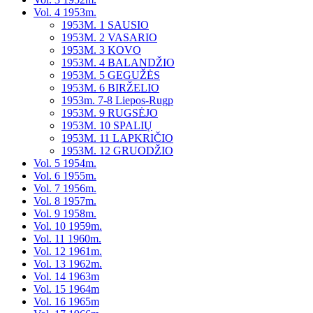
Vol. 4 1953m.
1953M. 1 SAUSIO
1953M. 2 VASARIO
1953M. 3 KOVO
1953M. 4 BALANDŽIO
1953M. 5 GEGUŽĖS
1953M. 6 BIRŽELIO
1953m. 7-8 Liepos-Rugp
1953M. 9 RUGSĖJO
1953M. 10 SPALIŲ
1953M. 11 LAPKRIČIO
1953M. 12 GRUODŽIO
Vol. 5 1954m.
Vol. 6 1955m.
Vol. 7 1956m.
Vol. 8 1957m.
Vol. 9 1958m.
Vol. 10 1959m.
Vol. 11 1960m.
Vol. 12 1961m.
Vol. 13 1962m.
Vol. 14 1963m
Vol. 15 1964m
Vol. 16 1965m