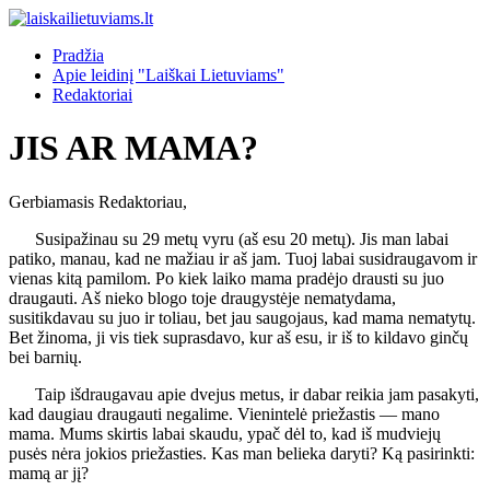
Pradžia
Apie leidinį "Laiškai Lietuviams"
Redaktoriai
JIS AR MAMA?
Gerbiamasis Redaktoriau,
Susipažinau su 29 metų vyru (aš esu 20 metų). Jis man labai
patiko, manau, kad ne mažiau ir aš jam. Tuoj labai susidraugavom ir
vienas kitą pamilom. Po kiek laiko mama pradėjo drausti su juo
draugauti. Aš nieko blogo toje draugystėje nematydama,
susitikdavau su juo ir toliau, bet jau saugojaus, kad mama nematytų.
Bet žinoma, ji vis tiek suprasdavo, kur aš esu, ir iš to kildavo ginčų
bei barnių.
Taip išdraugavau apie dvejus metus, ir dabar reikia jam pasakyti,
kad daugiau draugauti negalime. Vienintelė priežastis — mano
mama. Mums skirtis labai skaudu, ypač dėl to, kad iš mudviejų
pusės nėra jokios priežasties. Kas man belieka daryti? Ką pasirinkti:
mamą ar jį?