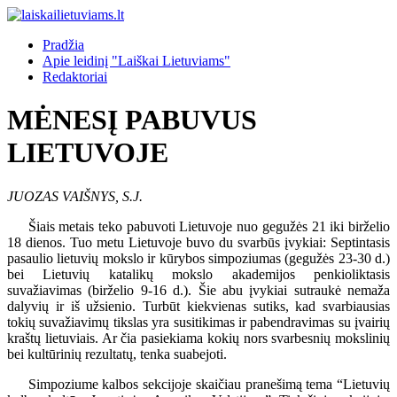
Pradžia
Apie leidinį "Laiškai Lietuviams"
Redaktoriai
MĖNESĮ PABUVUS
LIETUVOJE
JUOZAS VAIŠNYS, S.J.
Šiais metais teko pabuvoti Lietuvoje nuo gegužės 21 iki birželio
18 dienos. Tuo metu Lietuvoje buvo du svarbūs įvykiai: Septintasis
pasaulio lietuvių mokslo ir kūrybos simpoziumas (gegužės 23-30 d.)
bei Lietuvių katalikų mokslo akademijos penkioliktasis
suvažiavimas (birželio 9-16 d.). Šie abu įvykiai sutraukė nemaža
dalyvių ir iš užsienio. Turbūt kiekvienas sutiks, kad svarbiausias
tokių suvažiavimų tikslas yra susitikimas ir pabendravimas su įvairių
kraštų lietuviais. Ar čia pasiekiama kokių nors svarbesnių mokslinių
bei kultūrinių rezultatų, tenka suabejoti.
Simpoziume kalbos sekcijoje skaičiau pranešimą tema “Lietuvių