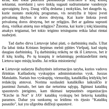
sektantai, norėdami į savo tinklą sugauti sudrumstame vandenyje
apsvaigintų žuvų. Daug vilčių dedama į mokyklas, bet daugelis tų,
kurie nustato mokyklų programas, vis nesiryžta ir bijosi įvesti
privalomą tikybos ir doros dėstymą. Kai kurie linksta įvesti
privalomą doros dėstymą, bet ne religijos. Bet ar galima suprasti
dorą, visiškai atsietą nuo religijos? Žinoma, kai kurie į tokį klausimą
atsakys teigiamai, bet tokio teigimo teisingumu reikia labai rimtai
suabejoti.
Tad darbo dirva Lietuvoje labai plati, o darbininkų maža. Užtat
čia labai tinka Kristaus liepimas melsti pjūties Viešpatį, kad siųstų
daugiau darbininkų. Tų darbininkų reikėtų ne tik iš Lietuvos, bet ir
iš kitų kraštų. Po tų kraupių ir nelaimingų penkiasdešimt metų
Lietuva tapo misijų kraštu. Jai reikia misionierių!
♦ Lietuvoje sudaryta Bažnytinės informacijos taryba, kurios vadovu
išrinktas Kaišiadorių vyskupijos administratorius vysk. Juozas
Matulaitis. Nariais bus vyskupijų, vienuolijų, katalikiškų leidyklų bei
redakcijų atstovai. Norima susilaukti katalikiško laikraščio ir
jaunimui žurnalo, bet tam dar neturima sąlygų. Ilgimasi katalikų
spaustuvės įsteigimo, kam tikimasi tarptautinės organizacijos
“Kirche in Not” ir JAV katalikų vyskupų bei lietuvių katalikų
paramos. Dabar yra sunkumų su leidimu vis ėjusio “Katalikų
pasaulio”, kai yra užgrobta didžioji spaustuvė.