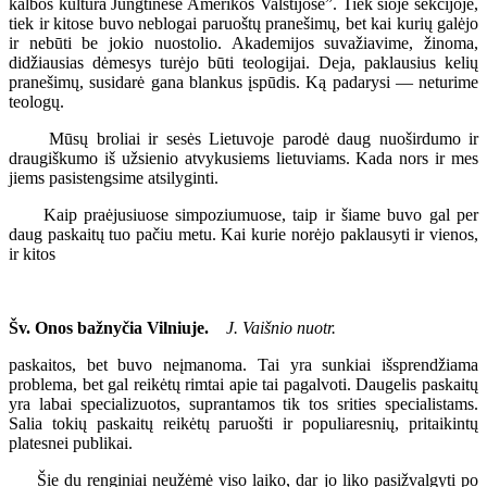
kalbos kultūra Jungtinėse Amerikos Valstijose”. Tiek šioje sekcijoje,
tiek ir kitose buvo neblogai paruoštų pranešimų, bet kai kurių galėjo
ir nebūti be jokio nuostolio. Akademijos suvažiavime, žinoma,
didžiausias dėmesys turėjo būti teologijai. Deja, paklausius kelių
pranešimų, susidarė gana blankus įspūdis. Ką padarysi — neturime
teologų.
Mūsų broliai ir sesės Lietuvoje parodė daug nuoširdumo ir
draugiškumo iš užsienio atvykusiems lietuviams. Kada nors ir mes
jiems pasistengsime atsilyginti.
Kaip praėjusiuose simpoziumuose, taip ir šiame buvo gal per
daug paskaitų tuo pačiu metu. Kai kurie norėjo paklausyti ir vienos,
ir kitos
Šv. Onos bažnyčia Vilniuje.
J. Vaišnio nuotr.
paskaitos, bet buvo neįmanoma. Tai yra sunkiai išsprendžiama
problema, bet gal reikėtų rimtai apie tai pagalvoti. Daugelis paskaitų
yra labai specializuotos, suprantamos tik tos srities specialistams.
Salia tokių paskaitų reikėtų paruošti ir populiaresnių, pritaikintų
platesnei publikai.
Šie du renginiai neužėmė viso laiko, dar jo liko pasižvalgyti po