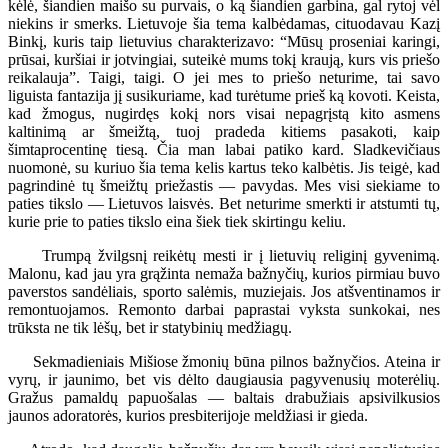
kėlė, šiandien maišo su purvais, o ką šiandien garbina, gal rytoj vėl
niekins ir smerks. Lietuvoje šia tema kalbėdamas, cituodavau Kazį
Binkį, kuris taip lietuvius charakterizavo: “Mūsų proseniai karingi,
prūsai, kuršiai ir jotvingiai, suteikė mums tokį kraują, kurs vis priešo
reikalauja”. Taigi, taigi. O jei mes to priešo neturime, tai savo
liguista fantazija jį susikuriame, kad turėtume prieš ką kovoti. Keista,
kad žmogus, nugirdęs kokį nors visai nepagrįstą kito asmens
kaltinimą ar šmeižtą, tuoj pradeda kitiems pasakoti, kaip
šimtaprocentinę tiesą. Čia man labai patiko kard. Sladkevičiaus
nuomonė, su kuriuo šia tema kelis kartus teko kalbėtis. Jis teigė, kad
pagrindinė tų šmeižtų priežastis — pavydas. Mes visi siekiame to
paties tikslo — Lietuvos laisvės. Bet neturime smerkti ir atstumti tų,
kurie prie to paties tikslo eina šiek tiek skirtingu keliu.
Trumpą žvilgsnį reikėtų mesti ir į lietuvių religinį gyvenimą.
Malonu, kad jau yra grąžinta nemaža bažnyčių, kurios pirmiau buvo
paverstos sandėliais, sporto salėmis, muziejais. Jos atšventinamos ir
remontuojamos. Remonto darbai paprastai vyksta sunkokai, nes
trūksta ne tik lėšų, bet ir statybinių medžiagų.
Sekmadieniais Mišiose žmonių būna pilnos bažnyčios. Ateina ir
vyrų, ir jaunimo, bet vis dėlto daugiausia pagyvenusių moterėlių.
Gražus pamaldų papuošalas — baltais drabužiais apsivilkusios
jaunos adoratorės, kurios presbiterijoje meldžiasi ir gieda.