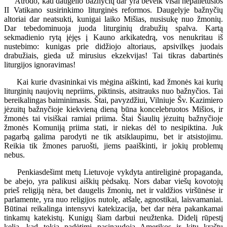
Atrodo, kad daugelio bažnyčių dar yra beveik visai nepalietusios
II Vatikano susirinkimo liturginės reformos. Daugelyje bažnyčių
altoriai dar neatsukti, kunigai laiko Mišias, nusisukę nuo žmonių.
Dar tebedominuoja juoda liturginių drabužių spalva. Kartą
sekmadienio rytą įėjęs į Kauno arkikatedrą, vos nenukritau iš
nustebimo: kunigas prie didžiojo altoriaus, apsivilkęs juodais
drabužiais, gieda už mirusius ekzekvijas! Tai tikras dabartinės
liturgijos ignoravimas!
Kai kurie dvasininkai vis mėgina aiškinti, kad žmonės kai kurių
liturginių naujovių nepriims, piktinsis, atsitrauks nuo bažnyčios. Tai
bereikalingas baiminimasis. Štai, pavyzdžiui, Vilniuje Šv. Kazimiero
jėzuitų bažnyčioje kiekvieną dieną būna koncelebruotos Mišios, ir
žmonės tai visiškai ramiai priima. Štai Šiaulių jėzuitų bažnyčioje
žmonės Komuniją priima stati, ir niekas dėl to nesipiktina. Juk
pagarbą galima parodyti ne tik atsiklaupimu, bet ir atsistojimu.
Reikia tik žmones paruošti, jiems paaiškinti, ir jokių problemų
nebus.
Penkiasdešimt metų Lietuvoje vykdyta antireliginė propaganda,
be abejo, yra palikusi aiškių pėdsakų. Nors dabar viešų kovotojų
prieš religiją nėra, bet daugelis žmonių, net ir valdžios viršūnėse ir
parlamente, yra nuo religijos nutolę, atšalę, agnostikai, laisvamaniai.
Būtinai reikalinga intensyvi katekizacija, bet dar nėra pakankamai
tinkamų katekistų. Kunigų šiam darbui neužtenka. Didelį rūpestį
kelia, kad tokia padėtimi pasinaudoja Amerikos ir kitų kraštų