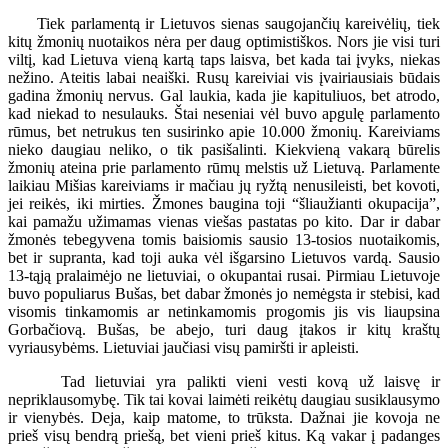
Tiek parlamentą ir Lietuvos sienas saugojančių kareivėlių, tiek
kitų žmonių nuotaikos nėra per daug optimistiškos. Nors jie visi turi
viltį, kad Lietuva vieną kartą taps laisva, bet kada tai įvyks, niekas
nežino. Ateitis labai neaiški. Rusų kareiviai vis įvairiausiais būdais
gadina žmonių nervus. Gal laukia, kada jie kapituliuos, bet atrodo,
kad niekad to nesulauks. Štai neseniai vėl buvo apgulę parlamento
rūmus, bet netrukus ten susirinko apie 10.000 žmonių. Kareiviams
nieko daugiau neliko, o tik pasišalinti. Kiekvieną vakarą būrelis
žmonių ateina prie parlamento rūmų melstis už Lietuvą. Parlamente
laikiau Mišias kareiviams ir mačiau jų ryžtą nenusileisti, bet kovoti,
jei reikės, iki mirties. Žmones baugina toji “šliaužianti okupacija”,
kai pamažu užimamas vienas viešas pastatas po kito. Dar ir dabar
žmonės tebegyvena tomis baisiomis sausio 13-tosios nuotaikomis,
bet ir supranta, kad toji auka vėl išgarsino Lietuvos vardą. Sausio
13-tąją pralaimėjo ne lietuviai, o okupantai rusai. Pirmiau Lietuvoje
buvo populiarus Bušas, bet dabar žmonės jo nemėgsta ir stebisi, kad
visomis tinkamomis ar netinkamomis progomis jis vis liaupsina
Gorbačiovą. Bušas, be abejo, turi daug įtakos ir kitų kraštų
vyriausybėms. Lietuviai jaučiasi visų pamiršti ir apleisti.
Tad lietuviai yra palikti vieni vesti kovą už laisvę ir
nepriklausomybę. Tik tai kovai laimėti reikėtų daugiau susiklausymo
ir vienybės. Deja, kaip matome, to trūksta. Dažnai jie kovoja ne
prieš visų bendrą priešą, bet vieni prieš kitus. Ką vakar į padanges