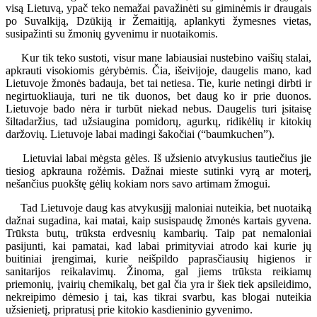
visą Lietuvą, ypač teko nemažai pavažinėti su giminėmis ir draugais
po Suvalkiją, Dzūkiją ir Žemaitiją, aplankyti žymesnes vietas,
susipažinti su žmonių gyvenimu ir nuotaikomis.
Kur tik teko sustoti, visur mane labiausiai nustebino vaišių stalai,
apkrauti visokiomis gėrybėmis. Čia, išeivijoje, daugelis mano, kad
Lietuvoje žmonės badauja, bet tai netiesa. Tie, kurie netingi dirbti ir
negirtuokliauja, turi ne tik duonos, bet daug ko ir prie duonos.
Lietuvoje bado nėra ir turbūt niekad nebus. Daugelis turi įsitaisę
šiltadaržius, tad užsiaugina pomidorų, agurkų, ridikėlių ir kitokių
daržovių. Lietuvoje labai madingi šakočiai (“baumkuchen”).
Lietuviai labai mėgsta gėles. Iš užsienio atvykusius tautiečius jie
tiesiog apkrauna rožėmis. Dažnai mieste sutinki vyrą ar moterį,
nešančius puokštę gėlių kokiam nors savo artimam žmogui.
Tad Lietuvoje daug kas atvykusįjį maloniai nuteikia, bet nuotaiką
dažnai sugadina, kai matai, kaip susispaudę žmonės kartais gyvena.
Trūksta butų, trūksta erdvesnių kambarių. Taip pat nemaloniai
pasijunti, kai pamatai, kad labai primityviai atrodo kai kurie jų
buitiniai įrengimai, kurie neišpildo paprasčiausių higienos ir
sanitarijos reikalavimų. Žinoma, gal jiems trūksta reikiamų
priemonių, įvairių chemikalų, bet gal čia yra ir šiek tiek apsileidimo,
nekreipimo dėmesio į tai, kas tikrai svarbu, kas blogai nuteikia
užsienietį, pripratusį prie kitokio kasdieninio gyvenimo.