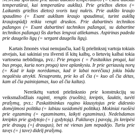
temperatūrai, kai temperatūra aukšta). Prie griežtos dietos (=
Laikantis griežtos dietos) svoris tuoj nukris. Prie aukšto kraujo
spaudimo (= Esant aukštam kraujo spaudimui, turint aukštą
kraujospūdį) reikia vengti druskos. Prie dabartinės technikos
pažangos (= Esant dabartinei tachnikos pažangai, su dabartine
technikos pažanga) šis darbas lengvai atliekamas. Aspirinas padeda
prie daugelio ligų (= sergant daugeliu ligų).
Kartais žmonės visai nenujaučia, kad šį prielinksnį vartoja tokiais
atvejais, kai sakiniai yra išversti iš kitų kalbų, o lietuvių kalbai tokia
vartosena nebūdinga, pvz.:
Prie progos ( = Pasitaikius progai, kai
bus proga, kuria nors proga) tave aplankysiu. Ir prie geriausių norų
(= Kad ir kaip norėdamas, kad ir labai norėčiau) jokiu būdu
negalėsiu atvykti. Nesuprantu, prie ko aš čia (= kuo aš čia dėtas,
kam aš čia painiojamas, kuo aš čia kaltas).
Nereikėtų vartoti prielinksnio
prie
konstrukcijų su
veiksmažodžiais
raginti, rengtis (ruoštis), kreiptis, šauktis, turėti
prašymą,
pvz.:
Paskaitininkas ragino klausytojus prie didesnio
domėjimosi politika (= labiau susidomėti politika). Mokiniai ruošėsi
prie egzaminų (= egzaminams, laikyti egzaminus). Nedelsdamas
kreipkis prie gydytojo (= į gydytoją). Pakliuvęs į pavojų, jis kreipėsi
prie draugų (=į draugus), bet nė vienas jam nepadėjo. Turiu prie
tavęs (= į tave) didelį prašymą.