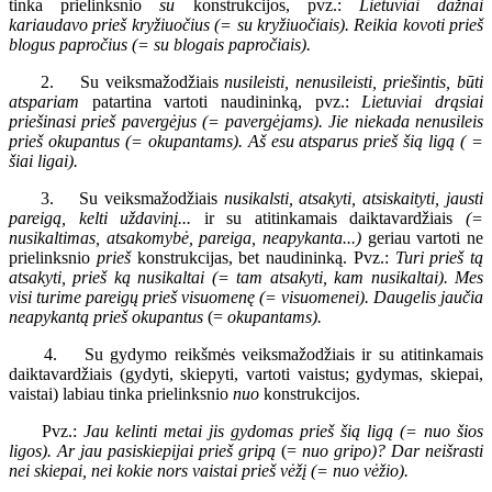
tinka prielinksnio
su
konstrukcijos, pvz.:
Lietuviai dažnai
kariaudavo prieš kryžiuočius (= su kryžiuočiais). Reikia kovoti prieš
blogus papročius (= su blogais papročiais).
2. Su veiksmažodžiais
nusileisti, nenusileisti, priešintis, būti
atspariam
patartina vartoti naudininką, pvz.:
Lietuviai drąsiai
priešinasi prieš pavergėjus (= pavergėjams). Jie niekada nenusileis
prieš okupantus (= okupantams).
Aš
esu atsparus prieš šią ligą ( =
šiai ligai).
3. Su veiksmažodžiais
nusikalsti, atsakyti, atsiskaityti, jausti
pareigą, kelti uždavinį...
ir su atitinkamais daiktavardžiais
(=
nusikaltimas, atsakomybė, pareiga, neapykanta...)
geriau vartoti ne
prielinksnio
prieš
konstrukcijas, bet naudininką. Pvz.:
Turi prieš tą
atsakyti, prieš ką nusikaltai (= tam atsakyti, kam nusikaltai). Mes
visi turime pareigų prieš visuomenę (= visuomenei). Daugelis jaučia
neapykantą prieš okupantus
(=
okupantams).
4. Su gydymo reikšmės veiksmažodžiais ir su atitinkamais
daiktavardžiais (gydyti, skiepyti, vartoti vaistus; gydymas, skiepai,
vaistai) labiau tinka prielinksnio
nuo
konstrukcijos.
Pvz.:
Jau kelinti metai jis gydomas prieš šią ligą (= nuo šios
ligos). Ar jau pasiskiepijai prieš gripą
(=
nuo gripo)? Dar neišrasti
nei skiepai, nei kokie nors vaistai prieš vėžį (= nuo vėžio).