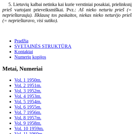
5. Lietuvių kalbai netinka kai kurie verstiniai posakiai, prielinksnį
prieš
vartojant prieveiksmiškai. Pvz.:
Aš nieko neturiu prieš (=
neprieštarauju). Išklausę tos paskaitos, niekas nieko neturėjo prieš
(= neprieštaravo, visi sutiko).
Pradžia
SVETAINĖS STRUKTŪRA
Kontaktai
Numerių kopijos
Metai, Numeriai
Vol. 1 1950m.
Vol. 2 1951m.
Vol. 3 1952m.
Vol. 4 1953m.
Vol. 5 1954m.
Vol. 6 1955m.
Vol. 7 1956m.
Vol. 8 1957m.
Vol. 9 1958m.
Vol. 10 1959m.
Vol. 11 1960m.