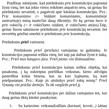
Pradžioje minėjome, kad prielinksnio
prie
konstrukcijos paprastai
žymi vietą, bet kai jokio vietos reikšmės atspalvio nėra, tai geriau šio
prielinksnio nevartoti, o pagalvoti apie kitokias konstrukcijas. Pvz.:
Prie komunizmo (= Valdant komunistams, komunistinėje
santvarkoje) mūsų tautiečiai daug iškentėjo. Ne ką geriau buvo ir
prie vokiečių (= ir vokiečiams valdant, ir
vokiečiams atėjus).
Taip,
geriau šiuose sakiniuose prielinksnio
prie
konstrukcijų nevartoti, bet
nevertėtų griežtai smerkti ir prielinksnio
prie
konstrukcijų.
Prielinksnio
prieš
vartosena
Prielinksnis
prieš (priešais)
vartojamas su galininku. Jo
konstrukcijos paprastai reiškia vietą, bet taip pat dažnai žymi ir laiką.
Pvz.:
Prieš mus bangavo jūra. Prieš pietus visi išsimaudėme.
Prielinksnio
prieš
konstrukcijos kartais reiškia objektą, kai
pasakoma, į ką nukreiptas priešiškas veiksmas, kieno atžvilgiu
pasireiškia kokia būsena, kas su kuo lyginama, ką kam
priešpastatant. Pvz.:
Kaip jis atsilaikys prieš tokią minią? Prieš
Vytautą visi priešai drebėjo. Tu tik vargšelis prieš jį.
Prielinksnio
prieš
konstrukcijos per dažnai vartojamos ten, kur
daug geriau tiktų kitokie pasakymai.
1. Su kariavimo veiksmažodžiais
(kariauti, kovoti...)
labiau