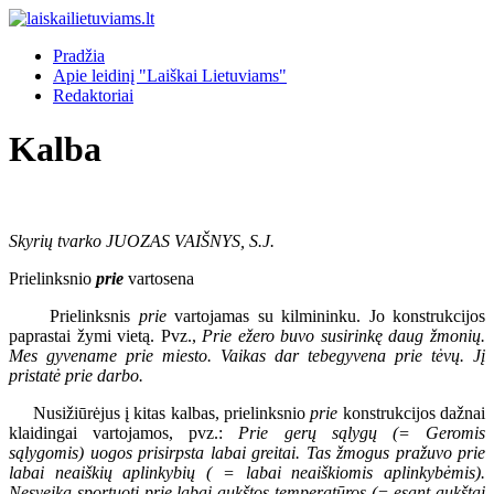
Pradžia
Apie leidinį "Laiškai Lietuviams"
Redaktoriai
Kalba
Skyrių tvarko JUOZAS VAIŠNYS, S.J.
Prielinksnio
prie
vartosena
Prielinksnis
prie
vartojamas su kilmininku. Jo konstrukcijos
paprastai žymi vietą. Pvz.,
Prie ežero buvo susirinkę daug žmonių.
Mes gyvename prie miesto. Vaikas dar tebegyvena prie tėvų. Jį
pristatė prie darbo.
Nusižiūrėjus į kitas kalbas, prielinksnio
prie
konstrukcijos dažnai
klaidingai vartojamos, pvz.:
Prie gerų sąlygų (= Geromis
sąlygomis) uogos prisirpsta labai greitai. Tas žmogus pražuvo prie
labai neaiškių aplinkybių ( = labai neaiškiomis aplinkybėmis).
Nesveika sportuoti prie labai aukštos temperatūros (= esant aukštai