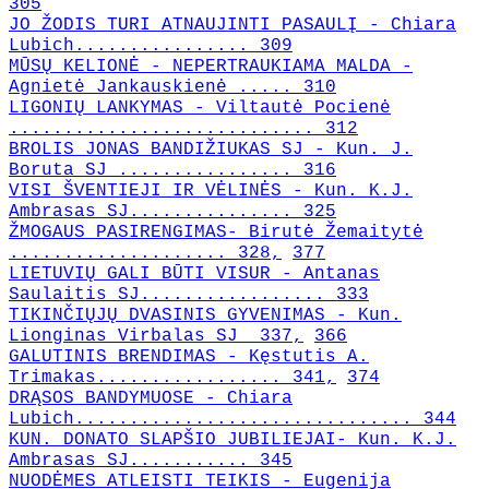
305
JO ŽODIS TURI ATNAUJINTI PASAULĮ - Chiara
Lubich................ 309
MŪSŲ KELIONĖ - NEPERTRAUKIAMA MALDA -
Agnietė Jankauskienė ..... 310
LIGONIŲ LANKYMAS - Viltautė Pocienė
............................ 312
BROLIS JONAS BANDIŽIUKAS SJ - Kun. J.
Boruta SJ ................ 316
VISI ŠVENTIEJI IR VĖLINĖS - Kun. K.J.
Ambrasas SJ............... 325
ŽMOGAUS PASIRENGIMAS- Birutė Žemaitytė
.................... 328,
377
LIETUVIŲ GALI BŪTI VISUR - Antanas
Saulaitis SJ................. 333
TIKINČIŲJŲ DVASINIS GYVENIMAS - Kun.
Lionginas Virbalas SJ 337,
366
GALUTINIS BRENDIMAS - Kęstutis A.
Trimakas................. 341,
374
DRĄSOS BANDYMUOSE - Chiara
Lubich............................... 344
KUN. DONATO SLAPŠIO JUBILIEJAI- Kun. K.J.
Ambrasas SJ........... 345
NUODĖMES ATLEISTI TEIKIS - Eugenija