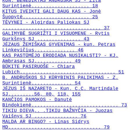
KUN. BENEDIKTAS ANDRUŠKA SJ - Zita
Surintienė.................... 18
KITUS ĮVEIKTI GALI DAUG KAS - Jonė
Šuopytė....................... 25
TĖVYNEI - Algirdas Paliokas SJ
.................................. 37
GALIMYBĖ SUGRĮŽTI Į VISUOMENĘ - Rytis
Gurkšnys SJ ............... 43
JĖZAUS ŽEMIŠKAS GYVENIMAS - kun. Petras
Linkevičius.............. 46
KAS PASTŪMĖJO ERODIADĄ NUSIKALSTI? - KJ.
Ambrasas SJ............. 49
BŪKITE PASIRUOŠĘ - Chiara
Lubich................................. 51
B. ANDRUŠKOS SJ KŪRYBINIS PALIKIMAS - Z.
Surintienė.............. 54
JĖZUS IŠ NAZARETO - Kun. C.C. Martindale
SJ.........56,
80,
118,
155
KANČIOS PAMOKOS - Danutė
Bindokienė.............................. 73
TIKIU DIEVĄ.. .TIKIU BAŽNYČIĄ - Juozas
Vaišnys SJ ............... 76
MALDA AR BINGO? - Linas Sidrys
MD................................ 79