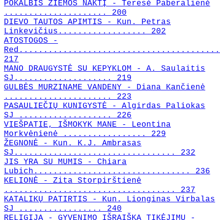
POKALBIS ŽIEMOS NAKTĮ - Teresė Paberalienė
..................... 200
DIEVO TAUTOS APIMTIS - Kun. Petras
Linkevičius.................. 202
ATOSTOGOS -
Red.........................................
217
MANO DRAUGYSTĖ SU KEPYKLOM - A. Saulaitis
SJ.................... 219
GULBĖS MURZINAME VANDENY - Diana Kančienė
...................... 223
PASAULIEČIŲ KUNIGYSTĖ - Algirdas Paliokas
SJ ................... 226
VIEŠPATIE, IŠMOKYK MANE - Leontina
Morkvėnienė ................. 229
ŽEGNONĖ - Kun. K.J. Ambrasas
SJ................................. 232
JIS YRA SU MUMIS - Chiara
Lubich................................ 236
KELIONĖ - Zita Storpirštienė
................................... 237
KATALIKŲ PATIRTIS - Kun. Lionginas Virbalas
SJ ................. 240
RELIGIJA - GYVENIMO IŠRAIŠKA TIKĖJIMU -