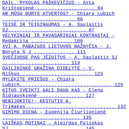
DAIL. MYKOLAS PAŠKEVIČIUS - Asta
Krištopienė .................... 84
AR MŪSŲ DURYS ATVERTOS? - Chiara Lubich
......................... 86
TEISĖ IR TEISINGUMAS - A. Saulaitis
SJ........................... 87
VELYKINIAI IR PAVASARINIAI KONTRASTAI -
Redakcija .............. 109
XVI A. PABAIGOS LIETUVOS BAŽNYČIA - J.
Boruta S J .............. 111
SVEČIUOSE PAS JĖZUITUS - A. Saulaitis SJ
....................... 114
DAILININKĖ GRAŽINA DIDELYTĖ - V.
Riškus......................... 123
MYLĖKITE PRIEŠUS - Chiara
Lubich................................ 125
KITUS ĮVEIKTI GALI DAUG KAS - Elena
Šidlauskienė ............... 127
NEBIJOKITE!- KĘSTUTIS A.
Trimakas............................... 132
GIMIMO DIENA - Eugenija Čiurlionienė
........................... 135
LAIŠKAS MOTINAI - Algirdas Paliokas
SJ.......................... 145