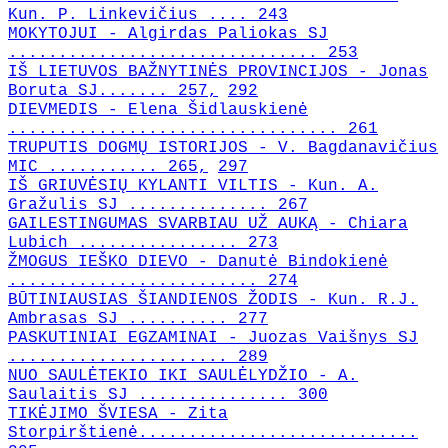
Kun. P. Linkevičius .... 243
MOKYTOJUI - Algirdas Paliokas SJ
............................... 253
IŠ LIETUVOS BAŽNYTINĖS PROVINCIJOS - Jonas
Boruta SJ....... 257,
292
DIEVMEDIS - Elena Šidlauskienė
................................. 261
TRUPUTIS DOGMŲ ISTORIJOS - V. Bagdanavičius
MIC ........... 265,
297
IŠ GRIUVĖSIŲ KYLANTI VILTIS - Kun. A.
Gražulis SJ .............. 267
GAILESTINGUMAS SVARBIAU UŽ AUKĄ - Chiara
Lubich ................ 273
ŽMOGUS IEŠKO DIEVO - Danutė Bindokienė
......................... 274
BŪTINIAUSIAS ŠIANDIENOS ŽODIS - Kun. R.J.
Ambrasas SJ .......... 277
PASKUTINIAI EGZAMINAI - Juozas Vaišnys SJ
...................... 289
NUO SAULĖTEKIO IKI SAULĖLYDŽIO - A.
Saulaitis SJ ............... 300
TIKĖJIMO ŠVIESA - Zita
Storpirštienė............................