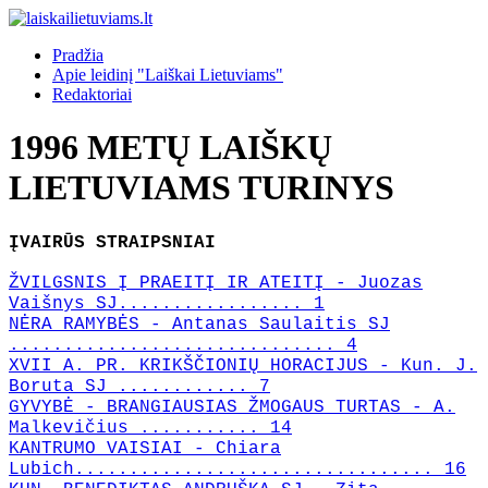
Pradžia
Apie leidinį "Laiškai Lietuviams"
Redaktoriai
1996 METŲ LAIŠKŲ
LIETUVIAMS TURINYS
ĮVAIRŪS STRAIPSNIAI
ŽVILGSNIS Į PRAEITĮ IR ATEITĮ - Juozas
Vaišnys SJ................. 1
NĖRA RAMYBĖS - Antanas Saulaitis SJ
.............................. 4
XVII A. PR. KRIKŠČIONIŲ HORACIJUS - Kun. J.
Boruta SJ ............ 7
GYVYBĖ - BRANGIAUSIAS ŽMOGAUS TURTAS - A.
Malkevičius ........... 14
KANTRUMO VAISIAI - Chiara
Lubich................................. 16