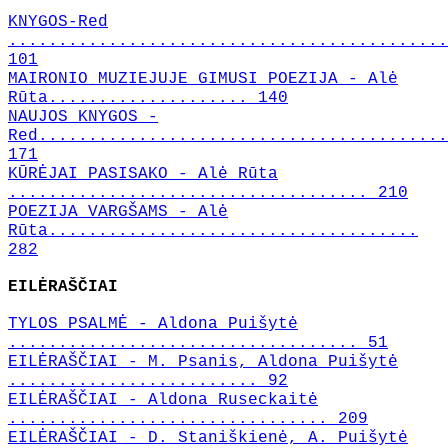
KNYGOS-Red
............................................
101
MAIRONIO MUZIEJUJE GIMUSI POEZIJA - Alė
Rūta.................... 140
NAUJOS KNYGOS -
Red.........................................
171
KŪRĖJAI PASISAKO - Alė Rūta
.................................... 210
POEZIJA VARGŠAMS - Alė
Rūta.....................................
282
EILĖRAŠČIAI
TYLOS PSALMĖ - Aldona Puišytė
................................... 51
EILĖRAŠČIAI - M. Psanis, Aldona Puišytė
......................... 92
EILĖRAŠČIAI - Aldona Ruseckaitė
................................ 209
EILĖRAŠČIAI - D. Staniškienė, A. Puišytė