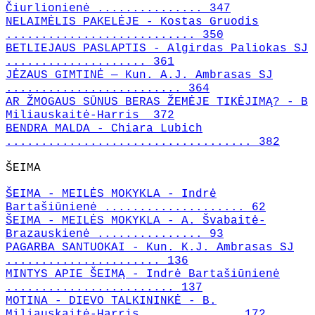
Čiurlionienė ............... 347
NELAIMĖLIS PAKELĖJE - Kostas Gruodis
........................... 350
BETLIEJAUS PASLAPTIS - Algirdas Paliokas SJ
.................... 361
JĖZAUS GIMTINĖ — Kun. A.J. Ambrasas SJ
......................... 364
AR ŽMOGAUS SŪNUS BERAS ŽEMĖJE TIKĖJIMĄ? - B
Miliauskaitė-Harris 372
BENDRA MALDA - Chiara Lubich
................................... 382
ŠEIMA
ŠEIMA - MEILĖS MOKYKLA - Indrė
Bartašiūnienė .................... 62
ŠEIMA - MEILĖS MOKYKLA - A. Švabaitė-
Brazauskienė ............... 93
PAGARBA SANTUOKAI - Kun. K.J. Ambrasas SJ
...................... 136
MINTYS APIE ŠEIMĄ - Indrė Bartašiūnienė
........................ 137
MOTINA - DIEVO TALKININKĖ - B.
Miliauskaitė-Harris ............. 172