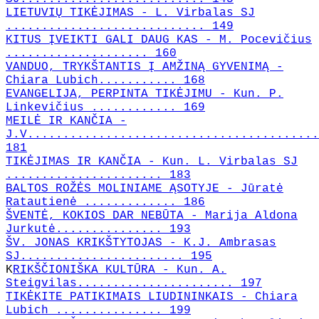
LIETUVIŲ TIKĖJIMAS - L. Virbalas SJ
............................ 149
KITUS ĮVEIKTI GALI DAUG KAS - M. Pocevičius
.................... 160
VANDUO, TRYKŠTANTIS Į AMŽINĄ GYVENIMĄ -
Chiara Lubich........... 168
EVANGELIJA, PERPINTA TIKĖJIMU - Kun. P.
Linkevičius ............ 169
MEILĖ IR KANČIA -
J.V.........................................
181
TIKĖJIMAS IR KANČIA - Kun. L. Virbalas SJ
...................... 183
BALTOS ROŽĖS MOLINIAME ĄSOTYJE - Jūratė
Ratautienė ............. 186
ŠVENTĖ, KOKIOS DAR NEBŪTA - Marija Aldona
Jurkutė............... 193
ŠV. JONAS KRIKŠTYTOJAS - K.J. Ambrasas
SJ....................... 195
K
RIKŠČIONIŠKA KULTŪRA - Kun. A.
Steigvilas...................... 197
TIKĖKITE PATIKIMAIS LIUDININKAIS - Chiara
Lubich ............... 199