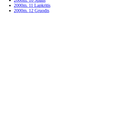
2000m. 10 Spalis
2000m. 11 Lapkritis
2000m. 12 Gruodis