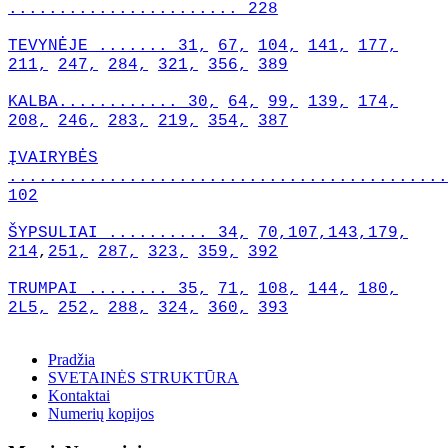
....................... 228
TEVYNĖJE ....... 31,
67,
104,
141,
177,
211,
247,
284,
321,
356,
389
KALBA............ 30,
64,
99,
139,
174,
208,
246,
283,
219,
354,
387
ĮVAIRYBĖS
............................................
102
ŠYPSULIAI .......... 34,
70,
107,
143,
179,
214
,
251,
287,
323,
359,
392
TRUMPAI ........ 35,
71,
108,
144,
180,
2L5,
252,
288,
324,
360,
393
Pradžia
SVETAINĖS STRUKTŪRA
Kontaktai
Numerių kopijos