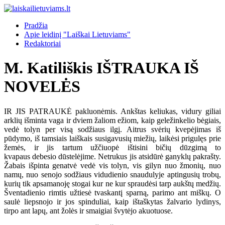
Pradžia
Apie leidinį "Laiškai Lietuviams"
Redaktoriai
M. Katiliškis IŠTRAUKA IŠ
NOVELĖS
IR JIS PATRAUKĖ pakluonėmis. Ankštas keliukas, vidury giliai
arklių išminta vaga ir dviem žaliom ežiom, kaip geležinkelio bėgiais,
vedė tolyn per visą sodžiaus ilgį. Aitrus svėrių kvepėjimas iš
pūdymo, iš tamsiais laiškais susigavusių miežių, laikėsi prigulęs prie
žemės, ir jis tartum užčiuopė ištisini bičių dūzgimą to
kvapaus debesio dūstelėjime. Netrukus jis atsidūrė ganyklų pakrašty.
Žabais išpinta genatvė vedė vis tolyn, vis gilyn nuo žmonių, nuo
namų, nuo senojo sodžiaus vidudienio snaudulyje aptingusių trobų,
kurių tik apsamanoję stogai kur ne kur spraudėsi tarp aukštų medžių.
Šventadienio rimtis užtiesė tvaskantį sparną, parimo ant miškų. O
saulė liepsnojo ir jos spinduliai, kaip ištaškytas žalvario lydinys,
tirpo ant lapų, ant žolės ir smaigiai švytėjo akuotuose.