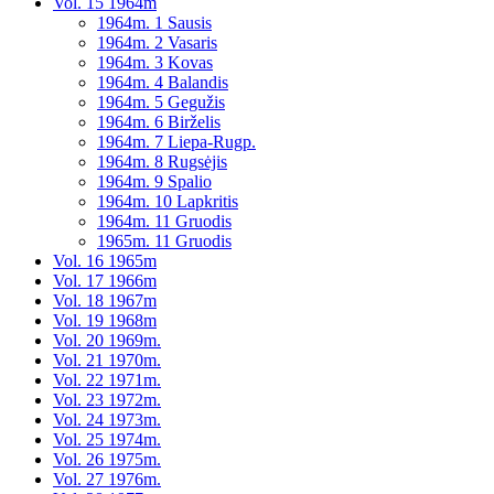
Vol. 15 1964m
1964m. 1 Sausis
1964m. 2 Vasaris
1964m. 3 Kovas
1964m. 4 Balandis
1964m. 5 Gegužis
1964m. 6 Birželis
1964m. 7 Liepa-Rugp.
1964m. 8 Rugsėjis
1964m. 9 Spalio
1964m. 10 Lapkritis
1964m. 11 Gruodis
1965m. 11 Gruodis
Vol. 16 1965m
Vol. 17 1966m
Vol. 18 1967m
Vol. 19 1968m
Vol. 20 1969m.
Vol. 21 1970m.
Vol. 22 1971m.
Vol. 23 1972m.
Vol. 24 1973m.
Vol. 25 1974m.
Vol. 26 1975m.
Vol. 27 1976m.