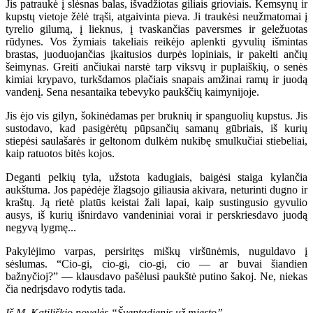
Jis patraukė į slėsnas balas, išvadžiotas giliais grioviais. Kemsynų ir
kupstų vietoje žėlė trąši, atgaivinta pieva. Ji traukėsi neužmatomai į
tyrelio gilumą, į lieknus, į tvaskančias paversmes ir geležuotas
rūdynes. Vos žymiais takeliais reikėjo aplenkti gyvulių išmintas
brastas, juoduojančias įkaitusios durpės lopiniais, ir pakelti ančių
šeimynas. Greiti ančiukai narstė tarp viksvų ir puplaiškių, o senės
kimiai krypavo, turkšdamos plačiais snapais amžinai ramų ir juodą
vandenį. Sena nesantaika tebevyko paukščių kaimynijoje.
Jis ėjo vis gilyn, šokinėdamas per bruknių ir spanguolių kupstus. Jis
sustodavo, kad pasigėrėtų pūpsančių samanų gūbriais, iš kurių
stiepėsi saulašarės ir geltonom dulkėm nukibę smulkučiai stiebeliai,
kaip ratuotos bitės kojos.
Deganti pelkių tyla, užstota kadugiais, baigėsi staiga kylančia
aukštuma. Jos papėdėje žlagsojo giliausia akivara, neturinti dugno ir
kraštų. Ją rietė platūs keistai žali lapai, kaip sustingusio gyvulio
ausys, iš kurių išnirdavo vandeniniai vorai ir perskriesdavo juodą
negyvą lygmę...
Pakylėjimo varpas, persiritęs miškų viršūnėmis, nuguldavo į
sėslumas. “Cio-gi, cio-gi, cio-gi, cio — ar buvai šiandien
bažnyčioj?” — klausdavo pašėlusi paukštė putino šakoj. Ne, niekas
čia nedrįsdavo rodytis tada.
Iš M. Katiliškio novelės “Šventadienis už miesto”