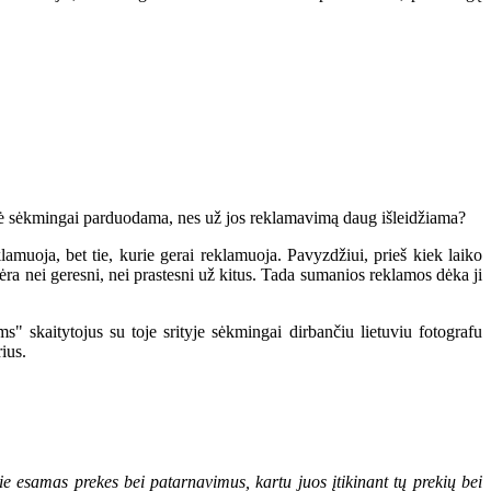
ekė sėkmingai parduodama, nes už jos reklamavimą daug išleidžiama?
ja, bet tie, kurie gerai reklamuoja. Pavyzdžiui, prieš kiek laiko
ra nei geresni, nei prastesni už kitus. Tada sumanios reklamos dėka ji
kaitytojus su toje srityje sėkmingai dirbančiu lietuviu fotografu
ius.
 esamas prekes bei patarnavimus, kartu juos įtikinant tų prekių bei