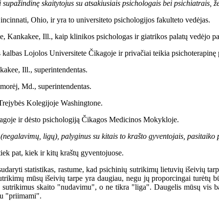
ai supažindinę skaitytojus su atsakiusiais psichologais bei psichiatrais,
ncinnati, Ohio, ir yra to universiteto psichologijos fakulteto vedėjas.
 Kankakee, Ill., kaip klinikos psichologas ir giatrikos palatų vedėjo pa
 kalbas Lojolos Universitete Čikagoje ir privačiai teikia psichoterapinę
kee, Ill., superintendentas.
morėj, Md., superintendentas.
r Trejybės Kolegijoje Washingtone.
kagoje ir dėsto psichologiją Čikagos Medicinos Mokykloje.
egalavimų, ligų), palyginus su kitais to krašto gyventojais, pasitaiko 
pat, kiek ir kitų kraštų gyventojuose.
tistikas, rastume, kad psichinių sutrikimų lietuvių išeivių tarpe yra
ių sutrikimų mūsų išeivių tarpe yra daugiau, negu jų proporcingai turėt
sutrikimus skaito "nudavimu", o ne tikra "liga". Daugelis mūsų vis bando
au "priimami".