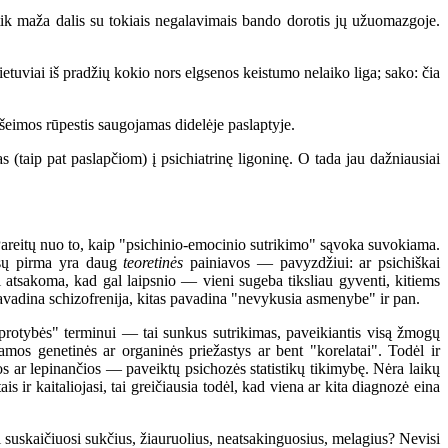
 maža dalis su tokiais negalavimais bando dorotis jų užuomazgoje.
viai iš pradžių kokio nors elgsenos keistumo nelaiko liga; sako: čia
šeimos rūpestis saugojamas didelėje paslaptyje.
taip pat paslapčiom) į psichiatrinę ligoninę. O tada jau dažniausiai
areitų nuo to, kaip "psichinio-emocinio sutrikimo" sąvoka suvokiama.
 Visų pirma yra daug
teoretinės
painiavos — pavyzdžiui: ar psichiškai
i atsakoma, kad gal laipsnio — vieni sugeba tiksliau gyventi, kitiems
adina schizofrenija, kitas pavadina "nevykusia asmenybe" ir pan.
eprotybės" terminui — tai sunkus sutrikimas, paveikiantis visą žmogų
damos genetinės ar organinės priežastys ar bent "korelatai". Todėl ir
 ar lepinančios — paveiktų psichozės statistikų tikimybę. Nėra laikų
ir kaitaliojasi, tai greičiausia todėl, kad viena ar kita diagnozė eina
suskaičiuosi sukčius, žiauruolius, neatsakinguosius, melagius? Nevisi