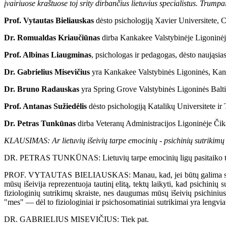
įvairiuose kraštuose toj srity dirbančius lietuvius specialistus. Trump
Prof. Vytautas Bieliauskas
dėsto psichologiją Xavier Universitete, Ci
Dr. Romualdas Kriaučiūnas
dirba Kankakee Valstybinėje Ligoninėje,
Prof. Albinas Liaugminas
, psichologas ir pedagogas, dėsto naująsias
Dr. Gabrielius Misevičius
yra Kankakee Valstybinės Ligoninės, Kanka
Dr. Bruno Radauskas
yra Spring Grove Valstybinės Ligoninės Balti
Prof. Antanas Sužiedėlis
dėsto psichologiją Katalikų Universitete i
Dr. Petras Tunkūnas
dirba Veteranų Administracijos Ligoninėje Či
KLAUSIMAS: Ar lietuvių išeivių tarpe emocinių - psichinių sutrikimų (n
DR. PETRAS TUNKŪNAS: Lietuvių tarpe emocinių ligų pasitaiko tiek 
PROF. VYTAUTAS BIELIAUSKAS: Manau, kad, jei būtų galima sudaryti sta
mūsų išeivija reprezentuoja tautinį elitą, tektų laikyti, kad psichin
fiziologinių sutrikimų skraiste, nes daugumas mūsų išeivių psichinius 
"mes" — dėl to fiziologiniai ir psichosomatiniai sutrikimai yra lengvi
DR. GABRIELIUS MISEVIČIUS: Tiek pat.