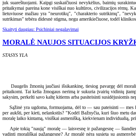
juk suareštuojami. Kaipgi suskaičiuosi nevykėlius, baimių surakintuo
pritaikymai pareina kone visiškai nuo kultūros, civilizacijos rėmų. K
lietuviuose mažiau yra "neurotikų", "charakterio sutrikimų", "nevy
sutrikimas" tebėra didesnė stigma, negu amerikiečiuose, todėl klinikos
Skaityti daugiau: Psichiniai negalavimai
MORALĖ NAUJOS SITUACIJOS KRYŽ
STASYS YLA
Daugelis žmonių jaučiasi išsikankinę, tiesiog pavargę dėl moralin
pritaikomi. Tai kelia žmogaus nerimą ir sukuria įvairių vidinių įta
sakysim, perkelti savo kaltę kitiems arba pasiteisinti susidėjusiomis 
Sąžinė yra ugdoma, formuojama, dėl to — sau pateisinti — mes klau
per aukšti, per kieti, nelankstūs? "Kodėl Bažnyčia, kuri šiuo metu daug
moralę laiko kintamą, visiškai asmenišką, kiekvienam individualią, pr
Apie tokią "naują" moralę — laisvesnę ir pažangesnę — šiandien me
vadinti morališkai pažangesne? Ar moralė nėra susieta su asmenybės 