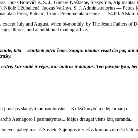
s: Jonas Borevičius, S. J., Gintarė Ivaškienė, Stasys Yla, Algimantas K
), Nijolė Užubalienė, Juozas Vaišnys, S. J. Administratorius — Petras Kl
aculata Press, Putnam, Conn. Prenumerata metams — $4.00. Atskiro 
ept July and August, when bi-monthly, by The Jesuit Fathers of Della 
go, Illinois, and at additional mailing office.
kiaute; kita
—
slankioti pilvu žeme. Saugu: kiautas visad čia pat, ant 
rašty.
i į erdvę, kur saulė ir vėjas, kur audros ir dangus. Ten pavojai tyko, be
 į misijas slaugyti raupsuotuosius... Krikščionybė meilėj tarnauja...
iarcho Atenagoro I pasimatymas... Idėjos draugai viens kitą suranda...
iliujevos pabėgimas iš Sovietų Sąjungos ir viešas komunizmo išsižadėjim