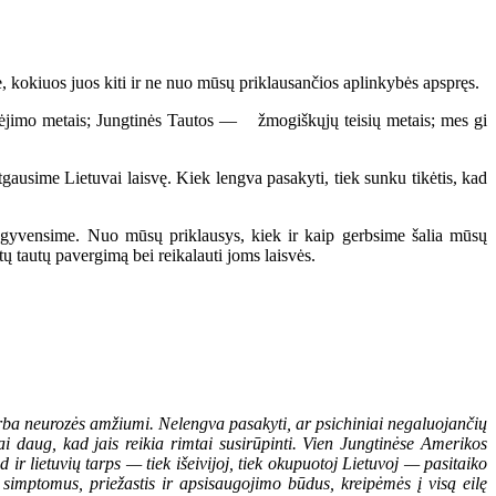
e, kokiuos juos kiti ir ne nuo mūsų priklausančios aplinkybės apspręs.
kėjimo metais; Jungtinės Tautos — žmogiškųjų teisių metais; mes gi
tgausime Lietuvai laisvę. Kiek lengva pasakyti, tiek sunku tikėtis, kad
 gyvensime. Nuo mūsų priklausys, kiek ir kaip gerbsime šalia mūsų
ų tautų pavergimą bei reikalauti joms laisvės.
rba neurozės amžiumi. Nelengva pasakyti, ar psichiniai negaluojančių
i daug, kad jais reikia rimtai susirūpinti. Vien Jungtinėse Amerikos
 ir lietuvių tarps — tiek išeivijoj, tiek okupuotoj Lietuvoj — pasitaiko
simptomus, priežastis ir apsisaugojimo būdus, kreipėmės į visą eilę