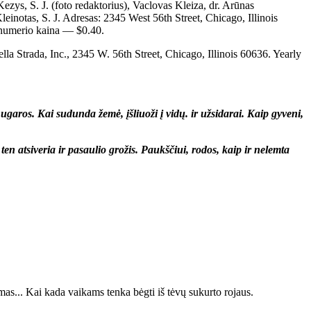
ezys, S. J. (foto redaktorius), Vaclovas Kleiza, dr. Arūnas
einotas, S. J. Adresas: 2345 West 56th Street, Chicago, Illinois
numerio kaina — $0.40.
Strada, Inc., 2345 W. 56th Street, Chicago, Illinois 60636. Yearly
nugaros. Kai sudunda žemė, įšliuoži į vidų. ir užsidarai. Kaip gyveni,
t ten atsiveria ir pasaulio grožis. Paukščiui, rodos, kaip ir nelemta
as... Kai kada vaikams tenka bėgti iš tėvų sukurto rojaus.