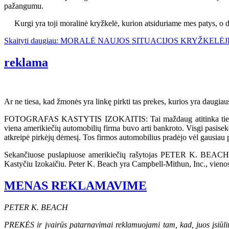
pažangumu.
Kurgi yra toji moralinė kryžkelė, kurion atsiduriame mes patys, o d
Skaityti daugiau: MORALĖ NAUJOS SITUACIJOS KRYŽKELĖJ
reklama
Ar ne tiesa, kad žmonės yra linkę pirkti tas prekes, kurios yra daug
FOTOGRAFAS KASTYTIS IZOKAITIS: Tai maždaug atitinka tiesą, bet n
viena amerikiečių automobilių firma buvo arti bankroto. Visgi pasisek
atkreipė pirkėjų dėmesį. Tos firmos automobilius pradėjo vėl gausiau p
Sekančiuose puslapiuose amerikiečių rašytojas PETER K. BEACH api
Kastyčiu Izokaičiu. Peter K. Beach yra Campbell-Mithun, Inc., vien
MENAS REKLAMAVIME
PETER K. BEACH
PREKĖS ir įvairūs patarnavimai reklamuojami tam, kad, juos įsiūliu