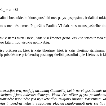
Ką jie atneš?
inai bus tokie, kokiuos juos būti mes patys apspręsime, ir dalinai toki
os metinės temos. Popiežius Paulius VI dabarties metus paskelbė ti
visiems tikėti Dievu, tada visi žmonės gerbs kits kito teises ir tada a
nuo kitų ir nuo visokių aplinkybių.
riklausys, kiek ir kaip tikėsime, kiek ir kaip tikėjimo gaivinami
p prisidėsime prie bendrų pastangų skelbti pasauliui apie Lietuvos ir kit
generacijos era, naujųjų atradimų šimtmečiu, bet ir nervingos baimės a
kreiptas į juos didesnis dėmesys. Viena tėra aišku: jų yra pakankama
iatrinėse ligoninėse yra trys ketvirčiai milijono žmonių. Pastebima, kad
us ir bendrai lietuvių visuomenę plačiau painformuoti apie šių ligų 