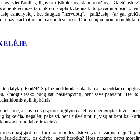
sius, vienišuolius, ligas sau įsikalusius, siauraminčius, užkietėjusius
as amerikiečiuose tam tikromis aplinkybėmis būtų pavadinta psichoneuroz
kusių asmenybių", bet daugiau "nervuotų", "palūžusių" (ar gal greiči
e ir pas psichiatrus jie mažiau tesilanko. Duomenų neturiu, man tik taip
KELĖJE
ių dalykų. Kodėl? Sąžinė nesiduoda sukalbama, palenkiama, apglosto
mpų. Žmogus ieško būdų sau pasilengvinti, bent save pateisinti. Dėl 
nepalankiomis aplinkybėmis.
siame, ar tas mūsų sąžinės ugdymas nebuvo pertemptas tėvų, mokytoj
 ką keičia, negalėtų pakeisti, bent sušvelninti tų visų ar bent kai kurių
iklausomą nuo laiko ir vietos?
s daug girdime. Tarp tos moralės atstovų yra ir vadinamieji "hippies
išsiskleidimu, jos didybe, netgi heroika? Nors nesame patys moraliniai