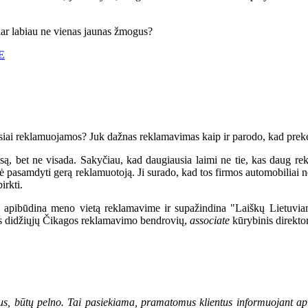
ar labiau ne vienas jaunas žmogus?
E
iausiai reklamuojamos? Juk dažnas reklamavimas kaip ir parodo, kad pr
e visada. Sakyčiau, kad daugiausia laimi ne tie, kas daug reklamuo
ė pasamdyti gerą reklamuotoją. Ji surado, kad tos firmos automobiliai nė
irkti.
būdina meno vietą reklamavime ir supažindina "Laiškų Lietuviams" s
os didžiųjų Čikagos reklamavimo bendrovių,
associate
kūrybinis direktor
s, būtų pelno. Tai pasiekiama, pramatomus klientus informuojant apie