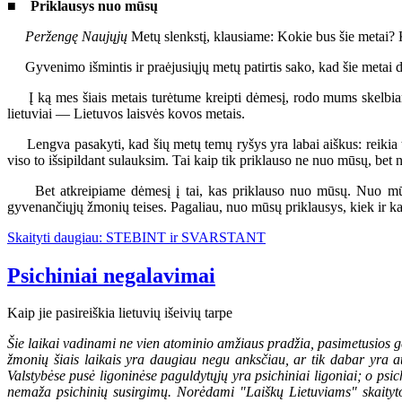
■ Priklausys nuo mūsų
Peržengę Naujųjų
Metų slenkstį, klausiame: Kokie bus šie metai? 
Gyvenimo išmintis ir praėjusiųjų metų patirtis sako, kad šie metai dal
Į ką mes šiais metais turėtume kreipti dėmesį, rodo mums skelbiam
lietuviai — Lietuvos laisvės kovos metais.
Lengva pasakyti, kad šių metų temų ryšys yra labai aiškus: reikia tik 
viso to išsipildant sulauksim. Tai kaip tik priklauso ne nuo mūsų, bet 
Bet atkreipiame dėmesį į tai, kas priklauso nuo mūsų. Nuo mūsų p
gyvenančiųjų žmonių teises. Pagaliau, nuo mūsų priklausys, kiek ir kai
Skaityti daugiau: STEBINT ir SVARSTANT
Psichiniai negalavimai
Kaip jie pasireiškia lietuvių išeivių tarpe
Šie laikai vadinami ne vien atominio amžiaus pradžia, pasimetusios 
žmonių šiais laikais yra daugiau negu anksčiau, ar tik dabar yra at
Valstybėse pusė ligoninėse paguldytųjų yra psichiniai ligoniai; o psich
nemaža psichinių susirgimų. Norėdami "Laiškų Lietuviams" skaitytoj