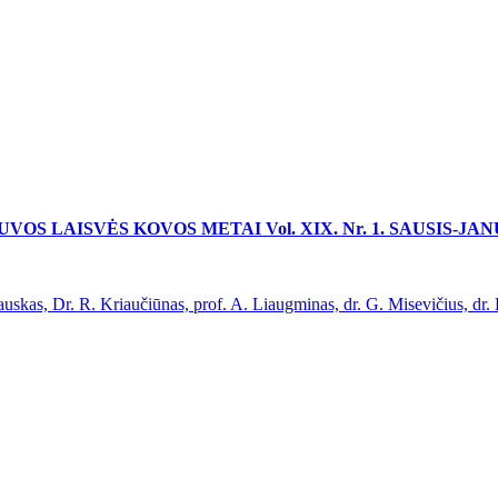
UVOS LAISVĖS KOVOS METAI Vol. XIX. Nr. 1. SAUSIS-JA
r. R. Kriaučiūnas, prof. A. Liaugminas, dr. G. Misevičius, dr. B.