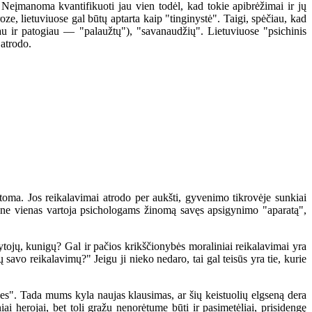
? Neįmanoma kvantifikuoti jau vien todėl, kad tokie apibrėžimai ir jų
e, lietuviuose gal būtų aptarta kaip "tinginystė". Taigi, spėčiau, kad
au ir patogiau — "palaužtų"), "savanaudžių". Lietuviuose "psichinis
 atrodo.
ma. Jos reikalavimai atrodo per aukšti, gyvenimo tikrovėje sunkiai
to ne vienas vartoja psichologams žinomą savęs apsigynimo "aparatą",
ų, kunigų? Gal ir pačios krikščionybės moraliniai reikalavimai yra
 savo reikalavimų?" Jeigu ji nieko nedaro, tai gal teisūs yra tie, kurie
". Tada mums kyla naujas klausimas, ar šių keistuolių elgseną dera
 herojai, bet toli gražu nenorėtume būti ir pasimetėliai, prisidengę