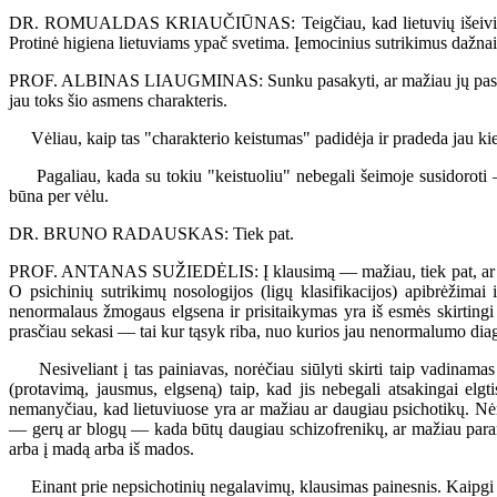
DR. ROMUALDAS KRIAUČIŪNAS: Teigčiau, kad lietuvių išeivių tarpe 
Protinė higiena lietuviams ypač svetima. Įemocinius sutrikimus dažnai
PROF. ALBINAS LIAUGMINAS: Sunku pasakyti, ar mažiau jų pasitaiko; b
jau toks šio asmens charakteris.
Vėliau, kaip tas "charakterio keistumas" padidėja ir pradeda jau kiek
Pagaliau, kada su tokiu "keistuoliu" nebegali šeimoje susidoroti — 
būna per vėlu.
DR. BRUNO RADAUSKAS: Tiek pat.
PROF. ANTANAS SUŽIEDĖLIS: Į klausimą — mažiau, tiek pat, ar daugiau
O psichinių sutrikimų nosologijos (ligų klasifikacijos) apibrėžimai
nenormalaus žmogaus elgsena ir prisitaikymas yra iš esmės skirtingi 
prasčiau sekasi — tai kur tąsyk riba, nuo kurios jau nenormalumo diag
Nesiveliant į tas painiavas, norėčiau siūlyti skirti taip vadinamas
(protavimą, jausmus, elgseną) taip, kad jis nebegali atsakingai elgt
nemanyčiau, kad lietuviuose yra ar mažiau ar daugiau psichotikų. Nė
— gerų ar blogų — kada būtų daugiau schizofrenikų, ar mažiau paranoikų
arba į madą arba iš mados.
Einant prie nepsichotinių negalavimų, klausimas painesnis. Kaipgi su