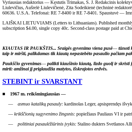
Vyriausias redaktorius — Kęstutis Trimakas, S. J. Redakcinis kolektyva
Liulevičius, Aušrelė Liulevičienė, Zita Sodeikienė (techninė redaktorė
60636. U.S.A. Telefonai: RE 7-8400 ir RE 7-8401. Spaustuvė — Imm
LAIŠKAI LIETUVIAMS (Letters to Lithuanians). Published monthly exc
subscription $4.00, single copy 40c. Second-class postage paid at Chica
KIAUTAS IR PAUKŠTIS... Sraigės gyvenimo viena pusė
—
tūnoti 
taip ir miršti, palikdamas tik kiautą nepastebėto pasaulio pačiam pak
Paukščio gyvenimas
—
palikti kiaušinio kiautą, lizdo guolį ir skrist
mirti: amžinai jį priglaudžia matytos, išskrajotos erdvės.
STEBINT ir SVARSTANT
■ 1967 m. reikšmingiausias —
—
asmuo katalikų pasauly:
kardinolas Leger, apsisprendęs išvykti
—
krikščionių sugyvenimo žingsnis:
popiežiaus Pauliaus VI ir patr
—
politiniai pasaulėžiūrinis įvykis:
Stalino dukters Svetlanos All