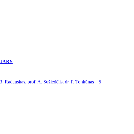
NUARY
 Radauskas, prof. A. Sužiedėlis, dr. P. Tonkūnas 5