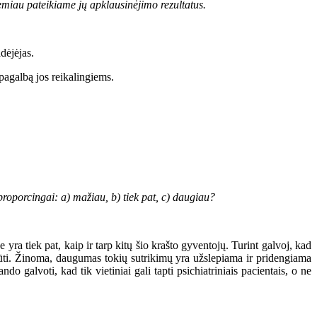
 žemiau pateikiame jų apklausinėjimo rezultatus.
dėjėjas.
 pagalbą jos reikalingiems.
proporcingai: a) mažiau, b) tiek pat, c) daugiau?
 tiek pat, kaip ir tarp kitų šio krašto gyventojų. Turint galvoj, kad
ų būti. Žinoma, daugumas tokių sutrikimų yra užslepiama ir pridengiama
 galvoti, kad tik vietiniai gali tapti psichiatriniais pacientais, o ne