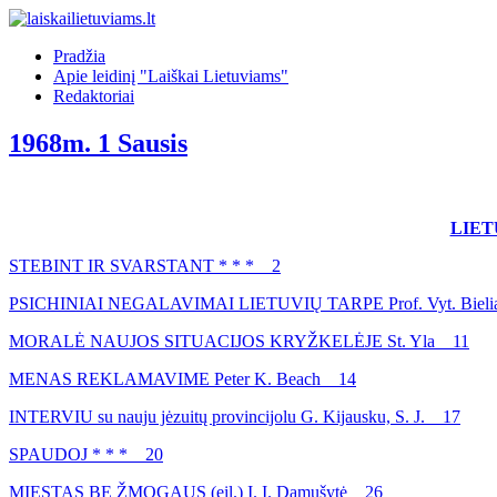
Pradžia
Apie leidinį "Laiškai Lietuviams"
Redaktoriai
1968m. 1 Sausis
LIET
STEBINT IR SVARSTANT * * * 2
PSICHINIAI NEGALAVIMAI LIETUVIŲ TARPE Prof. Vyt. Bieliauskas, D
MORALĖ NAUJOS SITUACIJOS KRYŽKELĖJE St. Yla 11
MENAS REKLAMAVIME Peter K. Beach 14
INTERVIU su nauju jėzuitų provincijolu G. Kijausku, S. J. 17
SPAUDOJ * * * 20
MIESTAS BE ŽMOGAUS (eil.) I. I. Damušytė 26