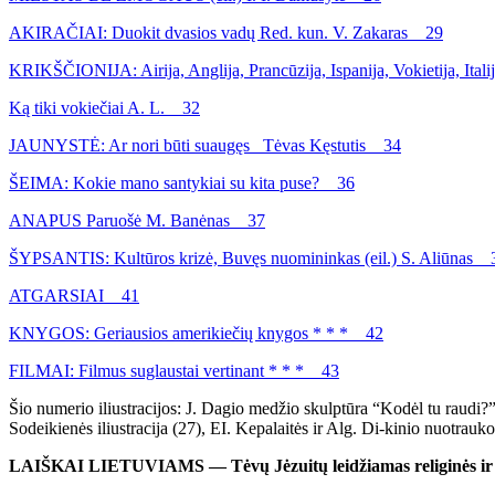
AKIRAČIAI: Duokit dvasios vadų Red. kun. V. Zakaras 29
KRIKŠČIONIJA: Airija, Anglija, Prancūzija, Ispanija, Vokietija, Ital
Ką tiki vokiečiai A. L. 32
JAUNYSTĖ: Ar nori būti suaugęs Tėvas Kęstutis 34
ŠEIMA: Kokie mano santykiai su kita puse? 36
ANAPUS Paruošė M. Banėnas 37
ŠYPSANTIS: Kultūros krizė, Buvęs nuomininkas (eil.) S. Aliūnas 
ATGARSIAI 41
KNYGOS: Geriausios amerikiečių knygos * * * 42
FILMAI: Filmus suglaustai vertinant * * * 43
Šio numerio iliustracijos: J. Dagio medžio skulptūra “Kodėl tu raudi?” 
Sodeikienės iliustracija (27), EI. Kepalaitės ir Alg. Di-kinio nuotrauko
LAIŠKAI LIETUVIAMS — Tėvų Jėzuitų leidžiamas religinės ir ta