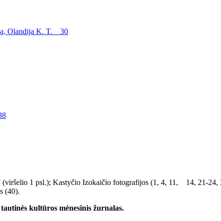
ija, Olandija K. T. 30
38
(viršelio 1 psl.); Kastyčio Izokaičio fotografijos (1, 4, 11, 14, 21-24, 
s (40).
utinės kultūros mėnesinis žurnalas.