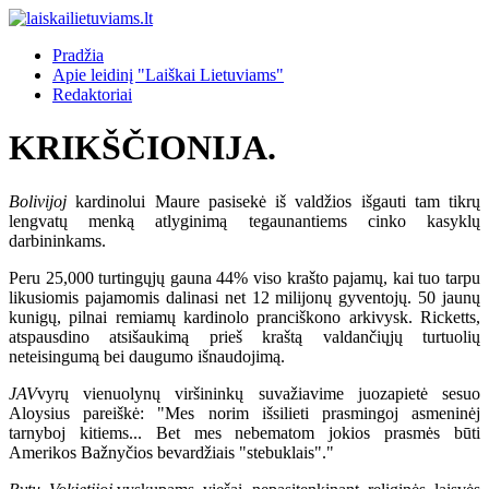
Pradžia
Apie leidinį "Laiškai Lietuviams"
Redaktoriai
KRIKŠČIONIJA.
Bolivijoj
kardinolui Maure pasisekė iš valdžios išgauti tam tikrų
lengvatų menką atlyginimą tegaunantiems cinko kasyklų
darbininkams.
Peru 25,000 turtingųjų gauna 44% viso krašto pajamų, kai tuo tarpu
likusiomis pajamomis dalinasi net 12 milijonų gyventojų. 50 jaunų
kunigų, pilnai remiamų kardinolo pranciškono arkivysk. Ricketts,
atspausdino atsišaukimą prieš kraštą valdančiųjų turtuolių
neteisingumą bei daugumo išnaudojimą.
JAV
vyrų vienuolynų viršininkų suvažiavime juozapietė sesuo
Aloysius pareiškė: "Mes norim išsilieti prasmingoj asmeninėj
tarnyboj kitiems... Bet mes nebematom jokios prasmės būti
Amerikos Bažnyčios bevardžiais "stebuklais"."