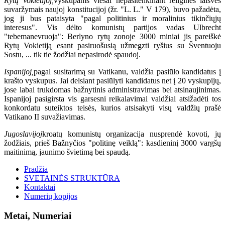
Rytų Vokietijoj,
vyskupams viešai nepasitenkinant religinės laisvės
suvaržymais naujoj konstitucijoj (žr. "L. L." V 179), buvo pažadėta,
jog ji bus pataisyta "pagal politinius ir moralinius tikinčiųjų
interesus". Vis dėlto komunistų partijos vadas Ulbrecht
"tebemanevruoja": Berlyno rytų zonoje 3000 miniai jis pareiškė
Rytų Vokietiją esant pasiruošusią užmegzti ryšius su Šventuoju
Sostu, ... tik tie žodžiai nepasirodė spaudoj.
Ispanijoj,
pagal susitarimą su Vatikanu, valdžia pasiūlo kandidatus į
krašto vyskupus. Jai delsiant pasiūlyti kandidatus net į 20 vyskupijų,
jose labai trukdomas bažnytinis administravimas bei atsinaujinimas.
Ispanijoj pasigirsta vis garsesni reikalavimai valdžiai atsižadėti tos
konkordatu suteiktos teisės, kurios atsisakyti visų valdžių prašė
Vatikano II suvažiavimas.
Jugoslavijoj
kroatų komunistų organizacija nusprendė kovoti, jų
žodžiais, prieš Bažnyčios "politinę veiklą": kasdieninį 3000 vargšų
maitinimą, jaunimo švietimą bei spaudą.
Pradžia
SVETAINĖS STRUKTŪRA
Kontaktai
Numerių kopijos
Metai, Numeriai