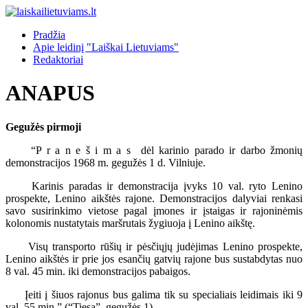
Pradžia
Apie leidinį "Laiškai Lietuviams"
Redaktoriai
ANAPUS
Gegužės pirmoji
“P r a n e š i m a s dėl karinio parado ir darbo žmonių
demonstracijos 1968 m. gegužės 1 d. Vilniuje.
Karinis paradas ir demonstracija įvyks 10 val. ryto Lenino
prospekte, Lenino aikštės rajone. Demonstracijos dalyviai renkasi
savo susirinkimo vietose pagal įmones ir įstaigas ir rajoninėmis
kolonomis nustatytais maršrutais žygiuoja į Lenino aikštę.
Visų transporto rūšių ir pėsčiųjų judėjimas Lenino prospekte,
Lenino aikštės ir prie jos esančių gatvių rajone bus sustabdytas nuo
8 val. 45 min. iki demonstracijos pabaigos.
Įeiti į šiuos rajonus bus galima tik su specialiais leidimais iki 9
val. 55 min.” (“Tiesa”, gegužės 1).