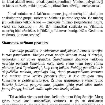
tai labai aktuali tema, reikalaujanti sprendimo. Vilnius, palyginus jį
su kitais miestais, reikia pripažinti, tikrai šiuo atžvilgiu nuskriaustas.
Pilnai sutinku su J. Jakšto nuomone, jog tai turėtų būti skulptūra
ar skulptūrinė grupė, susieta su Vilniaus įkūrimo legenda. Be minėtų
jau Geležinio vilko, Alkio — žmogaus milžino (legendarinė figūra,
vietoj šv. Kristupo — M. B.), glaudžiai susijusio su Vilniumi,
neturėtų būti užmirštas ir Didžiojo Lietuvos kunigaikščio Gedimino
vaidmuo, įkuriant sostinę”.
Skausmas, nežinant praeities
Lietuvoje pradžios ir vidurinėse mokyklose Lietuvos istorijos
kursas panaikintas. Rusijos carai norėjo lietuvių tautą iš tirpdyti,
neduodami jai savos spaudos. Šiandieniniai Maskvos valdovai
nedrįsta paneigti lietuviams rašto, nors vienu metu buvo rimtai
planavę įvesti "graždanką", kaip carų laikais. Pabūgę per aiškaus ir
akiplėšiško metodo, sugalvojo kitą, duoti priaugančioms kartoms
kuo mažiau savo krašto praeities žinių ir kuo daugiau rusų
kultūrinės ir politinės istorijos. Žemiau spausdiname vieno jauno
lietuvio jausmus, pergyvenimus, pajutus gėdą prieš kitos tautos
jauną žmogų, kad tiek mažai apie savo kraštą težino.
“Tai atsitiko vienos turistinės kelionės metu čekų žemėje. Mūsų
gidas buvo labai simpatiškas vaikinas. Ir jis su didžiausiu