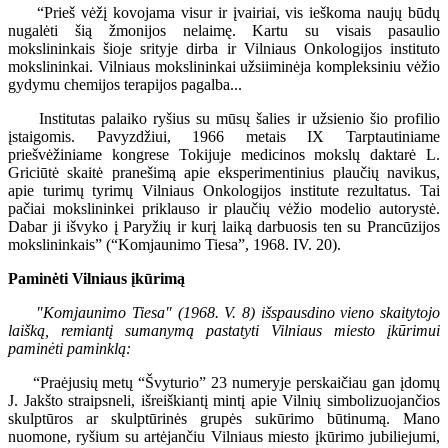
“Prieš vėžį kovojama visur ir įvairiai, vis ieškoma naujų būdų
nugalėti šią žmonijos nelaimę. Kartu su visais pasaulio
mokslininkais šioje srityje dirba ir Vilniaus Onkologijos instituto
mokslininkai. Vilniaus mokslininkai užsiiminėja kompleksiniu vėžio
gydymu chemijos terapijos pagalba...
Institutas palaiko ryšius su mūsų šalies ir užsienio šio profilio
įstaigomis. Pavyzdžiui, 1966 metais IX Tarptautiniame
priešvėžiniame kongrese Tokijuje medicinos mokslų daktarė L.
Griciūtė skaitė pranešimą apie eksperimentinius plaučių navikus,
apie turimų tyrimų Vilniaus Onkologijos institute rezultatus. Tai
pačiai mokslininkei priklauso ir plaučių vėžio modelio autorystė.
Dabar ji išvyko į Paryžių ir kurį laiką darbuosis ten su Prancūzijos
mokslininkais” (“Komjaunimo Tiesa”, 1968. IV. 20).
Paminėti Vilniaus įkūrimą
"Komjaunimo Tiesa" (1968. V. 8) išspausdino vieno skaitytojo
laišką, remiantį sumanymą pastatyti Vilniaus miesto įkūrimui
paminėti paminklą:
“Praėjusių metų “Švyturio” 23 numeryje perskaičiau gan įdomų
J. Jakšto straipsneli, išreiškiantį mintį apie Vilnių simbolizuojančios
skulptūros ar skulptūrinės grupės sukūrimo būtinumą. Mano
nuomone, ryšium su artėjančiu Vilniaus miesto įkūrimo jubiliejumi,