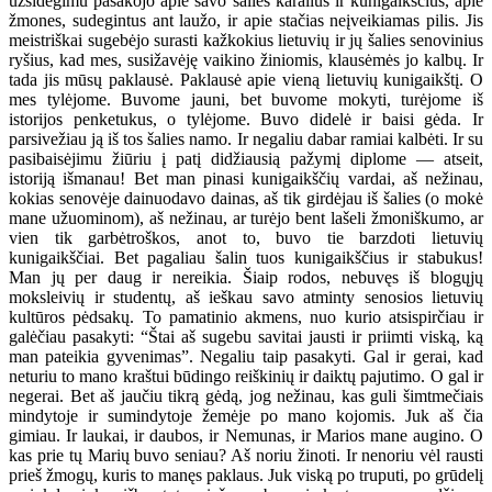
užsidegimu pasakojo apie savo šalies karalius ir kunigaikščius, apie
žmones, sudegintus ant laužo, ir apie stačias neįveikiamas pilis. Jis
meistriškai sugebėjo surasti kažkokius lietuvių ir jų šalies senovinius
ryšius, kad mes, susižavėję vaikino žiniomis, klausėmės jo kalbų. Ir
tada jis mūsų paklausė. Paklausė apie vieną lietuvių kunigaikštį. O
mes tylėjome. Buvome jauni, bet buvome mokyti, turėjome iš
istorijos penketukus, o tylėjome. Buvo didelė ir baisi gėda. Ir
parsivežiau ją iš tos šalies namo. Ir negaliu dabar ramiai kalbėti. Ir su
pasibaisėjimu žiūriu į patį didžiausią pažymį diplome — atseit,
istoriją išmanau! Bet man pinasi kunigaikščių vardai, aš nežinau,
kokias senovėje dainuodavo dainas, aš tik girdėjau iš šalies (o mokė
mane užuominom), aš nežinau, ar turėjo bent lašeli žmoniškumo, ar
vien tik garbėtroškos, anot to, buvo tie barzdoti lietuvių
kunigaikščiai. Bet pagaliau šalin tuos kunigaikščius ir stabukus!
Man jų per daug ir nereikia. Šiaip rodos, nebuvęs iš blogųjų
moksleivių ir studentų, aš ieškau savo atminty senosios lietuvių
kultūros pėdsakų. To pamatinio akmens, nuo kurio atsispirčiau ir
galėčiau pasakyti: “Štai aš sugebu savitai jausti ir priimti viską, ką
man pateikia gyvenimas”. Negaliu taip pasakyti. Gal ir gerai, kad
neturiu to mano kraštui būdingo reiškinių ir daiktų pajutimo. O gal ir
negerai. Bet aš jaučiu tikrą gėdą, jog nežinau, kas guli šimtmečiais
mindytoje ir sumindytoje žemėje po mano kojomis. Juk aš čia
gimiau. Ir laukai, ir daubos, ir Nemunas, ir Marios mane augino. O
kas prie tų Marių buvo seniau? Aš noriu žinoti. Ir nenoriu vėl rausti
prieš žmogų, kuris to manęs paklaus. Juk viską po truputi, po grūdelį