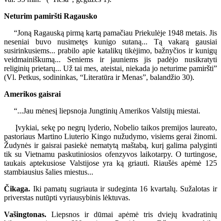
Neturim pamiršti Ragausko
“Joną Ragauską pirmą kartą pamačiau Priekulėje 1948 metais. Jis
neseniai buvo nusimetęs kunigo sutaną... Tą vakarą gausiai
susirinkusiems... prabilo apie katalikų tikėjimo, bažnyčios ir kunigų
veidmainiškumą... Seniems ir jauniems jis padėjo nusikratyti
religinių prietarų... Už tai mes, ateistai, niekada jo neturime pamiršti”
(Vl. Petkus, sodininkas, “Literatūra ir Menas”, balandžio 30).
Amerikos gaisrai
“...Jau mėnesį liepsnoja Jungtinių Amerikos Valstijų miestai.
Įvykiai, sekę po negrų lyderio, Nobelio taikos premijos laureato,
pastoriaus Martino Liuterio Kingo nužudymo, visiems gerai žinomi.
Žudynės ir gaisrai pasiekė nematytą maštabą, kurį galima palyginti
tik su Vietnamu paskutiniosios ofenzyvos laikotarpy. O turtingose,
taukais aptekusiose Valstijose yra ką griauti. Riaušės apėmė 125
stambiausius šalies miestus...
Čikaga.
Iki pamatų sugriauta ir sudeginta 16 kvartalų. Sužalotas ir
priverstas nutūpti vyriausybinis lėktuvas.
Vašingtonas.
Liepsnos ir dūmai apėmė tris dviejų kvadratinių