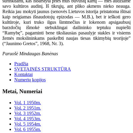
surinkdami, kas išbarstyta prieš mus buvusių kartų — mes audžiame
savo kultūros audinį. Iš tikrųjų, ant pliko akmens nieko neauga.
Reikia jau mokyti jaunus (senovės Lietuvos istorija pristatoma ištisai
kaip neigiamas išnaudotojų epizodas — M.B.), bet ir ieškoti gero
kultūroje, kuri truko ilgus šimtmečius ir lokenom apsigaubusį
barzdočių išmokė stebuklingai dailininko teptuku nupiešti
“Ramybę”, pagaminti bene tiksliausias pasaulyje stakles ir visiems
žemės mokslininkams paskelbti naujas tiesas tikimybių teorijoje”
(“Jaunimo Gretos”, 1968, Nr. 3).
Paruošė Mindaugas Banėnas
Pradžia
SVETAINĖS STRUKTŪRA
Kontaktai
Numerių kopijos
Metai, Numeriai
Vol. 1 1950m.
Vol. 2 1951m.
Vol. 3 1952m.
Vol. 4 1953m.
Vol. 5 1954m.
Vol. 6 1955m.