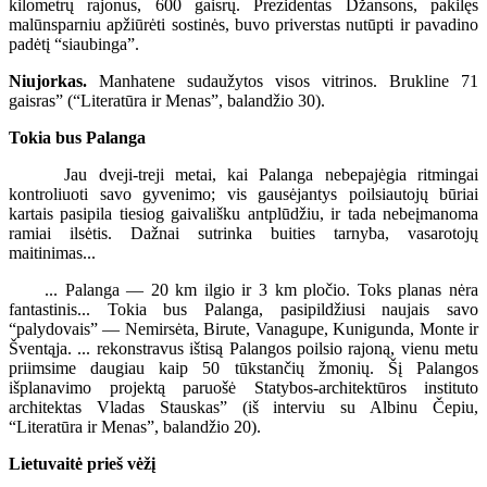
kilometrų rajonus, 600 gaisrų. Prezidentas Džansons, pakilęs
malūnsparniu apžiūrėti sostinės, buvo priverstas nutūpti ir pavadino
padėtį “siaubinga”.
Niujorkas.
Manhatene sudaužytos visos vitrinos. Brukline 71
gaisras” (“Literatūra ir Menas”, balandžio 30).
Tokia bus Palanga
Jau dveji-treji metai, kai Palanga nebepajėgia ritmingai
kontroliuoti savo gyvenimo; vis gausėjantys poilsiautojų būriai
kartais pasipila tiesiog gaivališku antplūdžiu, ir tada nebeįmanoma
ramiai ilsėtis. Dažnai sutrinka buities tarnyba, vasarotojų
maitinimas...
... Palanga — 20 km ilgio ir 3 km pločio. Toks planas nėra
fantastinis... Tokia bus Palanga, pasipildžiusi naujais savo
“palydovais” — Nemirsėta, Birute, Vanagupe, Kunigunda, Monte ir
Šventąja. ... rekonstravus ištisą Palangos poilsio rajoną, vienu metu
priimsime daugiau kaip 50 tūkstančių žmonių. Šį Palangos
išplanavimo projektą paruošė Statybos-architektūros instituto
architektas Vladas Stauskas” (iš interviu su Albinu Čepiu,
“Literatūra ir Menas”, balandžio 20).
Lietuvaitė prieš vėžį