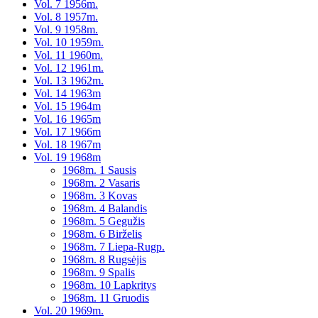
Vol. 7 1956m.
Vol. 8 1957m.
Vol. 9 1958m.
Vol. 10 1959m.
Vol. 11 1960m.
Vol. 12 1961m.
Vol. 13 1962m.
Vol. 14 1963m
Vol. 15 1964m
Vol. 16 1965m
Vol. 17 1966m
Vol. 18 1967m
Vol. 19 1968m
1968m. 1 Sausis
1968m. 2 Vasaris
1968m. 3 Kovas
1968m. 4 Balandis
1968m. 5 Gegužis
1968m. 6 Birželis
1968m. 7 Liepa-Rugp.
1968m. 8 Rugsėjis
1968m. 9 Spalis
1968m. 10 Lapkritys
1968m. 11 Gruodis
Vol. 20 1969m.