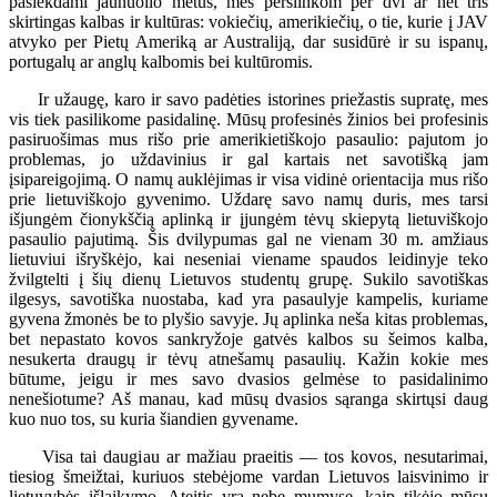
pasiekdami jaunuolio metus, mes perslinkom per dvi ar net tris
skirtingas kalbas ir kultūras: vokiečių, amerikiečių, o tie, kurie į JAV
atvyko per Pietų Ameriką ar Australiją, dar susidūrė ir su ispanų,
portugalų ar anglų kalbomis bei kultūromis.
Ir užaugę, karo ir savo padėties istorines priežastis supratę, mes
vis tiek pasilikome pasidalinę. Mūsų profesinės žinios bei profesinis
pasiruošimas mus rišo prie amerikietiškojo pasaulio: pajutom jo
problemas, jo uždavinius ir gal kartais net savotišką jam
įsipareigojimą. O namų auklėjimas ir visa vidinė orientacija mus rišo
prie lietuviškojo gyvenimo. Uždarę savo namų duris, mes tarsi
išjungėm čionykščią aplinką ir įjungėm tėvų skiepytą lietuviškojo
pasaulio pajutimą. Šis dvilypumas gal ne vienam 30 m. amžiaus
lietuviui išryškėjo, kai neseniai viename spaudos leidinyje teko
žvilgtelti į šių dienų Lietuvos studentų grupę. Sukilo savotiškas
ilgesys, savotiška nuostaba, kad yra pasaulyje kampelis, kuriame
gyvena žmonės be to plyšio savyje. Jų aplinka neša kitas problemas,
bet nepastato kovos sankryžoje gatvės kalbos su šeimos kalba,
nesukerta draugų ir tėvų atnešamų pasaulių. Kažin kokie mes
būtume, jeigu ir mes savo dvasios gelmėse to pasidalinimo
nenešiotume? Aš manau, kad mūsų dvasios sąranga skirtųsi daug
kuo nuo tos, su kuria šiandien gyvename.
Visa tai daugiau ar mažiau praeitis — tos kovos, nesutarimai,
tiesiog šmeižtai, kuriuos stebėjome vardan Lietuvos laisvinimo ir
lietuvybės išlaikymo. Ateitis yra nebe mumyse, kaip tikėjo mūsų