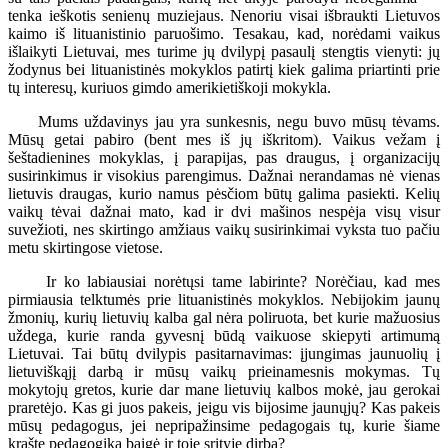
tenka ieškotis senienų muziejaus. Nenoriu visai išbraukti Lietuvos
kaimo iš lituanistinio paruošimo. Tesakau, kad, norėdami vaikus
išlaikyti Lietuvai, mes turime jų dvilypį pasaulį stengtis vienyti: jų
žodynus bei lituanistinės mokyklos patirtį kiek galima priartinti prie
tų interesų, kuriuos gimdo amerikietiškoji mokykla.
Mums uždavinys jau yra sunkesnis, negu buvo mūsų tėvams.
Mūsų getai pabiro (bent mes iš jų iškritom). Vaikus vežam į
šeštadienines mokyklas, į parapijas, pas draugus, į organizacijų
susirinkimus ir visokius parengimus. Dažnai nerandamas nė vienas
lietuvis draugas, kurio namus pėsčiom būtų galima pasiekti. Kelių
vaikų tėvai dažnai mato, kad ir dvi mašinos nespėja visų visur
suvežioti, nes skirtingo amžiaus vaikų susirinkimai vyksta tuo pačiu
metu skirtingose vietose.
Ir ko labiausiai norėtųsi tame labirinte? Norėčiau, kad mes
pirmiausia telktumės prie lituanistinės mokyklos. Nebijokim jaunų
žmonių, kurių lietuvių kalba gal nėra poliruota, bet kurie mažuosius
uždega, kurie randa gyvesnį būdą vaikuose skiepyti artimumą
Lietuvai. Tai būtų dvilypis pasitarnavimas: įjungimas jaunuolių į
lietuviškąjį darbą ir mūsų vaikų prieinamesnis mokymas. Tų
mokytojų gretos, kurie dar mane lietuvių kalbos mokė, jau gerokai
praretėjo. Kas gi juos pakeis, jeigu vis bijosime jaunųjų? Kas pakeis
mūsų pedagogus, jei nepripažinsime pedagogais tų, kurie šiame
krašte pedagogiką baigė ir toje srityje dirba?