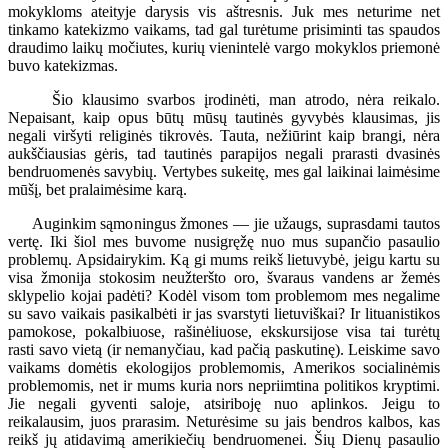
mokykloms ateityje darysis vis aštresnis. Juk mes neturime net
tinkamo katekizmo vaikams, tad gal turėtume prisiminti tas spaudos
draudimo laikų močiutes, kurių vienintelė vargo mokyklos priemonė
buvo katekizmas.
Šio klausimo svarbos įrodinėti, man atrodo, nėra reikalo.
Nepaisant, kaip opus būtų mūsų tautinės gyvybės klausimas, jis
negali viršyti religinės tikrovės. Tauta, nežiūrint kaip brangi, nėra
aukščiausias gėris, tad tautinės parapijos negali prarasti dvasinės
bendruomenės savybių. Vertybes sukeitę, mes gal laikinai laimėsime
mūšį, bet pralaimėsime karą.
Auginkim sąmoningus žmones — jie užaugs, suprasdami tautos
vertę. Iki šiol mes buvome nusigręžę nuo mus supančio pasaulio
problemų. Apsidairykim. Ką gi mums reikš lietuvybė, jeigu kartu su
visa žmonija stokosim neužteršto oro, švaraus vandens ar žemės
sklypelio kojai padėti? Kodėl visom tom problemom mes negalime
su savo vaikais pasikalbėti ir jas svarstyti lietuviškai? Ir lituanistikos
pamokose, pokalbiuose, rašinėliuose, ekskursijose visa tai turėtų
rasti savo vietą (ir nemanyčiau, kad pačią paskutinę). Leiskime savo
vaikams domėtis ekologijos problemomis, Amerikos socialinėmis
problemomis, net ir mums kuria nors nepriimtina politikos kryptimi.
Jie negali gyventi saloje, atsiriboję nuo aplinkos. Jeigu to
reikalausim, juos prarasim. Neturėsime su jais bendros kalbos, kas
reikš jų atidavimą amerikiečių bendruomenei. Šių Dienų pasaulio