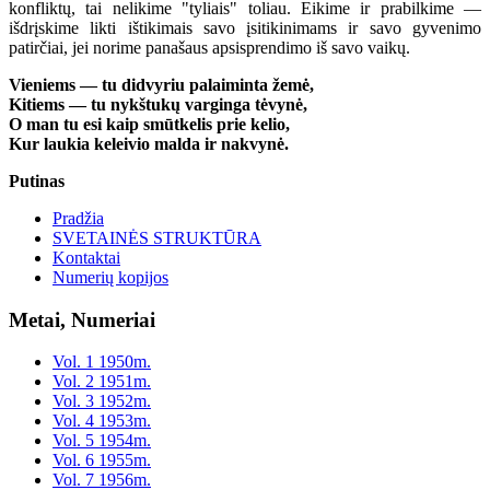
konfliktų, tai nelikime "tyliais" toliau. Eikime ir prabilkime —
išdrįskime likti ištikimais savo įsitikinimams ir savo gyvenimo
patirčiai, jei norime panašaus apsisprendimo iš savo vaikų.
Vieniems — tu didvyriu palaiminta žemė,
Kitiems — tu nykštukų varginga tėvynė,
O man tu esi kaip smūtkelis prie kelio,
Kur laukia keleivio malda ir nakvynė.
Putinas
Pradžia
SVETAINĖS STRUKTŪRA
Kontaktai
Numerių kopijos
Metai, Numeriai
Vol. 1 1950m.
Vol. 2 1951m.
Vol. 3 1952m.
Vol. 4 1953m.
Vol. 5 1954m.
Vol. 6 1955m.
Vol. 7 1956m.