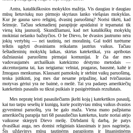
Antra, katalikiškosios mokyklos mažėja. Vis daugiau ir daugiau
mūsų lietuviukų nuo pirmojo skyriaus lanko viešąsias mokyklas.
Kur jie gauna savo religinį, dvasinį paruošimą? Norisi tikėti, kad
šeimoje. Tačiau sekmadienį parapijoje apsidairai ir tepamatai tik
vieną kitą jaunuolį. Skundžiamasi, kad net katalikiškų mokyklų
mokiniai nelanko bažnyčios. O be Dievo, be dvasios jautrumo nėra
jokių vertybių — nei tautinių, nei moralinių. Gal todėl turėtume
telktis ugdyti dvasiniams reikalams jautrius vaikus. Tačiau
šeštadieninių mokyklų laikas, skirtas kateketikai, yra apribotas
dažniausiai paruošimu pirmajai komunijai. Ir čia dar mes
vadovaujamės archaiškais katekizmo dėstymo metodais —
akcentuojama tai, kas neigiama: velniai, pragaras, bausmė, kaltė ir
žmogaus menkumas. Klausant pamokslų ir stebint vaikų paruošimą,
tenka įsitikinti, jog mes dar nesame pripažinę, kad tvirčiausias
motyvas gėriui yra ne baimė, o meilė. Tai yra padaręs amerikiečių
kateketinis pasaulis su tikrai puikiais ir pasigėrėtinais rezultatais.
Mes nepratę leisti pasauliečiams įkelti koją į kateketikos pasaulį,
kai tuo tarpu seselių ir kunigų, kurie pozityviau mūsų vaikus dvasios
gyvenimui paruoštų, yra be galo maža. Viena mano pažįstama
amerikiečių parapija turi 68 pasauliečius kateketus, kurie noriai atėjo
vaikuose skiepyti Dievo meilę. Dirbdami šį darbą, jie patys
dvasiškai auga, nes domisi religiniais klausimais ir juos nagrinėja.
Šis uždavinys mūsų tautinėms parapijoms ir lituanistinėms