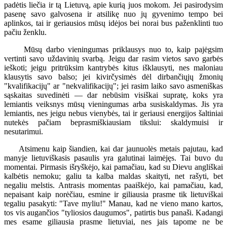
padėtis liečia ir tą Lietuvą, apie kurią juos mokom. Jei pasirodysim
pasenę savo galvosena ir atsilikę nuo jų gyvenimo tempo bei
aplinkos, tai ir geriausios mūsų idėjos bei norai bus paženklinti tuo
pačiu ženklu.
Mūsų darbo vieningumas priklausys nuo to, kaip pajėgsim
vertinti savo uždavinių svarbą. Jeigu dar rasim vietos savo garbės
ieškoti; jeigu pritrūksim kantrybės kitus išklausyti, nes maloniau
klausytis savo balso; jei kivirčysimės dėl dirbančiųjų žmonių
"kvalifikacijų" ar "nekvalifikacijų"; jei rasim laiko savo asmeniškas
sąskaitas suvedinėti — dar nebūsim visiškai supratę, koks yra
lemiantis veiksnys mūsų vieningumas arba susiskaldymas. Jis yra
lemiantis, nes jeigu nebus vienybės, tai ir geriausi energijos šaltiniai
nutekės pačiam beprasmiškiausiam tikslui: skaldymuisi ir
nesutarimui.
Atsimenu kaip šiandien, kai dar jaunuolės metais pajutau, kad
manyje lietuviškasis pasaulis yra galutinai laimėjęs. Tai buvo du
momentai. Pirmasis išryškėjo, kai pamačiau, kad su Dievu angliškai
kalbėtis nemoku; galiu ta kalba maldas skaityti, net rašyti, bet
negaliu melstis. Antrasis momentas paaiškėjo, kai pamačiau, kad,
nepaisant kaip norėčiau, esmine ir giliausia prasme tik lietuviškai
tegaliu pasakyti: "Tave myliu!" Manau, kad ne vieno mano kartos,
tos vis augančios "tyliosios daugumos", patirtis bus panaši. Kadangi
mes esame giliausia prasme lietuviai, nes jais tapome ne be