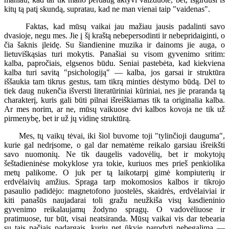
kitų tą patį skundą, supratau, kad ne man vienai taip "vaidenas".
Faktas, kad mūsų vaikai jau mažiau jausis padalinti savo
dvasioje, negu mes. Jie į šį kraštą nebepersodinti ir nebepridaiginti, o
čia šaknis įleidę. Su šiandienine muzika ir dainoms jie auga, o
lietuviškąsias turi mokytis. Panašiai su visom gyvenimo sritim:
kalba, papročiais, elgsenos būdu. Seniai pastebėta, kad kiekviena
kalba turi savitą "psichologiją" — kalba, jos garsai ir struktūra
iššaukia tam tikrus gestus, tam tikrą minties dėstymo būdą. Dėl to
tiek daug nukenčia išversti literatūriniai kūriniai, nes jie praranda tą
charakterį, kuris gali būti pilnai išreiškiamas tik ta originalia kalba.
Ar mes norim, ar ne, mūsų vaikuose dvi kalbos kovoja ne tik už
pirmenybę, bet ir už jų vidinę struktūrą.
Mes, tų vaikų tėvai, iki šiol buvome toji "tylinčioji dauguma",
kurie gal nedrįsome, o gal dar nematėme reikalo garsiau išreikšti
savo nuomonių. Ne tik daugelis vadovėlių, bet ir mokytojų
šeštadieninėse mokyklose yra tokie, kuriuos mes prieš penkiolika
metų palikome. O juk per tą laikotarpį gimė kompiuterių ir
erdvėlaivių amžius. Spraga tarp mokomosios kalbos ir tikrojo
pasaulio padidėjo: magnetofono juostelės, skaidrės, erdvėlaiviai ir
kiti panašūs naujadarai toli gražu neužkiša visų kasdieninio
gyvenimo reikalaujamų žodyno spragų. O vadovėliuose ir
pratimuose, tur būt, visai neatsiranda. Mūsų vaikai vis dar tebearia
su tais pačiais padargais, kurių net ūkyje parodyti nebegalima —