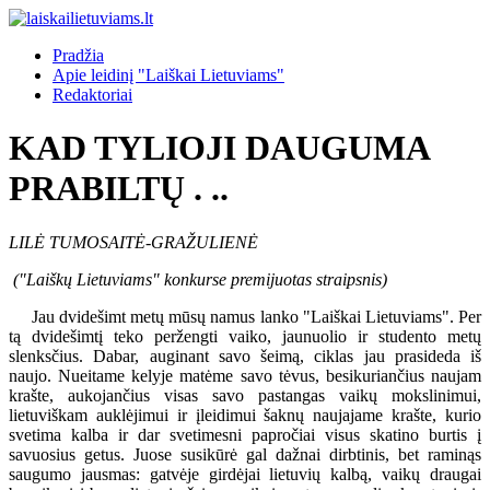
Pradžia
Apie leidinį "Laiškai Lietuviams"
Redaktoriai
KAD TYLIOJI DAUGUMA
PRABILTŲ . ..
LILĖ TUMOSAITĖ-GRAŽULIENĖ
("Laiškų Lietuviams" konkurse premijuotas straipsnis)
Jau dvidešimt metų mūsų namus lanko "Laiškai Lietuviams". Per
tą dvidešimtį teko peržengti vaiko, jaunuolio ir studento metų
slenksčius. Dabar, auginant savo šeimą, ciklas jau prasideda iš
naujo. Nueitame kelyje matėme savo tėvus, besikuriančius naujam
krašte, aukojančius visas savo pastangas vaikų mokslinimui,
lietuviškam auklėjimui ir įleidimui šaknų naujajame krašte, kurio
svetima kalba ir dar svetimesni papročiai visus skatino burtis į
savuosius getus. Juose susikūrė gal dažnai dirbtinis, bet raminąs
saugumo jausmas: gatvėje girdėjai lietuvių kalbą, vaikų draugai