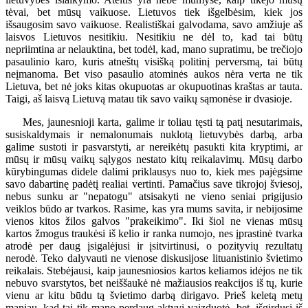
tėvai, bet mūsų vaikuose. Lietuvos tiek išgelbėsim, kiek jos
išsaugosim savo vaikuose. Realistiškai galvodama, savo amžiuje aš
laisvos Lietuvos nesitikiu. Nesitikiu ne dėl to, kad tai būtų
nepriimtina ar nelauktina, bet todėl, kad, mano supratimu, be trečiojo
pasaulinio karo, kuris atneštų visišką politinį perversmą, tai būtų
neįmanoma. Bet viso pasaulio atominės aukos nėra verta ne tik
Lietuva, bet nė joks kitas okupuotas ar okupuotinas kraštas ar tauta.
Taigi, aš laisvą Lietuvą matau tik savo vaikų sąmonėse ir dvasioje.
Mes, jaunesnioji karta, galime ir toliau tęsti tą patį nesutarimais,
susiskaldymais ir nemalonumais nuklotą lietuvybės darbą, arba
galime sustoti ir pasvarstyti, ar nereikėtų pasukti kita kryptimi, ar
mūsų ir mūsų vaikų sąlygos nestato kitų reikalavimų. Mūsų darbo
kūrybingumas didele dalimi priklausys nuo to, kiek mes pajėgsime
savo dabartinę padėtį realiai vertinti. Pamačius save tikrojoj šviesoj,
nebus sunku ar "nepatogu" atsisakyti ne vieno seniai prigijusio
veiklos būdo ar tvarkos. Rasime, kas yra mums savita, ir nebijosime
vienos kitos žilos galvos "prakeikimo". Iki šiol ne vienas mūsų
kartos žmogus traukėsi iš kelio ir ranka numojo, nes įprastinė tvarka
atrodė per daug įsigalėjusi ir įsitvirtinusi, o pozityvių rezultatų
nerodė. Teko dalyvauti ne vienose diskusijose lituanistinio švietimo
reikalais. Stebėjausi, kaip jaunesniosios kartos keliamos idėjos ne tik
nebuvo svarstytos, bet neiššaukė nė mažiausios reakcijos iš tų, kurie
vienu ar kitu būdu tą švietimo darbą dirigavo. Prieš keletą metų
maniau, kad tai tik mano perdaug aktyvi vaizduotė, bet, išgirdusi iš