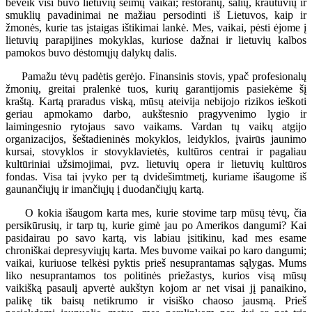
beveik visi buvo lietuvių šeimų vaikai; restoranų, salių, krautuvių ir
smuklių pavadinimai ne mažiau persodinti iš Lietuvos, kaip ir
žmonės, kurie tas įstaigas ištikimai lankė. Mes, vaikai, pėsti ėjome į
lietuvių parapijines mokyklas, kuriose dažnai ir lietuvių kalbos
pamokos buvo dėstomųjų dalykų dalis.
Pamažu tėvų padėtis gerėjo. Finansinis stovis, ypač profesionalų
žmonių, greitai pralenkė tuos, kurių garantijomis pasiekėme šį
kraštą. Kartą praradus viską, mūsų ateivija nebijojo rizikos ieškoti
geriau apmokamo darbo, aukštesnio pragyvenimo lygio ir
laimingesnio rytojaus savo vaikams. Vardan tų vaikų atgijo
organizacijos, šeštadieninės mokyklos, leidyklos, įvairūs jaunimo
kursai, stovyklos ir stovyklavietės, kultūros centrai ir pagaliau
kultūriniai užsimojimai, pvz. lietuvių opera ir lietuvių kultūros
fondas. Visa tai įvyko per tą dvidešimtmetį, kuriame išaugome iš
gaunančiųjų ir imančiųjų į duodančiųjų kartą.
O kokia išaugom karta mes, kurie stovime tarp mūsų tėvų, čia
persikūrusių, ir tarp tų, kurie gimė jau po Amerikos dangumi? Kai
pasidairau po savo kartą, vis labiau įsitikinu, kad mes esame
chroniškai depresyviųjų karta. Mes buvome vaikai po karo dangumi;
vaikai, kuriuose telkėsi pyktis prieš nesuprantamas sąlygas. Mums
liko nesuprantamos tos politinės priežastys, kurios visą mūsų
vaikišką pasaulį apvertė aukštyn kojom ar net visai jį panaikino,
palikę tik baisų netikrumo ir visiško chaoso jausmą. Prieš