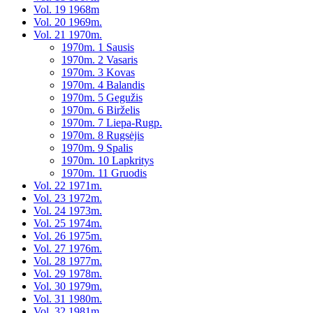
Vol. 19 1968m
Vol. 20 1969m.
Vol. 21 1970m.
1970m. 1 Sausis
1970m. 2 Vasaris
1970m. 3 Kovas
1970m. 4 Balandis
1970m. 5 Gegužis
1970m. 6 Birželis
1970m. 7 Liepa-Rugp.
1970m. 8 Rugsėjis
1970m. 9 Spalis
1970m. 10 Lapkritys
1970m. 11 Gruodis
Vol. 22 1971m.
Vol. 23 1972m.
Vol. 24 1973m.
Vol. 25 1974m.
Vol. 26 1975m.
Vol. 27 1976m.
Vol. 28 1977m.
Vol. 29 1978m.
Vol. 30 1979m.
Vol. 31 1980m.
Vol. 32 1981m.