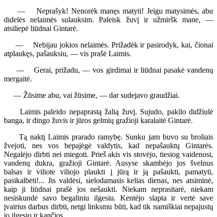
— Neprašyk! Nenorėk manęs matyti! Jeigu matysimės, abu
didelės nelaimės sulauksim. Paleisk žuvį ir užmiršk mane, —
atsiliepė liūdnai Gintarė.
— Nebijau jokios nelaimės. Prižadėk ir pasirodyk, kai, čionai
atplaukęs, pašauksiu, — vis prašė Laimis.
— Gerai, prižadu, — vos girdimai ir liūdnai pasakė vandenų
mergaitė.
— Žūsime abu, vai žūsime, — dar sudejavo graudžiai.
Laimis paleido nepaprastą žalią žuvį. Sujudo, pakilo didžiulė
banga, ir dingo žuvis ir jūros gelmių gražioji karalaitė Gintarė.
Tą naktį Laimis prarado ramybę. Sunku jam buvo su broliais
žvejoti, nes vos bepajėgė valdytis, kad nepašauktų Gintarės.
Negalėjo dirbti nei miegoti. Prieš akis vis stovėjo, tiesiog vaidenosi,
vandenų dukra, gražioji Gintarė. Ausyse skambėjo jos švelnus
balsas ir viliote viliojo plaukti į jūrą ir ją pašaukti, pamatyti,
pasikalbėti!... Jis valdėsi, sielodamasis kelias dienas, nes atsiminė,
kaip ji liūdnai prašė jos nešaukti. Niekam neprasitarė, niekam
nesiskundė savo begaliniu ilgesiu. Kentėjo slapta ir vertė save
įvairius darbus dirbti, netgi linksmu būti, kad tik namiškiai nepajustų
jo ilgesio ir kančios.