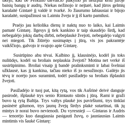
tikėjo, kad be Perkūno dievaičio įsakymo jis nedrįsta kelti jūroje
baisių bangų ir audrų. Niekas nežinojo ir neįtarė, kad jūros gelmių
karalaitė Gintarė jį valdė ir tvarkė. Jo žiaurumo labiausiai ir bijojo
karalaitė, susipažinusi su Laimiu žveju ir jį iš karto pamilusi.
Praėjo jau keliolika dienų ir naktų nuo to laiko, kai Laimis
pamatė Gintarę. Ilgesys jį tiek kankino ir taip skaudėjo širdį, kad
nebegalėjo jokių darbų dirbti, nebeplaukė žvejoti, nebegalėjo valgyti
nei miegoti. Tik žiūrėjo susimąstęs į jūrą, vis jos pakrantėje
vaikščiojo, galvojo ir svajojo apie Gintarę.
Susirūpino abu tėvai. Kalbino jį, klausinėjo, kodėl jis toks
nuliūdęs, kodėl su broliais neplaukia žvejoti? Motina net verkė iš
susirūpinimo. Broliai visaip jį bandė pralinksminti ir labai švelniai
užklausė, kas jį kankina, tačiau nieko iš jo nesužinojo. Gailėjo jis
tėvų ir norėjo juos suraminti, todėl pasižadėjo su broliais išplaukti
žvejoti.
Pasižadėjo ir tuoj pat, kitą rytą, vos tik Aušrinė deivė danguje
pasirodė, išplaukė trys senio Rimtauto sūnūs į jūrą. Rami ir graži
buvo tą rytą Baltija. Trys valtys plaukė jos paviršiumi, trys tinklai
pasinėrė gilumon, trys jaunų žvejų širdys plakė sutartinai, tik jų
mintys ir norai buvo nevienodi. Du vyresnieji — Gintaras ir Audris
— tenorėjo kuo daugiausia pasigauti žuvų, o jauniausias Laimis
mintimis vis šaukė Gintarę: