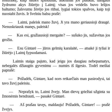
išsidraikę, kaip saulės spinduliai, auksiniai jos plaukai; dangaus
žydrumo akys žiūrėjo į Laimį; visas jos veidelis buvo lelijos
baltumo; žalsvumu žėrėjo jos rūbai, lygiai tokios spalvos, kaip toji
nuostabi žuvis. Ir švelniu balsu prašė:
— Laimi, paleisk mano žuvį. Ji yra mano geriausioji draugė.
Nenuskriausk manęs, paleisk!
— Kas esi, gražiausioji mergaite? — sušuko jis, sužavėtas jos
grožiu.
— Esu Gintarė — jūros gelmių karalaitė, — atsakė ji tyliai ir
žiūrėjo į Laimį šypsodamasi.
Laimis staiga pajuto, kad jeigu jos daugiau nebepamatys,
nebegalės džiaugtis gyvenimu — numirs iš ilgesio. Todėl meiliai
paprašė:
— Prižadėk, Gintare, kad nors retkarčiais man pasirodysi, tai
tavo žuvį paleisiu.
— Neprašyk to, Laimi žvejy. Man dievų griežtai užginta su
žmonėmis bendrauti, — pasakė Gintarė.
— Aš prašau tavęs, maldauju! Prižadėk, Gintare! — prašė
žvejys.