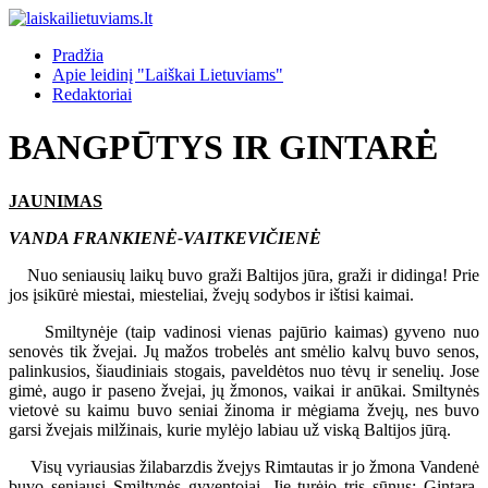
Pradžia
Apie leidinį "Laiškai Lietuviams"
Redaktoriai
BANGPŪTYS IR GINTARĖ
JAUNIMAS
VANDA FRANKIENĖ-VAITKEVIČIENĖ
Nuo seniausių laikų buvo graži Baltijos jūra, graži ir didinga! Prie
jos įsikūrė miestai, miesteliai, žvejų sodybos ir ištisi kaimai.
Smiltynėje (taip vadinosi vienas pajūrio kaimas) gyveno nuo
senovės tik žvejai. Jų mažos trobelės ant smėlio kalvų buvo senos,
palinkusios, šiaudiniais stogais, paveldėtos nuo tėvų ir senelių. Jose
gimė, augo ir paseno žvejai, jų žmonos, vaikai ir anūkai. Smiltynės
vietovė su kaimu buvo seniai žinoma ir mėgiama žvejų, nes buvo
garsi žvejais milžinais, kurie mylėjo labiau už viską Baltijos jūrą.
Visų vyriausias žilabarzdis žvejys Rimtautas ir jo žmona Vandenė
buvo seniausi Smiltynės gyventojai. Jie turėjo tris sūnus: Gintarą,