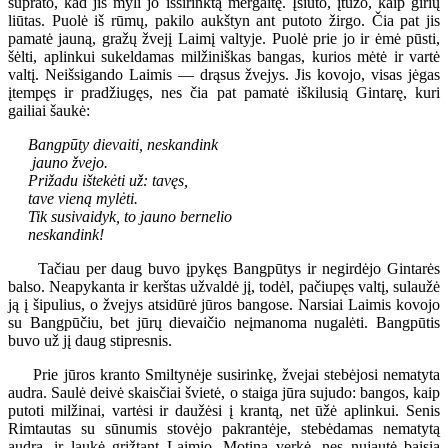
suprato, kad jis myli jo išsirinktą mergaitę. Įsiuto, įtūžo, kaip girių
liūtas. Puolė iš rūmų, pakilo aukštyn ant putoto žirgo. Čia pat jis
pamatė jauną, gražų žvejį Laimį valtyje. Puolė prie jo ir ėmė pūsti,
šėlti, aplinkui sukeldamas milžiniškas bangas, kurios mėtė ir vartė
valtį. Neišsigando Laimis — drąsus žvejys. Jis kovojo, visas jėgas
įtempęs ir pradžiugęs, nes čia pat pamatė iškilusią Gintarę, kuri
gailiai šaukė:
Bangpūty dievaiti, neskandink
jauno žvejo.
Prižadu ištekėti už: tavęs,
tave vieną mylėti.
Tik susivaidyk, to jauno bernelio
neskandink!
Tačiau per daug buvo įpykęs Bangpūtys ir negirdėjo Gintarės
balso. Neapykanta ir kerštas užvaldė jį, todėl, pačiupęs valtį, sulaužė
ją į šipulius, o žvejys atsidūrė jūros bangose. Narsiai Laimis kovojo
su Bangpūčiu, bet jūrų dievaičio neįmanoma nugalėti. Bangpūtis
buvo už jį daug stipresnis.
Prie jūros kranto Smiltynėje susirinkę, žvejai stebėjosi nematyta
audra. Saulė deivė skaisčiai švietė, o staiga jūra sujudo: bangos, kaip
putoti milžinai, vartėsi ir daužėsi į krantą, net ūžė aplinkui. Senis
Rimtautas su sūnumis stovėjo pakrantėje, stebėdamas nematytą
audrą, ir laukė grįžtant Laimio. Motina verkė, nes nujautė baisią