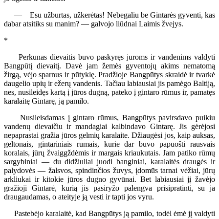
— Esu užburtas, užkerėtas! Nebegaliu be Gintarės gyventi, kas
dabar atsitiks su manim? — galvojo liūdnai Laimis žvejys.
*
Perkūnas dievaitis buvo paskyręs jūroms ir vandenims valdyti
Bangpūtį dievaitį. Davė jam žemės gyventojų akims nematomą
žirgą, vėjo sparnus ir pūtyklę. Pradžioje Bangpūtys skraidė ir tvarkė
daugelio upių ir ežerų vandenis. Tačiau labiausiai jis pamėgo Baltiją,
nes, nusileidęs kartą į jūros dugną, pateko į gintaro rūmus ir, pamatęs
karalaitę Gintarę, ją pamilo.
Nusileisdamas į gintaro rūmus, Bangpūtys pavirsdavo puikiu
vandenų dievaičiu ir mandagiai kalbindavo Gintarę. Jis gėrėjosi
nepaprastai gražia jūros gelmių karalaite. Džiaugėsi jos, kaip auksas,
geltonais, gintariniais rūmais, kurie dar buvo papuošti rausvais
koralais, jūrų žvaiggždėmis ir margais kriaukutais. Jam patiko rūmų
sargybiniai — du didžiuliai juodi banginiai, karalaitės draugės ir
palydovės — žalsvos, spindinčios žuvys, įdomūs tarnai vėžiai, jūrų
arkliukai ir kitokie jūros dugno gyvūnai. Bet labiausiai jį žavėjo
gražioji Gintarė, kurią jis pasiryžo palengva prisipratinti, su ja
draugaudamas, o ateityje ją vesti ir tapti jos vyru.
Pastebėjo karalaitė, kad Bangpūtys ją pamilo, todėl ėmė jį valdyti