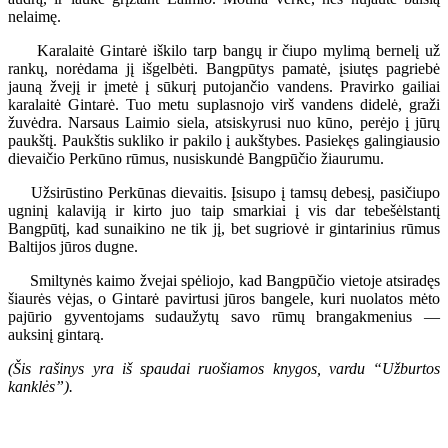
nelaimę.
Karalaitė Gintarė iškilo tarp bangų ir čiupo mylimą bernelį už
rankų, norėdama jį išgelbėti. Bangpūtys pamatė, įsiutęs pagriebė
jauną žvejį ir įmetė į sūkurį putojančio vandens. Pravirko gailiai
karalaitė Gintarė. Tuo metu suplasnojo virš vandens didelė, graži
žuvėdra. Narsaus Laimio siela, atsiskyrusi nuo kūno, perėjo į jūrų
paukštį. Paukštis sukliko ir pakilo į aukštybes. Pasiekęs galingiausio
dievaičio Perkūno rūmus, nusiskundė Bangpūčio žiaurumu.
Užsirūstino Perkūnas dievaitis. Įsisupo į tamsų debesį, pasičiupo
ugninį kalaviją ir kirto juo taip smarkiai į vis dar tebešėlstantį
Bangpūtį, kad sunaikino ne tik jį, bet sugriovė ir gintarinius rūmus
Baltijos jūros dugne.
Smiltynės kaimo žvejai spėliojo, kad Bangpūčio vietoje atsiradęs
šiaurės vėjas, o Gintarė pavirtusi jūros bangele, kuri nuolatos mėto
pajūrio gyventojams sudaužytų savo rūmų brangakmenius —
auksinį gintarą.
(Šis rašinys yra iš spaudai ruošiamos knygos, vardu “Užburtos
kanklės”).