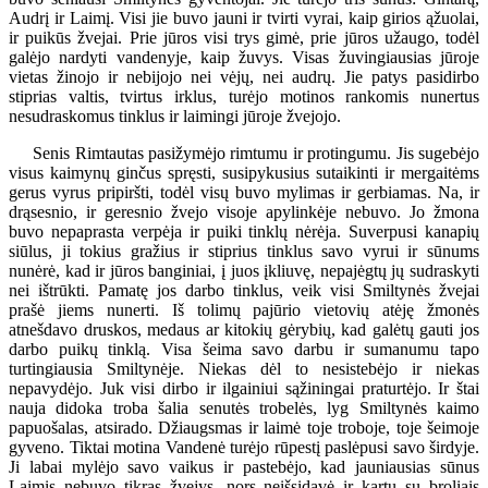
Audrį ir Laimį. Visi jie buvo jauni ir tvirti vyrai, kaip girios ąžuolai,
ir puikūs žvejai. Prie jūros visi trys gimė, prie jūros užaugo, todėl
galėjo nardyti vandenyje, kaip žuvys. Visas žuvingiausias jūroje
vietas žinojo ir nebijojo nei vėjų, nei audrų. Jie patys pasidirbo
stiprias valtis, tvirtus irklus, turėjo motinos rankomis nunertus
nesudraskomus tinklus ir laimingi jūroje žvejojo.
Senis Rimtautas pasižymėjo rimtumu ir protingumu. Jis sugebėjo
visus kaimynų ginčus spręsti, susipykusius sutaikinti ir mergaitėms
gerus vyrus pripiršti, todėl visų buvo mylimas ir gerbiamas. Na, ir
drąsesnio, ir geresnio žvejo visoje apylinkėje nebuvo. Jo žmona
buvo nepaprasta verpėja ir puiki tinklų nėrėja. Suverpusi kanapių
siūlus, ji tokius gražius ir stiprius tinklus savo vyrui ir sūnums
nunėrė, kad ir jūros banginiai, į juos įkliuvę, nepajėgtų jų sudraskyti
nei ištrūkti. Pamatę jos darbo tinklus, veik visi Smiltynės žvejai
prašė jiems nunerti. Iš tolimų pajūrio vietovių atėję žmonės
atnešdavo druskos, medaus ar kitokių gėrybių, kad galėtų gauti jos
darbo puikų tinklą. Visa šeima savo darbu ir sumanumu tapo
turtingiausia Smiltynėje. Niekas dėl to nesistebėjo ir niekas
nepavydėjo. Juk visi dirbo ir ilgainiui sąžiningai praturtėjo. Ir štai
nauja didoka troba šalia senutės trobelės, lyg Smiltynės kaimo
papuošalas, atsirado. Džiaugsmas ir laimė toje troboje, toje šeimoje
gyveno. Tiktai motina Vandenė turėjo rūpestį paslėpusi savo širdyje.
Ji labai mylėjo savo vaikus ir pastebėjo, kad jauniausias sūnus
Laimis nebuvo tikras žvejys, nors neišsidavė ir kartu su broliais