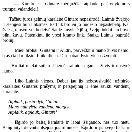
— Kur tu esi, Gintare mergužėle, atplauk, pasirodyk nors
trumpai valandėlei!
Tačiau jūros gelmių karalaitė Gintarė nepasirodė. Laimis žvejojo
ir stengėsi būti linksmas, kad tik broliai jo liūdesio nepastebėtų. Kai
šviesi, rausvu veidu deivė Saulė nušvietė jūrą, žvejų tinklai jau buvo
pilni žuvų. Patenkinti jie yrėsi kranto link. Staiga Laimis paprašė
brolių:
— Mieli broliai. Gintarai ir Audri, parvežkit ir mano žuvis namo,
o aš čia dar liksiu. Puiki diena. Dar pabandysiu vienas žvejoti.
Broliai mielai sutiko. Paėmė Laimio sugautas žuvis ir nusiyrė
namo.
Liko Laimis vienas. Dabar jau jis nebesusivaldė, užmiršo
karalaitės Gintarės prašymą ir perspėjimą ir ėmė šaukti vandenų
karalaitę:
Atplauk, pasirodyk, Gintare,
Mano numylėta vandenų mergele,
Atplauk, atplauk, Gintare!
Išgirdo jo balsą karalaitė ir labai išsigando, nes tuo metu
Bangpūtys dievaitis ilsėjosi jos rūmuose. Išgirdo ir jis žvejo balsą ir