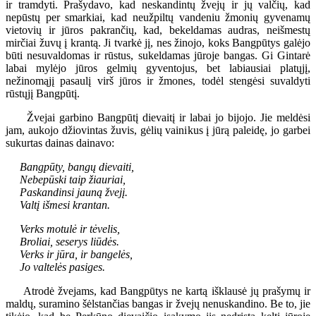
ir tramdyti. Prašydavo, kad neskandintų žvejų ir jų valčių, kad
nepūstų per smarkiai, kad neužpiltų vandeniu žmonių gyvenamų
vietovių ir jūros pakrančių, kad, bekeldamas audras, neišmestų
mirčiai žuvų į krantą. Ji tvarkė jį, nes žinojo, koks Bangpūtys galėjo
būti nesuvaldomas ir rūstus, sukeldamas jūroje bangas. Gi Gintarė
labai mylėjo jūros gelmių gyventojus, bet labiausiai platųjį,
nežinomąjį pasaulį virš jūros ir žmones, todėl stengėsi suvaldyti
rūstųjį Bangpūtį.
Žvejai garbino Bangpūtį dievaitį ir labai jo bijojo. Jie meldėsi
jam, aukojo džiovintas žuvis, gėlių vainikus į jūrą paleidę, jo garbei
sukurtas dainas dainavo:
Bangpūty, bangų dievaiti,
Nebepūski taip žiauriai,
Paskandinsi jauną žvejį.
Valtį išmesi krantan.
Verks motulė ir tėvelis,
Broliai, seserys liūdės.
Verks ir jūra, ir bangelės,
Jo valtelės pasiges.
Atrodė žvejams, kad Bangpūtys ne kartą išklausė jų prašymų ir
maldų, suramino šėlstančias bangas ir žvejų nenuskandino. Be to, jie