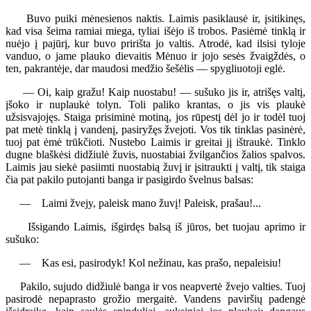
Buvo puiki mėnesienos naktis. Laimis pasiklausė ir, įsitikinęs,
kad visa šeima ramiai miega, tyliai išėjo iš trobos. Pasiėmė tinklą ir
nuėjo į pajūrį, kur buvo pririšta jo valtis. Atrodė, kad ilsisi tyloje
vanduo, o jame plauko dievaitis Mėnuo ir jojo sesės žvaigždės, o
ten, pakrantėje, dar maudosi medžio šešėlis — spygliuotoji eglė.
— Oi, kaip gražu! Kaip nuostabu! — sušuko jis ir, atrišęs valtį,
įšoko ir nuplaukė tolyn. Toli paliko krantas, o jis vis plaukė
užsisvajojęs. Staiga prisiminė motiną, jos rūpestį dėl jo ir todėl tuoj
pat metė tinklą į vandenį, pasiryžęs žvejoti. Vos tik tinklas pasinėrė,
tuoj pat ėmė trūkčioti. Nustebo Laimis ir greitai jį ištraukė. Tinklo
dugne blaškėsi didžiulė žuvis, nuostabiai žvilgančios žalios spalvos.
Laimis jau siekė pasiimti nuostabią žuvį ir įsitraukti į valtį, tik staiga
čia pat pakilo putojanti banga ir pasigirdo švelnus balsas:
— Laimi žvejy, paleisk mano žuvį! Paleisk, prašau!...
Išsigando Laimis, išgirdęs balsą iš jūros, bet tuojau aprimo ir
sušuko:
— Kas esi, pasirodyk! Kol nežinau, kas prašo, nepaleisiu!
Pakilo, sujudo didžiulė banga ir vos neapvertė žvejo valties. Tuoj
pasirodė nepaprasto grožio mergaitė. Vandens paviršių padengė