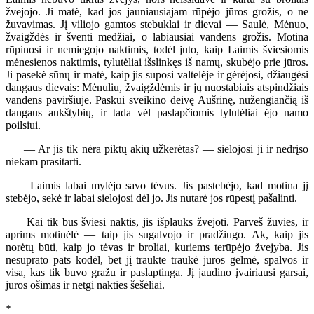
žvejojo. Ji matė, kad jos jauniausiajam rūpėjo jūros grožis, o ne
žuvavimas. Jį viliojo gamtos stebuklai ir dievai — Saulė, Mėnuo,
žvaigždės ir šventi medžiai, o labiausiai vandens grožis. Motina
rūpinosi ir nemiegojo naktimis, todėl juto, kaip Laimis šviesiomis
mėnesienos naktimis, tylutėliai išslinkęs iš namų, skubėjo prie jūros.
Ji pasekė sūnų ir matė, kaip jis suposi valtelėje ir gėrėjosi, džiaugėsi
dangaus dievais: Mėnuliu, žvaigždėmis ir jų nuostabiais atspindžiais
vandens paviršiuje. Paskui sveikino deivę Aušrinę, nužengiančią iš
dangaus aukštybių, ir tada vėl paslapčiomis tylutėliai ėjo namo
poilsiui.
— Ar jis tik nėra piktų akių užkerėtas? — sielojosi ji ir nedrįso
niekam prasitarti.
Laimis labai mylėjo savo tėvus. Jis pastebėjo, kad motina jį
stebėjo, sekė ir labai sielojosi dėl jo. Jis nutarė jos rūpestį pašalinti.
Kai tik bus šviesi naktis, jis išplauks žvejoti. Parveš žuvies, ir
aprims motinėlė — taip jis sugalvojo ir pradžiugo. Ak, kaip jis
norėtų būti, kaip jo tėvas ir broliai, kuriems terūpėjo žvejyba. Jis
nesuprato pats kodėl, bet jį traukte traukė jūros gelmė, spalvos ir
visa, kas tik buvo gražu ir paslaptinga. Jį jaudino įvairiausi garsai,
jūros ošimas ir netgi nakties šešėliai.
*