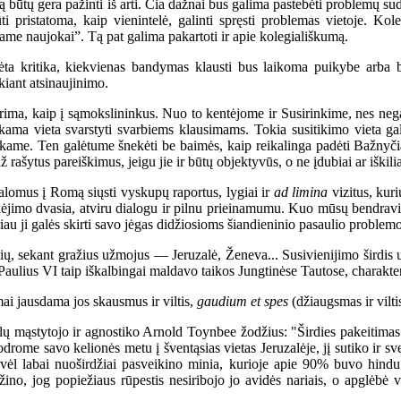
būtų gera pažinti iš arti. Čia dažnai bus galima pastebėti problemų sudė
ti pristatoma, kaip vienintelė, galinti spręsti problemas vietoje. 
ame naujokai”. Tą pat galima pakartoti ir apie kolegiališkumą.
a kritika, kiekvienas bandymas klausti bus laikoma puikybe arba b
iant atsinaujinimo.
ima, kaip į sąmokslininkus. Nuo to kentėjome ir Susirinkime, nes nega
inkama vieta svarstyti svarbiems klausimams. Tokia susitikimo vieta ga
utinkame. Ten galėtume šnekėti be baimės, kaip reikalinga padėti Bažnyči
 rašytus pareiškimus, jeigu jie ir būtų objektyvūs, o ne įdubiai ar iškilia
lomus į Romą siųsti vyskupų raportus, lygiai ir
ad limina
vizitus, kuri
tikėjimo dvasia, atviru dialogu ir pilnu prieinamumu. Kuo mūsų bendrav
riau ji galės skirti savo jėgas didžiosioms šiandieninio pasaulio problem
, sekant gražius užmojus — Jeruzalė, Ženeva... Susivienijimo širdis už 
 Paulius VI taip iškalbingai maldavo taikos Jungtinėse Tautose, charakt
i jausdama jos skausmus ir viltis,
gaudium et spes
(džiaugsmas ir viltis
mąstytojo ir agnostiko Arnold Toynbee žodžius: "Širdies pakeitimas yr
drome savo kelionės metu į šventąsias vietas Jeruzalėje, jį sutiko ir s
ėl labai nuoširdžiai pasveikino minia, kurioje apie 90% buvo hindu ti
ažino, jog popiežiaus rūpestis nesiribojo jo avidės nariais, o apglėbė 