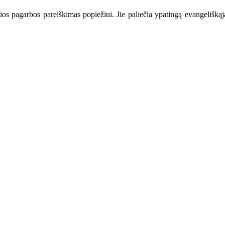
pagarbos pareiškimas popiežiui. Jie paliečia ypatingą evangeliškąją 
.