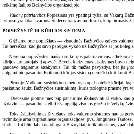
reikšmę Italijos Bažnyčios organizacijoje.
Vakarų patriarchas.
Popiežiaus yra ypatingi ryšiai su Vakarų Bažn
rytuose yra labai svarbus. Ši decentralizavimo forma, kaip pirmasis ži
POPIEŽYSTĖ IR KŪRIJOS SISTEMA
Grįžtame prie popiežiaus — visuotinės Bažnyčios galvos vaidmens. 
Tai nereiškia, kad jis savo pareigas vykdo už Bažnyčios ar jos kolegial
Nereikia popiežystės maišyti su kurijos patarnavimais, atliekamais po
kūrijos tarnautojais jį apvylė. Beveik kiekvienas atsakymas buvo neigiam
gaudavo teigiamus atsakymus. Tai tik mažas pavyzdys, bet jis
įro
antgamtinio pasaulio. Kritikuoti kūrijos sistemą nereiškia kritikuoti B
Pirmojo Vatikano susirinkimo metu vyskupai pateikė kūrijai ilgą sku
paskatino šaukti Bažnyčios susirinkimą (kuris teologine prasme yra vir
Diecezine plotme mes taip pat turime išsilaisvinti iš visko, kas pada
uždavinį — pasauliui skelbti Evangeliją visu jos grožiu ir Velykų švi
Toks išsilaisvinimas iš viršaus, toks valdymo sistemos naujas pertvarky
technikoje arba tarptautinėse organizacijose, pvz. Jungtinėse Tautose. T
studiją. Tai būtų labai naudinga ir Bažnyčiai, ir tikintiesiems, ypač d