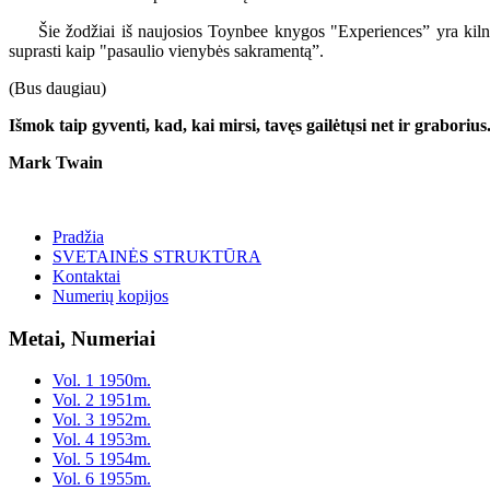
Šie žodžiai iš naujosios Toynbee knygos "Experiences” yra kilnios 
suprasti kaip "pasaulio vienybės sakramentą”.
(Bus daugiau)
Išmok taip gyventi, kad, kai mirsi, tavęs gailėtųsi net ir graborius
Mark Twain
Pradžia
SVETAINĖS STRUKTŪRA
Kontaktai
Numerių kopijos
Metai, Numeriai
Vol. 1 1950m.
Vol. 2 1951m.
Vol. 3 1952m.
Vol. 4 1953m.
Vol. 5 1954m.
Vol. 6 1955m.