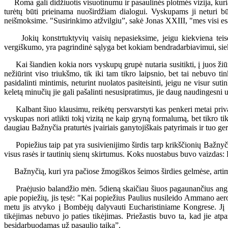
Roma gali didžiuotis visuotinumu ir pasaulinės plotmės vizija, kurią 
turėtų būti prieinama nuoširdžiam dialogui. Vyskupams ji neturi bū
neišmoksime. "Susirinkimo atžvilgiu”, sakė Jonas XXIII, "mes visi es
Jokių konstrtuktyvių vaisių nepasieksime, jeigu kiekviena teisėt
vergiškumo, yra pagrindinė sąlyga bet kokiam bendradarbiavimui, siek
Kai šiandien kokia nors vyskupų grupė nutaria susitikti, į juos žiūr
nežiūrint viso triukšmo, tik iki tam tikro laipsnio, bet tai nebuvo t
pasidalinti mintimis, neturint nuolatos pasiteisinti, jeigu ne visur s
keletą minučių jie gali pašalinti nesusipratimus, jie daug naudingesni už
Kalbant šiuo klausimu, reikėtų persvarstyti kas penkeri metai priva
vyskupas nori atlikti tokį vizitą ne kaip gryną formalumą, bet tikro 
daugiau Bažnyčia praturtės įvairiais ganytojiškais patyrimais ir tuo ge
Popiežius taip pat yra susivienijimo širdis tarp krikščionių Bažnyčių
visus rasės ir tautinių sienų skirtumus. Koks nuostabus buvo vaizdas:
Bažnyčią, kuri yra pačiose žmogiškos šeimos širdies gelmėse, artima
Praėjusio balandžio mėn. 5dieną skaičiau šiuos pagaunančius anglų 
apie popiežių, jis tęsė: "Kai popiežius Paulius nusileido Ammano aero
metu jis atvyko į Bombėjų dalyvauti Eucharistiniame Kongrese. Jį v
tikėjimas nebuvo jo paties tikėjimas. Priežastis buvo ta, kad jie atp
besidarbuodamas už pasaulio taiką”.