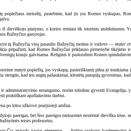
 popiežiaus metraštį, pastebime, kad jis yra Romos vyskupas, Romos
galva.
 dieviškojo įstatymo, o kurios remiasi tik istoriniu atsitiktinumu. Yr
isos Bažnyčios ganytojas.
yti tą Bažnyčią visų pasaulio Bažnyčių motina ir vadove —
mater e
kia pripažinti, kad Romos Bažnyčiai priklauso pirmenybė tikėjimo ir 
šventųjų krauju gaivinama. Religinis ir pastoralinis Romos spinduliavima
ime matyti popiežių, jos vyskupą, pasireiškiantį pilna jo traukiama 
kia stengtis, kad ten augtų pašaukimai, klestėtų parapijų gyvenimas, kad 
r administratyvinio nerangumo, norint tobuliau gyventi Evangelija, yr
vęsti praktiškam apaštalavimo darbui.
a po kitos užkrovė praėjusieji amžiai.
ytojo pareigas, bet šios pareigos niekuomet nesirėmė dieviška teise, než
bažnytinės teisės profesorius.
mas.
Čia atsirado naujas elementas — Italijos vyskupų konferencijos įs