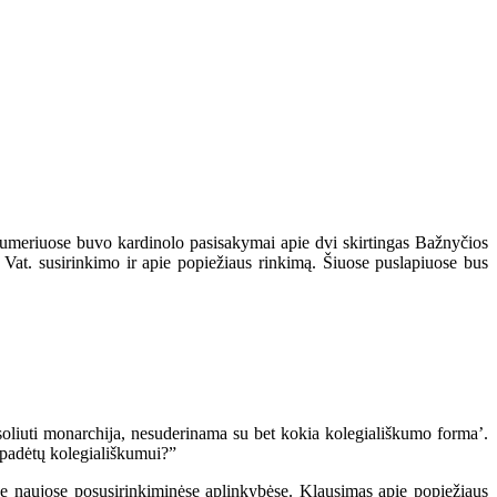
umeriuose buvo kardinolo pasisakymai apie dvi skirtingas Bažnyčios
Vat. susirinkimo ir apie popiežiaus rinkimą. Šiuose puslapiuose bus
oliuti monarchija, nesuderinama su bet kokia kolegiališkumo forma’.
 padėtų kolegiališkumui?”
je naujose posusirinkiminėse aplinkybėse. Klausimas apie popiežiaus