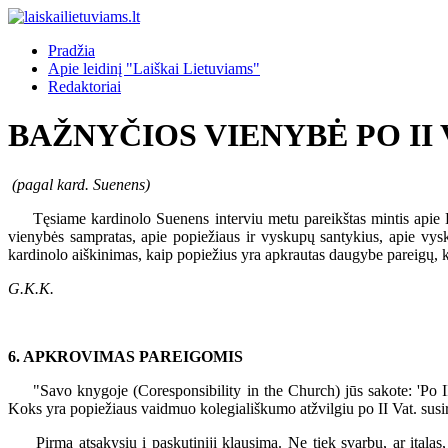
Pradžia
Apie leidinį "Laiškai Lietuviams"
Redaktoriai
BAŽNYČIOS VIENYBĖ PO II
(pagal kard. Suenens)
Tęsiame kardinolo Suenens interviu metu pareikštas mintis apie Ba
vienybės sampratas, apie popiežiaus ir vyskupų santykius, apie vys
kardinolo aiškinimas, kaip popiežius yra apkrautas daugybe pareigų, k
G.K.K.
6. APKROVIMAS PAREIGOMIS
"Savo knygoje (Coresponsibility in the Church) jūs sakote: 'Po II 
Koks yra popiežiaus vaidmuo kolegiališkumo atžvilgiu po II Vat. susi
Pirma atsakysiu į paskutinįjį klausimą. Ne tiek svarbu, ar italas,