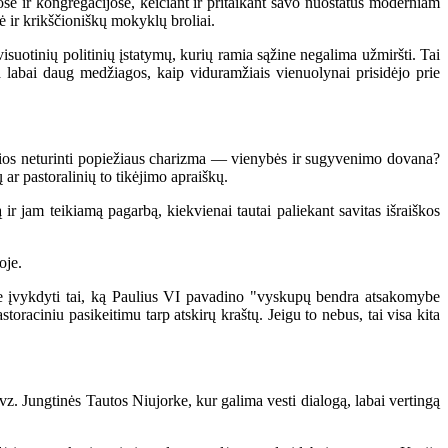
e ir kongregacijose, keičiant ir pritaikant savo nuostatus moderniam
rė ir krikščioniškų mokyklų broliai.
 visuotinių politinių įstatymų, kurių ramia sąžine negalima užmiršti. Tai
 labai daug medžiagos, kaip viduramžiais vienuolynai prisidėjo prie
ygios neturinti popiežiaus charizma — vienybės ir sugyvenimo dovana?
ar pastoralinių to tikėjimo apraiškų.
r jam teikiamą pagarbą, kiekvienai tautai paliekant savitas išraiškos
oje.
me įvykdyti tai, ką Paulius VI pavadino "vyskupų bendra atsakomybe
oraciniu pasikeitimu tarp atskirų kraštų. Jeigu to nebus, tai visa kita
vz. Jungtinės Tautos Niujorke, kur galima vesti dialogą, labai vertingą