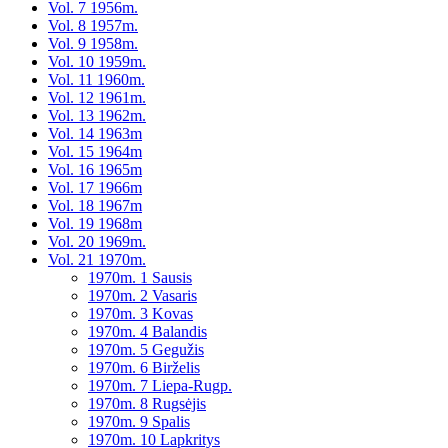
Vol. 7 1956m.
Vol. 8 1957m.
Vol. 9 1958m.
Vol. 10 1959m.
Vol. 11 1960m.
Vol. 12 1961m.
Vol. 13 1962m.
Vol. 14 1963m
Vol. 15 1964m
Vol. 16 1965m
Vol. 17 1966m
Vol. 18 1967m
Vol. 19 1968m
Vol. 20 1969m.
Vol. 21 1970m.
1970m. 1 Sausis
1970m. 2 Vasaris
1970m. 3 Kovas
1970m. 4 Balandis
1970m. 5 Gegužis
1970m. 6 Birželis
1970m. 7 Liepa-Rugp.
1970m. 8 Rugsėjis
1970m. 9 Spalis
1970m. 10 Lapkritys