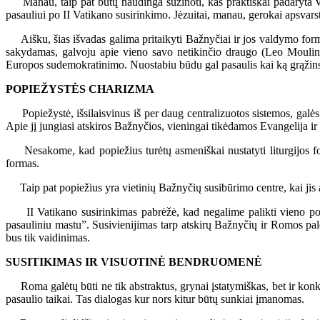
Manau, taip pat būtų naudinga sužinoti, kas praktiškai padaryta vad
pasauliui po II Vatikano susirinkimo. Jėzuitai, manau, gerokai apsvarst
Aišku, šias išvadas galima pritaikyti Bažnyčiai ir jos valdymo fo
sakydamas, galvoju apie vieno savo netikinčio draugo (Leo Moulin) 
Europos sudemokratinimo. Nuostabiu būdu gal pasaulis kai ką grąžins 
POPIEŽYSTĖS CHARIZMA
Popiežystė, išsilaisvinus iš per daug centralizuotos sistemos, galė
Apie jį jungiasi atskiros Bažnyčios, vieningai tikėdamos Evangelija ir 
Nesakome, kad popiežius turėtų asmeniškai nustatyti liturgijos forma
formas.
Taip pat popiežius yra vietinių Bažnyčių susibūrimo centre, kai jis 
II Vatikano susirinkimas pabrėžė, kad negalime palikti vieno popi
pasauliniu mastu”. Susivienijimas tarp atskirų Bažnyčių ir Romos palen
bus tik vaidinimas.
SUSITIKIMAS IR VISUOTINĖ BENDRUOMENĖ
Roma galėtų būti ne tik abstraktus, grynai įstatymiškas, bet ir konkre
pasaulio taikai. Tas dialogas kur nors kitur būtų sunkiai įmanomas.