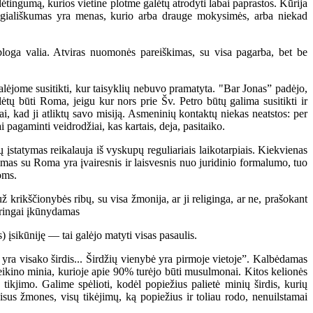
tingumą, kurios vietine plotme galėtų atrodyti labai paprastos. Kūrija
Kolegiališkumas yra menas, kurio arba drauge mokysimės, arba niekad
loga valia. Atviras nuomonės pareiškimas, su visa pagarba, bet be
lėjome susitikti, kur taisyklių nebuvo pramatyta. "Bar Jonas” padėjo,
lėtų būti Roma, jeigu kur nors prie Šv. Petro būtų galima susitikti ir
ai, kad ji atliktų savo misiją. Asmeninių kontaktų niekas neatstos: per
i pagaminti veidrodžiai, kas kartais, deja, pasitaiko.
ų įstatymas reikalauja iš vyskupų reguliariais laikotarpiais. Kiekvienas
imas su Roma yra įvairesnis ir laisvesnis nuo juridinio formalumo, tuo
oms.
krikščionybės ribų, su visa žmonija, ar ji religinga, ar ne, prašokant
eringai įkūnydamas
) įsikūniję — tai galėjo matyti visas pasaulis.
a visako širdis... Širdžių vienybė yra pirmoje vietoje”. Kalbėdamas
veikino minia, kurioje apie 90% turėjo būti musulmonai. Kitos kelionės
kjimo. Galime spėlioti, kodėl popiežius palietė minių širdis, kurių
visus žmones, visų tikėjimų, ką popiežius ir toliau rodo, nenuilstamai