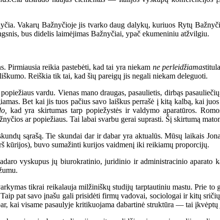
yčia. Vakarų Bažnyčioje jis tvarko daug dalykų, kuriuos Rytų Bažnyčio
ngsnis, bus didelis laimėjimas Bažnyčiai, ypač ekumeniniu atžvilgiu.
Pirmiausia reikia pastebėti, kad tai yra niekam
ne perleidžiamas
titu
iškumo. Reiškia tik tai, kad šių pareigų jis negali niekam deleguoti.
piežiaus vardu. Vienas mano draugas, pasaulietis, dirbąs pasauliečių a
as. Bet kai jis tuos pačius savo laiškus perrašė į kitą kalbą, kai juos s
do,
kad yra skirtumas tarp popiežystės ir valdymo aparatūros. Romos 
ažnyčios ar popiežiaus. Tai labai svarbu gerai suprasti. Šį skirtumą mat
ndų sąrašą. Tie skundai dar ir dabar yra aktualūs. Mūsų laikais Jonas
š kūrijos), buvo sumažinti kurijos vaidmenį iki reikiamų proporcijų.
ro vyskupus jų biurokratinio, juridinio ir administracinio aparato kali
ežumu.
mas tikrai reikalauja milžiniškų studijų tarptautiniu mastu. Prie to galėt
aip pat savo įnašu gali prisidėti firmų vadovai, sociologai ir kitų sriči
abar, kai visame pasaulyje kritikuojama dabartinė struktūra — tai įkvėptų