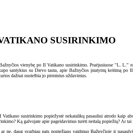
 VATIKANO SUSIRINKIMO
žnyčios vienybę po II Vatikano susirinkimo. Praėjusiuose "L. L.” n
kupo santykius su Dievo tauta, apie Bažnyčios įstatymų keitimą po II 
urios dažnai nustelbia jo pirminius uždavinius.
Vatikano susirinkimo popiežystė nekatalikų pasauliui atrodo kaip abs
rinkimo? Ką galvojate apie pageidavimus turėti neitalą popiežių? Ar tai
 ar ne, daug svarbiau pats popiežiaus vaidmuo Bažnyčioje ir pasauly