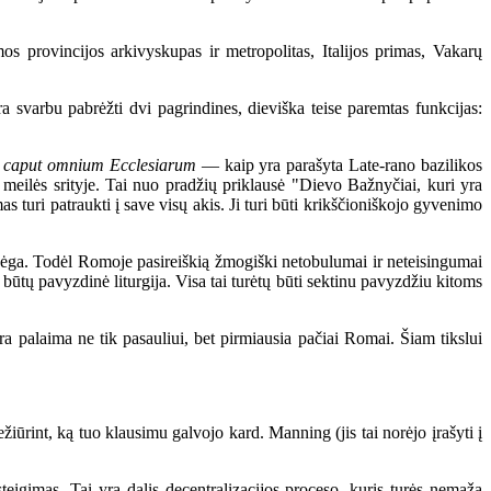
 provincijos arkivyskupas ir metropolitas, Italijos primas, Vakarų
a svarbu pabrėžti dvi pagrindines, dieviška teise paremtas funkcijas:
t caput omnium Ecclesiarum
— kaip yra parašyta Late-rano bazilikos
meilės srityje. Tai nuo pradžių priklausė "Dievo Bažnyčiai, kuri yra
s turi patraukti į save visų akis. Ji turi būti krikščioniškojo gyvenimo
jėga. Todėl Romoje pasireiškią žmogiški netobulumai ir neteisingumai
būtų pavyzdinė liturgija. Visa tai turėtų būti sektinu pavyzdžiu kitoms
a palaima ne tik pasauliui, bet pirmiausia pačiai Romai. Šiam tikslui
iūrint, ką tuo klausimu galvojo kard. Manning (jis tai norėjo įrašyti į
teigimas. Tai yra dalis decentralizacijos proceso, kuris turės nemažą