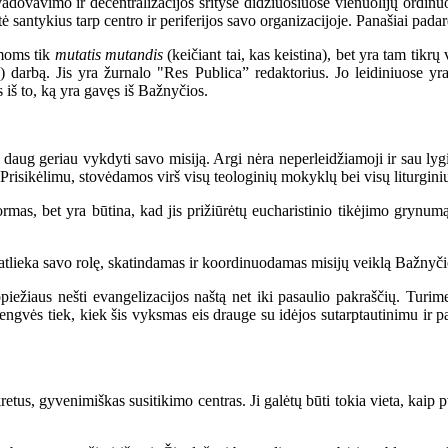
ovavimo ir decentralizacijos srityse didžiuosiuose vienuolijų ordinuos
ė santykius tarp centro ir periferijos savo organizacijoje. Panašiai pada
rmoms tik
mutatis mutandis
(keičiant tai, kas keistina), bet yra tam tikrų
darbą. Jis yra žurnalo "Res Publica” redaktorius. Jo leidiniuose yra
iš to, ką yra gavęs iš Bažnyčios.
s daug geriau vykdyti savo misiją. Argi nėra neperleidžiamoji ir sau l
Prisikėlimu, stovėdamos virš visų teologinių mokyklų bei visų liturginių 
s, bet yra būtina, kad jis prižiūrėtų eucharistinio tikėjimo grynumą i
atlieka savo rolę, skatindamas ir koordinuodamas misijų veiklą Bažnyči
ežiaus nešti evangelizacijos naštą net iki pasaulio pakraščių. Turi
gvės tiek, kiek šis vyksmas eis drauge su idėjos sutarptautinimu ir past
tus, gyvenimiškas susitikimo centras. Ji galėtų būti tokia vieta, kaip p