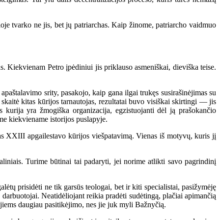
je tvarko ne jis, bet jų patriarchas. Kaip žinome, patriarcho vaidmuo
las. Kiekvienam Petro įpėdiniui jis priklauso asmeniškai, dieviška teise.
paštalavimo srity, pasakojo, kaip gana ilgai trukęs susirašinėjimas su
kaitė kitas kūrijos tarnautojas, rezultatai buvo visiškai skirtingi — jis
kurija yra žmogiška organizacija, egzistuojanti dėl ją prašokančio
ome kiekviename istorijos puslapyje.
 XXIII apgailestavo kūrijos viešpatavimą. Vienas iš motyvų, kuris jį
niais. Turime būtinai tai padaryti, jei norime atlikti savo pagrindinį
ų prisidėti ne tik garsūs teologai, bet ir kiti specialistai, pasižymėję
ų darbuotojai. Neatidėliojant reikia pradėti sudėtingą, plačiai apimančią
 jiems daugiau pasitikėjimo, nes jie juk myli Bažnyčią.