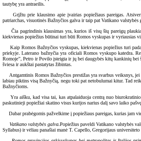
tautybę yra antraeilis.
Grįžtu prie klausimo apie įvairias popiežiaus pareigas. Atsivertę
patriarchas, visuotinės Bažnyčios galva ir taip pat Vatikano valstybės 
Čia pagrindinis klausimas yra, kurios iš visų šių pareigų plaukia iš
kiekvienas popiežius būtinai turi būti Romos vyskupas ir vyriausias v
Kaip Romos Bažnyčios vyskupas, kiekvienas popiežius turi padar
priekyje. Laterano bažnyčia yra oficiali Romos vyskupo katedra. Rei
Romoje”, Petro ir Povilo įsteigta ir jų bei daugybės kitų kankinių bei 
šviesa ir aukštai pastatytas žibintas.
Antgamtinis Romos Bažnyčios prestižas yra svarbus veiksnys, jei nor
labiau piktins visą Bažnyčią, negu toki pat netobulumai kitur. Tad rei
Bažnyčioms.
Yra aišku, kad visa tai, kas atpalaiduoja centrą nuo biurokratinio i
paskutinieji popiežiai skatino visus kurijos narius dalį savo laiko paš
Dabar prabėgomis pažvelkime į popiežiaus pareigas, kurias jam vien
Vatikano valstybės galva.
Popiežius paveldi Vatikano valstybės vald
Syllabus) ir vėliau panašiai manė T. Capello, Gregorijaus universiteto 
Romos provincijos arkivyskupas bei metropolitas ir Italijos pri