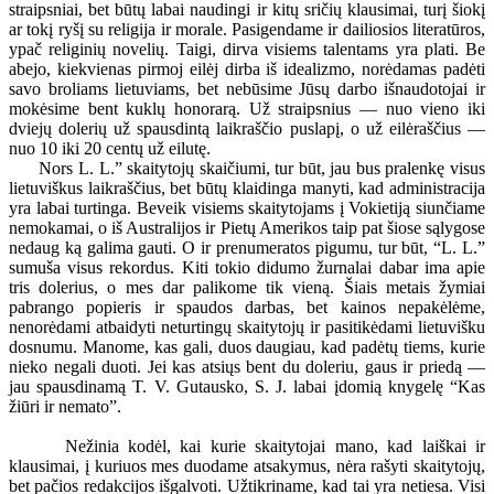
straipsniai, bet būtų labai naudingi ir kitų sričių klausimai, turį šiokį
ar tokį ryšį su religija ir morale. Pasigendame ir dailiosios literatūros,
ypač religinių novelių. Taigi, dirva visiems talentams yra plati. Be
abejo, kiekvienas pirmoj eilėj dirba iš idealizmo, norėdamas padėti
savo broliams lietuviams, bet nebūsime Jūsų darbo išnaudotojai ir
mokėsime bent kuklų honorarą. Už straipsnius — nuo vieno iki
dviejų dolerių už spausdintą laikraščio puslapį, o už eilėraščius —
nuo 10 iki 20 centų už eilutę.
Nors L. L.” skaitytojų skaičiumi, tur būt, jau bus pralenkę visus
lietuviškus laikraščius, bet būtų klaidinga manyti, kad administracija
yra labai turtinga. Beveik visiems skaitytojams į Vokietiją siunčiame
nemokamai, o iš Australijos ir Pietų Amerikos taip pat šiose sąlygose
nedaug ką galima gauti. O ir prenumeratos pigumu, tur būt, “L. L.”
sumuša visus rekordus. Kiti tokio didumo žurnalai dabar ima apie
tris dolerius, o mes dar palikome tik vieną. Šiais metais žymiai
pabrango popieris ir spaudos darbas, bet kainos nepakėlėme,
nenorėdami atbaidyti neturtingų skaitytojų ir pasitikėdami lietuvišku
dosnumu. Manome, kas gali, duos daugiau, kad padėtų tiems, kurie
nieko negali duoti. Jei kas atsiųs bent du doleriu, gaus ir priedą —
jau spausdinamą T. V. Gutausko, S. J. labai įdomią knygelę “Kas
žiūri ir nemato”.
Nežinia kodėl, kai kurie skaitytojai mano, kad laiškai ir
klausimai, į kuriuos mes duodame atsakymus, nėra rašyti skaitytojų,
bet pačios redakcijos išgalvoti. Užtikriname, kad tai yra netiesa. Visi