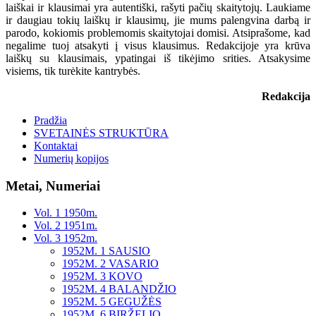
laiškai ir klausimai yra autentiški, rašyti pačių skaitytojų. Laukiame
ir daugiau tokių laiškų ir klausimų, jie mums palengvina darbą ir
parodo, kokiomis problemomis skaitytojai domisi. Atsiprašome, kad
negalime tuoj atsakyti į visus klausimus. Redakcijoje yra krūva
laiškų su klausimais, ypatingai iš tikėjimo srities. Atsakysime
visiems, tik turėkite kantrybės.
Redakcija
Pradžia
SVETAINĖS STRUKTŪRA
Kontaktai
Numerių kopijos
Metai, Numeriai
Vol. 1 1950m.
Vol. 2 1951m.
Vol. 3 1952m.
1952M. 1 SAUSIO
1952M. 2 VASARIO
1952M. 3 KOVO
1952M. 4 BALANDŽIO
1952M. 5 GEGUŽĖS
1952M. 6 BIRŽELIO