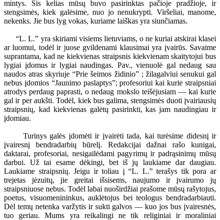
mintys. Šis kelias mūsų buvo pasirinktas pačioje pradžioje, ir
stengsimės, kiek galėsime, nuo jo nenukrypti. Viršeliai, manome,
nekenks. Jie bus lyg vokas, kuriame laiškas yra siunčiamas.
“L. L.” yra skiriami visiems lietuviams, o ne kuriai atskirai klasei
ar luomui, todėl ir juose gvildenami klausimai yra įvairūs. Savaime
suprantama, kad ne kiekvienas straipsnis kiekvienam skaitytojui bus
lygiai įdomus ir lygiai naudingas. Pav., vienuolė gal nedaug sau
naudos atras skyriuje “Prie šeimos židinio” ; žilagalviui senukui gal
nebus įdomios “Jaunimo paslaptys”; profesoriui kai kurie straipsniai
atrodys perdaug paprasti, o nedaug mokslo teišėjusiam — kai kurie
gal ir per aukšti. Todėl, kiek bus galima, stengsimės duoti įvairiausių
straipsnių, kad kiekvienas galėtų pasirinkti, kas jam naudingiau ir
įdomiau.
Turinys galės įdomėti ir įvairėti tada, kai turėsime didesnį ir
įvairesnį bendradarbių būrelį. Redakcijai dažnai rašo kunigai,
daktarai, profesoriai, nesigailėdami pagyrimų ir padrąsinimų mūsų
darbui. Už tai esame dėkingi, bet iš jų laukiame dar daugiau.
Laukiame straipsnių. Jeigu ir toliau į “L. L.” terašys tik pora ar
trejetas jėzuitų, jie greitai išsisems, naujumo ir įvairumo jų
straipsniuose nebus. Todėl labai nuoširdžiai prašome mūsų rašytojus,
poetus, visuomenininkus, auklėtojus bei teologus bendradarbiauti.
Dėl temų netenka varžytis ir sukti galvos — kuo jos bus įvairesnės,
tuo geriau. Mums yra reikalingi ne tik religiniai ir moraliniai