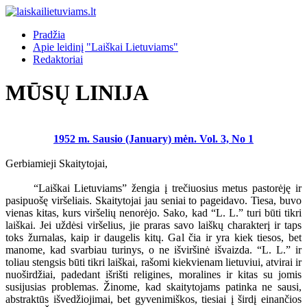
Pradžia
Apie leidinį "Laiškai Lietuviams"
Redaktoriai
MŪSŲ LINIJA
1952 m. Sausio (January) mėn. Vol. 3, No 1
Gerbiamieji Skaitytojai,
“Laiškai Lietuviams” žengia į trečiuosius metus pastorėję ir
pasipuošę viršeliais. Skaitytojai jau seniai to pageidavo. Tiesa, buvo
vienas kitas, kurs viršelių nenorėjo. Sako, kad “L. L.” turi būti tikri
laiškai. Jei uždėsi viršelius, jie praras savo laiškų charakterį ir taps
toks žurnalas, kaip ir daugelis kitų. Gal čia ir yra kiek tiesos, bet
manome, kad svarbiau turinys, o ne išviršinė išvaizda. “L. L.” ir
toliau stengsis būti tikri laiškai, rašomi kiekvienam lietuviui, atvirai ir
nuoširdžiai, padedant išrišti religines, moralines ir kitas su jomis
susijusias problemas. Žinome, kad skaitytojams patinka ne sausi,
abstraktūs išvedžiojimai, bet gyvenimiškos, tiesiai į širdį einančios