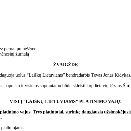
s: pernai pranešėme.
mėnesinį žurnalą
ŽVAIGŽDĘ
edaguoja uolus “Laiškų Lietuviams” bendradarbis Tėvas Jonas Kidykas, 
s paprastu ir visiems suprantamu būdu skleisti tarp lietuvių Jėzaus Ši
VISI Į “LAIŠKŲ LIETUVIAMS” PLATINIMO VAJŲ!
 platinimo vajus. Trys platintojai, surinkę daugiausia užsimokėjusi
.
 platintojams.