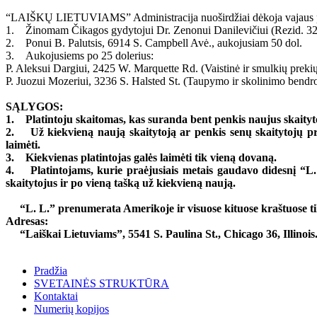
“LAIŠKŲ LIETUVIAMS” Administracija nuoširdžiai dėkoja vajaus p
1. Žinomam Čikagos gydytojui Dr. Zenonui Danilevičiui (Rezid. 3241 
2. Ponui B. Palutsis, 6914 S. Campbell Avė., aukojusiam 50 dol.
3. Aukojusiems po 25 dolerius:
P. Aleksui Dargiui, 2425 W. Marquette Rd. (Vaistinė ir smulkių prekių
P. Juozui Mozeriui, 3236 S. Halsted St. (Taupymo ir skolinimo bendr
SĄLYGOS:
1. Platintoju skaitomas, kas suranda bent penkis naujus skaityt
2. Už kiekvieną naują skaitytoją ar penkis senų skaitytojų pre
laimėti.
3. Kiekvienas platintojas galės laimėti tik vieną dovaną.
4. Platintojams, kurie praėjusiais metais gaudavo didesnį “L.
skaitytojus ir po vieną tašką už kiekvieną naują.
“L. L.” prenumerata Amerikoje ir visuose kituose kraštuose tik
Adresas:
“Laiškai Lietuviams”, 5541 S. Paulina St., Chicago 36, Illinois
Pradžia
SVETAINĖS STRUKTŪRA
Kontaktai
Numerių kopijos