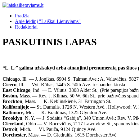
Pradžia
Apie leidinį "Laiškai Lietuviams"
Redaktoriai
PASKUTINIS LAPAS
“L. L.” galima užsisakyti arba atnaujinti prenumeratą pas šiuos p
Chicago,
Ill. — J. Jonikas, 6904 S. Talman Ave.; A. Valavičius, 5827
Cicero
, Ill. — Vyt. Rūbas, 1445 S. 50th Ave. ir spaudos kioske.
East Chicago
, Ind. — E. Vilutis. 3808 Alder St., (Prie parapijos bažn
Boston,
Mass. — Rev. J. Klimas, 50 W. 6th St., prie bažnyčios spaud
Brockton
, Mass. — K. Keblinskienė, 31 Farrington St.
Kalifornijoje
— St. Damulis, 1726 N. Western Avė., Hollywood; V. Pr
Baltimore,
Md. — K. Bradūnas, 1325 Glyndon Avė.
Brooklyn
, N. Y. — J. Sodaitis “Gabija”, 340 Union Avė.; Rev. V. Pik
Cleveland
, Ohio — V. Rocevičius, 7117 Lawnview St., spaudos kios
Detroit
, Mich. — Vl. Pauža, 9124 Quincy Avė.
Dorchester
, Mass. — D. Giedraitis, 1615 Dorchester Avė.