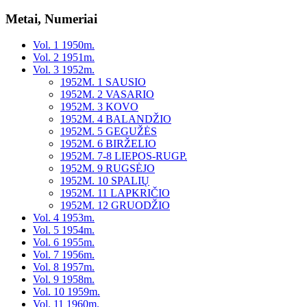
Metai, Numeriai
Vol. 1 1950m.
Vol. 2 1951m.
Vol. 3 1952m.
1952M. 1 SAUSIO
1952M. 2 VASARIO
1952M. 3 KOVO
1952M. 4 BALANDŽIO
1952M. 5 GEGUŽĖS
1952M. 6 BIRŽELIO
1952M. 7-8 LIEPOS-RUGP.
1952M. 9 RUGSĖJO
1952M. 10 SPALIŲ
1952M. 11 LAPKRIČIO
1952M. 12 GRUODŽIO
Vol. 4 1953m.
Vol. 5 1954m.
Vol. 6 1955m.
Vol. 7 1956m.
Vol. 8 1957m.
Vol. 9 1958m.
Vol. 10 1959m.
Vol. 11 1960m.