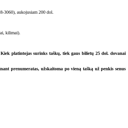
 8-3060), aukojusiam 200 dol.
, kilimai).
ek platintojas surinks taškų, tiek gaus bilietų 25 dol. dovanai
jinant prenumeratas, užskaitoma po vieną tašką už penkis senus