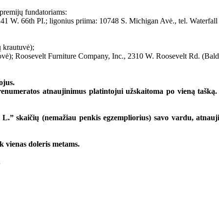
remijų fundatoriams:
W. 66th PI.; ligonius priima: 10748 S. Michigan Avė., tel. Waterfall
 krautuvė);
ovė); Roosevelt Furniture Company, Inc., 2310 W. Roosevelt Rd. (Baldai
ojus.
numeratos atnaujinimus platintojui užskaitoma po vieną tašką. Ki
 L.” skaičių (nemažiau penkis egzempliorius) savo vardu, atnau
 vienas doleris metams.
.