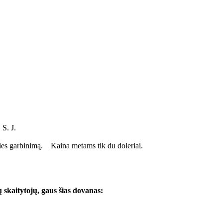
S. J.
rdies garbinimą. Kaina metams tik du doleriai.
ų skaitytojų, gaus šias dovanas: