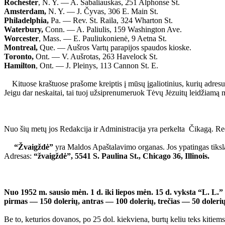
Rochester
, N. Y. — A. Sabaliauskas, 251 Alphonse St.
Amsterdam,
N. Y. — J. Čyvas, 306 E. Main St.
Philadelphia,
Pa. — Rev. St. Raila, 324 Wharton St.
Waterbury,
Conn. — A. Paliulis, 159 Washington Ave.
Worcester
, Mass. — E. Pauliukonienė, 9 Aetna St.
Montreal,
Que. — Aušros Vartų parapijos spaudos kioske.
Toronto,
Ont. — V. Aušrotas, 263 Havelock St.
Hamilton
, Ont. — J. Pleinys, 113 Cannon St. E.
Kituose kraštuose prašome kreiptis į mūsų įgaliotinius, kurių adresu
Jeigu dar neskaitai, tai tuoj užsiprenumeruok Tėvų Jėzuitų leidžiamą 
Nuo šių metų jos Redakcija ir Administracija yra perkelta Čikagą. R
“Žvaigždė”
yra Maldos Apaštalavimo organas. Jos ypatingas tiksla
Adresas:
“žvaigždė”, 5541 S. Paulina St., Chicago 36, Illinois.
Nuo 1952 m. sausio mėn. 1 d. iki liepos mėn. 15 d. vyksta “L. L.”
pirmas — 150 dolerių, antras — 100 dolerių, trečias — 50 dolerių
Be to, keturios dovanos, po 25 dol. kiekviena, burtų keliu teks kitiems