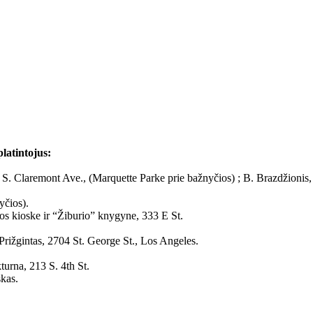
latintojus:
 S. Claremont Ave., (Marquette Parke prie bažnyčios) ; B. Brazdžionis,
yčios).
os kioske ir “Žiburio” knygyne, 333 E St.
ižgintas, 2704 St. George St., Los Angeles.
turna, 213 S. 4th St.
kas.