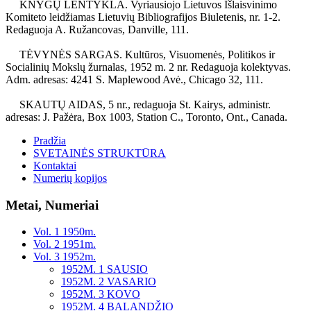
KNYGŲ LENTYKLA. Vyriausiojo Lietuvos Išlaisvinimo
Komiteto leidžiamas Lietuvių Bibliografijos Biuletenis, nr. 1-2.
Redaguoja A. Ružancovas, Danville, 111.
TĖVYNĖS SARGAS. Kultūros, Visuomenės, Politikos ir
Socialinių Mokslų žurnalas, 1952 m. 2 nr. Redaguoja kolektyvas.
Adm. adresas: 4241 S. Maplewood Avė., Chicago 32, 111.
SKAUTŲ AIDAS, 5 nr., redaguoja St. Kairys, administr.
adresas: J. Pažėra, Box 1003, Station C., Toronto, Ont., Canada.
Pradžia
SVETAINĖS STRUKTŪRA
Kontaktai
Numerių kopijos
Metai, Numeriai
Vol. 1 1950m.
Vol. 2 1951m.
Vol. 3 1952m.
1952M. 1 SAUSIO
1952M. 2 VASARIO
1952M. 3 KOVO
1952M. 4 BALANDŽIO