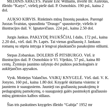
MEDINIS ARKLYS. Parašė Eric Williams, išvertė Br. Aušrotas,
išleido “Karys”, viršelį piešė dail. P. Osmolskis. 190 psl., kaina 2
dol.
AUKSO KIRVIS. Rinktinės mūsų žmonių pasakos. Parengė
Juozas Švaistas, spausdinta “Draugo” spaustuvėje, viršelis ir
iliustracijos dail. V. Ignatavičiaus. 224 psl., kaina 2.50 dol.
Jurgis Jankus. PAKLYDĘ PAUKŠČIAI, I dalis, 172 psl., kaina
2.20 dol., virš. dail. Pr. Lapės. Tai vienas gražiausių J. Jankaus
romanų su stipria intryga ir lengvai plaukiančio pasakojimo stiliumi.
Stepas Zobarskas. DOLERIS IŠ PITSBURGO. Virš. ir
iliustracijos dail. P. Osmolskio ir Vl. Vijeikio, 57 psl., kaina 80
centų. Žymiojo jaunimo rašytojo dvi puikios psichologinės ir
auklėjančios apysakos.
Vysk. Motiejus Valančius. VAIKŲ KNYGELĖ. Virš. dail. V. K.
Jonyno, 160 psl., kaina 1.80 dol. Knygelė skiriama visiems: ir
jauniems ir suaugusiems. Jaunieji ras gražiausių pasakojimų ir
pedagoginių pamokymų, o suaugusieji galės pasimokyti gražiausio
mūsų gimtosios kalbos stiliaus.
Šias tris paskutines knygeles išleido “Gabija” 1952 mr