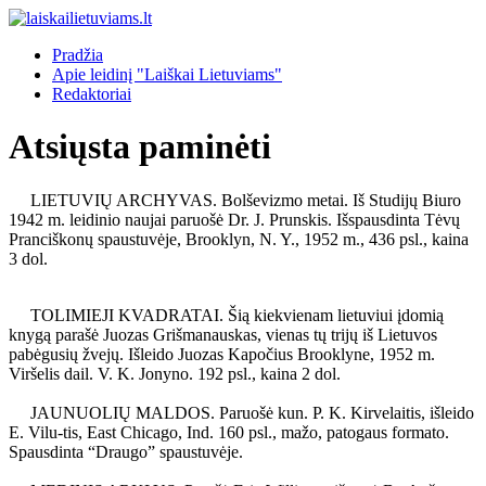
Pradžia
Apie leidinį "Laiškai Lietuviams"
Redaktoriai
Atsiųsta paminėti
LIETUVIŲ ARCHYVAS. Bolševizmo metai. Iš Studijų Biuro
1942 m. leidinio naujai paruošė Dr. J. Prunskis. Išspausdinta Tėvų
Pranciškonų spaustuvėje, Brooklyn, N. Y., 1952 m., 436 psl., kaina
3 dol.
TOLIMIEJI KVADRATAI. Šią kiekvienam lietuviui įdomią
knygą parašė Juozas Grišmanauskas, vienas tų trijų iš Lietuvos
pabėgusių žvejų. Išleido Juozas Kapočius Brooklyne, 1952 m.
Viršelis dail. V. K. Jonyno. 192 psl., kaina 2 dol.
JAUNUOLIŲ MALDOS. Paruošė kun. P. K. Kirvelaitis, išleido
E. Vilu-tis, East Chicago, Ind. 160 psl., mažo, patogaus formato.
Spausdinta “Draugo” spaustuvėje.