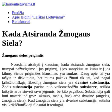
Pradžia
Apie leidinį "Laiškai Lietuviams"
Redaktoriai
Kada Atsiranda Žmogaus
Siela?
Žmogaus sielos prigimtis
Norėdami atsakyti į klausimą, kada atsiranda žmogaus siela,
trumpai pažvelgsime į jos prigimtį, į jos santykius su kūnu ir į jos
kilmę. Sielos prigimties klausimas yra sunkus. Daug apie tai yra
rašyta ir diskutuota, bet mums pakaks žinoti tik tai, kad pagal
krikščioniškąją filosofiją žmogaus siela yra
dvasinė substancija
.
Žodis
substancija
paeina nuo veiksmažodžio
subsistere
, reiškia
laikytis arba stovėti savo jėgomis, be kito pagalbos. Substancija gali
būti materialinė (pvz. akmuo, medis, šuo) arba dvasinė (angelas,
žmogaus siela). Kad žmogaus siela yra dvasinė substancija, sutinka
visi krikščioniškieji filosofai ir teologai.