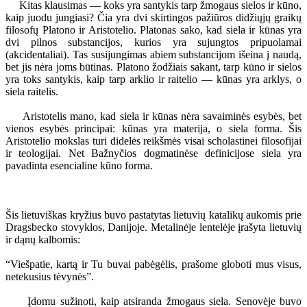
Kitas klausimas — koks yra santykis tarp žmogaus sielos ir kūno,
kaip juodu jungiasi? Čia yra dvi skirtingos pažiūros didžiųjų graikų
filosofų Platono ir Aristotelio. Platonas sako, kad siela ir kūnas yra
dvi pilnos substancijos, kurios yra sujungtos pripuolamai
(akcidentaliai). Tas susijungimas abiem substancijom išeina į naudą,
bet jis nėra joms būtinas. Platono žodžiais sakant, tarp kūno ir sielos
yra toks santykis, kaip tarp arklio ir raitelio — kūnas yra arklys, o
siela raitelis.
Aristotelis mano, kad siela ir kūnas nėra savaiminės esybės, bet
vienos esybės principai: kūnas yra materija, o siela forma. Šis
Aristotelio mokslas turi didelės reikšmės visai scholastinei filosofijai
ir teologijai. Net Bažnyčios dogmatinėse definicijose siela yra
pavadinta esencialine kūno forma.
Šis lietuviškas kryžius buvo pastatytas lietuvių katalikų aukomis prie
Dragsbecko stovyklos, Danijoje. Metalinėje lentelėje įrašyta lietuvių
ir dąnų kalbomis:
“Viešpatie, kartą ir Tu buvai pabėgėlis, prašome globoti mus visus,
netekusius tėvynės”.
Įdomu sužinoti, kaip atsiranda žmogaus siela. Senovėje buvo