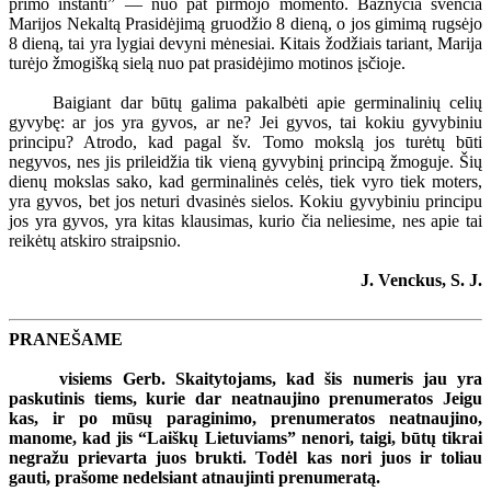
primo instanti” — nuo pat pirmojo momento. Bažnyčia švenčia
Marijos Nekaltą Prasidėjimą gruodžio 8 dieną, o jos gimimą rugsėjo
8 dieną, tai yra lygiai devyni mėnesiai. Kitais žodžiais tariant, Marija
turėjo žmogišką sielą nuo pat prasidėjimo motinos įsčioje.
Baigiant dar būtų galima pakalbėti apie germinalinių celių
gyvybę: ar jos yra gyvos, ar ne? Jei gyvos, tai kokiu gyvybiniu
principu? Atrodo, kad pagal šv. Tomo mokslą jos turėtų būti
negyvos, nes jis prileidžia tik vieną gyvybinį principą žmoguje. Šių
dienų mokslas sako, kad germinalinės celės, tiek vyro tiek moters,
yra gyvos, bet jos neturi dvasinės sielos. Kokiu gyvybiniu principu
jos yra gyvos, yra kitas klausimas, kurio čia neliesime, nes apie tai
reikėtų atskiro straipsnio.
J. Venckus, S. J.
PRANEŠAME
visiems Gerb. Skaitytojams, kad šis numeris jau yra
paskutinis tiems, kurie dar neatnaujino prenumeratos Jeigu
kas, ir po mūsų paraginimo, prenumeratos neatnaujino,
manome, kad jis “Laiškų Lietuviams” nenori, taigi, būtų tikrai
negražu prievarta juos brukti. Todėl kas nori juos ir toliau
gauti, prašome nedelsiant atnaujinti prenumeratą.