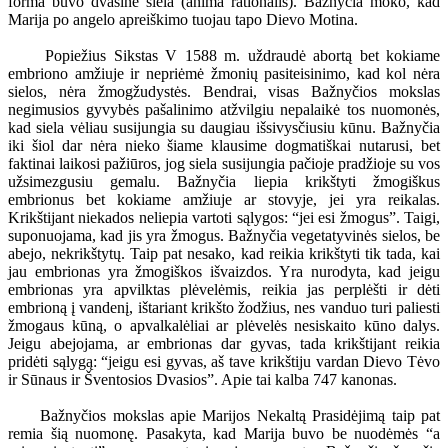
forma buvo dvasinė siela (anima rationalis). Bažnyčia moko, kad
Marija po angelo apreiškimo tuojau tapo Dievo Motina.
Popiežius Sikstas V 1588 m. uždraudė abortą bet kokiame
embriono amžiuje ir nepriėmė žmonių pasiteisinimo, kad kol nėra
sielos, nėra žmogžudystės. Bendrai, visas Bažnyčios mokslas
negimusios gyvybės pašalinimo atžvilgiu nepalaikė tos nuomonės,
kad siela vėliau susijungia su daugiau išsivysčiusiu kūnu. Bažnyčia
iki šiol dar nėra nieko šiame klausime dogmatiškai nutarusi, bet
faktinai laikosi pažiūros, jog siela susijungia pačioje pradžioje su vos
užsimezgusiu gemalu. Bažnyčia liepia krikštyti žmogiškus
embrionus bet kokiame amžiuje ar stovyje, jei yra reikalas.
Krikštijant niekados neliepia vartoti sąlygos: “jei esi žmogus”. Taigi,
suponuojama, kad jis yra žmogus. Bažnyčia vegetatyvinės sielos, be
abejo, nekrikštytų. Taip pat nesako, kad reikia krikštyti tik tada, kai
jau embrionas yra žmogiškos išvaizdos. Yra nurodyta, kad jeigu
embrionas yra apvilktas plėvelėmis, reikia jas perplėšti ir dėti
embrioną į vandenį, ištariant krikšto žodžius, nes vanduo turi paliesti
žmogaus kūną, o apvalkalėliai ar plėvelės nesiskaito kūno dalys.
Jeigu abejojama, ar embrionas dar gyvas, tada krikštijant reikia
pridėti sąlygą: “jeigu esi gyvas, aš tave krikštiju vardan Dievo Tėvo
ir Sūnaus ir Šventosios Dvasios”. Apie tai kalba 747 kanonas.
Bažnyčios mokslas apie Marijos Nekaltą Prasidėjimą taip pat
remia šią nuomonę. Pasakyta, kad Marija buvo be nuodėmės “a