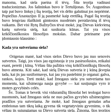
manoma, kad siela paeina iš tėvų. Šita teorija vadinasi
traducionizmas. Jos šalininkas buvo ir Tertulijonas. Šv. Augustinas
taip pat buvo linkęs į šią teoriją, bet vis dėlto galutinai jos nepriėmė.
Popiežius Anastazijus II ją pasmerkė kaip eretišką. Pagal šią teoriją
buvo lengviau išaiškinti gimtosios nuodėmės persidavimą iš tėvų
vaikams. Bet visi Rytų Bažnyčios tėvai mokė, jog Dievas kiekvieną
kartą sutveria sielą, kai susikuria kūnas. Tai yra visos
krikščioniškosios filosofijos mokslas. Dabar prieiname prie
įdomiausio klausimo :
Kada yra sutveriama siela?
Origenas manė, kad visos sielos Dievo buvo jau nuo senovės
sutvertos. Taigi, jos visos jau egzistuoja ir yra pasiruošusios, reikalui
esant, pereiti į kūną. Vėliau šita pažiūra visų krikščioniškųjų filosofų
buvo atmesta. Kiti sakė, kad sielą Dievas sutveria ir į kūną įkvepia
tada, kai jis jau susiformavęs, kai jau yra pastebimi jo organai: galva,
rankos, kojos. Treti mokė, kad žmogaus siela yra sutveriama tuo
momentu, kai užsimezga nauja gyvybė — kai susijungia vyro ir
moters gyvybinės celės.
Šv. Tomas ir beveik visi viduramžių filosofai bei teologai buvo
nuomonės, kad žmogaus siela ne nuo pačios gyvybės užsimezgimo
pradžios yra sutveriama. Jie mokė, kad žmogaus gemalas arba
embrionas tam tikrą laiką gyvena tik vegetatyviniu gyvenimu, o tik
vėliau jis sujungiamas su Dievo sutverta siela. Žinoma, šios teorijos