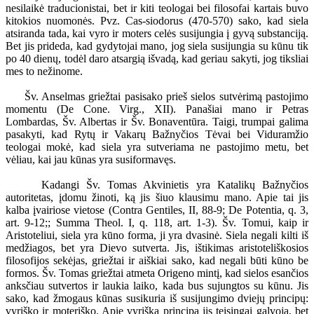
nesilaikė traducionistai, bet ir kiti teologai bei filosofai kartais buvo
kitokios nuomonės. Pvz. Cas-siodorus (470-570) sako, kad siela
atsiranda tada, kai vyro ir moters celės susijungia į gyvą substanciją.
Bet jis prideda, kad gydytojai mano, jog siela susijungia su kūnu tik
po 40 dienų, todėl daro atsargią išvadą, kad geriau sakyti, jog tiksliai
mes to nežinome.
Šv. Anselmas griežtai pasisako prieš sielos sutvėrimą pastojimo
momentu (De Cone. Virg., XII). Panašiai mano ir Petras
Lombardas, Šv. Albertas ir Šv. Bonaventūra. Taigi, trumpai galima
pasakyti, kad Rytų ir Vakarų Bažnyčios Tėvai bei Viduramžio
teologai mokė, kad siela yra sutveriama ne pastojimo metu, bet
vėliau, kai jau kūnas yra susiformavęs.
Kadangi Šv. Tomas Akvinietis yra Katalikų Bažnyčios
autoritetas, įdomu žinoti, ką jis šiuo klausimu mano. Apie tai jis
kalba įvairiose vietose (Contra Gentiles, II, 88-9; De Potentia, q. 3,
art. 9-12;; Summa Theol. I, q. 118, art. 1-3). Šv. Tomui, kaip ir
Aristoteliui, siela yra kūno forma, ji yra dvasinė. Siela negali kilti iš
medžiagos, bet yra Dievo sutverta. Jis, ištikimas aristoteliškosios
filosofijos sekėjas, griežtai ir aiškiai sako, kad negali būti kūno be
formos. Šv. Tomas griežtai atmeta Origeno mintį, kad sielos esančios
anksčiau sutvertos ir laukia laiko, kada bus sujungtos su kūnu. Jis
sako, kad žmogaus kūnas susikuria iš susijungimo dviejų principų:
vyriško ir moteriško. Apie vyrišką principą jis teisingai galvoja, bet