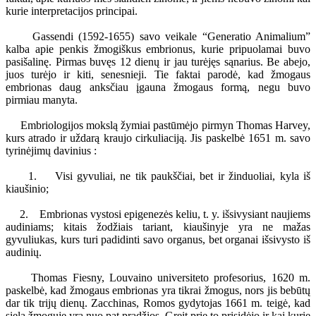
kurie interpretacijos principai.
Gassendi (1592-1655) savo veikale “Generatio Animalium”
kalba apie penkis žmogiškus embrionus, kurie pripuolamai buvo
pasišalinę. Pirmas buvęs 12 dienų ir jau turėjęs sąnarius. Be abejo,
juos turėjo ir kiti, senesnieji. Tie faktai parodė, kad žmogaus
embrionas daug anksčiau įgauna žmogaus formą, negu buvo
pirmiau manyta.
Embriologijos mokslą žymiai pastūmėjo pirmyn Thomas Harvey,
kurs atrado ir uždarą kraujo cirkuliaciją. Jis paskelbė 1651 m. savo
tyrinėjimų davinius :
1. Visi gyvuliai, ne tik paukščiai, bet ir žinduoliai, kyla iš
kiaušinio;
2. Embrionas vystosi epigenezės keliu, t. y. išsivysiant naujiems
audiniams; kitais žodžiais tariant, kiaušinyje yra ne mažas
gyvuliukas, kurs turi padidinti savo organus, bet organai išsivysto iš
audinių.
Thomas Fiesny, Louvaino universiteto profesorius, 1620 m.
paskelbė, kad žmogaus embrionas yra tikrai žmogus, nors jis bebūtų
dar tik trijų dienų. Zacchinas, Romos gydytojas 1661 m. teigė, kad
siela žmoguje yra nuo pat pradžios. Greit prie to prisidėjo ir kai kurie