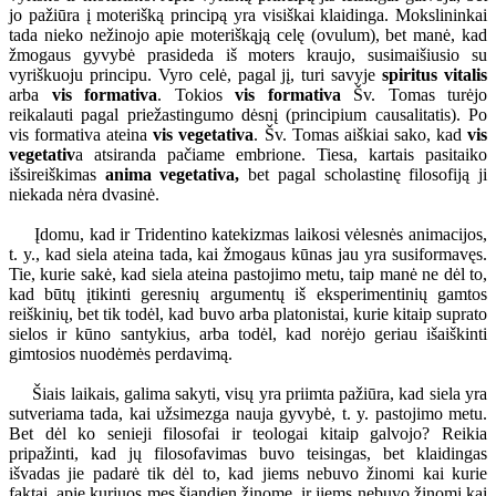
jo pažiūra į moterišką principą yra visiškai klaidinga. Mokslininkai
tada nieko nežinojo apie moteriškąją celę (ovulum), bet manė, kad
žmogaus gyvybė prasideda iš moters kraujo, susimaišiusio su
vyriškuoju principu. Vyro celė, pagal jį, turi savyje
spiritus vitalis
arba
vis formativa
. Tokios
vis formativa
Šv. Tomas turėjo
reikalauti pagal priežastingumo dėsnį (principium causalitatis). Po
vis formativa ateina
vis vegetativa
. Šv. Tomas aiškiai sako, kad
vis
vegetativ
a atsiranda pačiame embrione. Tiesa, kartais pasitaiko
išsireiškimas
anima vegetativa,
bet pagal scholastinę filosofiją ji
niekada nėra dvasinė.
Įdomu, kad ir Tridentino katekizmas laikosi vėlesnės animacijos,
t. y., kad siela ateina tada, kai žmogaus kūnas jau yra susiformavęs.
Tie, kurie sakė, kad siela ateina pastojimo metu, taip manė ne dėl to,
kad būtų įtikinti geresnių argumentų iš eksperimentinių gamtos
reiškinių, bet tik todėl, kad buvo arba platonistai, kurie kitaip suprato
sielos ir kūno santykius, arba todėl, kad norėjo geriau išaiškinti
gimtosios nuodėmės perdavimą.
Šiais laikais, galima sakyti, visų yra priimta pažiūra, kad siela yra
sutveriama tada, kai užsimezga nauja gyvybė, t. y. pastojimo metu.
Bet dėl ko senieji filosofai ir teologai kitaip galvojo? Reikia
pripažinti, kad jų filosofavimas buvo teisingas, bet klaidingas
išvadas jie padarė tik dėl to, kad jiems nebuvo žinomi kai kurie
faktai, apie kuriuos mes šiandien žinome, ir jiems nebuvo žinomi kai