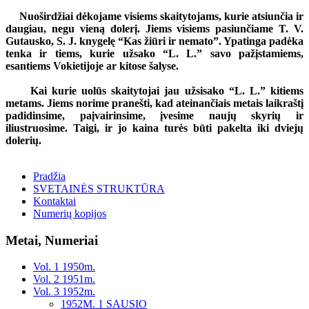
Nuoširdžiai dėkojame visiems skaitytojams, kurie atsiunčia ir
daugiau, negu vieną dolerį. Jiems visiems pasiunčiame T. V.
Gutausko, S. J. knygelę “Kas žiūri ir nemato”. Ypatinga padėka
tenka ir tiems, kurie užsako “L. L.” savo pažįstamiems,
esantiems Vokietijoje ar kitose šalyse.
Kai kurie uolūs skaitytojai jau užsisako “L. L.” kitiems
metams. Jiems norime pranešti, kad ateinančiais metais laikraštį
padidinsime, paįvairinsime, įvesime naujų skyrių ir
iliustruosime. Taigi, ir jo kaina turės būti pakelta iki dviejų
dolerių.
Pradžia
SVETAINĖS STRUKTŪRA
Kontaktai
Numerių kopijos
Metai, Numeriai
Vol. 1 1950m.
Vol. 2 1951m.
Vol. 3 1952m.
1952M. 1 SAUSIO