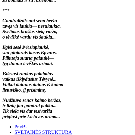
su dobilais ir su ražienom...
***
Gandralizdis ant seno beržo
tavęs vis laukia
—
nesulaukia.
Svetimas kraštas sielą varžo,
o tėviškė vardu vis šaukia...
Ilgisi sesė šviesiaplaukė,
sau gintarais kasas išpynus.
Pilkuoja suarta palaukė
—
lyg duona tėviškės arimai.
Ištiesusi rankas palaimins
vaikus išklydusius Tėvynė...
Vaikai dainuos dainas iš kaimo
lietuviško, jį prisiminę.
Nudžiūvo senas kaimo beržas,
ir lizdą jau gandrai paliko...
Tik siela vis dar tesivaržia
priglust prie Lietuvos arimo...
Pradžia
SVETAINĖS STRUKTŪRA