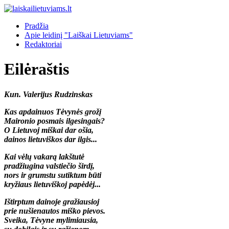
Pradžia
Apie leidinį "Laiškai Lietuviams"
Redaktoriai
Eilėraštis
Kun. Valerijus Rudzinskas
Kas apdainuos Tėvynės grožį
Maironio posmais ilgesingais?
O Lietuvoj miškai dar ošia,
dainos lietuviškos dar ilgis...
Kai vėlų vakarą lakštutė
pradžiugina valstiečio širdį,
nors ir grumstu sutiktum būti
kryžiaus lietuviškoj papėdėj...
Ištirptum dainoje gražiausioj
prie nušienautos miško pievos.
Sveika, Tėvyne mylimiausia,