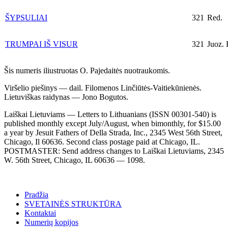
ŠYPSULIAI
321
Red.
TRUMPAI IŠ VISUR
321
Juoz. 
Šis numeris iliustruotas O. Pajedaitės nuotraukomis.
Viršelio piešinys — dail. Filomenos Linčiūtės-Vaitiekūnienės.
Lietuviškas raidynas — Jono Bogutos.
Laiškai Lietuviams — Letters to Lithuanians (ISSN 00301-540) is
published monthly except July/August, when bimonthly, for $15.00
a year by Jesuit Fathers of Della Strada, Inc., 2345 West 56th Street,
Chicago, Il 60636. Second class postage paid at Chicago, IL.
POSTMASTER: Send address changes to Laiškai Lietuviams, 2345
W. 56th Street, Chicago, IL 60636 — 1098.
Pradžia
SVETAINĖS STRUKTŪRA
Kontaktai
Numerių kopijos