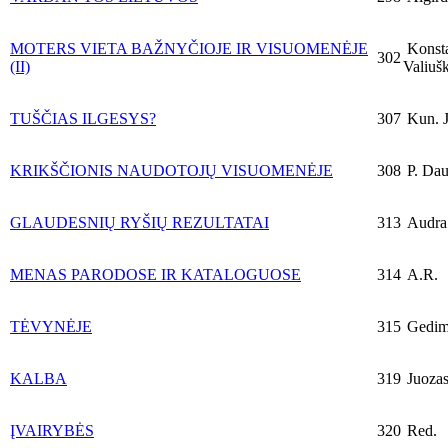
MOTERS VIETA BAŽNYČIOJE IR VISUOMENĖJE
Konsta
302
(II)
Valiuš
TUŠČIAS ILGESYS?
307
Kun. J
KRIKŠČIONIS NAUDOTOJŲ VISUOMENĖJE
308
P. Dau
GLAUDESNIŲ RYŠIŲ REZULTATAI
313
Audra 
MENAS PARODOSE IR KATALOGUOSE
314
A.R.
TĖVYNĖJE
315
Gedimi
KALBA
319
Juozas
ĮVAIRYBĖS
320
Red.