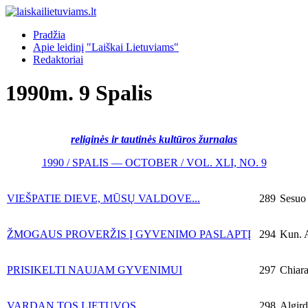
Pradžia
Apie leidinį "Laiškai Lietuviams"
Redaktoriai
1990m. 9 Spalis
religinės ir tautinės kultūros žurnalas
1990 / SPALIS — OCTOBER / VOL. XLI, NO. 9
VIEŠPATIE DIEVE, MŪSŲ VALDOVE...
289
Sesuo 
ŽMOGAUS PROVERŽIS Į GYVENIMO PASLAPTĮ
294
Kun. 
PRISIKELTI NAUJAM GYVENIMUI
297
Chiara
VARDAN TOS LIETUVOS
298
Algird