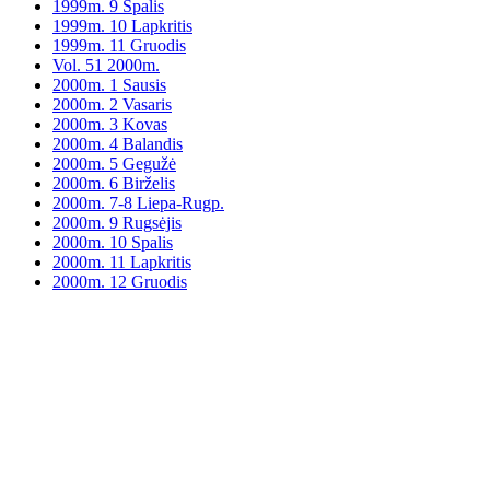
1999m. 9 Spalis
1999m. 10 Lapkritis
1999m. 11 Gruodis
Vol. 51 2000m.
2000m. 1 Sausis
2000m. 2 Vasaris
2000m. 3 Kovas
2000m. 4 Balandis
2000m. 5 Gegužė
2000m. 6 Birželis
2000m. 7-8 Liepa-Rugp.
2000m. 9 Rugsėjis
2000m. 10 Spalis
2000m. 11 Lapkritis
2000m. 12 Gruodis