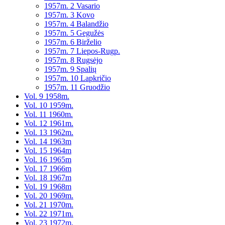
1957m. 2 Vasario
1957m. 3 Kovo
1957m. 4 Balandžio
1957m. 5 Gegužės
1957m. 6 Birželio
1957m. 7 Liepos-Rugp.
1957m. 8 Rugsėjo
1957m. 9 Spalių
1957m. 10 Lapkričio
1957m. 11 Gruodžio
Vol. 9 1958m.
Vol. 10 1959m.
Vol. 11 1960m.
Vol. 12 1961m.
Vol. 13 1962m.
Vol. 14 1963m
Vol. 15 1964m
Vol. 16 1965m
Vol. 17 1966m
Vol. 18 1967m
Vol. 19 1968m
Vol. 20 1969m.
Vol. 21 1970m.
Vol. 22 1971m.
Vol. 23 1972m.