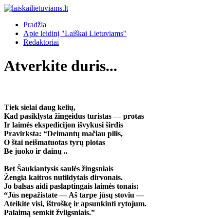
Pradžia
Apie leidinį "Laiškai Lietuviams"
Redaktoriai
Atverkite duris...
Tiek sielai daug kelių,
Kad pasiklysta žingeidus turistas — protas
Ir laimės ekspedicijon išvykusi širdis
Pravirksta: “Deimantų mačiau pilis,
O štai neišmatuotas tyrų plotas
Be juoko ir dainų ..
Bet Šaukiantysis saulės žingsniais
Žengia kaitros nutildytais dirvonais.
Jo balsas aidi paslaptingais laimės tonais:
“Jūs nepažistate — Aš tarpe jūsų stoviu —
Ateikite visi, ištroškę ir apsunkinti rytojum.
Palaimą semkit žvilgsniais.”