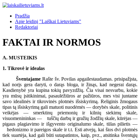
Pradžia
Apie leidinį "Laiškai Lietuviams"
Redaktoriai
FAKTAI IR NORMOS
A. MUSTEIKIS
1. Tikrovė ir idealas
Šventajame
Rašte šv. Povilas apgailestaudamas. prisipažįsta,
kad norįs gera daryti, o darąs bloga, ir žinąs, kad negerai darąs.
Kasdienybė yra kupina tokių pavyzdžių. Čia visai nesvarbu, kokie
yra mūsų įsitikinimai, pasaulėžiūros ar pažiūros, mes visi juntame
savo idealinės ir tikrovinės plotmės išsiskyrimą. Religinis žmogaus
tipas tą išsiskyrimą gali matuoti nuodėmės — dorybės skale, politinis
veikėjas — smerktinų priemonių ir kilnių siekimų skale,
visuomenininkas — tuščių darbų ir gražių žodžių skale, kūrėjas —
pigaus plagiavimo ir išgyvento originalumo skale, tūlas pilietis —
hedonizmo ir pareigos skale ir t.t. Esti atvejų, kai šios dvi plotmės
tiek suartėja, kad gali būti sutapatintos, kaip, pvz., atsitinka šventųjų