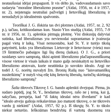
neataušusiai idėjai propaguoti. Ir vis dėlto jis, vadovaudamasis savo
sudaryta "moraline liberalizmo prasme" (Aidai, 1956, nr. 4 ir 1957,
nr. 2), neįstengia neutraliai pažvelgti į lietuviškąjį liberalizmą ir
nenudažyti jo idealinėmis spalvomis.
Teoriškai J. G. išskiria tas dvi plotmes (Aidai, 1957, nr. 2, 92
p.), tačiau, kritikuodamas kun. Stasio Ylos studiją (Aidai, 1955, 7-9
nr. ir 1956, nr. 1), aplenkia pirmąją plotmę. Visi diskusijų dalyviai
sutinka, kad liberalizmas yra nevienodai suprantamas ir įvairuoja
pagal vietą ir laiką. Visai nenuostabu, kad St. Y. ir turėjo tikslą
patyrinėti, koks yra liberalizmas Lietuvoje ir lietuviuose (vieta) nuo
19 šimtmečio pabaigos ligi šių dienų (laikas). O J. G., a priori
susidaręs savo sampratą, tikisi apimti liberalizmo plačiaprasmiškumą
visose vietose ir visais laikais ir mano galįs nesiskaityti su lietuviško
liberalizmo atstovais, kurie neatitinka jo suvokto idealo. Argi ne
todėl J. G. norėtų nuvalyti žrn. Bronių Railą nuo "laisvamaniškų
nusiteikimų" ir nutyli visą eilę kitų lietuvių liberalų, turinčių skirtingą
liberalizmo sampratą?
Šalia tikrovės.
Tikrovę J. G. bando aplenkti dvejopai. Pirma, jis
sudaro įspūdį, jog St. Y., liesdamas tikrovę, rašo ne į temą, kai jį,
sakyčiau, perspėja, kad "iš faktų idealai nėra išvedami" ir kad
"idealo atveju galioja reikalavimas juo matuoti tikrovę, o ne tikrovės
vardu jį niekinti" (Aidai, 1957, 92 p.). Iš tikrųjų St. Y. to tikslo
niekur neturėjo. Ieškojimas bendrybių iš vartotų duomenų yra