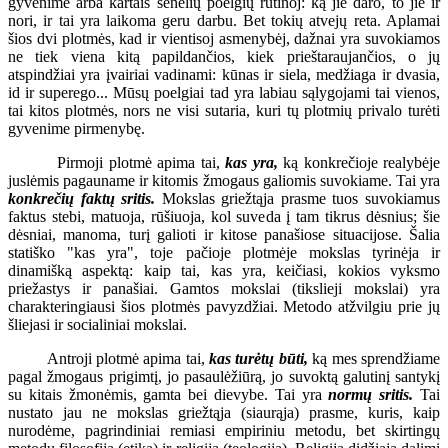
gyvenime arba kartais senelių poelgių rutinoj: ką jie daro, to jie ir
nori, ir tai yra laikoma geru darbu. Bet tokių atvejų reta. Aplamai
šios dvi plotmės, kad ir vientisoj asmenybėj, dažnai yra suvokiamos
ne tiek viena kitą papildančios, kiek prieštaraujančios, o jų
atspindžiai yra įvairiai vadinami: kūnas ir siela, medžiaga ir dvasia,
id ir superego... Mūsų poelgiai tad yra labiau sąlygojami tai vienos,
tai kitos plotmės, nors ne visi sutaria, kuri tų plotmių privalo turėti
gyvenime pirmenybę.
Pirmoji plotmė apima tai,
kas yra,
ką konkrečioje realybėje
juslėmis pagauname ir kitomis žmogaus galiomis suvokiame. Tai yra
konkrečių faktų sritis.
Mokslas griežtąja prasme tuos suvokiamus
faktus stebi, matuoja, rūšiuoja, kol suveda į tam tikrus dėsnius; šie
dėsniai, manoma, turį galioti ir kitose panašiose situacijose. Šalia
statiško "kas yra", toje pačioje plotmėje mokslas tyrinėja ir
dinamišką aspektą: kaip tai, kas yra, keičiasi, kokios vyksmo
priežastys ir panašiai. Gamtos mokslai (tikslieji mokslai) yra
charakteringiausi šios plotmės pavyzdžiai. Metodo atžvilgiu prie jų
šliejasi ir socialiniai mokslai.
Antroji plotmė apima tai,
kas turėtų būti,
ką mes sprendžiame
pagal žmogaus prigimtį, jo pasaulėžiūrą, jo suvoktą galutinį santykį
su kitais žmonėmis, gamta bei dievybe. Tai yra
normų sritis.
Tai
nustato jau ne mokslas griežtąja (siaurąja) prasme, kuris, kaip
nurodėme, pagrindiniai remiasi empiriniu metodu, bet skirtingų