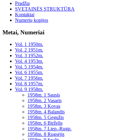
Pradžia
SVETAINĖS STRUKTŪRA
Kontaktai
Numerių kopijos
Metai, Numeriai
Vol. 1 1950m.
Vol. 2 1951m.
Vol. 3 1952m.
Vol. 4 1953m.
Vol. 5 1954m.
Vol. 6 1955m.
Vol. 7 1956m.
Vol. 8 1957m.
Vol. 9 1958m.
1958m. 1 Sausis
1958m. 2 Vasaris
1958m. 3 Kovas
1958m. 4 Balandis
1958m. 5 Gegužis
1958m. 6 Birželis
1958m. 7 Liep.-Rugp.
1958m. 8 Rugsėjis
1958m. 9 Spalis