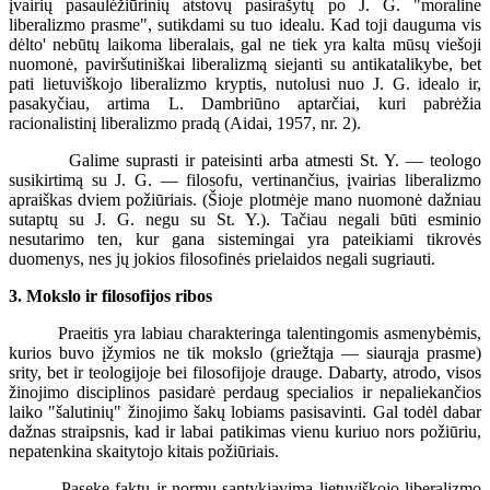
įvairių pasaulėžiūrinių atstovų pasirašytų po J. G. "moraline
liberalizmo prasme", sutikdami su tuo idealu. Kad toji dauguma vis
dėlto' nebūtų laikoma liberalais, gal ne tiek yra kalta mūsų viešoji
nuomonė, paviršutiniškai liberalizmą siejanti su antikatalikybe, bet
pati lietuviškojo liberalizmo kryptis, nutolusi nuo J. G. idealo ir,
pasakyčiau, artima L. Dambriūno aptarčiai, kuri pabrėžia
racionalistinį liberalizmo pradą (Aidai, 1957, nr. 2).
Galime suprasti ir pateisinti arba atmesti St. Y. — teologo
susikirtimą su J. G. — filosofu, vertinančius, įvairias liberalizmo
apraiškas dviem požiūriais. (Šioje plotmėje mano nuomonė dažniau
sutaptų su J. G. negu su St. Y.). Tačiau negali būti esminio
nesutarimo ten, kur gana sistemingai yra pateikiami tikrovės
duomenys, nes jų jokios filosofinės prielaidos negali sugriauti.
3. Mokslo ir filosofijos ribos
Praeitis yra labiau charakteringa talentingomis asmenybėmis,
kurios buvo įžymios ne tik mokslo (griežtąja — siaurąja prasme)
srity, bet ir teologijoje bei filosofijoje drauge. Dabarty, atrodo, visos
žinojimo disciplinos pasidarė perdaug specialios ir nepaliekančios
laiko "šalutinių" žinojimo šakų lobiams pasisavinti. Gal todėl dabar
dažnas straipsnis, kad ir labai patikimas vienu kuriuo nors požiūriu,
nepatenkina skaitytojo kitais požiūriais.
Pasekę faktų ir normų santykiavimą lietuviškojo liberalizmo