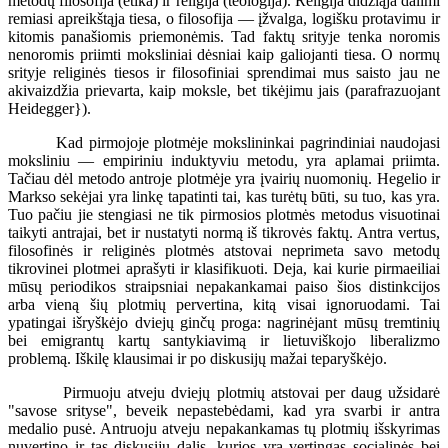
metodų filosofija (etika) ir religija (teologija). Religija didžiąja dalimi
remiasi apreikštąja tiesa, o filosofija — įžvalga, logišku protavimu ir
kitomis panašiomis priemonėmis. Tad faktų srityje tenka noromis
nenoromis priimti moksliniai dėsniai kaip galiojanti tiesa. O normų
srityje religinės tiesos ir filosofiniai sprendimai mus saisto jau ne
akivaizdžia prievarta, kaip moksle, bet tikėjimu jais (parafrazuojant
Heidegger}).
Kad pirmojoje plotmėje mokslininkai pagrindiniai naudojasi
moksliniu — empiriniu induktyviu metodu, yra aplamai priimta.
Tačiau dėl metodo antroje plotmėje yra įvairių nuomonių. Hegelio ir
Markso sekėjai yra linkę tapatinti tai, kas turėtų būti, su tuo, kas yra.
Tuo pačiu jie stengiasi ne tik pirmosios plotmės metodus visuotinai
taikyti antrajai, bet ir nustatyti normą iš tikrovės faktų. Antra vertus,
filosofinės ir religinės plotmės atstovai neprimeta savo metodų
tikrovinei plotmei aprašyti ir klasifikuoti. Deja, kai kurie pirmaeiliai
mūsų periodikos straipsniai nepakankamai paiso šios distinkcijos
arba vieną šių plotmių pervertina, kitą visai ignoruodami. Tai
ypatingai išryškėjo dviejų ginčų proga: nagrinėjant mūsų tremtinių
bei emigrantų kartų santykiavimą ir lietuviškojo liberalizmo
problemą. Iškilę klausimai ir po diskusijų mažai teparyškėjo.
Pirmuoju atveju dviejų plotmių atstovai per daug užsidarė
"savose srityse", beveik nepastebėdami, kad yra svarbi ir antra
medalio pusė. Antruoju atveju nepakankamas tų plotmių išskyrimas
nuvertino ir tas diskusijų dalis, kurios yra vertingas socialinės bei