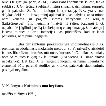
buvus teigta" (m. pabr., A. M.). Pabrėžiant žodžius "iš šalies", tenka
sutikti su J. G., tačiau žvelgiant į ištisą situaciją, gal galima suprasti,
gal ir pateisinti St. Y. — teologo interpretaciją. Pvz., yra vienas
dalykas deklaruoti laisvą mintį aplamai ir kitas dalykas, ar ta mintis
nėra keliama su pagieža kitoms vertybėms ar religijai
(krikščionybei). Šito negalima "matyti" iš šalies. Kadangi J. G.
nepabandė įsigilinti į realią jo abejojamų citatų situaciją, šiuo atveju į
laisvos minties autorių intencijas, tas priekaištas, kad ir labai
patikimas, nėra pilnai pagrįstas.
Kitas dar rimtesnis priekaištas yra implikuotinas iš J. G.
premisų: naudodamasis moksliniu metodu, St. Y. privalėjo atskleisti
ir tuos liberalizmo bruožus mūsuose, kuriuos J. G. laiko esminiais,
nors St. Y. juos laikytų tik šalutiniais. (Čia vienos H. Blazo citatos
nepakanka). Bet kad J. G. sugestijonuojami esminiai liberalizmo
elementai būtų paremti studijos ar kritikos pateiktais duomenimis,
pasakyti negalima.
V. K. Jonynas
Nuėmimas nuo kryžiaus,
medžio raižinys (1951)