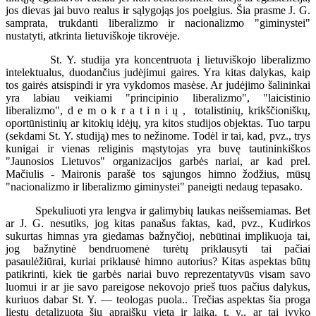
jos dievas jai buvo realus ir sąlygojąs jos poelgius. Šia prasme J. G.
samprata, trukdanti liberalizmo ir nacionalizmo "giminystei"
nustatyti, atkrinta lietuviškoje tikrovėje.
St. Y. studija yra koncentruota į lietuviškojo liberalizmo
intelektualus, duodančius judėjimui gaires. Yra kitas dalykas, kaip
tos gairės atsispindi ir yra vykdomos masėse. Ar judėjimo šalininkai
yra labiau veikiami "principinio liberalizmo", "laicistinio
liberalizmo", d e m o k r a t i n i ų , totalistinių, krikščioniškų,
oportūnistinių ar kitokių idėjų, yra kitos studijos objektas. Tuo tarpu
(sekdami St. Y. studiją) mes to nežinome. Todėl ir tai, kad, pvz., trys
kunigai ir vienas religinis mąstytojas yra buvę tautininkiškos
"Jaunosios Lietuvos" organizacijos garbės nariai, ar kad prel.
Mačiulis - Maironis parašė tos sąjungos himno žodžius, mūsų
"nacionalizmo ir liberalizmo giminystei" paneigti nedaug tepasako.
Spekuliuoti yra lengva ir galimybių laukas neišsemiamas. Bet
ar J. G. nesutiks, jog kitas panašus faktas, kad, pvz., Kudirkos
sukurtas himnas yra giedamas bažnyčioj, nebūtinai implikuoja tai,
jog bažnytinė bendruomenė turėtų priklausyti tai pačiai
pasaulėžiūrai, kuriai priklausė himno autorius? Kitas aspektas būtų
patikrinti, kiek tie garbės nariai buvo reprezentatyvūs visam savo
luomui ir ar jie savo pareigose nekovojo prieš tuos pačius dalykus,
kuriuos dabar St. Y. — teologas puola.. Trečias aspektas šia proga
liestų detalizuotą šių apraiškų vietą ir laiką, t. y., ar tai įvyko