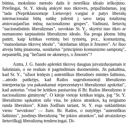
būtina, mokslinio metodo dalis ir nereiškia idealo ieškojimo.
Priešingai, St. Y. idealą atskyrė nuo tikrovės, pripažindamas, jog
"tada (Nepriklausomoje Lietuvoje) vargiai ir patys liberalų
internacionalai būtų sutikę įsileisti į savo tarpą totalizmą
atstovaujančias mūsų nacionalizmo grupes". Vadinasi, lietuvių
"nacionalistinis liberalizmas", suvoktas St. Y., skyrėsi nuo tikro ar
numanomo tarptautinio liberalizmo idealo. Šia proga įdomu būtų
patirti, kaip kritikas vertintų bei tyrinėtų, pvz., komunizmą,
"matuodamas tikrovę idealu", "skirdamas idėjas ir žmones". Ar šiuo
atveju būtų įmanoma, susidarius "principinio komunizmo sampratą",
nepamiršti, jog "liečiami ne akmenys, o žmonės"?
Antra, J. G. bando aplenkti tikrovę daugiau įsivaizduojamais ir
šalutiniais, o ne realiais ir pagrindiniais duomenimis. Jis pakaltina,
kad St. Y., "užuot leidęsis į autentiškus liberalinės minties šaltinius,
...atrodo patikėjęs, kad Railos sugestionuotoji liberalizmo
interpretacija yra pakankamai reprezentatyvi liberalizmui apskritai",
kad autorius "visai be kritikos pasisavina iš Br. Railos liberalizmo ir
nacionalizmo giminystę". O kitoje vietoje kritikas teigia, jog "St. Y.
liberalizmo sąskaiton rašo visa, be jokios atrankos, ką neigiamo
randa liberaluos". Kitais žodžiais tariant, St. Y. esąs suklaidintas
vieno "nevidono" — žurn. Br. Railos, o nutylėjęs "autentiškus
šaltinius", juodinęs liberalizmą "be jokios atrankos", tad atvaizdavęs
lietuviškąjį liberalizmą tendencingai. Di-