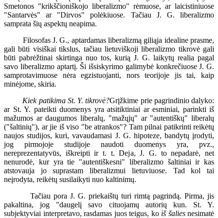
Smetonos "krikščioniškojo liberalizmo" rėmuose, ar laicistiniuose
"Santarvės" ar "Dirvos" polėkiuose. Tačiau J. G. liberalizmo
samprata šių aspektų neapima.
Filosofas J. G., aptardamas liberalizmą giliąja idealine prasme,
gali būti visiškai tikslus, tačiau lietuviškoji liberalizmo tikrovė gali
būti pabrėžtinai skirtinga nuo tos, kurią J. G. laikytų realia pagal
savo liberalizmo aptartį. Ši išsiskyrimo galimybė konkrečiuose J. G.
samprotavimuose nėra egzistuojanti, nors teorijoje jis tai, kaip
minėjome, skiria.
Kiek patikima St. Y. tikrovė?
Grįžkime prie pagrindinio dalyko:
ar St. Y. pateikti duomenys yra atsitiktiniai ar esminiai, parinkti iš
mažumos ar daugumos liberalų, "mažųjų" ar "autentiškų" liberalų
("šaltinių"), ar jie iš viso "be atrankos"? Tam pilnai patikrinti reikėtų
naujos studijos, kuri, vavaudamasi J. G. hipoteze, bandytų įrodyti,
jog pirmojoje studijoje naudoti duomenys yra, pvz.,
nereprezentatyvūs, iškreipti ir t. t. Deja, J. G. to nepadarė, net
nenurodė, kur yra tie "autentiškesni" liberalizmo šaltiniai ir kas
atstovauja jo suprastam liberalizmui lietuviuose. Tad kol tai
neįrodyta, reikėtų susilaikyti nuo kaltinimų.
Tačiau pora J. G. priekaištų turi rimtą pagrindą. Pirma, jis
pakaltina, jog "daugelį savo cituojamų autorių kun. St. Y.
subjektyviai interpretavo, rasdamas juos teigus, ko
iš šalies
nesimatė