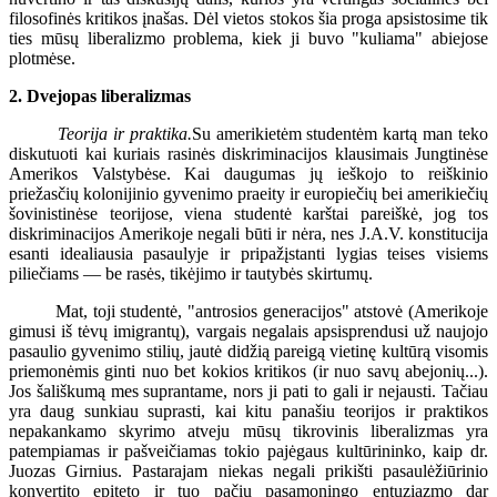
filosofinės kritikos įnašas. Dėl vietos stokos šia proga apsistosime tik
ties mūsų liberalizmo problema, kiek ji buvo "kuliama" abiejose
plotmėse.
2. Dvejopas liberalizmas
Teorija ir praktika.
Su amerikietėm studentėm kartą man teko
diskutuoti kai kuriais rasinės diskriminacijos klausimais Jungtinėse
Amerikos Valstybėse. Kai daugumas jų ieškojo to reiškinio
priežasčių kolonijinio gyvenimo praeity ir europiečių bei amerikiečių
šovinistinėse teorijose, viena studentė karštai pareiškė, jog tos
diskriminacijos Amerikoje negali būti ir nėra, nes J.A.V. konstitucija
esanti idealiausia pasaulyje ir pripažįstanti lygias teises visiems
piliečiams — be rasės, tikėjimo ir tautybės skirtumų.
Mat, toji studentė, "antrosios generacijos" atstovė (Amerikoje
gimusi iš tėvų imigrantų), vargais negalais apsisprendusi už naujojo
pasaulio gyvenimo stilių, jautė didžią pareigą vietinę kultūrą visomis
priemonėmis ginti nuo bet kokios kritikos (ir nuo savų abejonių...).
Jos šališkumą mes suprantame, nors ji pati to gali ir nejausti. Tačiau
yra daug sunkiau suprasti, kai kitu panašiu teorijos ir praktikos
nepakankamo skyrimo atveju mūsų tikrovinis liberalizmas yra
patempiamas ir pašveičiamas tokio pajėgaus kultūrininko, kaip dr.
Juozas Girnius. Pastarajam niekas negali prikišti pasaulėžiūrinio
konvertito epiteto ir tuo pačiu pasąmoningo entuziazmo dar