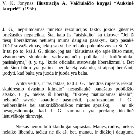
V. K. Jonynas
Iliustracija A. Vaičiulaičio knygai “Auksinė
kurpelė”
(1956)
J. G., nepriimdamas minėtos rezoliucijos fakto, jokios gilesnės
priežasties nepateikia. Štai kaip jis "atsiskaito" su tikrove: "Jei iš
tiesų liberalizmas neturėtų mums daugiau pasakyti, kaip pasakė
DDT suvažiavimas, tektų sakyti be reikalo polemizavus su St. Y..."
Ir tai po to, kai J. G. tikino, jog tas "klausimas ėjo apie ištiso mūsų
visuomenės sluoksnio vadovaujančių politikų ir kultūrininkų
pasisakymą" (t. y. tų, "kurie oficialiai atstovauja liberalizmui"). Bet
juk šiuo būdu yra galima per keletą valandų, straipsnį berašant,
įrodyti, kad balta yra juoda ir juoda yra balta.
Antra vertus, ir tas faktas, kad J. G. "bendras rūpestis ieškoti
skaidresnio dvasinio klimato" nesusilaukė panašaus pobūdžio
atsako, t. y., niekas iš liberalų, "tikrovę matuodamas idealu",
nebandė savoje spaudoje pasmerkti, parafrazuojant J. G.,
neliberalinės bei antikrikščioniškos minties apraiškų, — ar tik
nesugestionuoja, kad J. G. samprata yra perdaug idealinė
lietuviškoje tikrovėje.
Niekas nenori būti klaidingai suprastas. Manęs, rodos, niekas
nelaiko liberalu, tačiau ne tik aš, bet, manau, ir didžioji dauguma