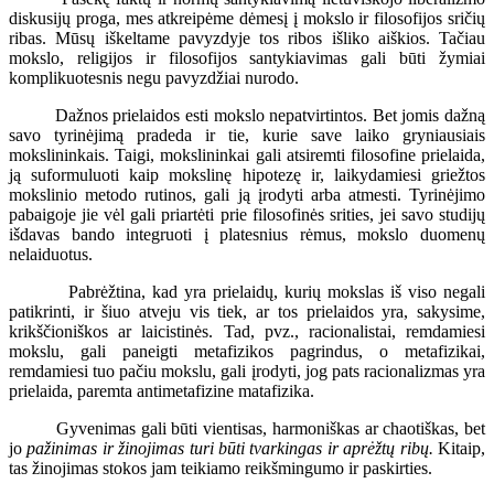
diskusijų proga, mes atkreipėme dėmesį į mokslo ir filosofijos sričių
ribas. Mūsų iškeltame pavyzdyje tos ribos išliko aiškios. Tačiau
mokslo, religijos ir filosofijos santykiavimas gali būti žymiai
komplikuotesnis negu pavyzdžiai nurodo.
Dažnos prielaidos esti mokslo nepatvirtintos. Bet jomis dažną
savo tyrinėjimą pradeda ir tie, kurie save laiko gryniausiais
mokslininkais. Taigi, mokslininkai gali atsiremti filosofine prielaida,
ją suformuluoti kaip mokslinę hipotezę ir, laikydamiesi griežtos
mokslinio metodo rutinos, gali ją įrodyti arba atmesti. Tyrinėjimo
pabaigoje jie vėl gali priartėti prie filosofinės srities, jei savo studijų
išdavas bando integruoti į platesnius rėmus, mokslo duomenų
nelaiduotus.
Pabrėžtina, kad yra prielaidų, kurių mokslas iš viso negali
patikrinti, ir šiuo atveju vis tiek, ar tos prielaidos yra, sakysime,
krikščioniškos ar laicistinės. Tad, pvz., racionalistai, remdamiesi
mokslu, gali paneigti metafizikos pagrindus, o metafizikai,
remdamiesi tuo pačiu mokslu, gali įrodyti, jog pats racionalizmas yra
prielaida, paremta antimetafizine matafizika.
Gyvenimas gali būti vientisas, harmoniškas ar chaotiškas, bet
jo
pažinimas ir žinojimas turi būti tvarkingas ir aprėžtų ribų.
Kitaip,
tas žinojimas stokos jam teikiamo reikšmingumo ir paskirties.