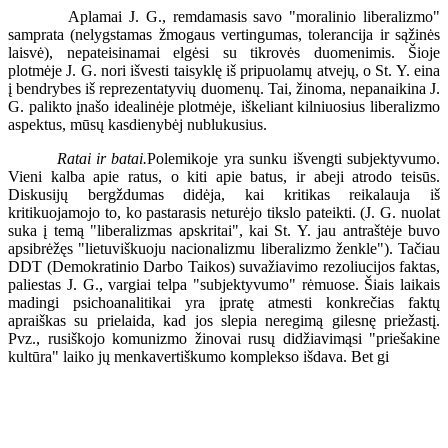
Aplamai J. G., remdamasis savo "moralinio liberalizmo"
samprata (nelygstamas žmogaus vertingumas, tolerancija ir sąžinės
laisvė), nepateisinamai elgėsi su tikrovės duomenimis. Šioje
plotmėje J. G. nori išvesti taisyklę iš pripuolamų atvejų, o St. Y. eina
į bendrybes iš reprezentatyvių duomenų. Tai, žinoma, nepanaikina J.
G. palikto įnašo idealinėje plotmėje, iškeliant kilniuosius liberalizmo
aspektus, mūsų kasdienybėj nublukusius.
Ratai ir batai.
Polemikoje yra sunku išvengti subjektyvumo.
Vieni kalba apie ratus, o kiti apie batus, ir abeji atrodo teisūs.
Diskusijų bergždumas didėja, kai kritikas reikalauja iš
kritikuojamojo to, ko pastarasis neturėjo tikslo pateikti. (J. G. nuolat
suka į temą "liberalizmas apskritai", kai St. Y. jau antraštėje buvo
apsibrėžęs "lietuviškuoju nacionalizmu liberalizmo ženkle"). Tačiau
DDT (Demokratinio Darbo Taikos) suvažiavimo rezoliucijos faktas,
paliestas J. G., vargiai telpa "subjektyvumo" rėmuose. Šiais laikais
madingi psichoanalitikai yra įpratę atmesti konkrečias faktų
apraiškas su prielaida, kad jos slepia neregimą gilesnę priežastį.
Pvz., rusiškojo komunizmo žinovai rusų didžiavimąsi "priešakine
kultūra" laiko jų menkavertiškumo komplekso išdava. Bet gi