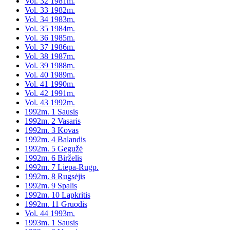
Vol. 32 1981m.
Vol. 33 1982m.
Vol. 34 1983m.
Vol. 35 1984m.
Vol. 36 1985m.
Vol. 37 1986m.
Vol. 38 1987m.
Vol. 39 1988m.
Vol. 40 1989m.
Vol. 41 1990m.
Vol. 42 1991m.
Vol. 43 1992m.
1992m. 1 Sausis
1992m. 2 Vasaris
1992m. 3 Kovas
1992m. 4 Balandis
1992m. 5 Gegužė
1992m. 6 Birželis
1992m. 7 Liepa-Rugp.
1992m. 8 Rugsėjis
1992m. 9 Spalis
1992m. 10 Lapkritis
1992m. 11 Gruodis
Vol. 44 1993m.
1993m. 1 Sausis