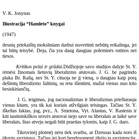
V. K. Jonynas
Iliustracija “Hamleto” knygai
(1947)
desnių priekaištų moksliniam darbui nuvertinti nebūtų reikalinga, jei
tai būtų teisybė. Deja, čia yra daug daugiau poleminės rutinos nei
tiesos.
Kritikos pelai ir grūdai.
Didžiojoje savo studijos dalyje St. Y.
rėmėsi žinomais lietuvių liberalizmo atstovais. J. G. be pagrindo
plaka Br. Railą, nes St. Y. cituoja ne jį vieną, o daugiau kaip porą
dešimtų liberalizmo šaltinių, su reta išimtimi, mažai vienas nuo kito
besiskiriančių.
J. G. teigimas, jog nacionalizmas ir liberalizmas prieštarauja
vienas kitam, yra tik kai kuriais atžvilgiais teisingas. Tačiau St. Y.
iškeltas faktas, jog, pvz., A. Smetona, Vyt. Alantas, V. Rastenis ir
kiti tautininkiškos srovės atstovai siejo save su liberalais ar laikė save
liberalais, šiuo atveju negali būti praeitas tylomis, kaip J. G. daro.
Tikrovinėj plotmėj nėra tiek svarbu, ar Dzeusas kada nors iš
tikrųjų egzistavo. Tačiau jei kuri bendruomenė tikėjo ta egzistencija,