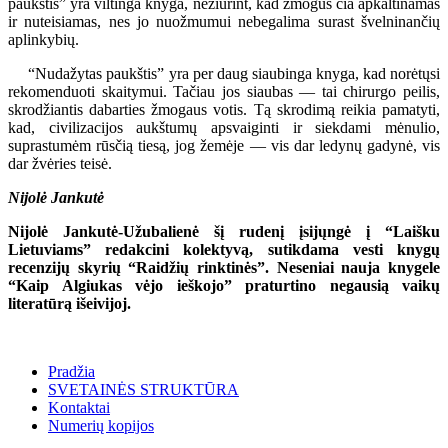
paukštis” yra viltinga knyga, nežiūrint, kad žmogus čia apkaltinamas
ir nuteisiamas, nes jo nuožmumui nebegalima surast švelninančių
aplinkybių.
“Nudažytas paukštis” yra per daug siaubinga knyga, kad norėtųsi
rekomenduoti skaitymui. Tačiau jos siaubas — tai chirurgo peilis,
skrodžiantis dabarties žmogaus votis. Tą skrodimą reikia pamatyti,
kad, civilizacijos aukštumų apsvaiginti ir siekdami mėnulio,
suprastumėm rūsčią tiesą, jog žemėje — vis dar ledynų gadynė, vis
dar žvėries teisė.
Nijolė Jankutė
Nijolė Jankutė-Užubalienė šį rudenį įsijųngė į “Laišku
Lietuviams” redakcini kolektyvą, sutikdama vesti knygų
recenzijų skyrių “Raidžių rinktinės”. Neseniai nauja knygele
“Kaip Algiukas vėjo ieškojo” praturtino negausią vaikų
literatūrą išeivijoj.
Pradžia
SVETAINĖS STRUKTŪRA
Kontaktai
Numerių kopijos