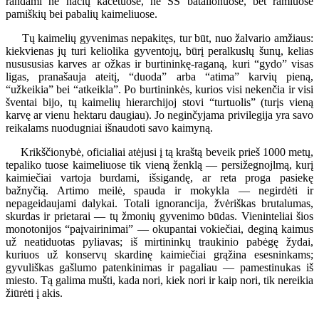
randami ne nacių kacetuose, ne SS batalionuose, bet ramiuose
pamiškių bei pabalių kaimeliuose.
Tų kaimelių gyvenimas nepakitęs, tur būt, nuo žalvario amžiaus:
kiekvienas jų turi keliolika gyventojų, būrį peralkuslų šunų, kelias
nusususias karves ar ožkas ir burtininkę-raganą, kuri “gydo” visas
ligas, pranašauja ateitį, “duoda” arba “atima” karvių pieną,
“užkeikia” bei “atkeikla”. Po burtininkės, kurios visi nekenčia ir visi
šventai bijo, tų kaimelių hierarchijoj stovi “turtuolis” (turįs vieną
karvę ar vienu hektaru daugiau). Jo neginčyjama privilegija yra savo
reikalams nuodugniai išnaudoti savo kaimyną.
Krikščionybė, oficialiai atėjusi į tą kraštą beveik prieš 1000 metų,
tepaliko tuose kaimeliuose tik vieną ženklą — persižegnojlmą, kurį
kaimiečiai vartoja burdami, išsigandę, ar reta proga pasiekę
bažnyčią. Artimo meilė, spauda ir mokykla — negirdėti ir
nepageidaujami dalykai. Totali ignorancija, žvėriškas brutalumas,
skurdas ir prietarai — tų žmonių gyvenimo būdas. Vieninteliai šios
monotonijos “paįvairinimai” — okupantai vokiečiai, deginą kaimus
už neatiduotas pyliavas; iš mirtininkų traukinio pabėgę žydai,
kuriuos už konservų skardinę kaimiečiai grąžina esesninkams;
gyvuliškas gašlumo patenkinimas ir pagaliau — pamestinukas iš
miesto. Tą galima mušti, kada nori, kiek nori ir kaip nori, tik nereikia
žiūrėti į akis.