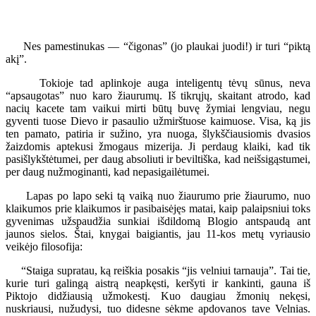
Nes pamestinukas — “čigonas” (jo plaukai juodi!) ir turi “piktą
akį”.
Tokioje tad aplinkoje auga inteligentų tėvų sūnus, neva
“apsaugotas” nuo karo žiaurumų. Iš tikrųjų, skaitant atrodo, kad
nacių kacete tam vaikui mirti būtų buvę žymiai lengviau, negu
gyventi tuose Dievo ir pasaulio užmirštuose kaimuose. Visa, ką jis
ten pamato, patiria ir sužino, yra nuoga, šlykščiausiomis dvasios
žaizdomis aptekusi žmogaus mizerija. Ji perdaug klaiki, kad tik
pasišlykštėtumei, per daug absoliuti ir beviltiška, kad neišsigąstumei,
per daug nužmoginanti, kad nepasigailėtumei.
Lapas po lapo seki tą vaiką nuo žiaurumo prie žiaurumo, nuo
klaikumos prie klaikumos ir pasibaisėjęs matai, kaip palaipsniui toks
gyvenimas užspaudžia sunkiai išdildomą Blogio antspaudą ant
jaunos sielos. Štai, knygai baigiantis, jau 11-kos metų vyriausio
veikėjo filosofija:
“Staiga supratau, ką reiškia posakis “jis velniui tarnauja”. Tai tie,
kurie turi galingą aistrą neapkęsti, keršyti ir kankinti, gauna iš
Piktojo didžiausią užmokestį. Kuo daugiau žmonių nekęsi,
nuskriausi, nužudysi, tuo didesne sėkme apdovanos tave Velnias.