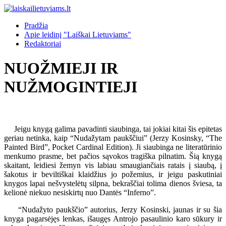
Pradžia
Apie leidinį "Laiškai Lietuviams"
Redaktoriai
NUOŽMIEJI IR
NUŽMOGINTIEJI
Jeigu knygą galima pavadinti siaubinga, tai jokiai kitai šis epitetas
geriau netinka, kaip “Nudažytam paukščiui” (Jerzy Kosinsky, “The
Painted Bird”, Pocket Cardinal Edition). Ji siaubinga ne literatūrinio
menkumo prasme, bet pačios sąvokos tragiška pilnatim. Šią knygą
skaitant, leidiesi žemyn vis labiau smaugiančiais ratais į siaubą, į
šakotus ir beviltiškai klaidžius jo požemius, ir jeigu paskutiniai
knygos lapai nešvystelėtų silpna, bekraščiai tolima dienos šviesa, ta
kelionė niekuo nesiskirtų nuo Dantės “Inferno”.
“Nudažyto paukščio” autorius, Jerzy Kosinski, jaunas ir su šia
knyga pagarsėjęs lenkas, išaugęs Antrojo pasaulinio karo sūkury ir