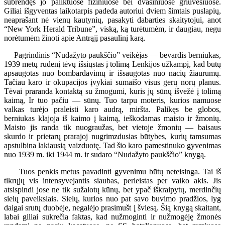
subrendęs jo paliktuose fiziniuose bei dvasiniuose griuvėsiuose.
Giliai išgyventas laikotarpis padeda autoriui dviem šimtais puslapių,
neaprašant nė vienų kautynių, pasakyti dabarties skaitytojui, anot
“New York Herald Tribune”, viską, ką turėtumėm, ir daugiau, negu
norėtumėm žinoti apie Antrąjį pasaulinį karą.
Pagrindinis “Nudažyto paukščio” veikėjas — bevardis berniukas,
1939 metų rudenį tėvų išsiųstas į tolimą Lenkijos užkampį, kad būtų
apsaugotas nuo bombardavimų ir išsaugotas nuo nacių žiaurumų.
Tačiau karo ir okupacijos įvykiai sumaišo visus gerų norų planus.
Tėvai praranda kontaktą su žmogumi, kuris jų sūnų išvežė į tolimą
kaimą, Ir tuo pačiu — sūnų. Tuo tarpu moteris, kurios namuose
valkas turėjo praleisti karo audrą, miršta. Palikęs be globos,
berniukas klajoja iš kaimo į kaimą, ieškodamas maisto ir žmonių.
Maisto jis randa tik nuograužas, bet vietoje žmonių — baisaus
skurdo ir prietarų prarajoj nugrimzdusias būtybes, kurių tamsumas
apstulbina lakiausią vaizduotę. Tad šio karo pamestinuko gyvenimas
nuo 1939 m. iki 1944 m. ir sudaro “Nudažyto paukščio” knygą.
Tuos penkis metus pavadinti gyvenimu būtų neteisinga. Tai iš
tikrųjų vis intensyvejantis siaubas, perleistas per vaiko akis. Jis
atsispindi jose ne tik sužalotų kūnų, bet ypač iškraipytų, merdinčių
sielų paveikslais. Sielų, kurios nuo pat savo buvimo pradžios, lyg
daigai srutų duobėje, negalėjo prasimušt į šviesą. Šią knygą skaitant,
labai giliai sukrečia faktas, kad nužmoginti ir nužmogėję žmonės