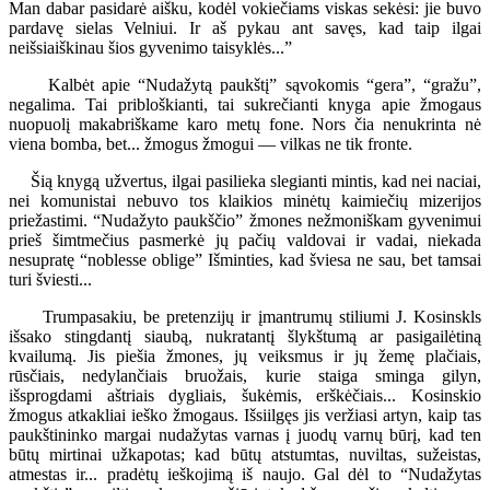
Man dabar pasidarė aišku, kodėl vokiečiams viskas sekėsi: jie buvo
pardavę sielas Velniui. Ir aš pykau ant savęs, kad taip ilgai
neišsiaiškinau šios gyvenimo taisyklės...”
Kalbėt apie “Nudažytą paukštį” sąvokomis “gera”, “gražu”,
negalima. Tai pribloškianti, tai sukrečianti knyga apie žmogaus
nuopuolį makabriškame karo metų fone. Nors čia nenukrinta nė
viena bomba, bet... žmogus žmogui — vilkas ne tik fronte.
Šią knygą užvertus, ilgai pasilieka slegianti mintis, kad nei naciai,
nei komunistai nebuvo tos klaikios minėtų kaimiečių mizerijos
priežastimi. “Nudažyto paukščio” žmones nežmoniškam gyvenimui
prieš šimtmečius pasmerkė jų pačių valdovai ir vadai, niekada
nesupratę “noblesse oblige” Išminties, kad šviesa ne sau, bet tamsai
turi šviesti...
Trumpasakiu, be pretenzijų ir įmantrumų stiliumi J. Kosinskls
išsako stingdantį siaubą, nukratantį šlykštumą ar pasigailėtiną
kvailumą. Jis piešia žmones, jų veiksmus ir jų žemę plačiais,
rūsčiais, nedylančiais bruožais, kurie staiga sminga gilyn,
išsprogdami aštriais dygliais, šukėmis, erškėčiais... Kosinskio
žmogus atkakliai ieško žmogaus. Išsiilgęs jis veržiasi artyn, kaip tas
paukštininko margai nudažytas varnas į juodų varnų būrį, kad ten
būtų mirtinai užkapotas; kad būtų atstumtas, nuviltas, sužeistas,
atmestas ir... pradėtų ieškojimą iš naujo. Gal dėl to “Nudažytas