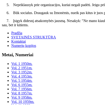
5. Nepriklausyk prie organizacijos, kuriai negali padėti. Jeigu priklausa
6. Būk socialus. Draugauk su žmonėmis, nueik pas kitus ir juos pas 
7. Įsigyk didesnį atsakomybės jausmą. Nesakyk: "Ne mano kiaulės, ne
sau, bet ir kitiems.
Pradžia
SVETAINĖS STRUKTŪRA
Kontaktai
Numerių kopijos
Metai, Numeriai
Vol. 1 1950m.
Vol. 2 1951m.
Vol. 3 1952m.
Vol. 4 1953m.
Vol. 5 1954m.
Vol. 6 1955m.
Vol. 7 1956m.
Vol. 8 1957m.
Vol. 9 1958m.
Vol. 10 1959m.