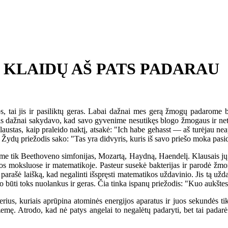
KLAIDŲ AŠ PATS PADARAU
, tai jis ir pasiliktų geras. Labai dažnai mes gerą žmogų padarome 
 Jis dažnai sakydavo, kad savo gyvenime nesutikęs blogo žmogaus ir net
austas, kaip praleido naktį, atsakė: "Ich habe gehasst — aš turėjau n
ų. Žydų priežodis sako: "Tas yra didvyris, kuris iš savo priešo moka pasi
tik Beethoveno simfonijas, Mozartą, Haydną, Haendelį. Klausais jų muzi
amtos moksluose ir matematikoje. Pasteur susekė bakterijas ir parodė žm
rašė laišką, kad negalinti išspręsti matematikos uždavinio. Jis tą uždav
o būti toks nuolankus ir geras. Čia tinka ispanų priežodis: "Kuo aukšte
us, kuriais aprūpina atominės energijos aparatus ir juos sekundės ti
į žemę. Atrodo, kad nė patys angelai to negalėtų padaryti, bet tai padar