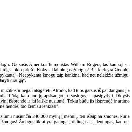
blogu. Garsusis Amerikos humoristas William Rogers, tas kaubojus -
urėjęs jokio priešo. Koks tai laimingas žmogus! Bet kiek yra žmonių,
eapykantą". Neapykanta žmogų taip kankina, kad net neleidžia užmigti.
daryti draugą".
kos ir negali atsigėrėti. Atrodo, kad tuos garsus iš pat dangaus jie
onijai būdą, kaip nuo jų apsisaugoti, o susirgus — pasigydyti. Didysis
inį išsprendė ir jai laiške nusiuntė. Tokiu būdu jis išsprendė ir artimo
snė nendrė, tuo žemiau lenkiasi".
kslumu nusiunčia 240.000 mylių į mėnulį, ten išlaipina žmones, kurie
ė žmogus! Žmogus tikrai yra galingas, didingas ir talentingas, kad net