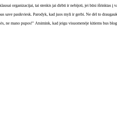
i organizacijai, tai stenkis jai dirbti ir nebijoti, jei būsi išrinktas į 
save pasikviesk. Parodyk, kad juos myli ir gerbi. Ne dėl to draugauk,
 mano pupos!" Atsimink, kad jeigu visuomenėje kitiems bus blogai, tai