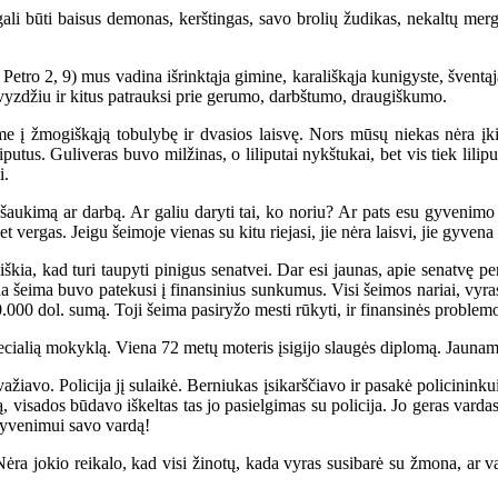
i būti baisus demonas, kerštingas, savo brolių žudikas, nekaltų mergai
tro 2, 9) mus vadina išrinktąja gimine, karališkąja kunigyste, šventąja t
pavyzdžiu ir kitus patrauksi prie gerumo, darbštumo, draugiškumo.
 į žmogiškąją tobulybę ir dvasios laisvę. Nors mūsų niekas nėra įki
iputus. Guliveras buvo milžinas, o liliputai nykštukai, bet vis tiek lilip
i.
aukimą ar darbą. Ar galiu daryti tai, ko noriu? Ar pats esu gyvenimo 
bet vergas. Jeigu šeimoje vienas su kitu riejasi, jie nėra laisvi, jie gyven
a, kad turi taupyti pinigus senatvei. Dar esi jaunas, apie senatvę per an
ena šeima buvo patekusi į finansinius sunkumus. Visi šeimos nariai, vyr
.000 dol. sumą. Toji šeima pasiryžo mesti rūkyti, ir finansinės problemo
alią mokyklą. Viena 72 metų moteris įsigijo slaugės diplomą. Jaunam, 
iavo. Policija jį sulaikė. Berniukas įsikarščiavo ir pasakė policininkui 
bą, visados būdavo iškeltas tas jo pasielgimas su policija. Jo geras var
gyvenimui savo vardą!
kio reikalo, kad visi žinotų, kada vyras susibarė su žmona, ar vaik