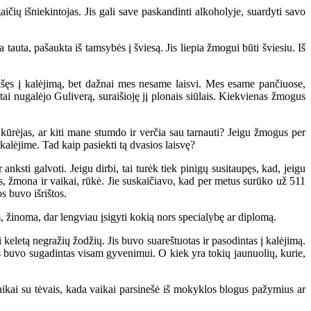
čių išniekintojas. Jis gali save paskandinti alkoholyje, suardyti savo
auta, pašaukta iš tamsybės į šviesą. Jis liepia žmogui būti šviesiu. Iš
šęs į kalėjimą, bet dažnai mes nesame laisvi. Mes esame pančiuose,
utai nugalėjo Guliverą, suraišioję jį plonais siūlais. Kiekvienas žmogus
kūrėjas, ar kiti mane stumdo ir verčia sau tarnauti? Jeigu žmogus per
a kalėjime. Tad kaip pasiekti tą dvasios laisvę?
ksti galvoti. Jeigu dirbi, tai turėk tiek pinigų susitaupęs, kad, jeigu
as, žmona ir vaikai, rūkė. Jie suskaičiavo, kad per metus surūko už 511
s buvo išrištos.
žinoma, dar lengviau įsigyti kokią nors specialybę ar diplomą.
keletą negražių žodžių. Jis buvo suareštuotas ir pasodintas į kalėjimą.
das buvo sugadintas visam gyvenimui. O kiek yra tokių jaunuolių, kurie,
ai su tėvais, kada vaikai parsinešė iš mokyklos blogus pažymius ar