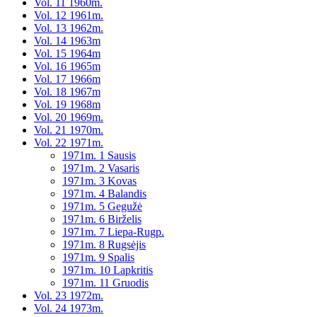
Vol. 11 1960m.
Vol. 12 1961m.
Vol. 13 1962m.
Vol. 14 1963m
Vol. 15 1964m
Vol. 16 1965m
Vol. 17 1966m
Vol. 18 1967m
Vol. 19 1968m
Vol. 20 1969m.
Vol. 21 1970m.
Vol. 22 1971m.
1971m. 1 Sausis
1971m. 2 Vasaris
1971m. 3 Kovas
1971m. 4 Balandis
1971m. 5 Gegužė
1971m. 6 Birželis
1971m. 7 Liepa-Rugp.
1971m. 8 Rugsėjis
1971m. 9 Spalis
1971m. 10 Lapkritis
1971m. 11 Gruodis
Vol. 23 1972m.
Vol. 24 1973m.