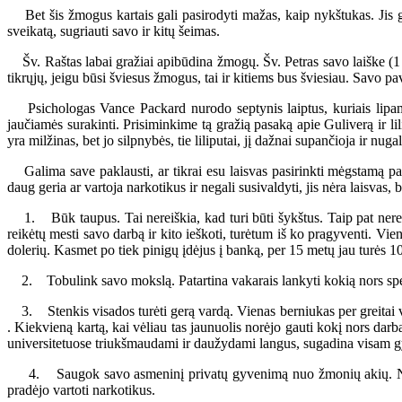
Bet šis žmogus kartais gali pasirodyti mažas, kaip nykštukas. Jis gal
sveikatą, sugriauti savo ir kitų šeimas.
Šv. Raštas labai gražiai apibūdina žmogų. Šv. Petras savo laiške (1 Pe
tikrųjų, jeigu būsi šviesus žmogus, tai ir kitiems bus šviesiau. Savo 
Psichologas Vance Packard nurodo septynis laiptus, kuriais lipame
jaučiamės surakinti. Prisiminkime tą gražią pasaką apie Guliverą ir lil
yra milžinas, bet jo silpnybės, tie liliputai, jį dažnai supančioja ir nugal
Galima save paklausti, ar tikrai esu laisvas pasirinkti mėgstamą paš
daug geria ar vartoja narkotikus ir negali susivaldyti, jis nėra laisvas, 
1. Būk taupus. Tai nereiškia, kad turi būti šykštus. Taip pat nereiški
reikėtų mesti savo darbą ir kito ieškoti, turėtum iš ko pragyventi. Vi
dolerių. Kasmet po tiek pinigų įdėjus į banką, per 15 metų jau turės 10
2. Tobulink savo mokslą. Patartina vakarais lankyti kokią nors speci
3. Stenkis visados turėti gerą vardą. Vienas berniukas per greitai važ
. Kiekvieną kartą, kai vėliau tas jaunuolis norėjo gauti kokį nors dar
universitetuose triukšmaudami ir daužydami langus, sugadina visam 
4. Saugok savo asmeninį privatų gyvenimą nuo žmonių akių. Nėra jo
pradėjo vartoti narkotikus.