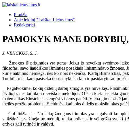
Pradžia
Apie leidinį "Laiškai Lietuviams"
Redaktoriai
PAMOKYK MANE DORYBIŲ, 
J. VENCKUS, S. J.
Žmogus iš prigimties yra geras. Jeigu jo neveiktų svetimos įtakos
filosofas, savo liaudiškos išminties posakiais linksmindavo žmones.
kurie naktimis nemiega, nes ko nors nekenčia. Kartą Bismarckas, pakl
Tur būt, retai kam pasiseka nesusipykti su kitu ir pasidaryti sau prieš
Pagalvokime, kokių didelių darbų žmogus yra nuveikęs. Prisiminkime 
išviliojo, nes tai tikrai dieviškos melodijos. O štai kiek pasiekta g
matematikas Einsteinas stengėsi visiems padėti. Viena gimnazistė jam pa
meilės grožio problemą. Stebimės, kad toks didelis mokslininkas galėj
Gal didžiausias šių laikų žmogaus triumfas yra sugalvoti kompiuteri
vaikštinėja, važinėja po mėnulį, renka uolienas ir vėl grįžta sveiki 
erdves gali tyrinėti ir valdyti.