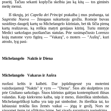
praeitį. Tačiau sekanti koplyčia skelbia jau ką kitą — tos giminės
meilę menui.
Iš tikrųjų, jei
Capella dei Principi
prakalba į mus prabanga, tai
Sagrestia Nuova
— žmogaus sukurtuoju grožiu. Romoje buvau
susidūręs daugelį kartų su Michelangelo kūriniais, bet tik šičia pirmą
kartą realizavau, ką reiškia matyti genijaus kūrinį. Turiu mintyje
Medici sarkofagus puošiančias statulas. Prie susimąsčiusio Lorenzo
kojų matome vyro figūrą — "Vakarą", o moters — "Aušrą", kuri
atrodo, lyg pasi-
Michelangelo
Naktis ir Diena
Michelangelo
Vakaras ir Aušra
ruošusi keltis ir kalbėti. Dar įspūdingesnė yra moterimi
vaizduojamoji "Naktis" ir vyru — "Diena". Šios abi skulptūros yra
prie Giuliano sarkofago. Šiuos kūrinius galėjau kontempliuoti ištisas
valandas. Kaip kiekvieno kalba, taip ir meno, išsireiškia simboliais.
Michelangeliškoji kalba yra taip pat simbolinė. Jis išreiškia tai, ko
labiausiai trokšta šios žemės vaikai — jėgą ir grožį. Nors ne
visuomet jiems tai užtikrina laimę, bet visada garantuoja pasisekimą.