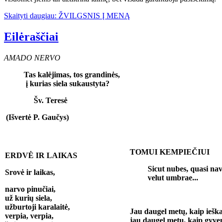
Skaityti daugiau: ŽVILGSNIS Į MENĄ
Eilėraščiai
AMADO NERVO
Tas kalėjimas, tos grandinės,
į kurias siela sukaustyta?
Šv. Teresė
(Išvertė P. Gaučys)
TOMUI KEMPIEČIUI
ERDVĖ IR LAIKAS
Sicut nubes, quasi na
Srovė ir laikas,
velut umbrae...
narvo pinučiai,
už kurių siela,
užburtoji karalaitė,
Jau daugel metų, kaip ieš
verpia, verpia,
jau daugel metų, kaip gyve