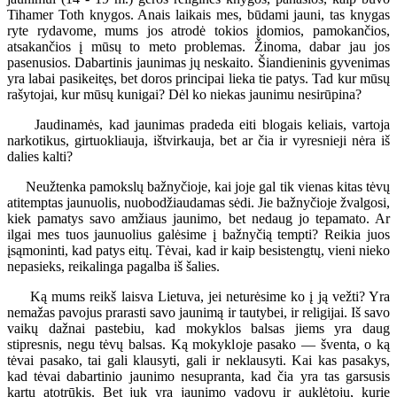
Tihamer Toth knygos. Anais laikais mes, būdami jauni, tas knygas
ryte rydavome, mums jos atrodė tokios įdomios, pamokančios,
atsakančios į mūsų to meto problemas. Žinoma, dabar jau jos
pasenusios. Dabartinis jaunimas jų neskaito. Šiandieninis gyvenimas
yra labai pasikeitęs, bet doros principai lieka tie patys. Tad kur mūsų
rašytojai, kur mūsų kunigai? Dėl ko niekas jaunimu nesirūpina?
Jaudinamės, kad jaunimas pradeda eiti blogais keliais, vartoja
narkotikus, girtuokliauja, ištvirkauja, bet ar čia ir vyresnieji nėra iš
dalies kalti?
Neužtenka pamokslų bažnyčioje, kai joje gal tik vienas kitas tėvų
atitemptas jaunuolis, nuobodžiaudamas sėdi. Jie bažnyčioje žvalgosi,
kiek pamatys savo amžiaus jaunimo, bet nedaug jo tepamato. Ar
ilgai mes tuos jaunuolius galėsime į bažnyčią tempti? Reikia juos
įsąmoninti, kad patys eitų. Tėvai, kad ir kaip besistengtų, vieni nieko
nepasieks, reikalinga pagalba iš šalies.
Ką mums reikš laisva Lietuva, jei neturėsime ko į ją vežti? Yra
nemažas pavojus prarasti savo jaunimą ir tautybei, ir religijai. Iš savo
vaikų dažnai pastebiu, kad mokyklos balsas jiems yra daug
stipresnis, negu tėvų balsas. Ką mokykloje pasako — šventa, o ką
tėvai pasako, tai gali klausyti, gali ir neklausyti. Kai kas pasakys,
kad tėvai dabartinio jaunimo nesupranta, kad čia yra tas garsusis
kartų atotrūkis. Bet juk yra jaunimo vadovų ir auklėtojų, kurie