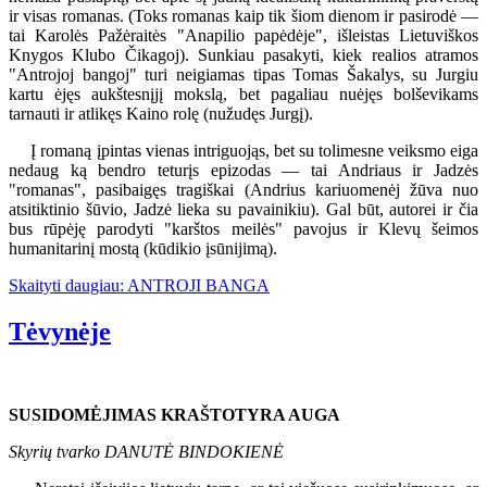
ir visas romanas. (Toks romanas kaip tik šiom dienom ir pasirodė —
tai Karolės Pažėraitės "Anapilio papėdėje", išleistas Lietuviškos
Knygos Klubo Čikagoj). Sunkiau pasakyti, kiek realios atramos
"Antrojoj bangoj" turi neigiamas tipas Tomas Šakalys, su Jurgiu
kartu ėjęs aukštesnįjį mokslą, bet pagaliau nuėjęs bolševikams
tarnauti ir atlikęs Kaino rolę (nužudęs Jurgį).
Į romaną įpintas vienas intriguojąs, bet su tolimesne veiksmo eiga
nedaug ką bendro teturįs epizodas — tai Andriaus ir Jadzės
"romanas", pasibaigęs tragiškai (Andrius kariuomenėj žūva nuo
atsitiktinio šūvio, Jadzė lieka su pavainikiu). Gal būt, autorei ir čia
bus rūpėję parodyti "karštos meilės" pavojus ir Klevų šeimos
humanitarinį mostą (kūdikio įsūnijimą).
Skaityti daugiau: ANTROJI BANGA
Tėvynėje
SUSIDOMĖJIMAS KRAŠTOTYRA AUGA
Skyrių tvarko DANUTĖ BINDOKIENĖ