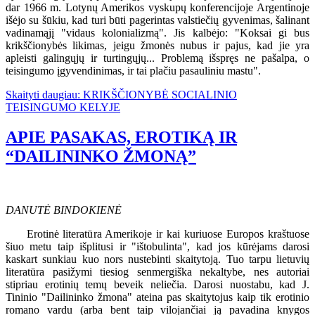
dar 1966 m. Lotynų Amerikos vyskupų konferencijoje Argentinoje
išėjo su šūkiu, kad turi būti pagerintas valstiečių gyvenimas, šalinant
vadinamąjį "vidaus kolonializmą". Jis kalbėjo: "Koksai gi bus
krikščionybės likimas, jeigu žmonės nubus ir pajus, kad jie yra
apleisti galingųjų ir turtingųjų... Problemą išspręs ne pašalpa, o
teisingumo įgyvendinimas, ir tai plačiu pasauliniu mastu".
Skaityti daugiau: KRIKŠČIONYBĖ SOCIALINIO
TEISINGUMO KELYJE
APIE PASAKAS, EROTIKĄ IR
“DAILININKO ŽMONĄ”
DANUTĖ BINDOKIENĖ
Erotinė literatūra Amerikoje ir kai kuriuose Europos kraštuose
šiuo metu taip išplitusi ir "ištobulinta", kad jos kūrėjams darosi
kaskart sunkiau kuo nors nustebinti skaitytoją. Tuo tarpu lietuvių
literatūra pasižymi tiesiog senmergiška nekaltybe, nes autoriai
stipriau erotinių temų beveik neliečia. Darosi nuostabu, kad J.
Tininio "Dailininko žmona" ateina pas skaitytojus kaip tik erotinio
romano vardu (arba bent taip vilojančiai ją pavadina knygos