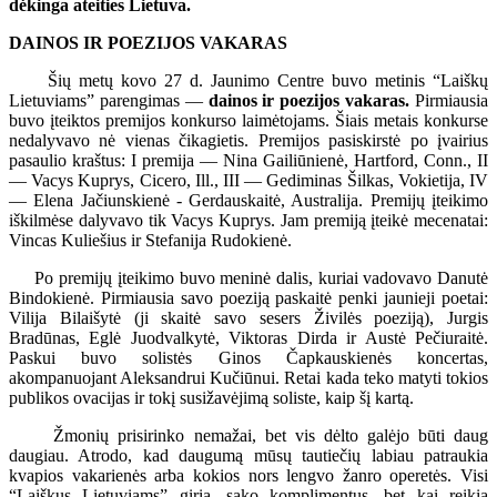
dėkinga ateities Lietuva.
DAINOS IR POEZIJOS VAKARAS
Šių metų kovo 27 d. Jaunimo Centre buvo metinis “Laiškų
Lietuviams” parengimas —
dainos ir poezijos vakaras.
Pirmiausia
buvo įteiktos premijos konkurso laimėtojams. Šiais metais konkurse
nedalyvavo nė vienas čikagietis. Premijos pasiskirstė po įvairius
pasaulio kraštus: I premija — Nina Gailiūnienė, Hartford, Conn., II
— Vacys Kuprys, Cicero, Ill., III — Gediminas Šilkas, Vokietija, IV
— Elena Jačiunskienė - Gerdauskaitė, Australija. Premijų įteikimo
iškilmėse dalyvavo tik Vacys Kuprys. Jam premiją įteikė mecenatai:
Vincas Kuliešius ir Stefanija Rudokienė.
Po premijų įteikimo buvo meninė dalis, kuriai vadovavo Danutė
Bindokienė. Pirmiausia savo poeziją paskaitė penki jaunieji poetai:
Vilija Bilaišytė (ji skaitė savo sesers Živilės poeziją), Jurgis
Bradūnas, Eglė Juodvalkytė, Viktoras Dirda ir Austė Pečiuraitė.
Paskui buvo solistės Ginos Čapkauskienės koncertas,
akompanuojant Aleksandrui Kučiūnui. Retai kada teko matyti tokios
publikos ovacijas ir tokį susižavėjimą soliste, kaip šį kartą.
Žmonių prisirinko nemažai, bet vis dėlto galėjo būti daug
daugiau. Atrodo, kad daugumą mūsų tautiečių labiau patraukia
kvapios vakarienės arba kokios nors lengvo žanro operetės. Visi
“Laiškus Lietuviams” giria, sako komplimentus, bet kai reikia