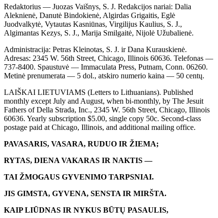
Redaktorius — Juozas Vaišnys, S. J. Redakcijos nariai: Dalia
Aleknienė, Danutė Bindokienė, Algirdas Grigaitis, Eglė
Juodvalkytė, Vytautas Kasniūnas, Virgilijus Kaulius, S. J.,
Algimantas Kezys, S. J., Marija Smilgaitė, Nijolė Užubalienė.
Administracija: Petras Kleinotas, S. J. ir Dana Kurauskienė.
Adresas: 2345 W. 56th Street, Chicago, Illinois 60636. Telefonas —
737-8400. Spaustuvė — Immaculata Press, Putnam, Conn. 06260.
Metinė prenumerata — 5 dol., atskiro numerio kaina — 50 centų.
LAIŠKAI LIETUVIAMS (Letters to Lithuanians). Published
monthly except July and August, when bi-monthly, by The Jesuit
Fathers of Della Strada, Inc., 2345 W. 56th Street, Chicago, Illinois
60636. Yearly subscription $5.00, single copy 50c. Second-class
postage paid at Chicago, Illinois, and additional mailing office.
PAVASARIS, VASARA, RUDUO IR ŽIEMA;
RYTAS, DIENA VAKARAS IR NAKTIS —
TAI ŽMOGAUS GYVENIMO TARPSNIAI.
JIS GIMSTA, GYVENA, SENSTA IR MIRŠTA.
KAIP LIŪDNAS IR NYKUS BŪTŲ PASAULIS,