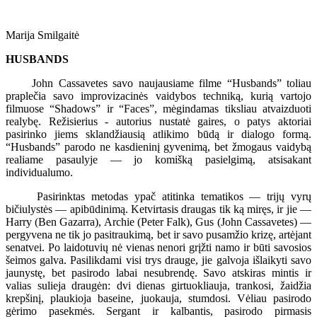
Marija Smilgaitė
HUSBANDS
John Cassavetes savo naujausiame filme “Husbands” toliau
praplečia savo improvizacinės vaidybos techniką, kurią vartojo
filmuose “Shadows” ir “Faces”, mėgindamas tiksliau atvaizduoti
realybę. Režisierius - autorius nustatė gaires, o patys aktoriai
pasirinko jiems sklandžiausią atlikimo būdą ir dialogo formą.
“Husbands” parodo ne kasdieninį gyvenimą, bet žmogaus vaidybą
realiame pasaulyje — jo komišką pasielgimą, atsisakant
individualumo.
Pasirinktas metodas ypač atitinka tematikos — trijų vyrų
bičiulystės — apibūdinimą. Ketvirtasis draugas tik ką miręs, ir jie —
Harry (Ben Gazarra), Archie (Peter Falk), Gus (John Cassavetes) —
pergyvena ne tik jo pasitraukimą, bet ir savo pusamžio krizę, artėjant
senatvei. Po laidotuvių nė vienas nenori grįžti namo ir būti savosios
šeimos galva. Pasilikdami visi trys drauge, jie galvoja išlaikyti savo
jaunystę, bet pasirodo labai nesubrendę. Savo atskiras mintis ir
valias sulieja draugėn: dvi dienas girtuokliauja, trankosi, žaidžia
krepšinį, plaukioja baseine, juokauja, stumdosi. Vėliau pasirodo
gėrimo pasekmės. Sergant ir kalbantis, pasirodo pirmasis