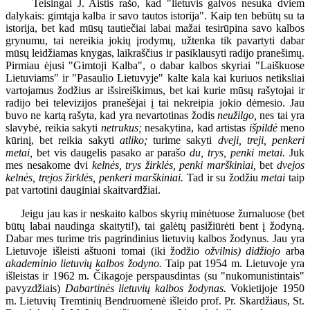
Teisingai J. Aistis rašo, kad "lietuvis galvos nesuka dviem
dalykais: gimtąja kalba ir savo tautos istorija". Kaip ten bebūtų su ta
istorija, bet kad mūsų tautiečiai labai mažai tesirūpina savo kalbos
grynumu, tai nereikia jokių įrodymų, užtenka tik pavartyti dabar
mūsų leidžiamas knygas, laikraščius ir pasiklausyti radijo pranešimų.
Pirmiau ėjusi "Gimtoji Kalba", o dabar kalbos skyriai "Laiškuose
Lietuviams" ir "Pasaulio Lietuvyje" kalte kala kai kuriuos netiksliai
vartojamus žodžius ar išsireiškimus, bet kai kurie mūsų rašytojai ir
radijo bei televizijos pranešėjai į tai nekreipia jokio dėmesio. Jau
buvo ne kartą rašyta, kad yra nevartotinas žodis
neužilgo,
nes tai yra
slavybė, reikia sakyti
netrukus;
nesakytina, kad artistas
išpildė
meno
kūrinį, bet reikia sakyti
atliko;
turime sakyti
dveji, treji, penkeri
metai,
bet vis daugelis pasako ar parašo
du, trys, penki metai.
Juk
mes nesakome dvi
kelnės, trys žirklės, penki marškiniai,
bet
dvejos
kelnės, trejos žirklės, penkeri marškiniai.
Tad ir su žodžiu
metai
taip
pat vartotini dauginiai skaitvardžiai.
Jeigu jau kas ir neskaito kalbos skyrių minėtuose žurnaluose (bet
būtų labai naudinga skaityti!), tai galėtų pasižiūrėti bent į žodyną.
Dabar mes turime tris pagrindinius lietuvių kalbos žodynus. Jau yra
Lietuvoje išleisti aštuoni tomai (iki žodžio
ožvilnis) didžiojo
arba
akademinio lietuvių kalbos žodyno.
Taip pat 1954 m. Lietuvoje yra
išleistas ir 1962 m. Čikagoje perspausdintas (su "nukomunistintais"
pavyzdžiais)
Dabartinės lietuvių kalbos žodynas.
Vokietijoje 1950
m. Lietuvių Tremtinių Bendruomenė išleido prof. Pr. Skardžiaus, St.