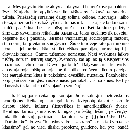
a. Mes patys turėtume aktyviau dalyvauti lietuviškose pamaldose.
Pvz. Niujorke ir apylinkėse lietuviškosios bažnyčios smarkiai
tuštėja. Priežasčių surasime daug: tolima kelionė, nuovargis, laiko
stoka, amerikietiškos bažnyčios artumas ir t. t. Tiesa, šie faktai esamą
padėtį paaiškina, bet jie mūsų neišteisina. Bet kokioje padėtyje
žmogaus gyvenimas reikalauja pastangų. Jeigu gręšimės tik pavėjui,
bėgsime tik į pakalnę, leisimės vadinamųjų sociologinių faktorių
stumdomi, tai greitai nužmogėsime. Šioje tikrovėje kito pasirinkimo
nėra — jei norime išlaikyti lietuviškas parapijas, turime tapti jų
aktyviais nariais. Gamta tuštumos nemėgsta. Negi vyskupas laikys
tuščią, nors ir lietuvių statytą, šventovę, kai aplink ją susispietusios
mažumos neturi kur Dievo garbinti? Dalyvaudami lietuviškai
atnašaujamoje mišių aukoje, ne tik atliksime šventadienio pareigą,
bet patrauksime kitus ir pakelsime dvasiškių nuotaiką. Pagalvokite,
kaip jaučiasi kunigas, ruošdamasis pamokslui, žinodamas, kad jo
klausysis tik keliolika dūsaujančių senučių!
b. Parapijoms reikalingi kunigai. Jie reikalingi ir lietuviškoms
bendrijoms. Reikalingi kunigai, kurie kvėpuotų dabarties oru ir
alsuotų abiejų kultūrų (lietuviškos ir amerikietiškos) dvasia.
Bendrija, kurios jauniausias kunigas jau šeštą dešimtį peržengęs,
tinka tik mirusiųjų pastoracijai. Jaunimas vargu į ją beužklys. Užtat
"Darbininke" buvęs "klausimas be atsakymo" ar "atsakymas be
klausimo" gal ne visai tiksliai problemą gvildeno, kai pvz. bandė