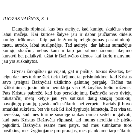
JUOZAS VAIŠNYS, S. J.
Daugelis rūpinasi, kas bus ateityje, kad kunigų skaičius visur
labai mažėja. Kai kuriose šalyse jau ir dabar jaučiamas didelis
kunigų trūkumas. Taip pat ir žmonių religingumas paskutiniuoju
metu, atrodo, labai susilpnėjęs. Tad ateityje, dar labiau sumažėjus
kunigų skaičiui, nebus kam ir taip jau silpno žmonių tikėjimo
kurstyti bei palaikyti, užtat ir Bažnyčios dienos, kai kurių manymu,
jau yra suskaitytos.
Grynai žmogiškai galvojant, gal ir pirštųsi tokios išvados, bet
jeigu dar mes turime šiek tiek tikėjimo, tai prisiminkime, kad Kristus
savo įsteigtai Bažnyčiai užtikrino galutinę pergalę. Tačiau tas
užtikrinimas jokiu būdu nenukloja viso Bažnyčios kelio rožėmis.
Pats Kristus pabrėžė, kad bus persekiojimų. Bažnyčia savo dviejų
tūkstančių metų kelyje jau yra sutikusi daug staigių posūkių,
pavojingų prarajų, grasinančių sūkurių bei verpetų. Kartais ji buvo
smarkiai sukrėsta, bet vis tiek iki šiol žygiuoja laimėtoja. Bet visa tai
nereiškia, kad mes turime susidėję rankas ramiai sėdėti ir galvoti,
kad pats Kristus Bažnyčia rūpinasi, tad mums nereikia nė piršto
pajudinti. Bažnyčia esame mes patys, tad mes sutinkame tuos
posūkius, mes žygiuojame pro prarajas, mes plaukiame tarp sūkurių