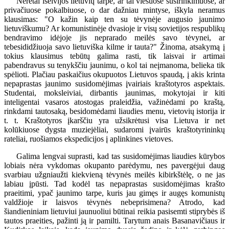
Neretai išeivijos lietuvių tarpe, ar tai viešuose susirinkimuose, ar
privačiuose pokalbiuose, o dar dažniau mintyse, iškyla neramus
klausimas: "O kažin kaip ten su tėvynėje augusio jaunimo
lietuviškumu? Ar komunistinėje dvasioje ir visų sovietijos respublikų
bendravimo idėjoje jis neprarado meilės savo tėvynei, ar
tebesididžiuoja savo lietuviška kilme ir tauta?" Žinoma, atsakymą į
tokius klausimus tebūtų galima rasti, tik laisvai ir artimai
pabendravus su tenykščiu jaunimu, o kol tai neįmanoma, belieka tik
spėlioti. Plačiau paskaičius okupuotos Lietuvos spaudą, į akis krinta
nepaprastas jaunimo susidomėjimas įvairiais kraštotyros aspektais.
Studentai, moksleiviai, dirbantis jaunimas, mokytojai ir kiti
inteligentai vasaros atostogas praleidžia, važinėdami po kraštą,
rinkdami tautosaką, besidomėdami liaudies menu, vietovių istorija ir
t. t. Kraštotyros įkarščiu yra užsikrėtusi visa Lietuva ir net
kolūkiuose dygsta muziejėliai, sudaromi įvairūs kraštotyrininkų
rateliai, ruošiamos ekspedicijos į aplinkines vietoves.
Galima lengvai suprasti, kad tas susidomėjimas liaudies kūrybos
lobiais nėra vykdomas okupanto parėdymu, nes pavergėjui daug
svarbiau užgniaužti kiekvieną tėvynės meilės kibirkštėlę, o ne jas
labiau įpūsti. Tad kodėl tas nepaprastas susidomėjimas krašto
praeitimi, ypač jaunimo tarpe, kuris jau gimęs ir augęs komunistų
valdžioje ir laisvos tėvynės nebeprisimena? Atrodo, kad
šiandieniniam lietuviui jaunuoliui būtinai reikia pasisemti stiprybės iš
tautos praeities, pažinti ją ir pamilti. Tarytum anais Basanavičiaus ir