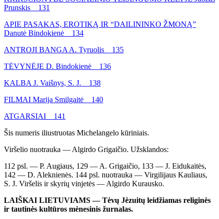
Prunskis 131
APIE PASAKAS, EROTIKĄ IR “DAILININKO ŽMONĄ”
Danutė Bindokienė 134
ANTROJI BANGA A. Tyruolis 135
TĖVYNĖJE D. Bindokienė 136
KALBA J. Vaišnys, S. J. 138
FILMAI Marija Smilgaitė 140
ATGARSIAI 141
Šis numeris iliustruotas Michelangelo kūriniais.
Viršelio nuotrauka — Algirdo Grigaičio. Užsklandos:
112 psl. — P. Augiaus, 129 — A. Grigaičio, 133 — J. Eidukaitės,
142 — D. Aleknienės. 144 psl. nuotrauka — Virgilijaus Kauliaus,
S. J. Viršelis ir skyrių vinjetės — Algirdo Kurausko.
LAIŠKAI LIETUVIAMS — Tėvų Jėzuitų leidžiamas religinės
ir tautinės kultūros mėnesinis žurnalas.