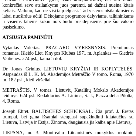
konkrečiai savo atsilankymu juos paremti, tai dažnai nueina kitais
keliais. Malonu, kad ne visi taip elgiasi. Tad visiems atsilankiusiems
labai nuoširdus ačiū! Dėkojame programos dalyviams, talkininkams
ir visiems kitiems kokiu nors būdu prisidėjusiems prie šio vakaro
pasisekimo.
ATSIUSTA PAMINĖTI
Vytautas Volertas. PRAGARO VYRESNYSIS. Premijuotas
romanas. Išleido Liet. Knygos Klubas 1971 m. Aplankas — Giedrės
Vaitienės. 274 psl., kaina 5 dol.
Dr. Jonas Grinius. LIETUVIŲ KRYŽIAI IR KOPLYTĖLĖS.
Atspaudas iš L. K. M. Akademijos Metraščio V tomo. Roma, 1970
m. 182 psl., kieti viršeliai.
METRAŠTIS, V tomas. Lietuvių Katalikų Mokslo Akademijos
leidinys. 624 psl. Redaktorius A. Liuima, S. J., Piazza della Pilotta,
4, Roma.
Joseph Ehret. BALTISCHES SCHICKSAL. Čia prof. J. Eretas
trumpai, bet gana išsamiai stengiasi supažindinti kitataučius su
Lietuva, Latvija ir Estija. Žinoma, daugiausia jis kalba apie Lietuvą.
LIEPSNA, nr. 3. Montrealio Lituanistinės mokyklos mokinių