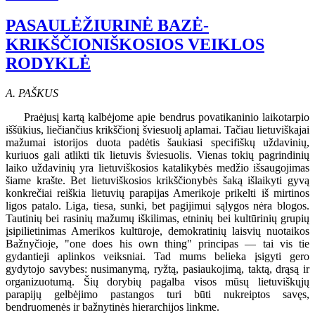
PASAULĖŽIURINĖ BAZĖ-
KRIKŠČIONIŠKOSIOS VEIKLOS
RODYKLĖ
A. PAŠKUS
Praėjusį kartą kalbėjome apie bendrus povatikaninio laikotarpio
iššūkius, liečiančius krikščionį šviesuolį aplamai. Tačiau lietuviškajai
mažumai istorijos duota padėtis šaukiasi specifiškų uždavinių,
kuriuos gali atlikti tik lietuvis šviesuolis. Vienas tokių pagrindinių
laiko uždavinių yra lietuviškosios katalikybės medžio išsaugojimas
šiame krašte. Bet lietuviškosios krikščionybės šaką išlaikyti gyvą
konkrečiai reiškia lietuvių parapijas Amerikoje prikelti iš mirtinos
ligos patalo. Liga, tiesa, sunki, bet pagijimui sąlygos nėra blogos.
Tautinių bei rasinių mažumų iškilimas, etninių bei kultūrinių grupių
įsipilietinimas Amerikos kultūroje, demokratinių laisvių nuotaikos
Bažnyčioje, "one does his own thing" principas — tai vis tie
gydantieji aplinkos veiksniai. Tad mums belieka įsigyti gero
gydytojo savybes: nusimanymą, ryžtą, pasiaukojimą, taktą, drąsą ir
organizuotumą. Šių dorybių pagalba visos mūsų lietuviškųjų
parapijų gelbėjimo pastangos turi būti nukreiptos savęs,
bendruomenės ir bažnytinės hierarchijos linkme.