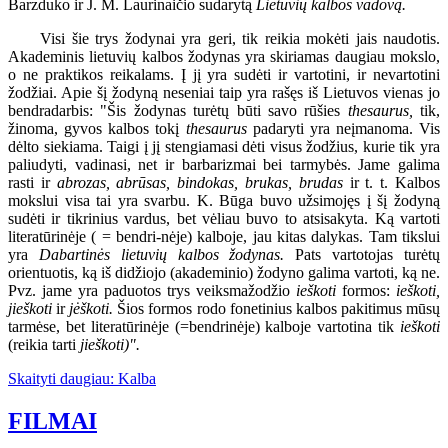
Barzduko ir J. M. Laurinaičio sudarytą
Lietuvių kalbos vadovą.
Visi šie trys žodynai yra geri, tik reikia mokėti jais naudotis.
Akademinis lietuvių kalbos žodynas yra skiriamas daugiau mokslo,
o ne praktikos reikalams. Į jį yra sudėti ir vartotini, ir nevartotini
žodžiai. Apie šį žodyną neseniai taip yra rašęs iš Lietuvos vienas jo
bendradarbis: "Šis žodynas turėtų būti savo rūšies
thesaurus,
tik,
žinoma, gyvos kalbos tokį
thesaurus
padaryti yra neįmanoma. Vis
dėlto siekiama. Taigi į jį stengiamasi dėti visus žodžius, kurie tik yra
paliudyti, vadinasi, net ir barbarizmai bei tarmybės. Jame galima
rasti ir
abrozas, abrūsas, bindokas, brukas, brudas
ir t. t. Kalbos
mokslui visa tai yra svarbu. K. Būga buvo užsimojęs į šį žodyną
sudėti ir tikrinius vardus, bet vėliau buvo to atsisakyta. Ką vartoti
literatūrinėje ( = bendri-nėje) kalboje, jau kitas dalykas. Tam tikslui
yra
Dabartinės lietuvių kalbos žodynas.
Pats vartotojas turėtų
orientuotis, ką iš didžiojo (akademinio) žodyno galima vartoti, ką ne.
Pvz. jame yra paduotos trys veiksmažodžio
ieškoti
formos:
ieškoti,
jieškoti
ir
jėškoti.
Šios formos rodo fonetinius kalbos pakitimus mūsų
tarmėse, bet literatūrinėje (=bendrinėje) kalboje vartotina tik
ieškoti
(reikia tarti
jieškoti)".
Skaityti daugiau: Kalba
FILMAI