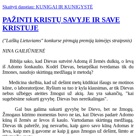
Skaityti daugiau: KUNIGAI IR KUNIGYSTĖ
PAŽINTI KRISTŲ SAVYJE IR SAVE
KRISTUJE
("Laiškų Lietuviams" konkurse pirmąją premiją laimėjęs straipsnis)
NINA GAILIŪNIENĖ
Biblija sako, kad Dievas sutvėrė Adomą iš žemės dulkių, o Ievą
iš Adomo šonkaulio. Kodėl Dievas, betarpiškai tverdamas tik du
žmones, naudojo skirtingą medžiagą ir metodą?
Medicina skelbia, kad už dešimt metų kūdikiai išaugs ne motinos
kūne, o laboratorijose. Ryšium su tuo ir kyla klausimas, ar tik Dievas
nebus užbėgęs ateities žmogui už akių. Jau yra sakančių, "kai
sugebėsime sukurti gyvybę. Dievas bus nereikalingas".
Gal bus galima sukurti gyvybę be Dievo, bet ne žmogų.
Žmogaus kūrimo momentas buvo ne tas, kai Dievas padarė Adomo
kūną iš žemės ar Ievos iš kaulo. Vartodamas skirtingą medžiagą.
Dievas tik pabrėžė, jog nesvarbu, kaip gavo savo kūną Adomas ir
Ieva, kaip mes jį gavome ar kaip jį gaus žmogus už dešimt, šimto ar