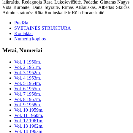
laikraštis. Redaguoja Rasa Lukoševičiūtė. Padeda: Gintaras Nagys,
Vida Burbaitė, Dana Styraitė, Rimas Ališauskas, Albertas Skučas.
Administratorės: Rūta Rudinskaitė ir Rūta Pocauskaitė.
Pradžia
SVETAINĖS STRUKTŪRA
Kontaktai
Numerių kopijos
Metai, Numeriai
Vol. 1 1950m.
Vol. 2 1951m.
Vol. 3 1952m.
Vol. 4 1953m.
Vol. 5 1954m.
Vol. 6 1955m.
Vol. 7 1956m.
Vol. 8 1957m.
Vol. 9 1958m.
Vol. 10 1959m.
Vol. 11 1960m.
Vol. 12 1961m.
Vol. 13 1962m.
Vol. 14 1963m