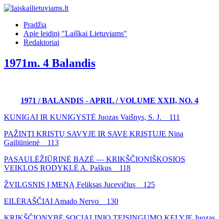
Pradžia
Apie leidinį "Laiškai Lietuviams"
Redaktoriai
1971m. 4 Balandis
1971 / BALANDIS - APRIL / VOLUME XXII, NO. 4
KUNIGAI IR KUNIGYSTĖ Juozas Vaišnys, S. J. 111
PAŽINTI KRISTŲ SAVYJE IR SAVE KRISTUJE Nina
Gailiūnienė 113
PASAULĖŽIŪRINĖ BAZĖ — KRIKŠČIONIŠKOSIOS
VEIKLOS RODYKLĖ A. Paškus 118
ŽVILGSNIS Į MENĄ Feliksas Jucevičius 125
EILĖRAŠČIAI Amado Nervo 130
KRIKŠČIONYBĖ SOCIALINIO TEISINGUMO KELYJE Juozas