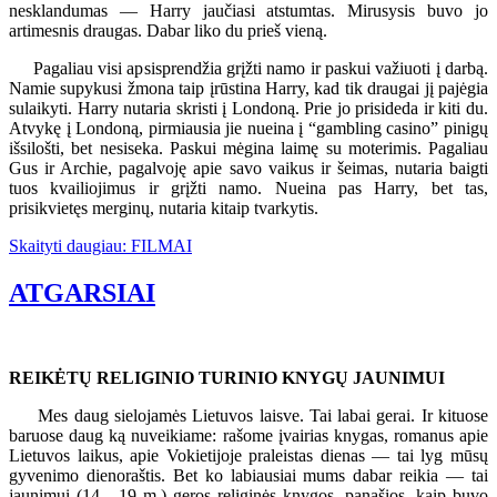
nesklandumas — Harry jaučiasi atstumtas. Mirusysis buvo jo
artimesnis draugas. Dabar liko du prieš vieną.
Pagaliau visi apsisprendžia grįžti namo ir paskui važiuoti į darbą.
Namie supykusi žmona taip įrūstina Harry, kad tik draugai jį pajėgia
sulaikyti. Harry nutaria skristi į Londoną. Prie jo prisideda ir kiti du.
Atvykę į Londoną, pirmiausia jie nueina į “gambling casino” pinigų
išsilošti, bet nesiseka. Paskui mėgina laimę su moterimis. Pagaliau
Gus ir Archie, pagalvoję apie savo vaikus ir šeimas, nutaria baigti
tuos kvailiojimus ir grįžti namo. Nueina pas Harry, bet tas,
prisikvietęs merginų, nutaria kitaip tvarkytis.
Skaityti daugiau: FILMAI
ATGARSIAI
REIKĖTŲ RELIGINIO TURINIO KNYGŲ JAUNIMUI
Mes daug sielojamės Lietuvos laisve. Tai labai gerai. Ir kituose
baruose daug ką nuveikiame: rašome įvairias knygas, romanus apie
Lietuvos laikus, apie Vokietijoje praleistas dienas — tai lyg mūsų
gyvenimo dienoraštis. Bet ko labiausiai mums dabar reikia — tai
jaunimui (14 - 19 m.) geros religinės knygos, panašios, kaip buvo