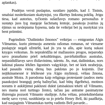
aplankas).
Pradėjus versti puslapius, susidaro įspūdis, kad J. Tininis,
smalsiai nusiteikusiam skaitytojui, yra iškrėtęs linksmą pokštą. Jeigu
tiesa, kad autorius, tyčiomis sušaržavęs romano personažus ir
sustatęs juos lyg margoje šachmatų lentoje, pasakoja įvairius jų
ėjimus su neslepiama šypsena, tada tie veikėjai bei jų nuotykiai yra
bent priimtini.
Pagrindinis "Dailininko žmonos" veikėjas — emigrantas Algis
Vilmantas, kurio pirmuoju asmeniu rašomas romanas, nė viename
puslapyje negali užmiršti, kad jis yra ta ašis, apie kurią sukasi
knygos veiksmas. Jis nepraleidžia nė mažiausios progos, neparodęs
savo pranašumo prieš nekultūringus, paviršutiniškus australus,
nepasididžiavęs savo išsilavinimu, talentu. Jis, mat, dailininkas, nors
laikinai plauna lėkštes ligoninės valgykloje, bet nė kiek neabejoja,
kad pasaulis vieną dieną bus paklotas po jo kojomis. Dar
neįtikinamesnė ir lėkštesnė yra Algio mylimoji, vėliau žmona,
australe Moira. Ji parodoma kaip religinga protestantė (audros metu
paaukojusi brangųjį perlą bažnyčiai, kad būtų išgelbėta), motinos
norams ir auklėjimui paklusni duktė (atsisakiusi tekėti už Vilmanto,
nes mama nori turtingo žento), tačiau jau antrame pasimatyme
išsirengia pozuoti Vilmanto studijoje. Arba vėliau, prisiekdinėdama
meilę savo vyrui, susitikinėja su jo priešu Henry Bell, iki paaiškėja,
kad naujagimis Vilmantukas turėtų vadintis Bell pavarde...