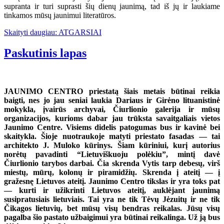
supranta ir turi suprasti šių dienų jaunimą, tad iš jų ir laukiame
tinkamos mūsų jaunimui literatūros.
Skaityti daugiau: ATGARSIAI
Paskutinis lapas
JAUNIMO CENTRO priestatą šiais metais būtinai reikia
baigti, nes jo jau seniai laukia Dariaus ir Girėno lituanistinė
mokykla, įvairūs archyvai, Čiurlionio galerija ir mūsų
organizacijos, kurioms dabar jau trūksta savaitgaliais vietos
Jaunimo Centre. Visiems didelis patogumas bus ir kavinė bei
skaitykla. Šioje nuotraukoje matyti priestato fasadas — tai
architekto J. Muloko kūrinys. Šiam kūriniui, kurį autorius
norėtų pavadinti “Lietuviškuoju polėkiu”, mintį davė
Čiurlionio tarybos darbai. Čia skrenda Vytis tarp debesų, virš
miestų, mūrų, kolonų ir piramidžių. Skrenda į ateitį — į
gražesnę Lietuvos ateitį. Jaunimo Centro tikslas ir yra toks pat
— kurti ir užikrinti Lietuvos ateitį, auklėjant jaunimą
susipratusiais lietuviais. Tai yra ne tik Tėvų Jėzuitų ir ne tik
Čikagos lietuvių, bet mūsų visų bendras reikalas. Jūsų visų
pagalba šio pastato užbaigimui yra būtinai reikalinga. Už ją bus