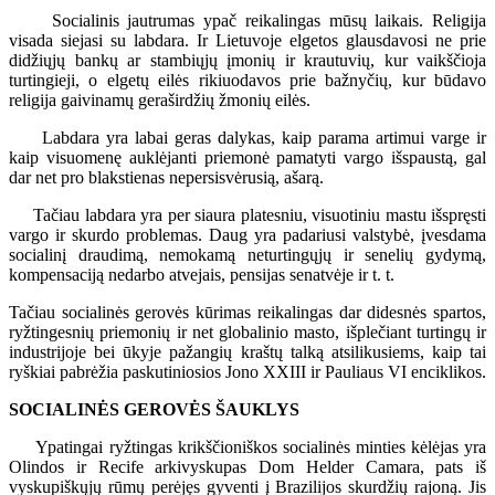
Socialinis jautrumas ypač reikalingas mūsų laikais. Religija
visada siejasi su labdara. Ir Lietuvoje elgetos glausdavosi ne prie
didžiųjų bankų ar stambiųjų įmonių ir krautuvių, kur vaikščioja
turtingieji, o elgetų eilės rikiuodavos prie bažnyčių, kur būdavo
religija gaivinamų geraširdžių žmonių eilės.
Labdara yra labai geras dalykas, kaip parama artimui varge ir
kaip visuomenę auklėjanti priemonė pamatyti vargo išspaustą, gal
dar net pro blakstienas nepersisvėrusią, ašarą.
Tačiau labdara yra per siaura platesniu, visuotiniu mastu išspręsti
vargo ir skurdo problemas. Daug yra padariusi valstybė, įvesdama
socialinį draudimą, nemokamą neturtingųjų ir senelių gydymą,
kompensaciją nedarbo atvejais, pensijas senatvėje ir t. t.
Tačiau socialinės gerovės kūrimas reikalingas dar didesnės spartos,
ryžtingesnių priemonių ir net globalinio masto, išplečiant turtingų ir
industrijoje bei ūkyje pažangių kraštų talką atsilikusiems, kaip tai
ryškiai pabrėžia paskutiniosios Jono XXIII ir Pauliaus VI enciklikos.
SOCIALINĖS GEROVĖS ŠAUKLYS
Ypatingai ryžtingas krikščioniškos socialinės minties kėlėjas yra
Olindos ir Recife arkivyskupas Dom Helder Camara, pats iš
vyskupiškųjų rūmų perėjęs gyventi į Brazilijos skurdžių rajoną. Jis