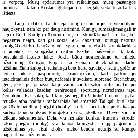
ir verpetų. Mūsų apdairumas yra reikalingas, mūsų pastangos
būtinos — tik tada Kristaus globojanti ir į pergalę vedanti ranka bus
ištiesta.
Taigi ir dabar, kai tuštėja kunigų seminarijos ir vienuolynų
naujokynai, nėra ko per daug nusiminti. Kunigų sumažėjimas gali ir
į gera išeiti. Kunigų trūkumu daug kur skundžiamasi ir dabar, bet
negalima neigti, kad gal kokia 50% dabartinių kunigų nedirba
kunigiško darbo. Jie užsiiminėja sportu, menu, visokiais rankdarbiais
ir amatais, o kunigiškam darbui kasdien pašvenčia tik kokį
pusvalandį likusio laiko. Jokiu būdu nesmerkiame tų minėtų
užsiėmimų. Kunigui, kaip ir kiekvienam intelektualiniu darbu
užsiimančiam žmogui, reikalinga bent kartą savaitėje išeiti į golfo ar
teniso aikštę, pasportuoti, pasimankštinti, kad paskui jo
intelektualinis darbas būtų našesnis ir sveikata stipresnė. Bet nebūtų
gera, jeigu jis, panašiai kaip įvairių sporto šakų profesionalai, po
kelias valandas kasdien treniruotųsi, sportuotų, norėdamas tapti
čempionu. Kas sako, kad kunigas negali užsiiminėti menu, tapyba,
muzika arba įvairiais rankdarbiais bei amatais? Tai gali būti labai
gražūs ir naudingi įmėgiai (hobby), kurie jį bent kiek prablaivo po
kartais labai sunkaus kunigiško darbo, skelbiant Dievo žodį ir
teikiant sakramentus. Deja, yra nemaža kunigų, kuriems, atrodo,
tokiu įmėgiu (hobby) yra tapusi kunigystė, o jų pagrindinis
užsiėmimas yra visai kitoks, nieko bendra neturįs su kunigo
pagrindiniais uždaviniais.