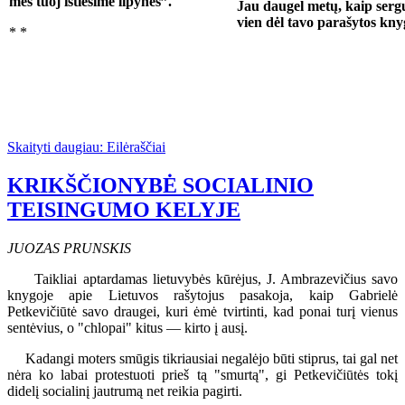
mes tuoj ištiesime lipynes”.
Jau daugel metų, kaip serg
vien dėl tavo parašytos kny
* *
Skaityti daugiau: Eilėraščiai
KRIKŠČIONYBĖ SOCIALINIO
TEISINGUMO KELYJE
JUOZAS PRUNSKIS
Taikliai aptardamas lietuvybės kūrėjus, J. Ambrazevičius savo
knygoje apie Lietuvos rašytojus pasakoja, kaip Gabrielė
Petkevičiūtė savo draugei, kuri ėmė tvirtinti, kad ponai turį vienus
sentėvius, o "chlopai" kitus — kirto į ausį.
Kadangi moters smūgis tikriausiai negalėjo būti stiprus, tai gal net
nėra ko labai protestuoti prieš tą "smurtą", gi Petkevičiūtės tokį
didelį socialinį jautrumą net reikia pagirti.