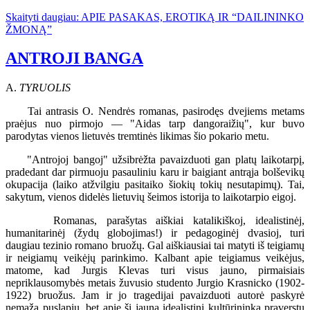
Skaityti daugiau: APIE PASAKAS, EROTIKĄ IR “DAILININKO
ŽMONĄ”
ANTROJI BANGA
A.
TYRUOLIS
Tai antrasis O. Nendrės romanas, pasirodęs dvejiems metams
praėjus nuo pirmojo — "Aidas tarp dangoraižių", kur buvo
parodytas vienos lietuvės tremtinės likimas šio pokario metu.
"Antrojoj bangoj" užsibrėžta pavaizduoti gan platų laikotarpį,
pradedant dar pirmuoju pasauliniu karu ir baigiant antrąja bolševikų
okupacija (laiko atžvilgiu pasitaiko šiokių tokių nesutapimų). Tai,
sakytum, vienos didelės lietuvių šeimos istorija to laikotarpio eigoj.
Romanas, parašytas aiškiai katalikiškoj, idealistinėj,
humanitarinėj (žydų globojimas!) ir pedagoginėj dvasioj, turi
daugiau tezinio romano bruožų. Gal aiškiausiai tai matyti iš teigiamų
ir neigiamų veikėjų parinkimo. Kalbant apie teigiamus veikėjus,
matome, kad Jurgis Klevas turi visus jauno, pirmaisiais
nepriklausomybės metais žuvusio studento Jurgio Krasnicko (1902-
1922) bruožus. Jam ir jo tragedijai pavaizduoti autorė paskyrė
nemaža puslapių, bet apie šį jauną idealistinį kultūrininką praverstų