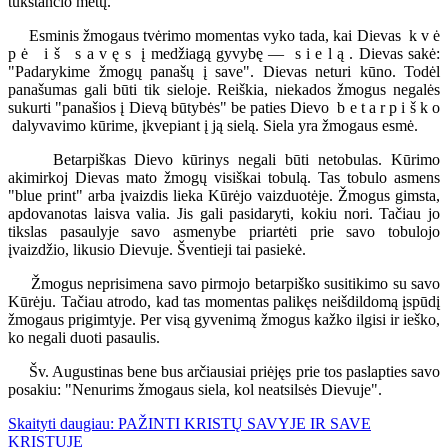
tūkstančio metų.
Esminis žmogaus tvėrimo momentas vyko tada, kai Dievas k v ė
p ė i š s a v ę s į medžiagą gyvybę — s i e l ą . Dievas sakė:
"Padarykime žmogų panašų į save". Dievas neturi kūno. Todėl
panašumas gali būti tik sieloje. Reiškia, niekados žmogus negalės
sukurti "panašios į Dievą būtybės" be paties Dievo b e t a r p i š k o
dalyvavimo kūrime, įkvepiant į ją sielą. Siela yra žmogaus esmė.
Betarpiškas Dievo kūrinys negali būti netobulas. Kūrimo
akimirkoj Dievas mato žmogų visiškai tobulą. Tas tobulo asmens
"blue print" arba įvaizdis lieka Kūrėjo vaizduotėje. Žmogus gimsta,
apdovanotas laisva valia. Jis gali pasidaryti, kokiu nori. Tačiau jo
tikslas pasaulyje savo asmenybe priartėti prie savo tobulojo
įvaizdžio, likusio Dievuje. Šventieji tai pasiekė.
Žmogus neprisimena savo pirmojo betarpiško susitikimo su savo
Kūrėju. Tačiau atrodo, kad tas momentas palikęs neišdildomą įspūdį
žmogaus prigimtyje. Per visą gyvenimą žmogus kažko ilgisi ir ieško,
ko negali duoti pasaulis.
Šv. Augustinas bene bus arčiausiai priėjęs prie tos paslapties savo
posakiu: "Nenurims žmogaus siela, kol neatsilsės Dievuje".
Skaityti daugiau: PAŽINTI KRISTŲ SAVYJE IR SAVE
KRISTUJE