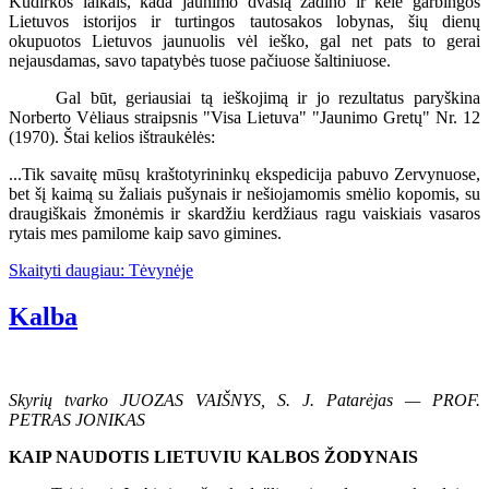
Kudirkos laikais, kada jaunimo dvasią žadino ir kėlė garbingos
Lietuvos istorijos ir turtingos tautosakos lobynas, šių dienų
okupuotos Lietuvos jaunuolis vėl ieško, gal net pats to gerai
nejausdamas, savo tapatybės tuose pačiuose šaltiniuose.
Gal būt, geriausiai tą ieškojimą ir jo rezultatus paryškina
Norberto Vėliaus straipsnis "Visa Lietuva" "Jaunimo Gretų" Nr. 12
(1970). Štai kelios ištraukėlės:
...Tik savaitę mūsų kraštotyrininkų ekspedicija pabuvo Zervynuose,
bet šį kaimą su žaliais pušynais ir nešiojamomis smėlio kopomis, su
draugiškais žmonėmis ir skardžiu kerdžiaus ragu vaiskiais vasaros
rytais mes pamilome kaip savo gimines.
Skaityti daugiau: Tėvynėje
Kalba
Skyrių tvarko JUOZAS VAIŠNYS, S. J. Patarėjas — PROF.
PETRAS JONIKAS
KAIP NAUDOTIS LIETUVIU KALBOS ŽODYNAIS