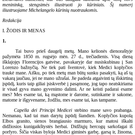
menininką, stengsimės iliustruoti jo kūriniais. Šį numerį
iliustruojame Michelangelo kūrinių nuotraukomis.
Redakcija
I. ŽODIS IR MENAS
1.
Tai buvo prieš daugelį metų. Mano kelionės dienoraštyje
pažymėta 1850 m. rugsėjo mėn. 27 d., trečiadienis. Visą dieną
išklajojęs Florencijos gatvėse, pavakaryje dar nusiskubinau į San
Lorenzo bažnyčią. Ne tiek pati šventovė, kiek Medici koplyčios
traukė mane. Aišku, po tiek metų man būtų sunku pasakyti, ką aš tą
vakarą jaučiau, jei ne mano užrašai. Jie padeda atgaivinti tą išskirtiną
įspūdį, kuris taip giliai įsiskverbė į pasąmonę, jog tapo neatskiriama
ir visad gyva mano gyvenimo dalimi. Ar ne keisti padarai esame
mes? Mes esame tai, ką mąstome ir darome, sutinkame ir sakome,
matome ir išgyvename, žodžiu, mes esame tai, kas tampame.
Capella dei Principi Medicei
stebino mane savo prabanga.
Nemanau, kad tai man darytų įspūdį šiandien. Koplyčios kupolą
Elbos granito, sienos brangiausio marmuro, kur matosi iškalti
didžiosios kunigaikštystės herbai. Didžiųjų hercogų sarkofagai iš
porfyro. Šičia viskas byloja Medici giminės garbę, garsą ir, žinoma,