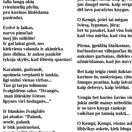
šalia langų akių
jau daugel metu, kaip serg
(vienintelių plyšių,
dėl tavo parašytos knygos.
pro kuriuos liūdėdama
pasirodo).
O Kempi, prieš tai mėgau
šviesą, lygumas, jūrą;
Erdvė ir laikas,
bet tu pasakei, kad visa baig
narvo pinučiai:
kad visa miršta, kad visa tu
tuoj jūs sulūšite!
Ir gal labai greit, nes
Pirma, įgeidžių blaškomas,
kiekviena valanda ir akimirka
bučiuodavau viliojančias lū
juos didina. Ir aukso paukštė
auksines garbanas, dideles 
tykoja skylės, kad ištiestų sparnus!
užmiršdamas, kad jos nuvy
Karalaitė, gudruolė,
Bet kaip teigia rimti daktar
apsimeta verpianti ir laukia,
kuriuos tu, mokytojau, cituo
ligi nuluš vienas virbas...
žmogus praeina, kaip laivai
Tuo gi tarpu tolimoms
kaip debesys, kaip šešėliai.
žvaigždėms sako: “Draugės,
man ištieskite šviesos
Vengiu bet kurios žavios vie
lipynes virš bedugnės...”
jokia meilė manęs nebedžiu
ir su tavo knyga rankoje
Ir blankios žvaigždės
vaikštau po tamsią naktį...
jai atsako: “Palauk,
sesele, palauk
O Kempi, Kempi, rūstus ask
ir būk pasiruošusi,
išblyškęs askete, kiek bloga