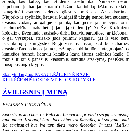
surasti, kas kaltas, kad studentai ateitininkai Niujorke neturi
kapeliono (dabar jau surado!). Užuot kaltininkų ieškojus, reikėtų
panagrinėti esamos padėties gilesnes priežastis. Ar dabartiniai
Niujorko ir apylinkių lietuviai kunigai iš tikrųjų nenori būti studentų
dvasios vadais, ar gal jie supranta, kad jiems jau nebeįmanoma
psichologiškai prakalbėti į jaunąją studentiją? Ar Šv. Kazimiero
kolegijoje įšventintieji atsisako dirbti lietuvių parapijose, ar klebonai,
o gal vyskupai, atsisako juos priimti? Pagaliau gal iš viso nėra
pašaukimų į kunigystę? Betgi visiems aišku, kad be dabarties
dvasioje išmokslintos, jaunos, ryžtingos, abi kultūras integruojančios
kunigijos jaunoji lietuvių katalikų karta ištirps aplinkos katile. Į
tokius ir kitus panašius klausimus suradus atsakymą, paaiškės ir
mūsų pastangų kryptis.
Skaityti daugiau: PASAULĖŽIURINĖ BAZĖ-
KRIKŠČIONIŠKOSIOS VEIKLOS RODYKLĖ
ŽVILGSNIS Į MENĄ
FELIKSAS JUCEVIČIUS
Šiuo straipsniu kun. dr. Feliksas Jucevičius pradeda seriją straipsnių
apie meną. Kadangi kun. Jucevičius yra filosofas, tai spėjame, kad
šie straipsniai bus lyg tam tikra meno filosofija. Ir tuos "Laiškų
Lietuviams"
numerius, kur bus daugiau
kalbama apie kokį nors