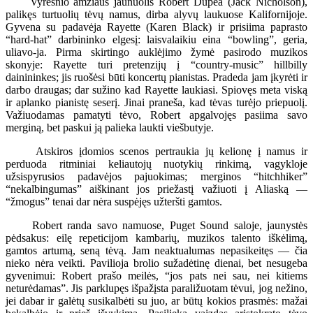
Vyresnio amžiaus jaunuolis Robert Dupea (Jack Nicholson),
palikęs turtuolių tėvų namus, dirba alyvų laukuose Kalifornijoje.
Gyvena su padavėja Rayette (Karen Black) ir prisiima paprasto
“hard-hat” darbininko elgesį: laisvalaikiu eina “bowling”, geria,
uliavo-ja. Pirma skirtingo auklėjimo žymė pasirodo muzikos
skonyje: Rayette turi pretenzijų į “country-music” hillbilly
dainininkes; jis ruošėsi būti koncertų pianistas. Pradeda jam įkyrėti ir
darbo draugas; dar sužino kad Rayette laukiasi. Spiovęs meta viską
ir aplanko pianistę seserį. Jinai praneša, kad tėvas turėjo priepuolį.
Važiuodamas pamatyti tėvo, Robert apgalvojęs pasiima savo
merginą, bet paskui ją palieka laukti viešbutyje.
Atskiros įdomios scenos pertraukia jų kelionę į namus ir
perduoda ritminiai keliautojų nuotykių rinkimą, vagykloje
užsispyrusios padavėjos pajuokimas; merginos “hitchhiker”
“nekalbingumas” aiškinant jos priežastį važiuoti į Aliaską —
“žmogus” tenai dar nėra suspėjęs užteršti gamtos.
Robert randa savo namuose, Puget Sound saloje, jaunystės
pėdsakus: eilę repeticijom kambarių, muzikos talento iškėlimą,
gamtos artumą, seną tėvą. Jam neaktualumas nepasikeitęs — čia
nieko nėra veikti. Pavilioja brolio sužadėtinę dienai, bet nesugeba
gyvenimui: Robert prašo meilės, “jos pats nei sau, nei kitiems
neturėdamas”. Jis parklupęs išpažįsta paraližuotam tėvui, jog nežino,
jei dabar ir galėtų susikalbėti su juo, ar būtų kokios prasmės: mažai