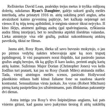
Režisierius David Lean, praleidęs trejus metus ir trylika milijonų
dolerių, sukdamas
Ryan’s Daughter
, galėjo sukurti gražų meilės
interliudą, arba pristatyti 1916 m. airių sukilimą prieš anglus, arba
atvaizduoti kaimo gyvenimą pajūryje, bet kažkaip neįstengė nei
vienos iš tų trijų temų apibūdinti, ir mėginta sintezė tikrai neįvyko. Iš
kino išėjęs, atsimeni galingą audrą (gal spalvingiausia, ryškiausia
audra filmų istorijoje), bet to neužtenka atpirkti išsėdėtas valandas.
Lieka atmintyje visa eilė gražių, puikiai sukombinuotų atskirų
paveikslų, tiktai ne filmas.
Jauna airė, Rosy Ryan, išteka už savo buvusio mokytojo, o jau
po pirmos vedybų nakties tebesvajoja apie ką nors truputį
įspūdingesnį. Ir visi pasąmonės norai išsipildo, kai pasirodo jaunas
gražus anglų herojus, tik ką grįžęs iš karo lauko, perimti anglų karių
airių kaime. Sužeistas Major Dorian (Christopher Jones) vos kelis
žodžius turi pratarti, kai jau su Rosy (Sarah Miles) atsiranda miške.
Tada, vietoj aistringos meilės scenos, pasirodo Hollywood
plastikinio stiliaus balti kūnai žaliame fone su raudona skarele
kontrastui. Sensualizmas virsta juokais. Jos vyras (Robert Mitchum)
pirmą kartą pasipriešina jos užsiėmimams, pats išbūdamas pakrantėje
dvi dienas.
Antra intriga yra Rosy’s tėvo šnipinėjimas anglams, kai pats
visiems giriasi, kad gauna savo įsakymus tiesiog iš airių sukilėlių