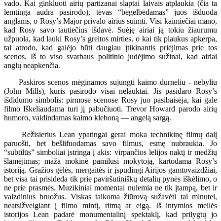
vado. Kai ginkluoti airių partizanai slaptai laivais atplaukia (čia ta
lemtinga audra pasirodo), tėvas “begelbėdamas” juos išduoda
anglams, o Rosy’s Major privalo airius suimti. Visi kaimiečiai mano,
kad Rosy savo tautiečius išdavė. Suėję airiai ją tokiu žiaurumu
užpuola, kad lauki Rosy’s greitos mirties, o kai tik plaukus apkerpa,
tai atrodo, kad galėjo būti daugiau įtikinantis priėjimas prie tos
scenos. Iš to viso svarbaus politinio judėjimo sužinai, kad airiai
anglų neapkenčia.
Paskiros scenos mėginamos sujungti kaimo durneliu - nebyliu
(John Mills), kuris pasirodo visai nelauktai. Jis pasidaro Rosy’s
išdidumo simbolis: pirmose scenose Rosy juo pasibaisėja, kai gale
filmo Iškeliaudama turi jį pabučiuoti. Trevor Howard parodo airių
humoro, vaidindamas kaimo kleboną — angelą sargą.
Režisierius Lean ypatingai gerai moka technikinę filmų dalį
paruošti, bet bešlifuodamas savo filmus, esmę nubraukia. Jo
“subtilūs” simboliai įstringa į akis: virpančios lelijos naktį ir medžių
šlamėjimas; maža mokinė pamilusi mokytoją, kartodama Rosy’s
istoriją. Gražios gėlės, mergaitės ir įspūdingi Airijos gamtovaizdžiai,
bet visa tai prisideda tik prie paviršutiniškų detalių pynės iškėlimo, o
ne prie prasmės. Muzikiniai momentai nulemia ne tik įtampą, bet ir
vaizdinius bruožus. Viskas taikoma žiūrovą sužavėti tai minutei,
neatsižvelgiant į filmo mintį, ritmą ar eigą. Iš intymios meilės
istorijos Lean padarė monumentalinį spektaklį, kad prilygtų jo