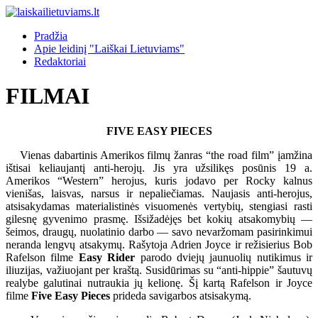
Pradžia
Apie leidinį "Laiškai Lietuviams"
Redaktoriai
FILMAI
FIVE EASY PIECES
Vienas dabartinis Amerikos filmų žanras “the road film” įamžina
ištisai keliaujantį anti-herojų. Jis yra užsilikęs posūnis 19 a.
Amerikos “Western” herojus, kuris jodavo per Rocky kalnus
vienišas, laisvas, narsus ir nepaliečiamas. Naujasis anti-herojus,
atsisakydamas materialistinės visuomenės vertybių, stengiasi rasti
gilesnę gyvenimo prasmę. Išsižadėjęs bet kokių atsakomybių —
šeimos, draugų, nuolatinio darbo — savo nevaržomam pasirinkimui
neranda lengvų atsakymų. Rašytoja Adrien Joyce ir režisierius Bob
Rafelson filme
Easy Rider
parodo dviejų jaunuolių nutikimus ir
iliuzijas, važiuojant per kraštą. Susidūrimas su “anti-hippie” šautuvų
realybe galutinai nutraukia jų kelionę. Šį kartą Rafelson ir Joyce
filme
Five Easy Pieces
prideda savigarbos atsisakymą.