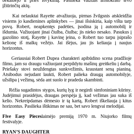
bekalbėjo ir prieš išvykimą. Pasilieka vaizdas aristokrato tėvo
įžiūrinčių akių.
Kai nelauktai Rayette atvažiuoja, pirmas žvilgsnis atskleidžia
visiems jo kasdienines aplinkybes — jinai išsiskiria, kaip višta tarp
povų. Robert, neapkentęs padėties, įsodina ją į automobilį ir
išdumia. Važiuojant jinai čiulba, čiulba; jis nieko nesako. Pasukus į
gazolino stotį, Rayette į kavinę įeina, o Robert tuo tarpu įsiprašo
kelionę iš malkų vežėjo. Jai išėjus, jau jis keliauja į naujus
horizontus.
Geriausiai Robert Dupea charakteri apibūdino scena pradžioje
filmo, jam su draugu važiuojant perpildytu mašinų greitkeliu į darbą.
Priešaky stovi neuždengtas sunkvežimis, kraustant seną pianiną.
Atsibodus nejudant laukti, Robert palieka draugą automobilyje,
užsilipa į vežimą, sėda ant suolo ir pradeda skambinti.
Rėžia sugadintos stygos, kurių lyg ir negirdi simfoniniam kūriny.
Judėjimui prasidėjus, draugas perspėja jį, kad vežimas jau suka iš
kelio. Nekreipdamas dėmesio ir tą kartą, Robert iškeliauja į kitus
horizontus. Pasilieka ištikimas ne sau, bet savo lengvai melodijai.
Five Easy Pieces
laimėjo premiją 1970 m. Niujorko filmų
festivalyje.
RYAN’S DAUGHTER