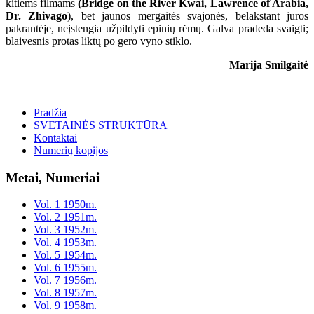
kitiems filmams
(Bridge on the River Kwai, Lawrence of Arabia,
Dr. Zhivago
), bet jaunos mergaitės svajonės, belakstant jūros
pakrantėje, neįstengia užpildyti epinių rėmų. Galva pradeda svaigti;
blaivesnis protas liktų po gero vyno stiklo.
Marija Smilgaitė
Pradžia
SVETAINĖS STRUKTŪRA
Kontaktai
Numerių kopijos
Metai, Numeriai
Vol. 1 1950m.
Vol. 2 1951m.
Vol. 3 1952m.
Vol. 4 1953m.
Vol. 5 1954m.
Vol. 6 1955m.
Vol. 7 1956m.
Vol. 8 1957m.
Vol. 9 1958m.