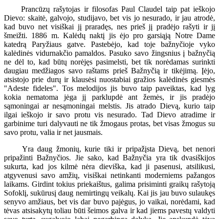
Prancūzų rašytojas ir filosofas Paul Claudel taip pat ieškojo
Dievo: skaitė, galvojo, studijavo, bet vis jo nesurado, ir jau atrodė,
kad buvo net visiškai jį praradęs, nes prieš jį pradėjo rašyti ir jį
šmeižti. 1886 m. Kalėdų naktį jis ėjo pro garsiąją Notre Dame
katedrą Paryžiaus gatve. Pastebėjo, kad toje bažnyčioje vyko
kalėdinės vidurnakčio pamaldos. Pasuko savo žingsnius į bažnyčią
ne dėl to, kad būtų norėjęs pasimelsti, bet tik norėdamas surinkti
daugiau medžiagos savo raštams prieš Bažnyčią ir tikėjimą. Įėjo,
atsistojo prie durų ir klausėsi nuostabiai gražios kalėdinės giesmės
"Adeste fideles". Tos melodijos jis buvo taip paveiktas, kad lyg
kokia nematoma jėga jį parklupdė ant žemės, ir jis pradėjo
sąmoningai ar nesąmoningai melstis. Jis atrado Dievą, kurio taip
ilgai ieškojo ir savo protu vis nesurado. Tad Dievo atradime ir
garbinime turi dalyvauti ne tik žmogaus protas, bet visas žmogus su
savo protu, valia ir net jausmais.
Yra daug žmonių, kurie tiki ir pripažįsta Dievą, bet nenori
pripažinti Bažnyčios. Jie sako, kad Bažnyčia yra tik dvasiškijos
sukurta, kad jos kilmė nėra dieviška, kad ji pasenusi, atsilikusi,
atgyvenusi savo amžių, visiškai netinkanti moderniems pažangos
laikams. Girdint tokius priekaištus, galima prisiminti graikų rašytoją
Sofoklį, sukūrusį daug nemirtingų veikalų. Kai jis jau buvo sulaukęs
senyvo amžiaus, bet vis dar buvo pajėgus, jo vaikai, norėdami, kad
tėvas atsisakytų toliau būti šeimos galva ir kad jiems pavestų valdyti