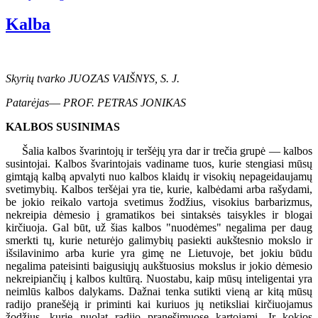
Kalba
Skyrių tvarko JUOZAS VAIŠNYS, S. J.
Patarėjas
—
PROF. PETRAS JONIKAS
KALBOS SUSINIMAS
Šalia kalbos švarintojų ir teršėjų yra dar ir trečia grupė — kalbos
susintojai. Kalbos švarintojais vadiname tuos, kurie stengiasi mūsų
gimtąją kalbą apvalyti nuo kalbos klaidų ir visokių nepageidaujamų
svetimybių. Kalbos teršėjai yra tie, kurie, kalbėdami arba rašydami,
be jokio reikalo vartoja svetimus žodžius, visokius barbarizmus,
nekreipia dėmesio į gramatikos bei sintaksės taisykles ir blogai
kirčiuoja. Gal būt, už šias kalbos "nuodėmes" negalima per daug
smerkti tų, kurie neturėjo galimybių pasiekti aukštesnio mokslo ir
išsilavinimo arba kurie yra gimę ne Lietuvoje, bet jokiu būdu
negalima pateisinti baigusiųjų aukštuosius mokslus ir jokio dėmesio
nekreipiančių į kalbos kultūrą. Nuostabu, kaip mūsų inteligentai yra
neimlūs kalbos dalykams. Dažnai tenka sutikti vieną ar kitą mūsų
radijo pranešėją ir priminti kai kuriuos jų netiksliai kirčiuojamus
žodžius, kurie nuolat radijo pranešimuose kartojami. Ir kokios