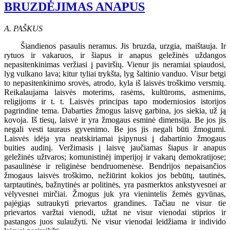
BRUZDĖJIMAS ANAPUS
A. PAŠKUS
Šiandienos pasaulis neramus. Jis bruzda, urzgia, maištauja. Ir
rytuos ir vakaruos, ir šiapus ir anapus geležinės uždangos
nepasitenkinimas veržiasi į paviršių. Vienur jis neramiai spiaudosi,
lyg vulkano lava; kitur tyliai trykšta, lyg šaltinio vanduo. Visur betgi
to nepasitenkinimo srovės, atrodo, kyla iš laisvės troškimo versmių.
Reikalaujama laisvės moterims, rasėms, kultūroms, asmenims,
religijoms ir t. t. Laisvės principas tapo moderniosios istorijos
pagrindine tema. Dabarties žmogus laisvę garbina, jos siekia, už ją
kovoja. Iš tiesų, laisvė ir yra žmogaus esminė dimensija. Be jos jis
negali vesti tauraus gyvenimo. Be jos jis negali būti žmogumi.
Laisvės idėja yra neatskiriamai įsipynusi į dabartinio žmogaus
buities audinį. Veržimasis į laisvę jaučiamas šiapus ir anapus
geležinės užtvaros; komunistinėj imperijoj ir vakarų demokratijose;
pasaulinėse ir religinėse bendruomenėse. Bendrijos nepaisančios
žmogaus laisvės troškimo, nežiūrint kokios jos bebūtų, tautinės,
tarptautinės, bažnytinės ar politinės, yra pasmerktos ankstyvesnei ar
vėlyvesnei mirčiai. Žmogus juk yra vienintelis žemės gyvūnas,
pajėgiąs sutraukyti prievartos grandines. Tačiau ne visur tie
prievartos varžtai vienodi, užtat ne visur vienodai stiprios ir
pastangos juos sulaužyti. Ne visur vienodai leidžiama ir individo