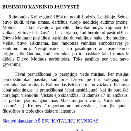
BŪSIMOJO KANKINIO JAUNYSTĖ
Raimondas Kolbe gimė 1894 m. netoli Lodzės, Lenkijoje. Šeima
buvo kukli, tėvas rimtas, darbštus, turėjo nedidelę audimo įmonę.
Motina — tikra šventoji: pamaldi, dievobaiminga, rūpinosi tik
vaikais, virtuve ir bažnyčia. Pasakojama, kad berniukui pasirodžiusi
Dievo Motina ir pasiūliusi pasirinkti du vainikus: baltą arba raudoną.
Vėliau buvo aiškinama, kad raudonas vainikas simbolizavęs jo
kankinio mirtį. Nesigilinsime į šio pasakojimo ar apsireiškimo
prigimtį, tik žinoma, kad berniukas po to pasidarė labai rimtas ir
didelis Dievo Motinos garbintojas. Toks pasiliko per visą savo
gyvenimą.
Tėvai pranciškonai jo parapijoje vedė misijas. Per misijas
pamokslininkai pasakė, kad prie Lvovo jie turi kolegiją, kur
berniukai gali mokytis. Raimondas išdrįso ir ten nuvažiavo. Jis buvo
labai talentingas, ir pranciškonai labai apsidžiaugė, kai jis pareiškė
norą tapti vienuoliu. Viskas ėjo sklandžiai. Būdamas 17 m. amžiaus,
jis padarė įžadus, gaudamas Maksimilijono vardą. Viršininkai jį
pasiunčia į Romos Gregorianumo universitetą, kur jis gauna
filosofijos ir teologijos daktaro laipsnius.
Skaityti daugiau: AŠ ESU KATALIKŲ KUNIGAS