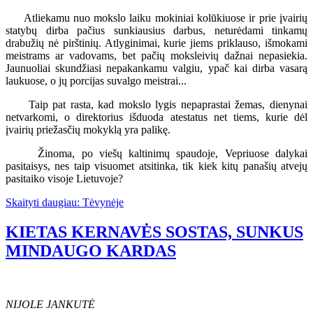
Atliekamu nuo mokslo laiku mokiniai kolūkiuose ir prie įvairių
statybų dirba pačius sunkiausius darbus, neturėdami tinkamų
drabužių nė pirštinių. Atlyginimai, kurie jiems priklauso, išmokami
meistrams ar vadovams, bet pačių moksleivių dažnai nepasiekia.
Jaunuoliai skundžiasi nepakankamu valgiu, ypač kai dirba vasarą
laukuose, o jų porcijas suvalgo meistrai...
Taip pat rasta, kad mokslo lygis nepaprastai žemas, dienynai
netvarkomi, o direktorius išduoda atestatus net tiems, kurie dėl
įvairių priežasčių mokyklą yra palikę.
Žinoma, po viešų kaltinimų spaudoje, Vepriuose dalykai
pasitaisys, nes taip visuomet atsitinka, tik kiek kitų panašių atvejų
pasitaiko visoje Lietuvoje?
Skaityti daugiau: Tėvynėje
KIETAS KERNAVĖS SOSTAS, SUNKUS
MINDAUGO KARDAS
NIJOLE JANKUTĖ