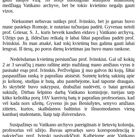
medžiagą Vatikano archyve, bet be tokio kvietimo negalįs gauti
vizos.
Niekuomet nebuvau sutikęs prof. Ivinskio, bet jo garsas buvo
mane pasiekęs Romoje, ir nutariau tučtuojau padėti. Gyvenau netoli
prof. Griesar, S. J., kuris beveik kasdien eidavo į Vatikano archyvą.
Užėjęs pas jį, išdėsčiau reikalą ir labai šiltai paprašiau padėti prof.
Ivinskiui. Jis man atsakė, kad tokį kvietimą bus galima gauti labai
lengvai. Iš tiesų, po poros dienų kvietimas jau buvo mano rankose.
Nedelsdamas kvietimą persiunčiau prof. Ivinskiui. Gal už kokių
2 ar 3 savaičių į mano raštinę atėjo maždaug mano amžiaus vyras ir
pasisakė esąs prof. Ivinskis. Peržvelgiau jį nuo galvos iki kojų, šiltai
paspaudžiau ranką ir paprašiau atsisėsti. Sumetę keletą sakinių apie
jo kelionę, studijas ir butą, abu pastebėjome, kad tapome draugais.
Jo skrybėlė buvo sukrypusi, drabužiai nudėvėti, o batai gerokai
sukiužę. Dirbau šelpimo darbą Vatikano komisijoje, turėjau tarp
kitko keliolika porų JAV kareivių batų ir paprašiau profesoriaus, kad
vėl kada nors užeitų. Gyveno jis pas Beniušytes, senyvo amžiaus
zitietes, kurios, skalbdamos baltinius ir išnuomodamos vieną
kambarį studentams, šiaip taip išsiversdavo.
Susipažinęs su Vatikano archyvo pareigūnais ir lietuvių kolonija,
profesorius vėl užėjo. Buvau aptvarkęs savo korespondenciją ir
pakviečiau prof. Ivinskį pasivaikščioti. Kalbėjome apie Vatikano