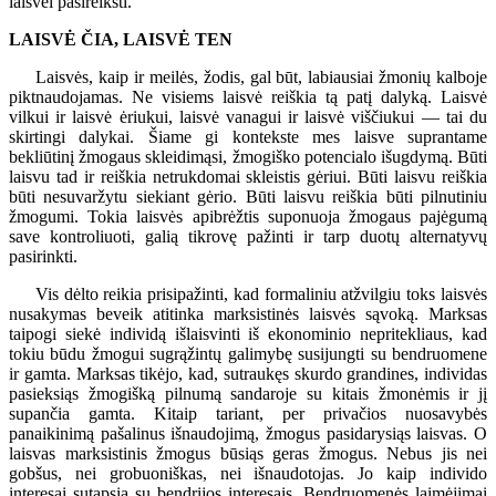
laisvei pasireikšti.
LAISVĖ ČIA, LAISVĖ TEN
Laisvės, kaip ir meilės, žodis, gal būt, labiausiai žmonių kalboje
piktnaudojamas. Ne visiems laisvė reiškia tą patį dalyką. Laisvė
vilkui ir laisvė ėriukui, laisvė vanagui ir laisvė viščiukui — tai du
skirtingi dalykai. Šiame gi kontekste mes laisve suprantame
bekliūtinį žmogaus skleidimąsi, žmogiško potencialo išugdymą. Būti
laisvu tad ir reiškia netrukdomai skleistis gėriui. Būti laisvu reiškia
būti nesuvaržytu siekiant gėrio. Būti laisvu reiškia būti pilnutiniu
žmogumi. Tokia laisvės apibrėžtis suponuoja žmogaus pajėgumą
save kontroliuoti, galią tikrovę pažinti ir tarp duotų alternatyvų
pasirinkti.
Vis dėlto reikia prisipažinti, kad formaliniu atžvilgiu toks laisvės
nusakymas beveik atitinka marksistinės laisvės sąvoką. Marksas
taipogi siekė individą išlaisvinti iš ekonominio nepritekliaus, kad
tokiu būdu žmogui sugrąžintų galimybę susijungti su bendruomene
ir gamta. Marksas tikėjo, kad, sutraukęs skurdo grandines, individas
pasieksiąs žmogišką pilnumą sandaroje su kitais žmonėmis ir jį
supančia gamta. Kitaip tariant, per privačios nuosavybės
panaikinimą pašalinus išnaudojimą, žmogus pasidarysiąs laisvas. O
laisvas marksistinis žmogus būsiąs geras žmogus. Nebus jis nei
gobšus, nei grobuoniškas, nei išnaudotojas. Jo kaip individo
interesai sutapsią su bendrijos interesais. Bendruomenės laimėjimai