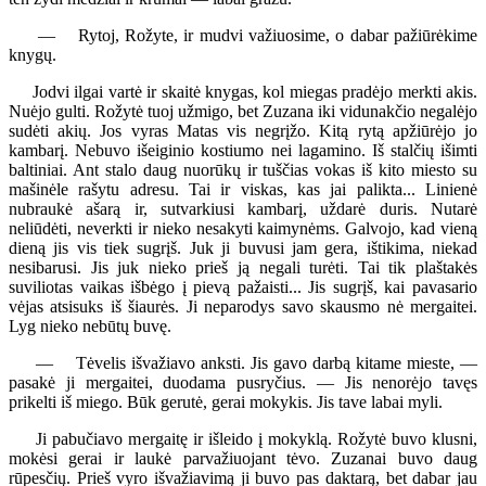
— Rytoj, Rožyte, ir mudvi važiuosime, o dabar pažiūrėkime
knygų.
Jodvi ilgai vartė ir skaitė knygas, kol miegas pradėjo merkti akis.
Nuėjo gulti. Rožytė tuoj užmigo, bet Zuzana iki vidunakčio negalėjo
sudėti akių. Jos vyras Matas vis negrįžo. Kitą rytą apžiūrėjo jo
kambarį. Nebuvo išeiginio kostiumo nei lagamino. Iš stalčių išimti
baltiniai. Ant stalo daug nuorūkų ir tuščias vokas iš kito miesto su
mašinėle rašytu adresu. Tai ir viskas, kas jai palikta... Linienė
nubraukė ašarą ir, sutvarkiusi kambarį, uždarė duris. Nutarė
neliūdėti, neverkti ir nieko nesakyti kaimynėms. Galvojo, kad vieną
dieną jis vis tiek sugrįš. Juk ji buvusi jam gera, ištikima, niekad
nesibarusi. Jis juk nieko prieš ją negali turėti. Tai tik plaštakės
suviliotas vaikas išbėgo į pievą pažaisti... Jis sugrįš, kai pavasario
vėjas atsisuks iš šiaurės. Ji neparodys savo skausmo nė mergaitei.
Lyg nieko nebūtų buvę.
— Tėvelis išvažiavo anksti. Jis gavo darbą kitame mieste, —
pasakė ji mergaitei, duodama pusryčius. — Jis nenorėjo tavęs
prikelti iš miego. Būk gerutė, gerai mokykis. Jis tave labai myli.
Ji pabučiavo mergaitę ir išleido į mokyklą. Rožytė buvo klusni,
mokėsi gerai ir laukė parvažiuojant tėvo. Zuzanai buvo daug
rūpesčių. Prieš vyro išvažiavimą ji buvo pas daktarą, bet dabar jau