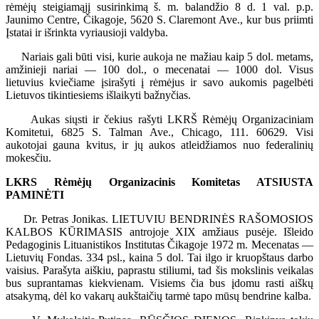
rėmėjų steigiamąjį susirinkimą š. m. balandžio 8 d. 1 val. p.p.
Jaunimo Centre, Čikagoje, 5620 S. Claremont Ave., kur bus priimti
Įstatai ir išrinkta vyriausioji valdyba.
Nariais gali būti visi, kurie aukoja ne mažiau kaip 5 dol. metams,
amžinieji nariai — 100 dol., o mecenatai — 1000 dol. Visus
lietuvius kviečiame įsirašyti į rėmėjus ir savo aukomis pagelbėti
Lietuvos tikintiesiems išlaikyti bažnyčias.
Aukas siųsti ir čekius rašyti LKRŠ Rėmėjų Organizaciniam
Komitetui, 6825 S. Talman Ave., Chicago, 111. 60629. Visi
aukotojai gauna kvitus, ir jų aukos atleidžiamos nuo federalinių
mokesčiu.
LKRS Rėmėjų Organizacinis Komitetas ATSIUSTA
PAMINĖTI
Dr. Petras Jonikas. LIETUVIU BENDRINĖS RAŠOMOSIOS
KALBOS KŪRIMASIS antrojoje XIX amžiaus pusėje. Išleido
Pedagoginis Lituanistikos Institutas Čikagoje 1972 m. Mecenatas —
Lietuvių Fondas. 334 psl., kaina 5 dol. Tai ilgo ir kruopštaus darbo
vaisius. Parašyta aiškiu, paprastu stiliumi, tad šis mokslinis veikalas
bus suprantamas kiekvienam. Visiems čia bus įdomu rasti aiškų
atsakymą, dėl ko vakarų aukštaičių tarmė tapo mūsų bendrine kalba.