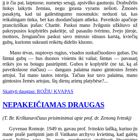
jį ir čia pat, laiptuose, numetęs senąjį, apsivilko gautuoju. Drabužėlis
linkęs laikytis žemiau, negu įprasta vyrams nešioti. Žmonės
pasakytų, kad tai gailestingumo nuosmukis: neduoti tai, kas
reikalingam tinka, bet kas duodančiajam atlieka. Paveikslo apačioje
prancūziškas įrašas: Charitė. Paskui mano žvilgsnis užkliuvo už
pakrypusios koplytėlės pakelėje, už pasaulio tvėrimo, žvejo jūroje,
motinos, žengiančios paskui savo mirusio sūnaus karstą, kviečių
gubų, kurioms sukrauti reikėtų didelio kluono.
Mano tėvas, nupiovęs rugius, visados suskaičiuodavo gubas. Du
šimtai gubų — bus duonos visiems iki valiai; šimtas — pavasarį
reikės jos su botagu pasirūpinti. Gubos ir koplytėlė (ne tai, ką aš
paveiksluose mačiau) — dangaus palaima mano gimtosios žemės
artojui. Tai mano tautos istorija. Tačiau kur tavo palaima, mano
gimtosios žemės artojau, šių dienų arimų platybėse?...
Skaityti daugiau: ROŽIŲ KVAPAS
NEPAKEIČIAMAS DRAUGAS
(T. Br. Krištanavičiaus prisiminimai apie prof. dr. Zenoną Ivinskį)
Gyvenau Romoje. 1949 m. gavau prof. Ivinskio laišką, kuriuo jis
mane prašė parūpinti jam iš Vatikano archyvo kvietimą, kad galėtų
gauti Italijos vizą. Jis norįs nuodugniai studijuoti lituanistinę