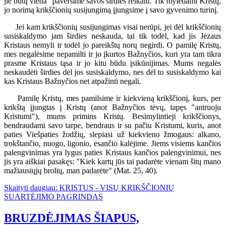
jie būtų viena" paversime savos širdies reikalu. Tik mylėdami Kristų,
jo norimą krikščionių susijungimą įjungsime į savo gyvenimo turinį.
Jei kam krikščionių susijungimas visai nerūpi, jei dėl krikščionių
susiskaldymo jam širdies neskauda, tai tik todėl, kad jis Jėzaus
Kristaus nemyli ir todėl jo pareikštų norų negirdi. O pamilę Kristų,
mes negalėsime nepamilti ir jo įkurtos Bažnyčios, kuri yra tam tikra
prasme Kristaus tąsa ir jo kitu būdu įsikūnijimas. Mums negalės
neskaudėti širdies dėl jos susiskaldymo, nes dėl to susiskaldymo kai
kas Kristaus Bažnyčios net atpažinti negali.
Pamilę Kristų, mes pamilsime ir kiekvieną krikščionį, kurs, per
krikštą įjungtas į Kristų (anot Bažnyčios tėvų, tapęs "antruoju
Kristumi"), mums primins Kristų. Besimylintieji krikščionys,
bendraudami savo tarpe, bendraus ir su pačiu Kristumi, kuris, anot
paties Viešpaties žodžių, slepiasi už kiekvieno žmogaus: alkano,
trokštančio, nuogo, ligonio, esančio kalėjime. Jiems visiems kančios
palengvinimas yra lygus paties Kristaus kančios palengvinimui, nes
jis yra aiškiai pasakęs: "Kiek kartų jūs tai padarėte vienam šitų mano
mažiausiųjų brolių, man padarėte" (Mat. 25, 40).
Skaityti daugiau: KRISTUS - VISŲ KRIKŠČIONIŲ
SUARTĖJIMO PAGRINDAS
BRUZDĖJIMAS ŠIAPUS,