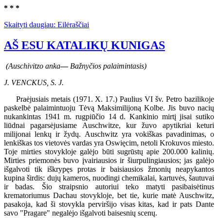
* * *
Skaityti daugiau: Eilėraščiai
AŠ ESU KATALIKŲ KUNIGAS
(Auschivitzo anka
—
Bažnyčios palaimintasis)
J. VENCKUS, S. J.
Praėjusiais metais (1971. X. 17.) Paulius VI šv. Petro bazilikoje
paskelbė palaimintuoju Tėvą Maksimilijoną Kolbe. Jis buvo nacių
nukankintas 1941 m. rugpiūčio 14 d. Kankinio mirtį jisai sutiko
liūdnai pagarsėjusiame Auschwitze, kur žuvo apytikriai keturi
milijonai lenkų ir žydų. Auschwitz yra vokiškas pavadinimas, o
lenkiškas tos vietovės vardas yra Oswięcim, netoli Krokuvos miesto.
Toje mirties stovykloje galėjo būti sugrūstų apie 200.000 kalinių.
Mirties priemonės buvo įvairiausios ir šiurpulingiausios; jas galėjo
išgalvoti tik iškrypęs protas ir baisiausios žmonių neapykantos
kupina širdis: dujų kameros, nuodingi chemikalai, kartuvės, šautuvai
ir badas. Šio straipsnio autoriui teko matyti pasibaisėtinus
krematoriumus Dachau stovykloje, bet tie, kurie matė Auschwitz,
pasakoja, kad ši stovykla perviršijo visas kitas, kad ir pats Dante
savo "Pragare" negalėjo išgalvoti baisesnių scenų.