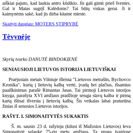
aiškiai pajuto, kad laukia antro kūdikio. Jis gali gimti prieš šventes.
Gal ir Matas sugrįš Kalėdoms? Tai būtų viskas gerai. Ji ir
kaimynėms sakė, kad jis dirba kitame mieste.
Skaityti daugiau: MOTERS STIPRYBĖ
Tėvynėje
Skyrių tvarko DANUTĖ BINDOKIENĖ
SENIAUSIOJI LIETUVOS ISTORIJA LIETUVIŠKAI
Praėjusiais metais Vilniuje išleista "Lietuvos metraštis, Bychovco
Kronika", kurią į lietuvių kalbą vertė, įvadą bei plačius, išsamius
paaiškinimus parašė Rimantas Jasas. Tai pirmoji Lietuvos istorijos
knyga, parašyta XVI amžiaus pradžioje senąja slavų kalba ir pirmą
kartą ištisai išversta į lietuvių kalbą. Šis veikalas labai praturtina
žinias iš senosios Lietuvos istorijos.
RAŠYT. I. SIMONAITYTĖS SUKAKTIS
Š. m. sausio 23 d. rašytoja (kilusi iš Mažosios Lietuvos) Ieva
Simonaitytė sulaukė 75-rių metų amžiaus. Ta proga įvairiose