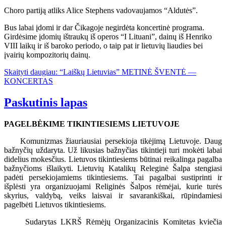
Choro partiją atliks Alice Stephens vadovaujamos “Aldutės”.
Bus labai įdomi ir dar Čikagoje negirdėta koncertinė programa.
Girdėsime įdomių ištraukų iš operos “I Lituani”, dainų iš Henriko
VIII laikų ir iš baroko periodo, o taip pat ir lietuvių liaudies bei
įvairių kompozitorių dainų.
Skaityti daugiau: “Laiškų Lietuvias” METINĖ ŠVENTĖ —
KONCERTAS
Paskutinis lapas
PAGELBĖKIME TIKINTIESIEMS LIETUVOJE
Komunizmas žiauriausiai persekioja tikėjimą Lietuvoje. Daug
bažnyčių uždaryta. Už likusias bažnyčias tikintieji turi mokėti labai
didelius mokesčius. Lietuvos tikintiesiems būtinai reikalinga pagalba
bažnyčioms išlaikyti. Lietuvių Katalikų Releginė Šalpa stengiasi
padėti persekiojamiems tikintiesiems. Tai pagalbai sustiprinti ir
išplėsti yra organizuojami Religinės Šalpos rėmėjai, kurie turės
skyrius, valdybą, veiks laisvai ir savarankiškai, rūpindamiesi
pagelbėti Lietuvos tikintiesiems.
Sudarytas LKRŠ Rėmėjų Organizacinis Komitetas kviečia