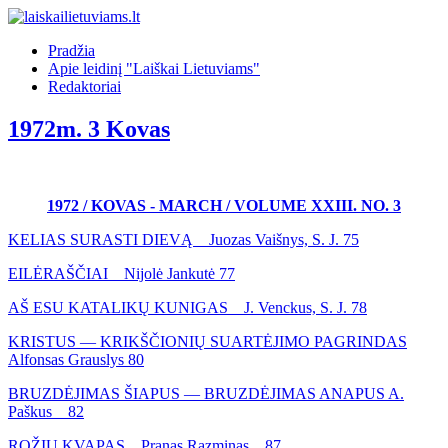
Pradžia
Apie leidinį "Laiškai Lietuviams"
Redaktoriai
1972m. 3 Kovas
1972 / KOVAS - MARCH / VOLUME XXIII. NO. 3
KELIAS SURASTI DIEVĄ Juozas Vaišnys, S. J. 75
EILĖRAŠČIAI Nijolė Jankutė 77
AŠ ESU KATALIKŲ KUNIGAS J. Venckus, S. J. 78
KRISTUS — KRIKŠČIONIŲ SUARTĖJIMO PAGRINDAS
Alfonsas Grauslys 80
BRUZDĖJIMAS ŠIAPUS — BRUZDĖJIMAS ANAPUS A.
Paškus 82
ROŽIŲ KVAPAS Pranas Razminas 87