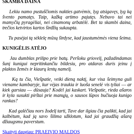
SKAMBA DAINA
Lekiu namo pustuščiomis nakties gatvėmis, lyg atsigavęs, lyg ką
švento pamatęs. Taip, kažką artimo pajutęs. Nebuvo tai nei
mamyčių pyragėliai, nei cinamonų arbatėlė. Bet ta skambi daina,
trečios ketvirtos kartos širdžių sukaupta.
Tu pasėjai tą sėklelę mūsų širdyse, kad jaustumėmės viena šeima.
KUNIGĖLIS ATĖJO
Jau dumblas prilipo prie batų. Peršoku griovelį, pažadindamas
šunį kunigui nepritinkančiu bildesiu, pro atdaras duris įeinu į
plaktos žemės ir kiaurų lentų namelį.
Ką tu čia, Viešpatie, veiki dieną naktį, kur visa šeimyna guli
viename kambaryje,
kur vėjas traukia ir luoša senelė vis tyliai
—
ar
kiek garsiau
—
dūsauja? Kodėl jai kaskart. Viešpatie, rieda ašaros
ir kyla susukti pirštai prie manųjų, o sausos lūpos bučiuoja kunigo
rankas?
Kad galėčiau nors žodelį tarti, Tave dar ilgiau čia palikti, kad jai
kalbėtum, kad ją savo šilima užklotum, kad jai graudžią ašarą
džiaugsmu paverstum.
Skaityti daugiau: PRAEIVIO MALDOS