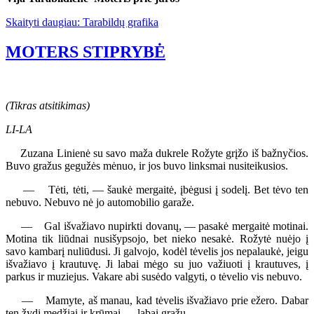
Skaityti daugiau: Tarabildų grafika
MOTERS STIPRYBĖ
(Tikras atsitikimas)
LI-LA
Zuzana Linienė su savo maža dukrele Rožyte grįžo iš bažnyčios.
Buvo gražus gegužės mėnuo, ir jos buvo linksmai nusiteikusios.
— Tėti, tėti, — šaukė mergaitė, įbėgusi į sodelį. Bet tėvo ten
nebuvo. Nebuvo nė jo automobilio garaže.
— Gal išvažiavo nupirkti dovanų, — pasakė mergaitė motinai.
Motina tik liūdnai nusišypsojo, bet nieko nesakė. Rožytė nuėjo į
savo kambarį nuliūdusi. Ji galvojo, kodėl tėvelis jos nepalaukė, jeigu
išvažiavo į krautuvę. Ji labai mėgo su juo važiuoti į krautuves, į
parkus ir muziejus. Vakare abi susėdo valgyti, o tėvelio vis nebuvo.
— Mamyte, aš manau, kad tėvelis išvažiavo prie ežero. Dabar
ten žydi medžiai ir krūmai — labai gražu.