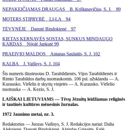
NEPAKEIČIAMAS DRAUGAS B. Krištanavičius, S. J. 89
MOTERS STIPRYBĖ LI-LA 94
TĖVYNĖJE Danutė Bindokienė 97
KIETAS KERNAVĖS SOSTAS, SUNKUS MINDAUGO
KARDAS Nijolė Jankutė 99
PRAEIVIO MALDOS Antanas Saulaitis, S. J. 102
KALBA J. Vaišnys, S. J. 104
Šis numeris iliustruotas D. Tarabildienės, Vijos Tarabildienės ir
Rimto Tarabildos darbų nuotraukomis. 106 psl. užsklanda — A.
Kurausko. Viršelis ir skyrių vinjetės — A. Kurausko. Viršelio
nuotrauka — A. Kezio, S. J.
LAIŠKAI LIETUVIAMS — Tėvų Jėzuitų leidžiamas religinės
ir tautinės kultūros mėnesinis žurnalas.
1972 Jaunimo metai, nr. 3.
Redaktorius — Juozas Vaišnys, S. J. Redakcijos nariai: Dalia
Aleknienė, Danutė Bindokienė, Algirdas Grigaitis, Eglė