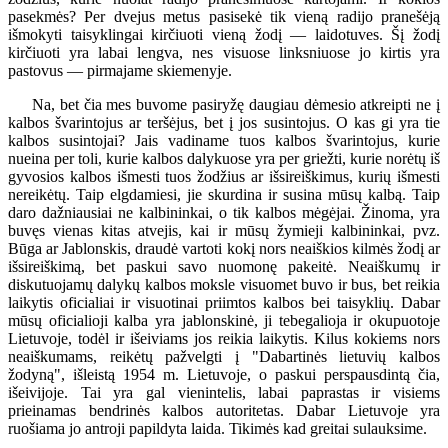
pasekmės? Per dvejus metus pasisekė tik vieną radijo pranešėją
išmokyti taisyklingai kirčiuoti vieną žodį — laidotuves. Šį žodį
kirčiuoti yra labai lengva, nes visuose linksniuose jo kirtis yra
pastovus — pirmajame skiemenyje.
Na, bet čia mes buvome pasiryžę daugiau dėmesio atkreipti ne į
kalbos švarintojus ar teršėjus, bet į jos susintojus. O kas gi yra tie
kalbos susintojai? Jais vadiname tuos kalbos švarintojus, kurie
nueina per toli, kurie kalbos dalykuose yra per griežti, kurie norėtų iš
gyvosios kalbos išmesti tuos žodžius ar išsireiškimus, kurių išmesti
nereikėtų. Taip elgdamiesi, jie skurdina ir susina mūsų kalbą. Taip
daro dažniausiai ne kalbininkai, o tik kalbos mėgėjai. Žinoma, yra
buvęs vienas kitas atvejis, kai ir mūsų žymieji kalbininkai, pvz.
Būga ar Jablonskis, draudė vartoti kokį nors neaiškios kilmės žodį ar
išsireiškimą, bet paskui savo nuomonę pakeitė. Neaiškumų ir
diskutuojamų dalykų kalbos moksle visuomet buvo ir bus, bet reikia
laikytis oficialiai ir visuotinai priimtos kalbos bei taisyklių. Dabar
mūsų oficialioji kalba yra jablonskinė, ji tebegalioja ir okupuotoje
Lietuvoje, todėl ir išeiviams jos reikia laikytis. Kilus kokiems nors
neaiškumams, reikėtų pažvelgti į "Dabartinės lietuvių kalbos
žodyną", išleistą 1954 m. Lietuvoje, o paskui perspausdintą čia,
išeivijoje. Tai yra gal vienintelis, labai paprastas ir visiems
prieinamas bendrinės kalbos autoritetas. Dabar Lietuvoje yra
ruošiama jo antroji papildyta laida. Tikimės kad greitai sulauksime.