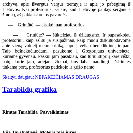
archyvą, apie išvargtus vargus tremtyje ir apie jo pabėgimą iš
Lietuvos. Kai profesorius išsitarė, kad Lietuvoje palikęs sergančią
žmoną, aš paklausiau jos pavardės.
— Griniūtė, — atsakė man profesorius.
— Griniūtė? — šūktelėjau iš džiaugsmo. Ir papasakojau
profesoriui, kaip aš su ja susipažinau, kaip mudu diskutuodavome
apie vieną vokietį meno kritiką, tapusį vėliau benediktinu, ir pan.
Taip bešnekučiuodami, pasukome į Gregorijaus universitetą,
kuriame gyvenau. Paskui jam pasakiau, kad turiu stiprių kareiviškų
batų, kurie jam, artėjant žiemai, bus labai naudingi. Išsirinkęs
tinkamą porą, profesorius padėkojo ir grįžo namo.
Skaityti daugiau: NEPAKEIČIAMAS DRAUGAS
Tarabildų grafika
Rimtas Tarabilda
Pasveikinimas
Vija Tarabildienė Moteris prie jūros