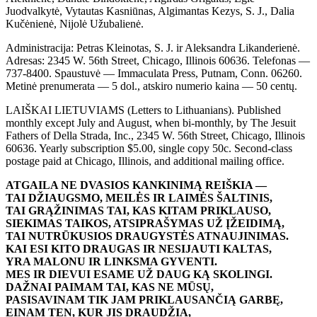
Juodvalkytė, Vytautas Kasniūnas, Algimantas Kezys, S. J., Dalia
Kučėnienė, Nijolė Užubalienė.
Administracija: Petras Kleinotas, S. J. ir Aleksandra Likanderienė.
Adresas: 2345 W. 56th Street, Chicago, Illinois 60636. Telefonas —
737-8400. Spaustuvė — Immaculata Press, Putnam, Conn. 06260.
Metinė prenumerata — 5 dol., atskiro numerio kaina — 50 centų.
LAIŠKAI LIETUVIAMS (Letters to Lithuanians). Published
monthly except July and August, when bi-monthly, by The Jesuit
Fathers of Della Strada, Inc., 2345 W. 56th Street, Chicago, Illinois
60636. Yearly subscription $5.00, single copy 50c. Second-class
postage paid at Chicago, Illinois, and additional mailing office.
ATGAILA NE DVASIOS KANKINIMĄ REIŠKIA —
TAI DŽIAUGSMO, MEILĖS IR LAIMĖS ŠALTINIS,
TAI GRĄŽINIMAS TAI, KAS KITAM PRIKLAUSO,
SIEKIMAS TAIKOS, ATSIPRAŠYMAS UŽ ĮŽEIDIMĄ,
TAI NUTRŪKUSIOS DRAUGYSTĖS ATNAUJINIMAS.
KAI ESI KITO DRAUGAS IR NESIJAUTI KALTAS,
YRA MALONU IR LINKSMA GYVENTI.
MES IR DIEVUI ESAME UŽ DAUG KĄ SKOLINGI.
DAŽNAI PAIMAM TAI, KAS NE MŪSŲ,
PASISAVINAM TIK JAM PRIKLAUSANČIĄ GARBĘ,
EINAM TEN, KUR JIS DRAUDŽIA,