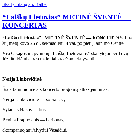
Skaityti daugiau: Kalba
“Laiškų Lietuvias” METINĖ ŠVENTĖ —
KONCERTAS
“Laiškų Lietuvias” METINĖ ŠVENTĖ — KONCERTAS
bus
šių metų kovo 26 d., sekmadieni, 4 val. po pietų Jaunimo Centre.
Visi Čikagos ir apylinkių “Laiškų Lietuviams” skaitytojai bei Tėvų
Jėzuitų bičiuliai yra maloniai kviečiami dalyvauti.
Nerija Linkevičiūtė
Šiais Jaunimo metais koncerto programą atliks jaunimas:
Nerija Linkevičiūtė — sopranas-,
Vytautas Nakas — bosas,
Benius Prapuolenis — baritonas,
akompanuojant Alvydui Vasaičiui.