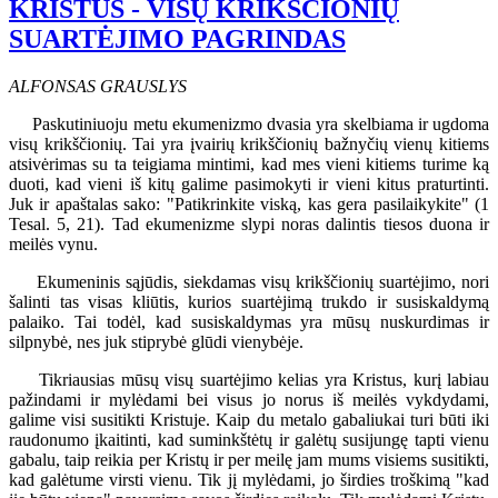
KRISTUS - VISŲ KRIKŠČIONIŲ
SUARTĖJIMO PAGRINDAS
ALFONSAS GRAUSLYS
Paskutiniuoju metu ekumenizmo dvasia yra skelbiama ir ugdoma
visų krikščionių. Tai yra įvairių krikščionių bažnyčių vienų kitiems
atsivėrimas su ta teigiama mintimi, kad mes vieni kitiems turime ką
duoti, kad vieni iš kitų galime pasimokyti ir vieni kitus praturtinti.
Juk ir apaštalas sako: "Patikrinkite viską, kas gera pasilaikykite" (1
Tesal. 5, 21). Tad ekumenizme slypi noras dalintis tiesos duona ir
meilės vynu.
Ekumeninis sąjūdis, siekdamas visų krikščionių suartėjimo, nori
šalinti tas visas kliūtis, kurios suartėjimą trukdo ir susiskaldymą
palaiko. Tai todėl, kad susiskaldymas yra mūsų nuskurdimas ir
silpnybė, nes juk stiprybė glūdi vienybėje.
Tikriausias mūsų visų suartėjimo kelias yra Kristus, kurį labiau
pažindami ir mylėdami bei visus jo norus iš meilės vykdydami,
galime visi susitikti Kristuje. Kaip du metalo gabaliukai turi būti iki
raudonumo įkaitinti, kad suminkštėtų ir galėtų susijungę tapti vienu
gabalu, taip reikia per Kristų ir per meilę jam mums visiems susitikti,
kad galėtume virsti vienu. Tik jį mylėdami, jo širdies troškimą "kad