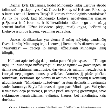
Dažnai kyla klausimas, kodėl Mindaugo laikų Lietuva atrodo
tolimesnė ir paslaptingesnė už Cezario Romą, už Kristaus Palestiną,
o kartais net už Homero Troją? Iš kur tas chronologinis paradoksas?
Ar tik ne todėl, kad Mindaugo Lietuva nepalyginamai mažiau
pažįstama ir iš istorinio, ir iš literatūrinio taško, negu anie už ją
senesni kraštai. Užtat kiekviena (deja, reta!) knyga, liečianti tą
Lietuvos istorijos tarpsnį, ypatingai patraukia.
Juozas Kralikauskas yra vienas iš mūsų rašytojų, bandančių
išvest karalių Mindaugą ir jo Lietuvą į literatūrinės tikrovės sce-ną.
"Vaišvilkas" — trečioji jo knyga, užbaigianti Mindaugo laikų
trilogiją.
Kalbant apie trečiąją dalį, sunku pamiršti pirmąsias — "Titnago
ugnį" ir "Mindaugo nužudymą". "Titnago ugnis" — gaivalingos, su
gamta neatskiriamai suaugusios, dar vienybės mintimi neuždegtos ir
istorijai nepajungtos tautos paveikslas. Autorius jį piešė plačiais
brūkšniais, sodriomis spalvomis su ateities didžių įvykių ir konfliktų
užuominomis. "Mindaugo nužudyme" tarytum degantis ir deginantis
saulės kamuolys iškyla Lietuvos dangun pats Mindaugas. Valstybės
ir valdžios idėja persiėmęs, jis stoja prieš skaitytoją grėsmingas, savo
siekimuose nepalaužiamas, vylingas, žiaurus, bet reikalingas, kaip
druska...
O po Mindaugo ateina Vaišvilkas. Vaišvilkas Mindaugaitis —