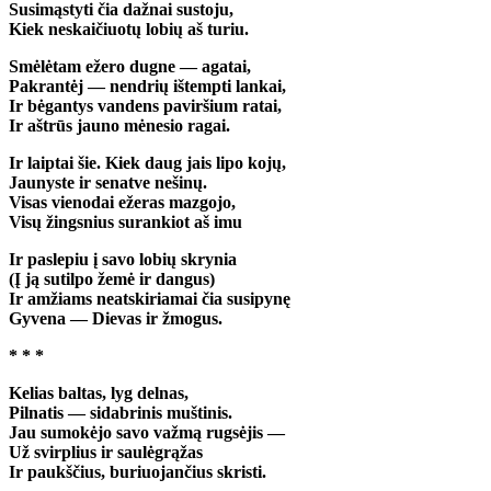
Susimąstyti čia dažnai sustoju,
Kiek neskaičiuotų lobių aš turiu.
Smėlėtam ežero dugne — agatai,
Pakrantėj — nendrių ištempti lankai,
Ir bėgantys vandens paviršium ratai,
Ir aštrūs jauno mėnesio ragai.
Ir laiptai šie. Kiek daug jais lipo kojų,
Jaunyste ir senatve nešinų.
Visas vienodai ežeras mazgojo,
Visų žingsnius surankiot aš imu
Ir paslepiu į savo lobių skrynia
(Į ją sutilpo žemė ir dangus)
Ir amžiams neatskiriamai čia susipynę
Gyvena — Dievas ir žmogus.
* * *
Kelias baltas, lyg delnas,
Pilnatis — sidabrinis muštinis.
Jau sumokėjo savo važmą rugsėjis —
Už svirplius ir saulėgrąžas
Ir paukščius, buriuojančius skristi.