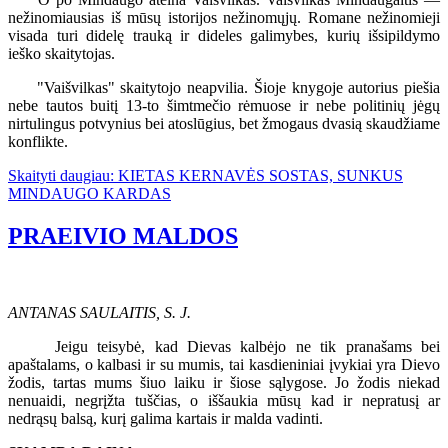
nežinomiausias iš mūsų istorijos nežinomųjų. Romane nežinomieji
visada turi didelę trauką ir dideles galimybes, kurių išsipildymo
ieško skaitytojas.
"Vaišvilkas" skaitytojo neapvilia. Šioje knygoje autorius piešia
nebe tautos buitį 13-to šimtmečio rėmuose ir nebe politinių jėgų
nirtulingus potvynius bei atoslūgius, bet žmogaus dvasią skaudžiame
konflikte.
Skaityti daugiau: KIETAS KERNAVĖS SOSTAS, SUNKUS
MINDAUGO KARDAS
PRAEIVIO MALDOS
ANTANAS SAULAITIS, S. J.
Jeigu teisybė, kad Dievas kalbėjo ne tik pranašams bei
apaštalams, o kalbasi ir su mumis, tai kasdieniniai įvykiai yra Dievo
žodis, tartas mums šiuo laiku ir šiose sąlygose. Jo žodis niekad
nenuaidi, negrįžta tuščias, o iššaukia mūsų kad ir nepratusį ar
nedrąsų balsą, kurį galima kartais ir malda vadinti.