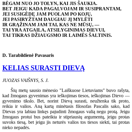
BĖGAM NUO JO TOLYN, KAI JIS ŠAUKIA.
BET JEIGU KADA PAGALVOJAM IR SUSIPRANTAM,
JEI SUSIGĖDĘ JAM PUOLAM PO KOJŲ,
JEI PASIRYŽTAM DAUGIAU JĮ MYLĖTI
IR GRĄŽINAM JAM TAI, KAS NE MŪSŲ, —
TAI YRA ATGAILA, ATSILYGINIMAS DIEVUI,
TAI TIKRAS DŽIAUGSMO IR LAIMĖS ŠALTINIS.
D. Tarabildienė Pavasaris
KELIAS SURASTI DIEVĄ
JUOZAS VAIŠNYS, S. J.
Šių metų sausio mėnesio "Laiškuose Lietuviams" buvo rašyta,
kad žmogaus gyvenimas yra ieškojimas tiesos, ieškojimas Dievo —
gyvenimo tikslo. Bet, norint Dievą surasti, neužtenka tik proto,
reikia ir valios. Aną kartą minėtasis filosofas Pascalis sako, kad
Dievas yra labiau linkęs pajudinti žmogaus valią negu protą. Jeigu
žmogaus protui bus pateikta ir stipriausių argumentų, jeigu protas
suvoks tiesą, bet jeigu jis neturės valios tos tiesos siekti, tai protas
nieko nepadės.