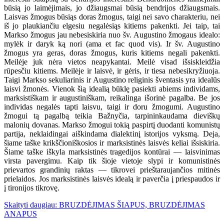
būsią jo laimėjimais, jo džiaugsmai būsią bendrijos džiaugsmais.
Laisvas žmogus būsiąs doras žmogus, taigi nei savo charakteriu, nei
iš jo plaukiančiu elgesiu negalėsiąs kitiems pakenkti. Jei taip, tai
Markso žmogus jau nebesiskiria nuo šv. Augustino žmogaus idealo:
mylėk ir daryk ką nori (ama et fac quod vis). Ir šv. Augustino
žmogus yra geras, doras žmogus, kuris kitiems negali pakenkti.
Meilėje juk nėra vietos neapykantai. Meilė visad išsiskleidžia
rūpesčiu kitiems. Meilėje ir laisvė, ir gėris, ir tiesa nebesikryžiuoja.
Taigi Markso sekuliarinis ir Augustino religinis šventasis yra idealūs
laisvi žmonės. Vienok šią idealią būklę pasiekti abiems individams,
marksistiškam ir augustiniškam, reikalinga išorinė pagalba. Be jos
individas negalės tapti laisvu, taigi ir doru žmogumi. Augustino
žmogui tą pagalbą teikia Bažnyčia, tarpininkaudama dieviškų
malonių dovanas. Markso žmogui tokią paspirtį duodanti komunistų
partija, neklaidingai aiškindama dialektinį istorijos vyksmą. Deja,
šiame taške krikščioniškosios ir marksistinės laisvės keliai išsiskiria.
Šiame taške iškyla marksistinės tragedijos kontūrai — laisvinimas
virsta pavergimu. Kaip tik šioje vietoje slypi ir komunistinės
prievartos grandinių raktas — tikrovei prieštaraujančios mitinės
prielaidos. Jos marksistinės laisvės idealą ir paverčia į priespaudos ir
į tironijos tikrovę.
Skaityti daugiau: BRUZDĖJIMAS ŠIAPUS, BRUZDĖJIMAS
ANAPUS