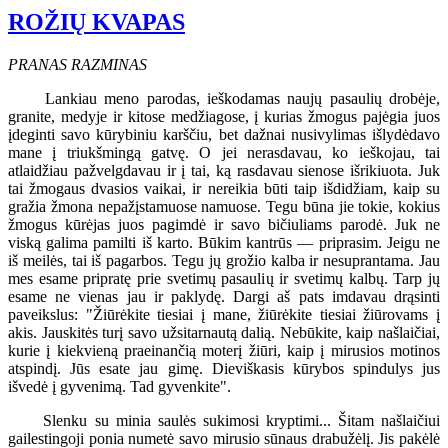
ROŽIŲ KVAPAS
PRANAS RAZMINAS
Lankiau meno parodas, ieškodamas naujų pasaulių drobėje,
granite, medyje ir kitose medžiagose, į kurias žmogus pajėgia juos
įdeginti savo kūrybiniu karščiu, bet dažnai nusivylimas išlydėdavo
mane į triukšmingą gatvę. O jei nerasdavau, ko ieškojau, tai
atlaidžiau pažvelgdavau ir į tai, ką rasdavau sienose išrikiuota. Juk
tai žmogaus dvasios vaikai, ir nereikia būti taip išdidžiam, kaip su
gražia žmona nepažįstamuose namuose. Tegu būna jie tokie, kokius
žmogus kūrėjas juos pagimdė ir savo bičiuliams parodė. Juk ne
viską galima pamilti iš karto. Būkim kantrūs — priprasim. Jeigu ne
iš meilės, tai iš pagarbos. Tegu jų grožio kalba ir nesuprantama. Jau
mes esame pripratę prie svetimų pasaulių ir svetimų kalbų. Tarp jų
esame ne vienas jau ir paklydę. Dargi aš pats imdavau drąsinti
paveikslus: "Žiūrėkite tiesiai į mane, žiūrėkite tiesiai žiūrovams į
akis. Jauskitės turį savo užsitarnautą dalią. Nebūkite, kaip našlaičiai,
kurie į kiekvieną praeinančią moterį žiūri, kaip į mirusios motinos
atspindį. Jūs esate jau gimę. Dieviškasis kūrybos spindulys jus
išvedė į gyvenimą. Tad gyvenkite".
Slenku su minia saulės sukimosi kryptimi... Šitam našlaičiui
gailestingoji ponia numetė savo mirusio sūnaus drabužėlį. Jis pakėlė