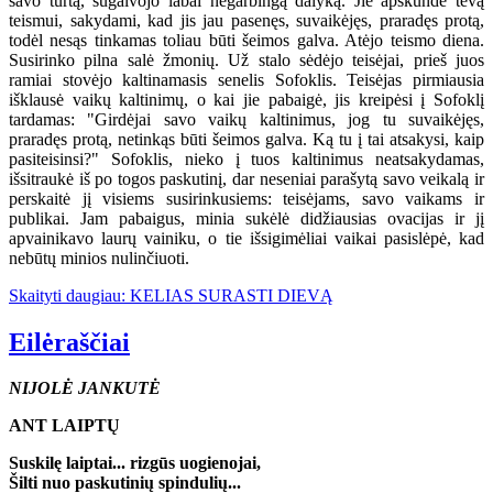
savo turtą, sugalvojo labai negarbingą dalyką. Jie apskundė tėvą
teismui, sakydami, kad jis jau pasenęs, suvaikėjęs, praradęs protą,
todėl nesąs tinkamas toliau būti šeimos galva. Atėjo teismo diena.
Susirinko pilna salė žmonių. Už stalo sėdėjo teisėjai, prieš juos
ramiai stovėjo kaltinamasis senelis Sofoklis. Teisėjas pirmiausia
išklausė vaikų kaltinimų, o kai jie pabaigė, jis kreipėsi į Sofoklį
tardamas: "Girdėjai savo vaikų kaltinimus, jog tu suvaikėjęs,
praradęs protą, netinkąs būti šeimos galva. Ką tu į tai atsakysi, kaip
pasiteisinsi?" Sofoklis, nieko į tuos kaltinimus neatsakydamas,
išsitraukė iš po togos paskutinį, dar neseniai parašytą savo veikalą ir
perskaitė jį visiems susirinkusiems: teisėjams, savo vaikams ir
publikai. Jam pabaigus, minia sukėlė didžiausias ovacijas ir jį
apvainikavo laurų vainiku, o tie išsigimėliai vaikai pasislėpė, kad
nebūtų minios nulinčiuoti.
Skaityti daugiau: KELIAS SURASTI DIEVĄ
Eilėraščiai
NIJOLĖ JANKUTĖ
ANT LAIPTŲ
Suskilę laiptai... rizgūs uogienojai,
Šilti nuo paskutinių spindulių...