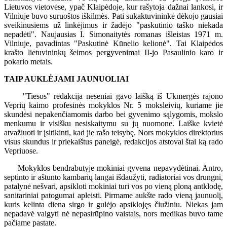
Lietuvos vietovėse, ypač Klaipėdoje, kur rašytoja dažnai lankosi, ir
Vilniuje buvo suruoštos iškilmės. Pati sukaktuvininkė dėkojo gausiai
sveikinusiems už linkėjimus ir žadėjo "paskutinio taško niekada
nepadėti". Naujausias I. Simonaitytės romanas išleistas 1971 m.
Vilniuje, pavadintas "Paskutinė Kūnelio kelionė". Tai Klaipėdos
krašto lietuvininkų šeimos pergyvenimai II-jo Pasaulinio karo ir
pokario metais.
TAIP AUKLĖJAMI JAUNUOLIAI
"Tiesos" redakcija neseniai gavo laišką iš Ukmergės rajono
Veprių kaimo profesinės mokyklos Nr. 5 moksleivių, kuriame jie
skundėsi nepakenčiamomis darbo bei gyvenimo sąlygomis, mokslo
menkumu ir visišku nesiskaitymu su jų nuomone. Laiške kvietė
atvažiuoti ir įsitikinti, kad jie rašo teisybę. Nors mokyklos direktorius
visus skundus ir priekaištus paneigė, redakcijos atstovai štai ką rado
Vepriuose.
Mokyklos bendrabutyje mokiniai gyvena nepavydėtinai. Antro,
septinto ir aštunto kambarių langai išdaužyti, radiatoriai vos drungni,
patalynė nešvari, apsikloti mokiniai turi vos po vieną ploną antklodę,
sanitariniai patogumai apleisti. Pirmame aukšte rado vieną jaunuolį,
kuris kelinta diena sirgo ir gulėjo apsiklojęs čiužiniu. Niekas jam
nepadavė valgyti nė nepasirūpino vaistais, nors medikas buvo tame
pačiame pastate.