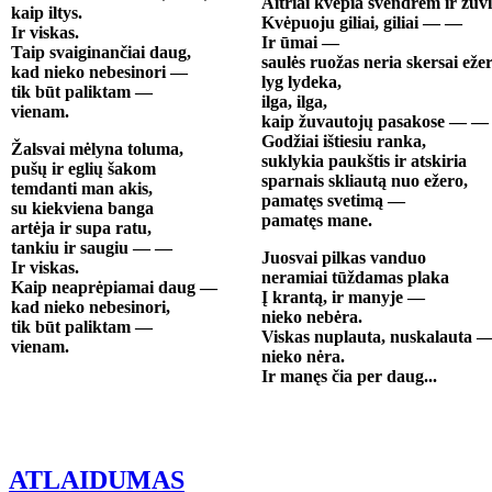
Aitriai kvepia švendrėm ir ž
kaip iltys.
Kvėpuoju giliai, giliai — —
Ir viskas.
Ir ūmai —
Taip svaiginančiai daug,
saulės ruožas neria skersai ežer
kad nieko nebesinori —
lyg lydeka,
tik būt paliktam —
ilga, ilga,
vienam.
kaip žuvautojų pasakose — —
Godžiai ištiesiu ranka,
Žalsvai mėlyna toluma,
suklykia paukštis ir atskiria
pušų ir eglių šakom
sparnais skliautą nuo ežero,
temdanti man akis,
pamatęs svetimą —
su kiekviena banga
pamatęs mane.
artėja ir supa ratu,
tankiu ir saugiu — —
Juosvai pilkas vanduo
Ir viskas.
neramiai tūždamas plaka
Kaip neaprėpiamai daug —
Į krantą, ir manyje —
kad nieko nebesinori,
nieko nebėra.
tik būt paliktam —
Viskas nuplauta, nuskalauta 
vienam.
nieko nėra.
Ir manęs čia per daug...
ATLAIDUMAS