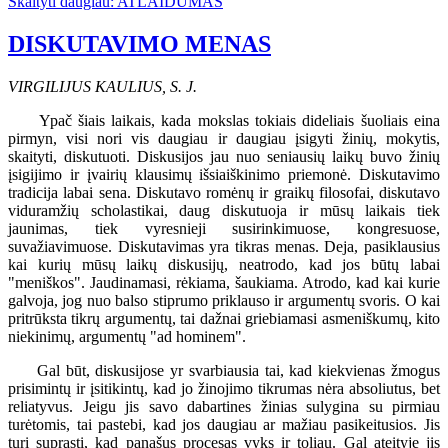
Skaityti daugiau: ATLAIDUMAS
DISKUTAVIMO MENAS
VIRGILIJUS KAULIUS, S. J.
Ypač šiais laikais, kada mokslas tokiais dideliais šuoliais eina
pirmyn, visi nori vis daugiau ir daugiau įsigyti žinių, mokytis,
skaityti, diskutuoti. Diskusijos jau nuo seniausių laikų buvo žinių
įsigijimo ir įvairių klausimų išsiaiškinimo priemonė. Diskutavimo
tradicija labai sena. Diskutavo romėnų ir graikų filosofai, diskutavo
viduramžių scholastikai, daug diskutuoja ir mūsų laikais tiek
jaunimas, tiek vyresnieji susirinkimuose, kongresuose,
suvažiavimuose. Diskutavimas yra tikras menas. Deja, pasiklausius
kai kurių mūsų laikų diskusijų, neatrodo, kad jos būtų labai
"meniškos". Jaudinamasi, rėkiama, šaukiama. Atrodo, kad kai kurie
galvoja, jog nuo balso stiprumo priklauso ir argumentų svoris. O kai
pritrūksta tikrų argumentų, tai dažnai griebiamasi asmeniškumų, kito
niekinimų, argumentų "ad hominem".
Gal būt, diskusijose yr svarbiausia tai, kad kiekvienas žmogus
prisimintų ir įsitikintų, kad jo žinojimo tikrumas nėra absoliutus, bet
reliatyvus. Jeigu jis savo dabartines žinias sulygina su pirmiau
turėtomis, tai pastebi, kad jos daugiau ar mažiau pasikeitusios. Jis
turi suprasti, kad panašus procesas vyks ir toliau. Gal ateityje jis