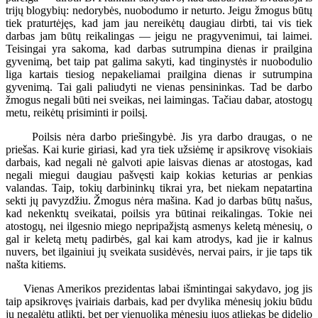
trijų blogybių: nedorybės, nuobodumo ir neturto. Jeigu žmogus būtų
tiek praturtėjęs, kad jam jau nereikėtų daugiau dirbti, tai vis tiek
darbas jam būtų reikalingas — jeigu ne pragyvenimui, tai laimei.
Teisingai yra sakoma, kad darbas sutrumpina dienas ir prailgina
gyvenimą, bet taip pat galima sakyti, kad tinginystės ir nuobodulio
liga kartais tiesiog nepakeliamai prailgina dienas ir sutrumpina
gyvenimą. Tai gali paliudyti ne vienas pensininkas. Tad be darbo
žmogus negali būti nei sveikas, nei laimingas. Tačiau dabar, atostogų
metu, reikėtų prisiminti ir poilsį.
Poilsis nėra darbo priešingybė. Jis yra darbo draugas, o ne
priešas. Kai kurie giriasi, kad yra tiek užsiėmę ir apsikrovę visokiais
darbais, kad negali nė galvoti apie laisvas dienas ar atostogas, kad
negali miegui daugiau pašvęsti kaip kokias keturias ar penkias
valandas. Taip, tokių darbininkų tikrai yra, bet niekam nepatartina
sekti jų pavyzdžiu. Žmogus nėra mašina. Kad jo darbas būtų našus,
kad nekenktų sveikatai, poilsis yra būtinai reikalingas. Tokie nei
atostogų, nei ilgesnio miego nepripažįstą asmenys keletą mėnesių, o
gal ir keletą metų padirbės, gal kai kam atrodys, kad jie ir kalnus
nuvers, bet ilgainiui jų sveikata susidėvės, nervai pairs, ir jie taps tik
našta kitiems.
Vienas Amerikos prezidentas labai išmintingai sakydavo, jog jis
taip apsikrovęs įvairiais darbais, kad per dvylika mėnesių jokiu būdu
jų negalėtų atlikti, bet per vienuolika mėnesių juos atliekąs be didelio