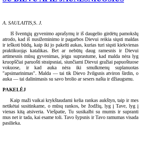
A. SAULAITIS,
S.
J.
Iš šventųjų gyvenimo aprašymų ir iš daugelio girdėtų pamokslų
atrodo, kad iš nusižeminimo ir pagarbos Dievui reikia siųsti maldas
ir ieškoti būdų, kaip iki jo pakelti aukas, kurias turi siųsti kiekvienas
praktikuojąs katalikas. Bet ar nebūtų daug ramesnis ir Dievui
artimesnis mūsų gyvenimas, jeigu suprastume, kad malda nėra lyg
kruopščiai paruošti straipsniai, siunčiami Dievui gražiai papuoštuose
vokuose, ir kad auka nėra iki smulkmenų suplanuotas
"apsimarinimas". Malda — tai tik Dievo žvilgsnis atviron širdin, o
auka — tai dalinimasis su savo brolio ar sesers našta ir džiaugsmu.
PAKELĖJ
Kaip maži vaikai krykštaudami kelia rankas aukštyn, taip ir mes
netikėtai susitinkame, o mūsų rankos, be žodžių, lyg į Tave, lyg į
vienas kitą atsiveria. Viešpatie, Tu susikalbi su mumis ir supranti
mus net ir tada, kai esame toli. Tavo šypsnis ir Tavo ramumas visada
pasilieka.