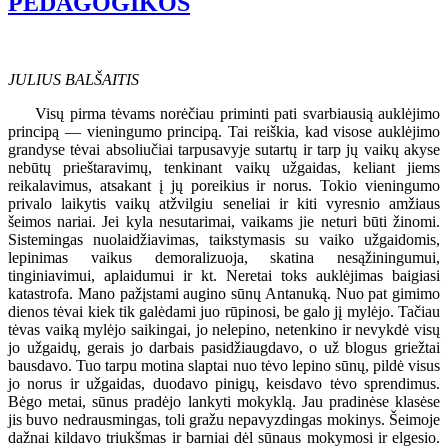
PEDAGOGIKOS
JULIUS BALŠAITIS
Visų pirma tėvams norėčiau priminti pati svarbiausią auklėjimo
principą — vieningumo principą. Tai reiškia, kad visose auklėjimo
grandyse tėvai absoliučiai tarpusavyje sutartų ir tarp jų vaikų akyse
nebūtų prieštaravimų, tenkinant vaikų užgaidas, keliant jiems
reikalavimus, atsakant į jų poreikius ir norus. Tokio vieningumo
privalo laikytis vaikų atžvilgiu seneliai ir kiti vyresnio amžiaus
šeimos nariai. Jei kyla nesutarimai, vaikams jie neturi būti žinomi.
Sistemingas nuolaidžiavimas, taikstymasis su vaiko užgaidomis,
lepinimas vaikus demoralizuoja, skatina nesąžiningumui,
tinginiavimui, aplaidumui ir kt. Neretai toks auklėjimas baigiasi
katastrofa. Mano pažįstami augino sūnų Antanuką. Nuo pat gimimo
dienos tėvai kiek tik galėdami juo rūpinosi, be galo jį mylėjo. Tačiau
tėvas vaiką mylėjo saikingai, jo nelepino, netenkino ir nevykdė visų
jo užgaidų, gerais jo darbais pasidžiaugdavo, o už blogus griežtai
bausdavo. Tuo tarpu motina slaptai nuo tėvo lepino sūnų, pildė visus
jo norus ir užgaidas, duodavo pinigų, keisdavo tėvo sprendimus.
Bėgo metai, sūnus pradėjo lankyti mokyklą. Jau pradinėse klasėse
jis buvo nedrausmingas, toli gražu nepavyzdingas mokinys. Šeimoje
dažnai kildavo triukšmas ir barniai dėl sūnaus mokymosi ir elgesio.