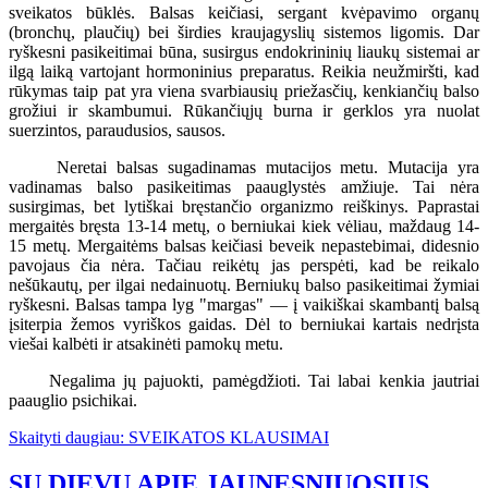
sveikatos būklės. Balsas keičiasi, sergant kvėpavimo organų
(bronchų, plaučių) bei širdies kraujagyslių sistemos ligomis. Dar
ryškesni pasikeitimai būna, susirgus endokrininių liaukų sistemai ar
ilgą laiką vartojant hormoninius preparatus. Reikia neužmiršti, kad
rūkymas taip pat yra viena svarbiausių priežasčių, kenkiančių balso
grožiui ir skambumui. Rūkančiųjų burna ir gerklos yra nuolat
suerzintos, paraudusios, sausos.
Neretai balsas sugadinamas mutacijos metu. Mutacija yra
vadinamas balso pasikeitimas paauglystės amžiuje. Tai nėra
susirgimas, bet lytiškai bręstančio organizmo reiškinys. Paprastai
mergaitės bręsta 13-14 metų, o berniukai kiek vėliau, maždaug 14-
15 metų. Mergaitėms balsas keičiasi beveik nepastebimai, didesnio
pavojaus čia nėra. Tačiau reikėtų jas perspėti, kad be reikalo
nešūkautų, per ilgai nedainuotų. Berniukų balso pasikeitimai žymiai
ryškesni. Balsas tampa lyg "margas" — į vaikiškai skambantį balsą
įsiterpia žemos vyriškos gaidas. Dėl to berniukai kartais nedrįsta
viešai kalbėti ir atsakinėti pamokų metu.
Negalima jų pajuokti, pamėgdžioti. Tai labai kenkia jautriai
paauglio psichikai.
Skaityti daugiau: SVEIKATOS KLAUSIMAI
SU DIEVU APIE JAUNESNIUOSIUS