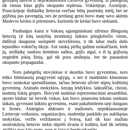
gerėjantį laisvos ir nepriklausomos Lietuvos gyvenimą. Iš pabėgėlių
tik vienas kitas grįžo okupanto replėsna. Vokietijoje, Austrijoje,
Prancūzijoje išsiblaškę lietuviai verčiau būtų pasirinkę mirtį, bet ne
grįžimą pas pavergėją, nes jie perdaug gerai buvo matę savo akimis
Maskvos kėslus ir priemones, kuriomis tie kėslai buvo siekiami.
Pasibaigus karui ir Vakarų sąjungininkam užėmus išbėgusių
lietuvių (ir kitų tautybių tremtinių) laikino prieglobsčio vietas,
didžioji dauguma susispietė stovyklosna, ir tik labai maža dalis
tepasiliko vokiečių ūkyje. Ant rankų pirštų galima suskaičiuoti, kiek
jų, neišlaikę sunkios tremtinio naštos, grįžo atgal, o iš tų grįžusių
negirdėti jokių žinių, gal tik pora atsiliepia, bet tie panaudoti
okupanto propagandai.
Nors pabėgėlių stovyklose ir skurdus buvo gyvenimas, nors
trūko būtiniausių pragyventi sąlygų, o net ir maitinimo klausimas
buvo sunkokai sprendžiamas, tačiau lietuviai užvirė stiprų kultūrinį
gyvenimą. Atsirado mokyklos, knygų leidyklos, laikraščiai, chorai,
tautinių šokių grupės. Išsivystė tautiniai reprezentaciniai ansambliai,
sporto klubai: tai beveik viskas, kas buvo įmanoma tokiais sunkiais
laikais, gyvenant laikinu gyvenimu, esant pakabintiems tarp dangaus
ir žemės. Atsteigtos didesnės ir mažesnės, nepriklausomoje
Lietuvoje veikusios, organizacijos, studentija pasklido po aukštąsias
mokyklas, veržte verždamosi į šviesą, kad tik kuo mažiau
susitrukdytų lietuvio siekis stiprėti dvasia ir kultūra, kad tik nebūtų
atsilikta nuo kitų tautų, nors ir laisvai besitvarkančių.