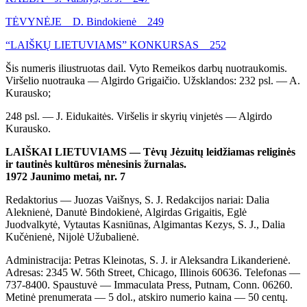
TĖVYNĖJE D. Bindokienė 249
“LAIŠKŲ LIETUVIAMS” KONKURSAS 252
Šis numeris iliustruotas dail. Vyto Remeikos darbų nuotraukomis.
Viršelio nuotrauka — Algirdo Grigaičio. Užsklandos: 232 psl. — A.
Kurausko;
248 psl. — J. Eidukaitės. Viršelis ir skyrių vinjetės — Algirdo
Kurausko.
LAIŠKAI LIETUVIAMS — Tėvų Jėzuitų leidžiamas religinės
ir tautinės kultūros mėnesinis žurnalas.
1972 Jaunimo metai, nr. 7
Redaktorius — Juozas Vaišnys, S. J. Redakcijos nariai: Dalia
Aleknienė, Danutė Bindokienė, Algirdas Grigaitis, Eglė
Juodvalkytė, Vytautas Kasniūnas, Algimantas Kezys, S. J., Dalia
Kučėnienė, Nijolė Užubalienė.
Administracija: Petras Kleinotas, S. J. ir Aleksandra Likanderienė.
Adresas: 2345 W. 56th Street, Chicago, Illinois 60636. Telefonas —
737-8400. Spaustuvė — Immaculata Press, Putnam, Conn. 06260.
Metinė prenumerata — 5 dol., atskiro numerio kaina — 50 centų.