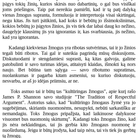
įsigys tokių žinių, kurios skirsis nuo dabartinių, o gal bus visiškai
joms priešingos. Taip pat nereikia pamiršti, kad ir tą patį dalyką
vienas žmogus supranta, formuluoja ir interpretuoja visai skirtingai,
negu kitas. Jis turi įsitikinti, kad koks ir bebūtų jo išsimokslinimas,
kokios bebūtų jo įsigytos žinios, jis vis tiek dar labai daug ko nežino,
daugelyje klausimų jis yra ignorantas ir, kas svarbiausia, jis nežino,
kad yra ignorantas.
Kadangi kiekvienas žmogus yra ribotas sutvėrimas, tai ir jo žinios
tegali būti ribotos. Tai gal ir suteikia pagrindą mūsų diskusijoms.
Diskutuodami ir stengdamiesi suprasti, ką kitas galvoja, galime
patobulinti ir savo turimas idėjas, atitaisyti klaidas, išmokti ką nors
naujo. Bet būtina tam sąlyga — savo ribotumo supratimas,
nuolankumas ir pagarba kitam asmeniui, su kuriuo diskutuoju,
nesvarbu, ar aš jo idėjas priimsiu, ar ne.
Toks asmuo tai ir būtų tas "kultūringas žmogus", apie kurį rašo
James P. Shannon savo studijoje "The Tradition of Respectful
Argument". Autorius sako, kad "kultūringo žmogaus žymė yra jo
sugebėjimas, skiriantis nuomonėms, nesupykti, nebūti sarkastišku ar
nemandagiu. Toks žmogus pripažįsta, kad laikinuose dalykuose
visuomet bus nuomonių skirtumų". Kadangi toks žmogus žino, kad
jis nėra neklaidingas, tai jis gerbia kito žmogaus nuomonę ir
nuoširdumą. Jeigu ir būtų įrodyta, kad taip nėra, tai vis tiek jis gerbtų
tą žmogų.