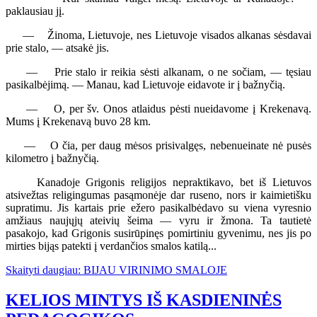
paklausiau jį.
— Žinoma, Lietuvoje, nes Lietuvoje visados alkanas sėsdavai
prie stalo, — atsakė jis.
— Prie stalo ir reikia sėsti alkanam, o ne sočiam, — tęsiau
pasikalbėjimą. — Manau, kad Lietuvoje eidavote ir į bažnyčią.
— O, per šv. Onos atlaidus pėsti nueidavome į Krekenavą.
Mums į Krekenavą buvo 28 km.
— O čia, per daug mėsos prisivalgęs, nebenueinate nė pusės
kilometro į bažnyčią.
Kanadoje Grigonis religijos nepraktikavo, bet iš Lietuvos
atsivežtas religingumas pasąmonėje dar ruseno, nors ir kaimietišku
supratimu. Jis kartais prie ežero pasikalbėdavo su viena vyresnio
amžiaus naujųjų ateivių šeima — vyru ir žmona. Ta tautietė
pasakojo, kad Grigonis susirūpinęs pomirtiniu gyvenimu, nes jis po
mirties bijąs patekti į verdančios smalos katilą...
Skaityti daugiau: BIJAU VIRINIMO SMALOJE
KELIOS MINTYS IŠ KASDIENINĖS