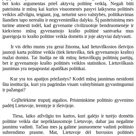
bet koks argumentas prieš aktyvią politinę veiklą. Negali būti
pateisinta ir mūsų kai kurios visuomenės pasyvi laikysena politinės
veiklos atžvilgiu, teigiant, jog, neturint savo valstybės, politikavimas
šiandien tapo nerealiu ir negyvenimišku dalyku. Šį pasiteisinimą mes
turime atmesti todėl, kad gyvename civilizuotoje bendruomenėje ir
kiekvieno mūsų gyvenamojo krašto politinė santvarka mus
įpareigoja to krašto politine veikla domėtis ir joje aktyviai dalyvauti.
Ir vis dėlto mums yra gerai žinoma, kad lietuviškosios išeivijos
jaunoji karta politine veikla (tiek lietuviška, tiek gyvenamojo krašto)
mažai domisi. Tai liudija ne tik mūsų lietuviškųjų politinių partijų,
bet ir gyvenamojo krašto politinės veiklos statistikos. Lietuviškasis
jaunimas yra nepaprastai apatiškas politikai.
Kur yra tos apatijos priežastys? Kodėl mūsų jaunimas nesidomi
šita institucija, kuri yra pagrindas visam valstybiniam gyvastingumui
ir pažangai?
Grįžtelėkime truputį atgalios. Prisiminkime politinio gyvenimo
padėtį Lietuvoje, tremtyje ir išeivijoje.
Tiesa, laiko atžvilgiu tos kartos, kuri galėjo ir turėjo domėtis
politine veikla dar nepriklausomoje Lietuvoje, dabar jau negalime
jaunimu vadinti. Tačiau mes ją galime jaunuomene vadinti politinio
subrendimo prasme. Mat, Lietuvoje dėl buvusios politinės