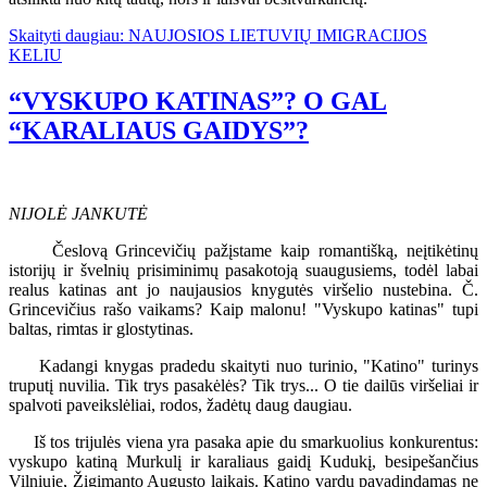
Skaityti daugiau: NAUJOSIOS LIETUVIŲ IMIGRACIJOS
KELIU
“VYSKUPO KATINAS”? O GAL
“KARALIAUS GAIDYS”?
NIJOLĖ JANKUTĖ
Česlovą Grincevičių pažįstame kaip romantišką, neįtikėtinų
istorijų ir švelnių prisiminimų pasakotoją suaugusiems, todėl labai
realus katinas ant jo naujausios knygutės viršelio nustebina. Č.
Grincevičius rašo vaikams? Kaip malonu! "Vyskupo katinas" tupi
baltas, rimtas ir glostytinas.
Kadangi knygas pradedu skaityti nuo turinio, "Katino" turinys
truputį nuvilia. Tik trys pasakėlės? Tik trys... O tie dailūs viršeliai ir
spalvoti paveikslėliai, rodos, žadėtų daug daugiau.
Iš tos trijulės viena yra pasaka apie du smarkuolius konkurentus:
vyskupo katiną Murkulį ir karaliaus gaidį Kudukį, besipešančius
Vilniuje, Žigimanto Augusto laikais. Katino vardu pavadindamas ne