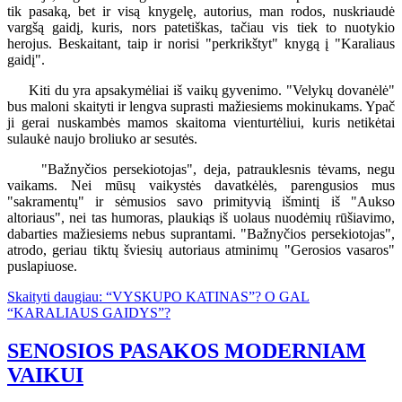
tik pasaką, bet ir visą knygelę, autorius, man rodos, nuskriaudė
vargšą gaidį, kuris, nors patetiškas, tačiau vis tiek to nuotykio
herojus. Beskaitant, taip ir norisi "perkrikštyt" knygą į "Karaliaus
gaidį".
Kiti du yra apsakymėliai iš vaikų gyvenimo. "Velykų dovanėlė"
bus maloni skaityti ir lengva suprasti mažiesiems mokinukams. Ypač
ji gerai nuskambės mamos skaitoma vienturtėliui, kuris netikėtai
sulaukė naujo broliuko ar sesutės.
"Bažnyčios persekiotojas", deja, patrauklesnis tėvams, negu
vaikams. Nei mūsų vaikystės davatkėlės, parengusios mus
"sakramentų" ir sėmusios savo primityvią išmintį iš "Aukso
altoriaus", nei tas humoras, plaukiąs iš uolaus nuodėmių rūšiavimo,
dabarties mažiesiems nebus suprantami. "Bažnyčios persekiotojas",
atrodo, geriau tiktų šviesių autoriaus atminimų "Gerosios vasaros"
puslapiuose.
Skaityti daugiau: “VYSKUPO KATINAS”? O GAL
“KARALIAUS GAIDYS”?
SENOSIOS PASAKOS MODERNIAM
VAIKUI