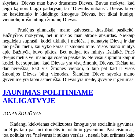
skyriaus, Dievas man buvo drausmės Dievas. Buvau mokyta, kad
jeigu ką nors blogo padarysiu, tai "Dievulis nubaus". Dievas buvo
ne kasdieninio ir klaidingo žmogaus Dievas, bet tiktai kunigų,
vienuolių ir išmintingų žmonių Dievas.
Pradėjus gimnaziją, mano galvosena drastiškai pasikeitė.
Bažnyčios mokymai, net ir mišios man atrodė absurdas. Niekaip
negalėjau suprasti, kodėl tikintieji meldėsi į nematytą Dievą ir dar
tuo pačiu metu, kai vyko karas ir žmonės mirė. Visos mano mintys
apie Bažnyčią buvo piktos. Bet neilgai tos mintys išsilaikė. Prieš
dvejus metus vėl mano galvosena pasikeitė. Ne visai suprantu kaip ir
kodėl, bet supratau, kad Dievas yra visų žmonių Dievas. Tačiau tai
dar nereiškia, kad visi žmonės vienodi, o taip pat kad ir visos
žmonijos Dievas būtų vienodas. Šiandien Dievo sąvoka mano
gyvenime yra labai asmeniška. Dievas yra meilė, gyvybė ir gerumas.
JAUNIMAS POLITINIAME
AKLIGATVYJE
JONAS ŠOLIŪNAS
Kadangi kiekvienas civilizuotas žmogus yra socialinis gyvūnas,
todėl jis taip pat turi domėtis ir politiniu gyvenimu. Pasiteisinimas,
jog politika yra "nešvarus ir suktas verslas", negali būti priimtas kaip