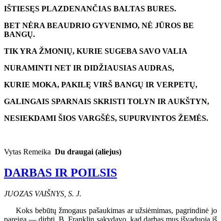
IŠTIESĘS PLAZDENANČIAS BALTAS BURES.
BET NĖRA BEAUDRIO GYVENIMO, NĖ JŪROS BE
BANGŲ.
TIK YRA ŽMONIŲ, KURIE SUGEBA SAVO VALIA
NURAMINTI NET IR DIDŽIAUSIAS AUDRAS,
KURIE MOKA, PAKILĘ VIRŠ BANGŲ IR VERPETŲ,
GALINGAIS SPARNAIS SKRISTI TOLYN IR AUKŠTYN,
NESIEKDAMI ŠIOS VARGŠĖS, SUPURVINTOS ŽEMĖS.
Vytas Remeika
Du draugai (aliejus)
DARBAS IR POILSIS
JUOZAS VAIŠNYS, S. J.
Koks bebūtų žmogaus pašaukimas ar užsiėmimas, pagrindinė jo
pareiga — dirbti. B. Franklin sakydavo, kad darbas mus išvaduoja iš