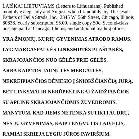
LAIŠKAI LIETUVIAMS (Letters to Lithuanians). Published
monthly except July and August, when bi-monthly, by The Jesuit
Fathers of Della Strada, Inc., 2345 W. 56th Street, Chicago, Illinois
60636. Yearly subscription $5.00, single copy 50c. Second-class
postage paid at Chicago, Illinois, and additional mailing office.
YRA ŽMONIŲ, KURIŲ GYVENIMAS ATRODO RAMUS,
LYG MARGASPALVĖS LINKSMUTĖS PLAŠTAKĖS,
SKRAJOJANČIOS NUO GĖLĖS PRIE GĖLĖS,
ARBA KAIP TOS JAUNUTĖS MERGAITĖS,
NEKREIPIANČIOS DĖMESIO Į ŠNIOKŠČIANČIĄ JŪRĄ,
BET LINKSMAI IR NERŪPESTINGAI ŽAIDŽIANČIOS
SU APLINK SKRAJOJANČIOMIS ŽUVĖDROMIS.
MANYTUM, KAD JIEMS NETENKA SUTIKTI AUDRŲ,
NES JŲ GYVENIMAS, KAIP LENGVUTIS LAIVELIS,
RAMIAI SKRIEJA LYGIU JŪROS PAVIRŠIUM,