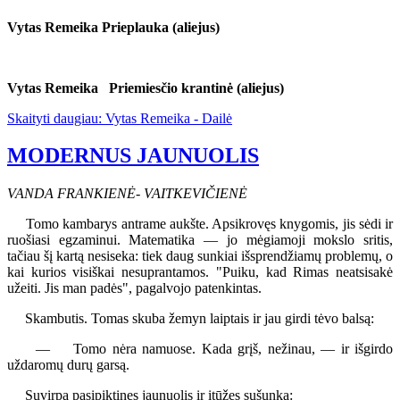
Vytas Remeika Prieplauka (aliejus)
Vytas Remeika Priemiesčio krantinė (aliejus)
Skaityti daugiau: Vytas Remeika - Dailė
MODERNUS JAUNUOLIS
VANDA FRANKIENĖ
-
VAITKEVIČIENĖ
Tomo kambarys antrame aukšte. Apsikrovęs knygomis, jis sėdi ir
ruošiasi egzaminui. Matematika — jo mėgiamoji mokslo sritis,
tačiau šį kartą nesiseka: tiek daug sunkiai išsprendžiamų problemų, o
kai kurios visiškai nesuprantamos. "Puiku, kad Rimas neatsisakė
užeiti. Jis man padės", pagalvojo patenkintas.
Skambutis. Tomas skuba žemyn laiptais ir jau girdi tėvo balsą:
— Tomo nėra namuose. Kada grįš, nežinau, — ir išgirdo
uždaromų durų garsą.
Suvirpa pasipiktinęs jaunuolis ir įtūžęs sušunka: