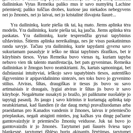
dailininkas Vytas Remeika paliko mus ir savo numylėtą Lachine
priemiestį; paliko tuščias drobes, kuriose jau niekados nebegyvens
nei jo žmonės, nei jo laivai, nei jo kristalinė išsvajota šiaurė...
Yra dailininkų, kurie piešia tik tai, ką mato. Jiems aplinka tėra
modelis. Yra dailininkų, kurie piešia tai, ką jaučia. Jiems aplinka tėra
paskatas. Yra dailininkų, kurie tesprendžia grynai tapybinius
uždavinius. Šitiems aplinka nereikalinga, nes jie visus paskatinimus
randa savyje. Tačiau yra dailininkų, kurie tapydami
gyvena
savo
sukuriamam pasaulyje ir ieško ne tiktai tapybinės išraiškos, bet ir
kūrybinės tiesos. Vytas Remeika buvo vienas tų, kuriam tapyba
nebuvo vien tik talento manifestacija, bet pats gyvenimas. Remeika
dailininkas ir žmogus buvo neatskiriami. Jis, kartais sąmoningai, bet
dažniausiai intuityviai, ieškojo savo tapatybinės tiesos, autentiško
išgyvenimo ir apipavidalinimo sintezės, nes toks buvo jo gyvenimo
stilius. Atviras, šiltas, draugiškas ir tiesus jis buvo su savo
artimaisiais ir draugais, lygiai atviras ir šiltas jis buvo ir savo
kūryboje. Negalėtume nusakyti jo braižo, jei paliktume nuošalėje jo
tapytąjį pasaulį. Jis įaugo į savo kūrinius ir kuriamąją aplinką taip
neatskiriamai, kad šiandien (ir dar daug metų) pravažiuodamas arba
praeidamas pro Kanados vandenis ir žmones, laivus ir priemiesčio
prieplaukas, negali atsiginti minties, jog kažkas yra dingę pačiame
gamtovaizdyje ir priemiesčio žmonių veiduose. Juk tai buvo jo
gamtovaizdis ir jo žmonės. Tarytumei pati šiaurės šviesa tapo
blankesnė, tarytumei išblėso burių akinantis žėrėjimas, tarytumei