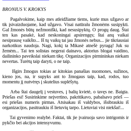
BRONIUS V. KROKYS
Pagalvokime, kaip mes atleidžiame tiems, kurie mus užgavo ar
tik įsivaizduojame, kad užgavo. Visai natūralu žmonėms susipykti.
Gal žmonės būtų nežmoniški, kad nesusipyktų. O progų daug. Štai
ten kas pasakė, kad neskoningai apsirengęs; štai anų vaikai
nesiprausę vaikšto... Iš tų vaikų tai jau žmonės nebus... jie tikriausiai
narkotikus naudoja. Nagi, kokį ta Mikasė atnešė pyragą! Juk su
žemėm... Tai ten solistas negerai dainavo, aktorius blogai vaidino,
dailininko paveikslai niekam tikę. Organizacijos pirmininkas niekam
nevertas. Turėtų taip daryti, o ne taip.
Išgirs žmogus tokias ar kitokias panašias nuomones, sužinos,
kieno jos, na, ir supyks ant to žmogaus taip, kad, rodos, tuo
momentu jį nutvėręs į skutelius suplėšytų.
Arba štai daugelį į vestuves, į balių kvietė, o tavęs ne. Baigta.
Priešas esi! Susirinkime neįvertino, pakritikavo, pabalsavo prieš —
esi priešas numeris pirmas. Atsisakau iš valdybos, išsibraukiu iš
organizacijos, pasitraukiu iš lietuvių tarpo. Lietuviai visi niekšai!...
Tai gyvenimo realybė. Faktai, tik jie įvairuoja savo intrigomis ir
pykčio bei akcijos intensyvumu.