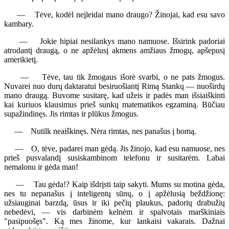
— Tėve, kodėl neįleidai mano draugo? Žinojai, kad esu savo
kambary.
— Jokie hipiai nesilankys mano namuose. Išsirink padoriai
atrodantį draugą, o ne apžėlusį akmens amžiaus žmogų, apšepusį
amerikietį.
— Tėve, tau tik žmogaus išorė svarbi, o ne pats žmogus.
Nuvarei nuo durų daktaratui besiruošiantį Rimą Stankų — nuoširdų
mano draugą. Buvome susitarę, kad užeis ir padės man išsiaiškinti
kai kuriuos klausimus prieš sunkų matematikos egzaminą. Būčiau
supažindinęs. Jis rimtas ir plūkus žmogus.
— Nutilk neaiškinęs. Nėra rimtas, nes panašus į bomą.
— O, tėve, padarei man gėdą. Jis žinojo, kad esu namuose, nes
prieš pusvalandį susiskambinom telefonu ir susitarėm. Labai
nemalonu ir gėda man!
— Tau gėda!? Kaip išdrįsti taip sakyti. Mums su motina gėda,
nes tu nepanašus į inteligentų sūnų, o į apžėlusią beždžionę:
užsiauginai barzdą, ūsus ir iki pečių plaukus, padorių drabužių
nebedėvi, — vis darbinėm kelnėm ir spalvotais marškiniais
"pasipuošęs". Ką mes žinome, kur lankaisi vakarais. Dažnai