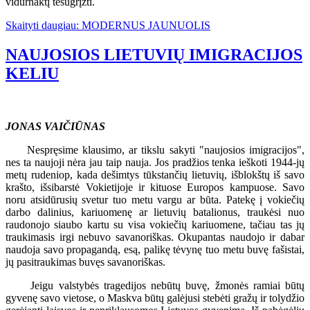
vidurnaktį tesugrįžti.
Skaityti daugiau: MODERNUS JAUNUOLIS
NAUJOSIOS LIETUVIŲ IMIGRACIJOS
KELIU
JONAS VAIČIŪNAS
Nespręsime klausimo, ar tikslu sakyti "naujosios imigracijos",
nes ta naujoji nėra jau taip nauja. Jos pradžios tenka ieškoti 1944-jų
metų rudeniop, kada dešimtys tūkstančių lietuvių, išblokštų iš savo
krašto, išsibarstė Vokietijoje ir kituose Europos kampuose. Savo
noru atsidūrusių svetur tuo metu vargu ar būta. Patekę į vokiečių
darbo dalinius, kariuomenę ar lietuvių batalionus, traukėsi nuo
raudonojo siaubo kartu su visa vokiečių kariuomene, tačiau tas jų
traukimasis irgi nebuvo savanoriškas. Okupantas naudojo ir dabar
naudoja savo propagandą, esą, palikę tėvynę tuo metu buvę fašistai,
jų pasitraukimas buvęs savanoriškas.
Jeigu valstybės tragedijos nebūtų buvę, žmonės ramiai būtų
gyvenę savo vietose, o Maskva būtų galėjusi stebėti gražų ir tolydžio