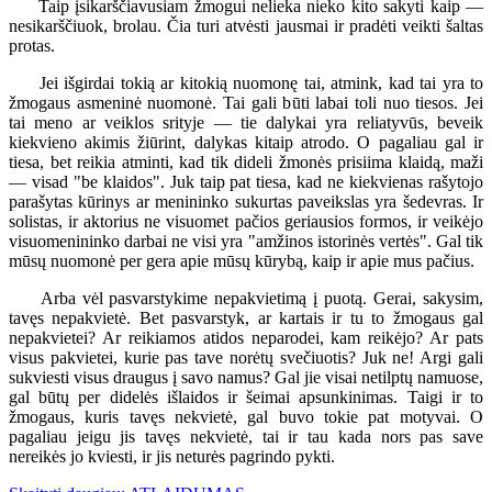
Taip įsikarščiavusiam žmogui nelieka nieko kito sakyti kaip —
nesikarščiuok, brolau. Čia turi atvėsti jausmai ir pradėti veikti šaltas
protas.
Jei išgirdai tokią ar kitokią nuomonę tai, atmink, kad tai yra to
žmogaus asmeninė nuomonė. Tai gali būti labai toli nuo tiesos. Jei
tai meno ar veiklos srityje — tie dalykai yra reliatyvūs, beveik
kiekvieno akimis žiūrint, dalykas kitaip atrodo. O pagaliau gal ir
tiesa, bet reikia atminti, kad tik dideli žmonės prisiima klaidą, maži
— visad "be klaidos". Juk taip pat tiesa, kad ne kiekvienas rašytojo
parašytas kūrinys ar menininko sukurtas paveikslas yra šedevras. Ir
solistas, ir aktorius ne visuomet pačios geriausios formos, ir veikėjo
visuomenininko darbai ne visi yra "amžinos istorinės vertės". Gal tik
mūsų nuomonė per gera apie mūsų kūrybą, kaip ir apie mus pačius.
Arba vėl pasvarstykime nepakvietimą į puotą. Gerai, sakysim,
tavęs nepakvietė. Bet pasvarstyk, ar kartais ir tu to žmogaus gal
nepakvietei? Ar reikiamos atidos neparodei, kam reikėjo? Ar pats
visus pakvietei, kurie pas tave norėtų svečiuotis? Juk ne! Argi gali
sukviesti visus draugus į savo namus? Gal jie visai netilptų namuose,
gal būtų per didelės išlaidos ir šeimai apsunkinimas. Taigi ir to
žmogaus, kuris tavęs nekvietė, gal buvo tokie pat motyvai. O
pagaliau jeigu jis tavęs nekvietė, tai ir tau kada nors pas save
nereikės jo kviesti, ir jis neturės pagrindo pykti.