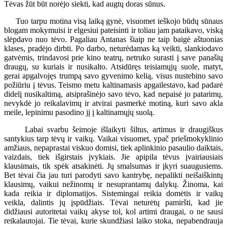
Tėvas žūt būt norėjo siekti, kad augtų doras sūnus.
Tuo tarpu motina visą laiką gynė, visuomet ieškojo būdų sūnaus
blogam mokymuisi ir elgesiui pateisinti ir toliau jam pataikavo, viską
slėpdavo nuo tėvo. Pagaliau Antanas šiaip ne taip baigė aštuonias
klases, pradėjo dirbti. Po darbo, neturėdamas ką veikti, slankiodavo
gatvėmis, trindavosi prie kino teatrų, netruko surasti į save panašių
draugų, su kuriais ir nusikalto. Atsidūręs teisiamųjų suole, matyt,
gerai apgalvojęs trumpą savo gyvenimo kelią, visus nustebino savo
požiūriu į tėvus. Teismo metu kaltinamasis apgailestavo, kad padarė
didelį nusikaltimą, atsiprašinėjo savo tėvo, kad nepaisė jo patarimų,
nevykdė jo reikalavimų ir atvirai pasmerkė motiną, kuri savo akla
meile, lepinimu pasodino jį į kaltinamųjų suolą.
Labai svarbu šeimoje išlaikyti šiltus, artimus ir draugiškus
santykius tarp tėvų ir vaikų. Vaikai visuomet, ypač priešmokyklinio
amžiaus, nepaprastai viskuo domisi, tiek aplinkinio pasaulio daiktais,
vaizdais, tiek išgirstais įvykiais. Jie apipila tėvus įvairiausiais
klausimais, tik spėk atsakinėti. Jų smalsumas ir įkyri suaugusiems.
Bet tėvai čia jau turi parodyti savo kantrybę, nepalikti neišaiškintų
klausimų, vaikui nežinomų ir nesuprantamų dalykų. Žinoma, kai
kada reikia ir diplomatijos. Sistemingai reikia domėtis ir vaikų
veikla, dalintis jų įspūdžiais. Tėvai neturėtų pamiršti, kad jie
didžiausi autoritetai vaikų akyse tol, kol artimi draugai, o ne sausi
reikalautojai. Tie tėvai, kurie skundžiasi laiko stoka, nepabendrauja