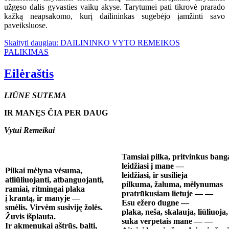
užgęso dalis gyvasties vaikų akyse. Tarytumei pati tikrovė prarado
kažką neapsakomo, kurį dailininkas sugebėjo įamžinti savo
paveiksluose.
Skaityti daugiau: DAILININKO VYTO REMEIKOS
PALIKIMAS
Eilėraštis
LIŪNE SUTEMA
IR MANĘS ČIA PER DAUG
Vytui Remeikai
Tamsiai pilka, pritvinkus bang
leidžiasi į mane —
Pilkai mėlyna vėsuma,
leidžiasi, ir susilieja
atliūliuojanti, atbanguojanti,
pilkuma, žaluma, mėlynumas
ramiai, ritmingai plaka
pratrūkusiam lietuje — —
į krantą, ir manyje —
Esu ežero dugne —
smėlis. Virvėm susiviję žolės.
plaka, neša, skalauja, liūliuoja,
Žuvis išplauta.
suka verpetais mane — —
Ir akmenukai aštrūs, balti,