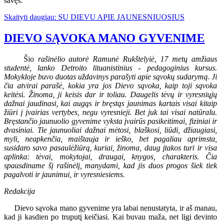
savęs.
Skaityti daugiau: SU DIEVU APIE JAUNESNIUOSIUS
DIEVO SĄVOKA MANO GYVENIME
Šio
rašinėlio autorė Ramunė Rukštelyiė, 17 metų amžiaus
studentė, lanko Detroito lituanistinius - pedagoginius kursus.
Mokykloje buvo duotas uždavinys parašyti apie sąvokų sudarymą. Ji
čia atvirai parašė, kokia yra jos Dievo sąvoka, kaip toji sąvoka
keitėsi. Žinoma, ji keisis dar ir toliau. Daugelis tėvų ir vyresniųjų
dažnai jaudinasi, kai augąs ir bręstąs jaunimas kartais visai kitaip
žiūri į įvairias vertybes, negu vyresnieji. Bet juk tai visai natūralu.
Bręstančio jaunuolio gyvenime vyksta įvairūs pasikeitimai, fiziniai ir
dvasiniai. Tie jaunuoliai dažnai mėtosi, blaškosi, liūdi, džiaugiasi,
myli, neapkenčia, maištauja ir ieško, bet pagaliau aprimsta,
susidaro savo pasaulėžiūrą, kuriai, žinoma, daug įtakos turi ir visa
aplinka: tėvai, mokytojai, draugai, knygos, charakteris. Čia
spausdiname šį rašinėlį, manydami, kad jis duos progos šiek tiek
pagalvoti ir jaunimui, ir vyresniesiems.
Redakcija
Dievo sąvoka mano gyvenime yra labai nenustatyta, ir aš manau,
kad ji kasdien po truputį keičiasi. Kai buvau maža, net ligi devinto