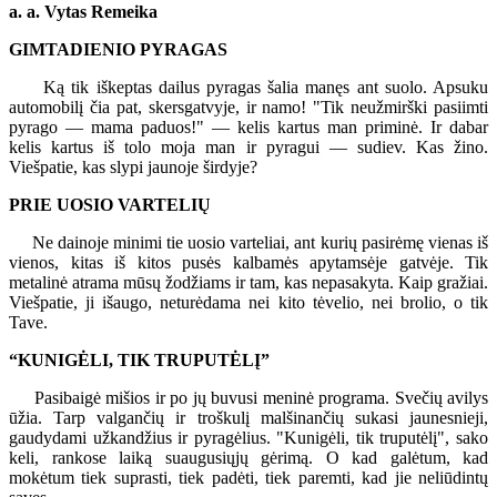
a. a. Vytas Remeika
GIMTADIENIO PYRAGAS
Ką tik iškeptas dailus pyragas šalia manęs ant suolo. Apsuku
automobilį čia pat, skersgatvyje, ir namo! "Tik neužmirški pasiimti
pyrago — mama paduos!" — kelis kartus man priminė. Ir dabar
kelis kartus iš tolo moja man ir pyragui — sudiev. Kas žino.
Viešpatie, kas slypi jaunoje širdyje?
PRIE UOSIO VARTELIŲ
Ne dainoje minimi tie uosio varteliai, ant kurių pasirėmę vienas iš
vienos, kitas iš kitos pusės kalbamės apytamsėje gatvėje. Tik
metalinė atrama mūsų žodžiams ir tam, kas nepasakyta. Kaip gražiai.
Viešpatie, ji išaugo, neturėdama nei kito tėvelio, nei brolio, o tik
Tave.
“KUNIGĖLI, TIK TRUPUTĖLĮ”
Pasibaigė mišios ir po jų buvusi meninė programa. Svečių avilys
ūžia. Tarp valgančių ir troškulį malšinančių sukasi jaunesnieji,
gaudydami užkandžius ir pyragėlius. "Kunigėli, tik truputėlį", sako
keli, rankose laiką suaugusiųjų gėrimą. O kad galėtum, kad
mokėtum tiek suprasti, tiek padėti, tiek paremti, kad jie neliūdintų