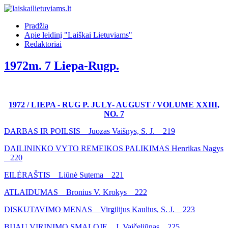
Pradžia
Apie leidinį "Laiškai Lietuviams"
Redaktoriai
1972m. 7 Liepa-Rugp.
1972 / LIEPA - RUG P. JULY- AUGUST / VOLUME XXIII,
NO. 7
DARBAS IR POILSIS Juozas Vaišnys, S. J. 219
DAILININKO VYTO REMEIKOS PALIKIMAS Henrikas Nagys
220
EILĖRAŠTIS Liūnė Sutema 221
ATLAIDUMAS Bronius V. Krokys 222
DISKUTAVIMO MENAS Virgilijus Kaulius, S. J. 223
BIJAU VIRINIMO SMALOJE J. Vaičeliūnas 225