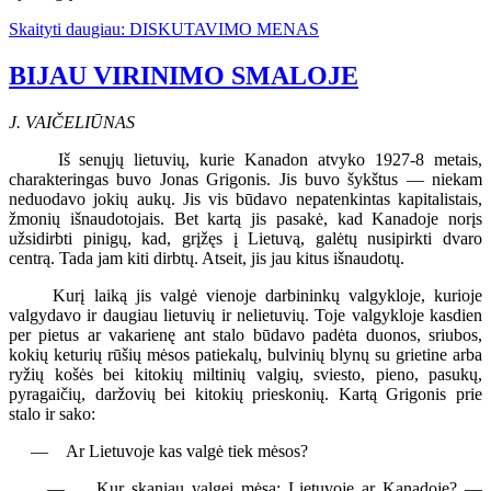
Skaityti daugiau: DISKUTAVIMO MENAS
BIJAU VIRINIMO SMALOJE
J. VAIČELIŪNAS
Iš senųjų lietuvių, kurie Kanadon atvyko 1927-8 metais,
charakteringas buvo Jonas Grigonis. Jis buvo šykštus — niekam
neduodavo jokių aukų. Jis vis būdavo nepatenkintas kapitalistais,
žmonių išnaudotojais. Bet kartą jis pasakė, kad Kanadoje norįs
užsidirbti pinigų, kad, grįžęs į Lietuvą, galėtų nusipirkti dvaro
centrą. Tada jam kiti dirbtų. Atseit, jis jau kitus išnaudotų.
Kurį laiką jis valgė vienoje darbininkų valgykloje, kurioje
valgydavo ir daugiau lietuvių ir nelietuvių. Toje valgykloje kasdien
per pietus ar vakarienę ant stalo būdavo padėta duonos, sriubos,
kokių keturių rūšių mėsos patiekalų, bulvinių blynų su grietine arba
ryžių košės bei kitokių miltinių valgių, sviesto, pieno, pasukų,
pyragaičių, daržovių bei kitokių prieskonių. Kartą Grigonis prie
stalo ir sako:
— Ar Lietuvoje kas valgė tiek mėsos?
— Kur skaniau valgei mėsą: Lietuvoje ar Kanadoje? —