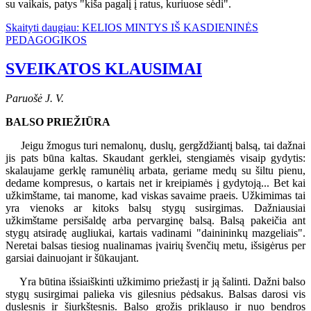
su vaikais, patys "kiša pagalį į ratus, kuriuose sėdi".
Skaityti daugiau: KELIOS MINTYS IŠ KASDIENINĖS
PEDAGOGIKOS
SVEIKATOS KLAUSIMAI
Paruošė J. V.
BALSO PRIEŽIŪRA
Jeigu žmogus turi nemalonų, duslų, gergždžiantį balsą, tai dažnai
jis pats būna kaltas. Skaudant gerklei, stengiamės visaip gydytis:
skalaujame gerklę ramunėlių arbata, geriame medų su šiltu pienu,
dedame kompresus, o kartais net ir kreipiamės į gydytoją... Bet kai
užkimštame, tai manome, kad viskas savaime praeis. Užkimimas tai
yra vienoks ar kitoks balsų stygų susirgimas. Dažniausiai
užkimštame persišaldę arba pervarginę balsą. Balsą pakeičia ant
stygų atsiradę augliukai, kartais vadinami "dainininkų mazgeliais".
Neretai balsas tiesiog nualinamas įvairių švenčių metu, išsigėrus per
garsiai dainuojant ir šūkaujant.
Yra būtina išsiaiškinti užkimimo priežastį ir ją šalinti. Dažni balso
stygų susirgimai palieka vis gilesnius pėdsakus. Balsas darosi vis
duslesnis ir šiurkštesnis. Balso grožis priklauso ir nuo bendros