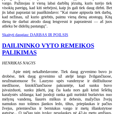
vargo. Pažinojau ir vieną labai darbštų jėzuitą, kuris turėjo tiek
visokių pareigų, kad kiti stebėjosi, kaip jis gali tiek daug dirbti. Bet
jis labai paprastai tai paaiškindavo: "Kai mane apipuola tiek darbų,
kad nežinau, už kurio griebtis, paimu vieną dieną atostogų. Kitą
dieną tie darbai atrodo daug lengvesni ir paprastesni — aš juos
atlieku be didelių pastangų".
Skaityti daugiau: DARBAS IR POILSIS
DAILININKO VYTO REMEIKOS
PALIKIMAS
HENRIKAS NAGYS
Apie mirtį nekalbėdavome. Tiek daug gyvenimo buvo jo
drobėse, tiek daug gyvenimo už ateljė lango žvilgančiuose,
neužmatomuose Šv. Lauryno upės vandenyse ir didžiuliuose
medžiuose, šniokščiančiuose pakrantėje, kad sunku buvo
įsivaizduoti, sunku įtikėti, jog čia kada nors gali kristi šešėlių
karalystės uždanga; kad juodoji ranka gali nurinkti burlaivius nuo
mėlynų vandenų, šiaurės miškus ir debesis, mažyčius žvejų
namukus nuo tolimos įlankos ledo, tiltus, prieplaukas ir pačius
žvejus, priemiesčius ir berniukus vargo ir metų išlankstytose
gatvėse... O tačiau taip įvyko: nesulaukęs nė 42-jų metų amžiaus,