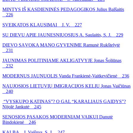
MINTYS IŠ KASDIENINĖS PEDAGOGIKOS Julius Balšaitis
226
SVEIKATOS KLAUSIMAI J. V. 227
SU DIEVU APIE JAUNESNIUOSIUS A. Saulaitis, S. J. 229
DIEVO SĄVOKA MANO GYVENIME Ramunė Rukštelytė
231
JAUNIMAS POLITINIAME AKLIGATVYJE Jonas Šoliūnas
232
MODERNUS JAUNUOLIS Vanda Frankienė-Vaitkevičienė 236
NAUJOSIOS LIETUVIŲ IMIGRACIJOS KELIU Jonas Vaičiūnas
240
“VYSKUPO KATINAS”? O GAL “KARALIAUS GAIDYS”?
Nijolė Jankutė 245
SENOSIOS PASAKOS MODERNIAM VAIKUI Danutė
Bindokienė 246
KALBA J. Vaišnys, S. J. 247