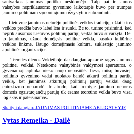
santvarkos jaunimas politika nesidomėjo. Taip pat ir jaunos
valstybės nepriklausomo gyvenimo laikotarpis buvo per trumpas
jaunimo politiniam sąmoningumui išvystyti ir subrandinti.
Lietuvoje jaunimas neturėjo politinės veiklos tradicijų, užtat ir tos
veiklos pradžia buvo labai lėta ir sunki. Be to, turime prisiminti, kad
nepriklausomos Lietuvos politinių partijų veikla buvo suvaržyta. Dėl
to jaunimas, užuot domėjęsis politine veikla, pasuko kultūrine
veiklos linkme. Išaugo domėjimasis kultūra, suklestėjo jaunimo
apolitinės organizacijos.
Tremties dienos Vokietijoje dar daugiau apkarpė ragus jaunimo
politinei veiklai. Netekome valstybinės valdymosi aparatūros, o
gyvenamoji aplinka nieko naujo nepasiūlė. Tiesa, mūsų buvusieji
politinio gyvenimo vadai nuolatos bandė atkurti politinių partijų
veiklą, bet jaunimas atkurtųjų politinių partijų veiklai daug
entuziazmo neparodė. Ir atrodo, kad tremtyje jaunimo nenoras
domėtis egzistuojančių partijų tik esama teoretine veikla buvo visai
logiškas ir pateisinamas.
Skaityti daugiau: JAUNIMAS POLITINIAME AKLIGATVYJE
Vytas Remeika - Dailė