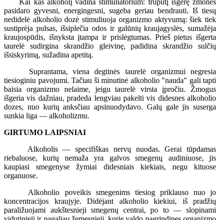
Kai kas alkoholį vadina stimuliatorium: truputį išgėrę žmonės
pasidaro gyvesni, energingesni, sugeba geriau bendrauti. Iš tiesų
nedidelė alkoholio dozė stimuliuoja organizmo aktyvumą: šiek tiek
sustiprėja pulsas, išsiplečia odos ir galūnių kraujagyslės, sumažėja
kraujospūdis, išnyksta įtampa ir prislėgtumas. Prieš pietus išgerta
taurelė sudirgina skrandžio gleivinę, padidina skrandžio sulčių
išsiskyrimą, sužadina apetitą.
Suprantama, viena degtinės taurelė organizmui negresia
tiesioginiu pavojumi. Tačiau ši minutinė alkoholio "nauda" gali tapti
baisia organizmo nelaime, jeigu taurelė virsta įpročiu. Žmogus
išgeria vis dažniau, pradeda lengviau pakelti vis didesnes alkoholio
dozes, nuo kurių anksčiau apsinuodydavo. Galų gale jis suserga
sunkia liga — alkoholizmu.
GIRTUMO LAIPSNIAI
Alkoholis — specifiškas nervų nuodas. Gerai tūpdamas
riebaluose, kurių nemaža yra galvos smegenų audiniuose, jis
kaupiasi smegenyse žymiai didesniais kiekiais, negu kituose
organuose.
Alkoholio poveikis smegenims tiesiog priklauso nuo jo
koncentracijos kraujyje. Didėjant alkoholio kiekiui, iš pradžių
paraližuojami aukštesnieji smegenų centrai, po to — slopinami
vidutinieji ir pagaliau žemesnieji, kurie valdo pagrindines organizmo