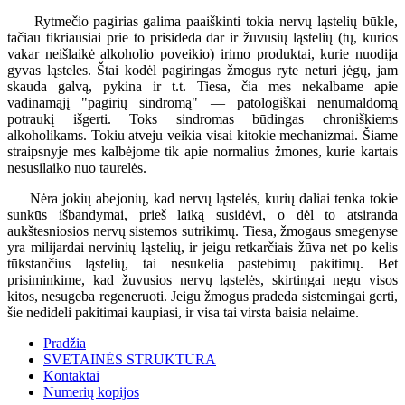
Rytmečio pagirias galima paaiškinti tokia nervų ląstelių būkle,
tačiau tikriausiai prie to prisideda dar ir žuvusių ląstelių (tų, kurios
vakar neišlaikė alkoholio poveikio) irimo produktai, kurie nuodija
gyvas ląsteles. Štai kodėl pagiringas žmogus ryte neturi jėgų, jam
skauda galvą, pykina ir t.t. Tiesa, čia mes nekalbame apie
vadinamąjį "pagirių sindromą" — patologiškai nenumaldomą
potraukį išgerti. Toks sindromas būdingas chroniškiems
alkoholikams. Tokiu atveju veikia visai kitokie mechanizmai. Šiame
straipsnyje mes kalbėjome tik apie normalius žmones, kurie kartais
nesusilaiko nuo taurelės.
Nėra jokių abejonių, kad nervų ląstelės, kurių daliai tenka tokie
sunkūs išbandymai, prieš laiką susidėvi, o dėl to atsiranda
aukštesniosios nervų sistemos sutrikimų. Tiesa, žmogaus smegenyse
yra milijardai nervinių ląstelių, ir jeigu retkarčiais žūva net po kelis
tūkstančius ląstelių, tai nesukelia pastebimų pakitimų. Bet
prisiminkime, kad žuvusios nervų ląstelės, skirtingai negu visos
kitos, nesugeba regeneruoti. Jeigu žmogus pradeda sistemingai gerti,
šie nedideli pakitimai kaupiasi, ir visa tai virsta baisia nelaime.
Pradžia
SVETAINĖS STRUKTŪRA
Kontaktai
Numerių kopijos