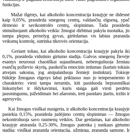
funkcijas.
Mažai išgėręs, kai alkoholio koncentracija kraujyje ne didesnė
kaip 0,05%, prasideda smegenų centrų, valdančių elgseną, ypač
dėmesio ir savikontrolės centrų, slopinimas. Tada prasideda
stimuliuojanti alkoholio veikla: žmogui dirbtinai pakyla nuotaika, jis
tampa plepus, pernelyg gyvas, girtėdamas vis labiau praranda
veiksmų kontrolę, sutrinka tikrovės orientacija.
Geriant toliau, kai alkoholio koncentracija kraujyje pakyla iki
0,1%, prasideda vidutinio girtumo stadija. Galvos smegenų žievėje
esantys neuronai chaotiškai sujaudinami, nebereguliuoja žemiau
esančių požievio skyrių, pasikeičia emocinis imlumas (kartais tokiais
atvejais sakoma, jog atsipalaiduoja žemieji instinktai). Tokioje
būklėje žmogaus elgesys labai priklauso nuo jo temperamento ir
charakterio: vieni tampa neramūs, kiti pasiduoda beprasmiškai
linksmybei ir išdykavimui, kuris staiga gali virsti perdėtu
jausmingumu, įsižeidimais bei ašaromis, treti pasidaro įtarūs, irzlūs ir
agresyvūs.
Kai žmogus visiškai nusigeria, ir alkoholio koncentracija kraujyje
pasiekia 0,15%, prasideda judėjimo centrų slopinimas — žmogus
nekontroliuoja savo raumenų veiklos. Dar gerdamas, kai alkoholio
kraujyje atsiranda 0,25-30%, žmogus patenka į sunkaus girtumo
stadiją: visiškai praranda orientaciją, užmiega, praranda sąmonę. Ir