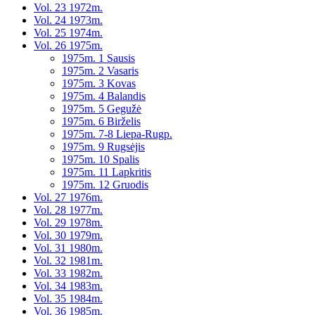
Vol. 23 1972m.
Vol. 24 1973m.
Vol. 25 1974m.
Vol. 26 1975m.
1975m. 1 Sausis
1975m. 2 Vasaris
1975m. 3 Kovas
1975m. 4 Balandis
1975m. 5 Gegužė
1975m. 6 Birželis
1975m. 7-8 Liepa-Rugp.
1975m. 9 Rugsėjis
1975m. 10 Spalis
1975m. 11 Lapkritis
1975m. 12 Gruodis
Vol. 27 1976m.
Vol. 28 1977m.
Vol. 29 1978m.
Vol. 30 1979m.
Vol. 31 1980m.
Vol. 32 1981m.
Vol. 33 1982m.
Vol. 34 1983m.
Vol. 35 1984m.
Vol. 36 1985m.