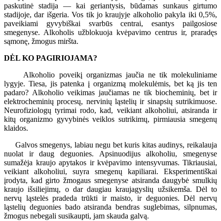
paskutinė stadija — kai geriantysis, būdamas sunkaus girtumo
stadijoje, dar išgeria. Vos tik jo kraujyje alkoholio pakyla iki 0,5%,
paveikiami gyvybiškai svarbūs centrai, esantys pailgosiose
smegenyse. Alkoholis užblokuoja kvėpavimo centrus ir, praradęs
sąmonę, žmogus miršta.
DĖL KO PAGIRIOJAMA?
Alkoholio poveikį organizmas jaučia ne tik molekuliniame
lygyje. Tiesa, jis patenka į organizmą molekulėmis, bet ką jis ten
padaro? Alkoholio veikimas jaučiamas ne tik biocheminių, bet ir
elektrocheminių procesų, nervinių ląstelių ir sinapsių sutrikimuose.
Neurofiziologų tyrimai rodo, kad, veikiant alkoholiui, atsiranda ir
kitų organizmo gyvybinės veiklos sutrikimų, pirmiausia smegenų
klaidos.
Galvos smegenys, labiau negu bet kuris kitas audinys, reikalauja
nuolat ir daug deguonies. Apsinuodijus alkoholiu, smegenyse
sumažėja kraujo apytakos ir kvėpavimo intensyvumas. Tikriausiai,
veikiant alkoholiui, suyra smegenų kapiliarai. Eksperimentiškai
įrodyta, kad girto žmogaus smegenyse atsiranda daugybė smulkių
kraujo išsiliejimų, o dar daugiau kraujagyslių užsikemša. Dėl to
nervų ląstelės pradeda trūkti ir maisto, ir deguonies. Dėl nervų
ląstelių deguonies bado atsiranda bendras suglebimas, silpnumas,
žmogus nebegali susikaupti, jam skauda galvą.