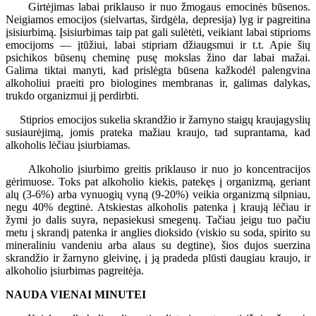
Girtėjimas labai priklauso ir nuo žmogaus emocinės būsenos.
Neigiamos emocijos (sielvartas, širdgėla, depresija) lyg ir pagreitina
įsisiurbimą. Įsisiurbimas taip pat gali sulėtėti, veikiant labai stiprioms
emocijoms — įtūžiui, labai stipriam džiaugsmui ir t.t. Apie šių
psichikos būsenų cheminę pusę mokslas žino dar labai mažai.
Galima tiktai manyti, kad prislėgta būsena kažkodėl palengvina
alkoholiui praeiti pro biologines membranas ir, galimas dalykas,
trukdo organizmui jį perdirbti.
Stiprios emocijos sukelia skrandžio ir žarnyno staigų kraujagyslių
susiaurėjimą, jomis prateka mažiau kraujo, tad suprantama, kad
alkoholis lėčiau įsiurbiamas.
Alkoholio įsiurbimo greitis priklauso ir nuo jo koncentracijos
gėrimuose. Toks pat alkoholio kiekis, patekęs į organizmą, geriant
alų (3-6%) arba vynuogių vyną (9-20%) veikia organizmą silpniau,
negu 40% degtinė. Atskiestas alkoholis patenka į kraują lėčiau ir
žymi jo dalis suyra, nepasiekusi smegenų. Tačiau jeigu tuo pačiu
metu į skrandį patenka ir anglies dioksido (viskio su soda, spirito su
mineraliniu vandeniu arba alaus su degtine), šios dujos suerzina
skrandžio ir žarnyno gleivinę, į ją pradeda plūsti daugiau kraujo, ir
alkoholio įsiurbimas pagreitėja.
NAUDA VIENAI MINUTEI