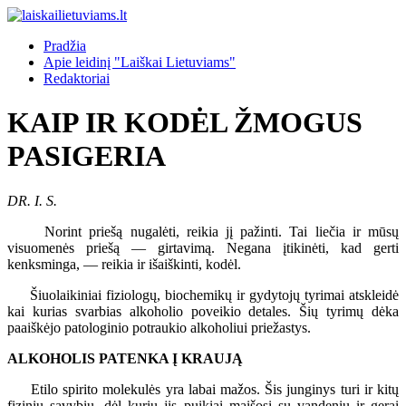
Pradžia
Apie leidinį "Laiškai Lietuviams"
Redaktoriai
KAIP IR KODĖL ŽMOGUS
PASIGERIA
DR. I. S.
Norint priešą nugalėti, reikia jį pažinti. Tai liečia ir mūsų
visuomenės priešą — girtavimą. Negana įtikinėti, kad gerti
kenksminga, — reikia ir išaiškinti, kodėl.
Šiuolaikiniai fiziologų, biochemikų ir gydytojų tyrimai atskleidė
kai kurias svarbias alkoholio poveikio detales. Šių tyrimų dėka
paaiškėjo patologinio potraukio alkoholiui priežastys.
ALKOHOLIS PATENKA Į KRAUJĄ
Etilo spirito molekulės yra labai mažos. Šis junginys turi ir kitų
fizinių savybių, dėl kurių jis puikiai maišosi su vandeniu ir gerai