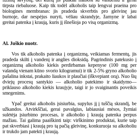
tirpsta riebaluose. Kaip tik todėl alkoholis taip lengvai praeina pro
biologines membranas: jis pradeda skverbtis pro gleivinę jau
burnoje, dar nespėjus nuryti, vėliau skrandyje, žarnyne ir labai
greitai patenka į kraują, kuris jį išnešioja po visą organizmą.
Al. Juškio nuotr.
Vos tik alkoholis patenka į organizmą, veikiamas fermentų, jis
pradeda skilti į vandenį ir anglies dioksidą. Pagrindinis patekusio į
organizmą alkoholio kiekis perdirbamas kepenyse (100 mg per
valandą vienam kūno svorio kilogramui) ir tik 2-5% gryno alkoholio
pašalina inkstai, prakaito liaukos ir plaučiai (iškvepiant orą). Nuo šių
dviejų procesų santykio — alkoholio patekimo ir skaidymo—
priklauso alkoholio kiekis kraujyje, taigi ir jo svaiginantis poveikis
smegenims.
Ypač greitai alkoholis įsisiurbia, supylus jį į tuščią skrandį, be
užkandos. Atvirkščiai, gerai pavalgius, labiausiai mėsos, žymiai
sulėtėja įsiurbimo procesas, ir alkoholio į kraują patenka perpus
mažiau. Tai galima paaiškinti taip: virškinimo produktai, kurie taip
pat skverbiasi į kraują pro tą pačią gleivinę, konkuruoja su alkoholiu
ir trukdo jam patekti į kraują.