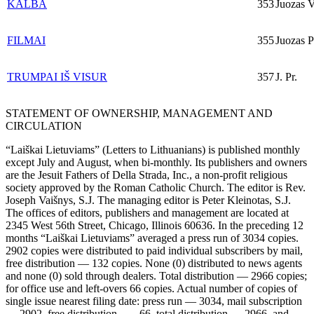
KALBA
353
Juozas V
FILMAI
355
Juozas P
TRUMPAI IŠ VISUR
357
J. Pr.
STATEMENT OF OWNERSHIP, MANAGEMENT AND
CIRCULATION
“Laiškai Lietuviams” (Letters to Lithuanians) is published monthly
except July and August, when bi-monthly. Its publishers and owners
are the Jesuit Fathers of Della Strada, Inc., a non-profit religious
society approved by the Roman Catholic Church. The editor is Rev.
Joseph Vaišnys, S.J. The managing editor is Peter Kleinotas, S.J.
The offices of editors, publishers and management are located at
2345 West 56th Street, Chicago, Illinois 60636. In the preceding 12
months “Laiškai Lietuviams” averaged a press run of 3034 copies.
2902 copies were distributed to paid individual subscribers by mail,
free distribution — 132 copies. None (0) distributed to news agents
and none (0) sold through dealers. Total distribution — 2966 copies;
for office use and left-overs 66 copies. Actual number of copies of
single issue nearest filing date: press run — 3034, mail subscription
— 2902, free distribution — 66, total distribution — 2966, and