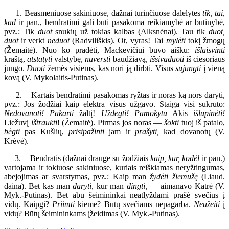
1. Beasmeniuose sakiniuose, dažnai turinčiuose dalelytes
tik, tai,
kad
ir pan., bendratimi gali būti pasakoma reikiamybė ar būtinybė,
pvz.: Tik
duot
snukių už tokias kalbas (Alksnėnai). Tau tik
duot,
duot
ir verkt
neduot
(Radviliškis). Ot, vyras! Tai
mylėti
tokį žmogų
(Žemaitė). Nuo ko pradėti, Mackevičiui buvo aišku:
išlaisvinti
kraštą,
atstatyti
valstybę,
nuversti
baudžiavą,
išsivaduoti
iš ciesoriaus
jungo.
Duoti
žemės visiems, kas nori ją dirbti. Visus
sujungti
į vieną
kovą (V. Mykolaitis-Putinas).
2. Kartais bendratimi pasakomas ryžtas ir noras ką nors daryti,
pvz.: Jos žodžiai kaip elektra visus užgavo. Staiga visi sukruto:
Nedovanoti! Pakarti
žaltį!
Uždegti! Pamokytu
Akis
išlupinėti!
Liežuvį
ištraukti
! (Žemaitė). Pirmas jos noras —
šokti
tuoj iš patalo,
bėgti
pas Kušlių,
prisipažinti
jam ir
prašyti,
kad dovanotų (V.
Krėvė).
3. Bendratis (dažnai drauge su žodžiais
kaip, kur, kodėl
ir pan.)
vartojama ir tokiuose sakiniuose, kuriais reiškiamas neryžtingumas,
abejojimas ar svarstymas, pvz.: Kaip man
žydėti žiemužę
(Liaud.
daina). Bet kas man
daryti,
kur man
dingti,
— aimanavo Katrė (V.
Myk.-Putinas). Bet abu šeimininkai neatlyždami prašė svečius į
vidų. Kaipgi?
Priimti
kieme? Būtų svečiams nepagarba.
Neužeiti
į
vidų? Būtų šeimininkams įžeidimas (V. Myk.-Putinas).