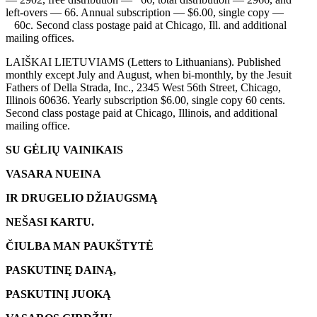
left-overs — 66. Annual subscription — $6.00, single copy —
60c. Second class postage paid at Chicago, Ill. and additional
mailing offices.
LAIŠKAI LIETUVIAMS (Letters to Lithuanians). Published
monthly except July and August, when bi-monthly, by the Jesuit
Fathers of Della Strada, Inc., 2345 West 56th Street, Chicago,
Illinois 60636. Yearly subscription $6.00, single copy 60 cents.
Second class postage paid at Chicago, Illinois, and additional
mailing office.
SU GĖLIŲ VAINIKAIS
VASARA NUEINA
IR DRUGELIO DŽIAUGSMĄ
NEŠASI KARTU.
ČIULBA MAN PAUKŠTYTĖ
PASKUTINĘ DAINĄ,
PASKUTINĮ JUOKĄ