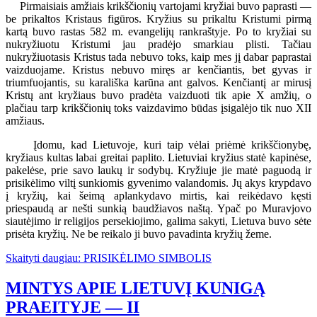
Pirmaisiais amžiais krikščionių vartojami kryžiai buvo paprasti —
be prikaltos Kristaus figūros. Kryžius su prikaltu Kristumi pirmą
kartą buvo rastas 582 m. evangelijų rankraštyje. Po to kryžiai su
nukryžiuotu Kristumi jau pradėjo smarkiau plisti. Tačiau
nukryžiuotasis Kristus tada nebuvo toks, kaip mes jį dabar paprastai
vaizduojame. Kristus nebuvo miręs ar kenčiantis, bet gyvas ir
triumfuojantis, su karališka karūna ant galvos. Kenčiantį ar mirusį
Kristų ant kryžiaus buvo pradėta vaizduoti tik apie X amžių, o
plačiau tarp krikščionių toks vaizdavimo būdas įsigalėjo tik nuo XII
amžiaus.
Įdomu, kad Lietuvoje, kuri taip vėlai priėmė krikščionybę,
kryžiaus kultas labai greitai paplito. Lietuviai kryžius statė kapinėse,
pakelėse, prie savo laukų ir sodybų. Kryžiuje jie matė paguodą ir
prisikėlimo viltį sunkiomis gyvenimo valandomis. Jų akys krypdavo
į kryžių, kai šeimą aplankydavo mirtis, kai reikėdavo kęsti
priespaudą ar nešti sunkią baudžiavos naštą. Ypač po Muravjovo
siautėjimo ir religijos persekiojimo, galima sakyti, Lietuva buvo sėte
prisėta kryžių. Ne be reikalo ji buvo pavadinta kryžių žeme.
Skaityti daugiau: PRISIKĖLIMO SIMBOLIS
MINTYS APIE LIETUVĮ KUNIGĄ
PRAEITYJE — II