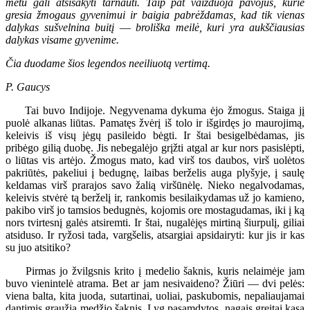
metu gali atsisakyti tarnauti. Taip pat vaizduoja pavojus, kurie
gresia žmogaus gyvenimui ir baigia pabrėždamas, kad tik vienas
dalykas sušvelnina buitį
—
broliška meilė, kuri yra aukščiausias
dalykas visame gyvenime.
Čia duodame šios legendos neeiliuotą vertimą.
P. Gaucys
Tai buvo Indijoje. Negyvenama dykuma ėjo žmogus. Staiga jį
puolė alkanas liūtas. Pamatęs žvėrį iš tolo ir išgirdęs jo maurojimą,
keleivis iš visų jėgų pasileido bėgti. Ir štai besigelbėdamas, jis
pribėgo gilią duobę. Jis nebegalėjo grįžti atgal ar kur nors pasislėpti,
o liūtas vis artėjo. Žmogus mato, kad virš tos daubos, virš uolėtos
pakriūtės, pakeliui į bedugnę, laibas berželis auga plyšyje, į saulę
keldamas virš prarajos savo žalią viršūnėlę. Nieko negalvodamas,
keleivis stvėrė tą berželį ir, rankomis besilaikydamas už jo kamieno,
pakibo virš jo tamsios bedugnės, kojomis ore mostagudamas, iki į ką
nors tvirtesnį galės atsiremti. Ir štai, nugalėjęs mirtiną šiurpulį, giliai
atsiduso. Ir ryžosi tada, vargšelis, atsargiai apsidairyti: kur jis ir kas
su juo atsitiko?
Pirmas jo žvilgsnis krito į medelio šaknis, kuris nelaimėje jam
buvo vienintelė atrama. Bet ar jam nesivaideno? Žiūri — dvi pelės:
viena balta, kita juoda, sutartinai, uoliai, paskubomis, nepaliaujamai
dantimis graužia medžio šaknis. Lyg pasamdytos, nagais greitai kasa