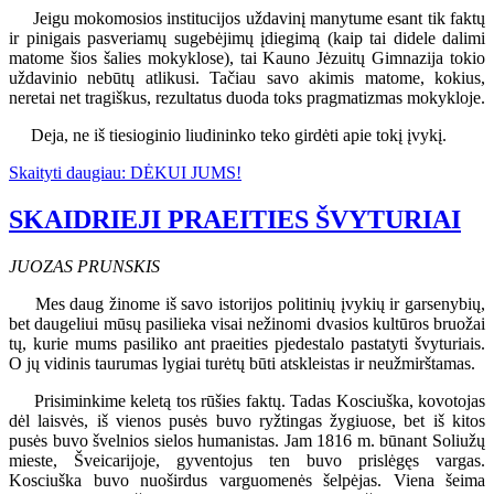
Jeigu mokomosios institucijos uždavinį manytume esant tik faktų
ir pinigais pasveriamų sugebėjimų įdiegimą (kaip tai didele dalimi
matome šios šalies mokyklose), tai Kauno Jėzuitų Gimnazija tokio
uždavinio nebūtų atlikusi. Tačiau savo akimis matome, kokius,
neretai net tragiškus, rezultatus duoda toks pragmatizmas mokykloje.
Deja, ne iš tiesioginio liudininko teko girdėti apie tokį įvykį.
Skaityti daugiau: DĖKUI JUMS!
SKAIDRIEJI PRAEITIES ŠVYTURIAI
JUOZAS PRUNSKIS
Mes daug žinome iš savo istorijos politinių įvykių ir garsenybių,
bet daugeliui mūsų pasilieka visai nežinomi dvasios kultūros bruožai
tų, kurie mums pasiliko ant praeities pjedestalo pastatyti švyturiais.
O jų vidinis taurumas lygiai turėtų būti atskleistas ir neužmirštamas.
Prisiminkime keletą tos rūšies faktų. Tadas Kosciuška, kovotojas
dėl laisvės, iš vienos pusės buvo ryžtingas žygiuose, bet iš kitos
pusės buvo švelnios sielos humanistas. Jam 1816 m. būnant Soliužų
mieste, Šveicarijoje, gyventojus ten buvo prislėgęs vargas.
Kosciuška buvo nuoširdus varguomenės šelpėjas. Viena šeima