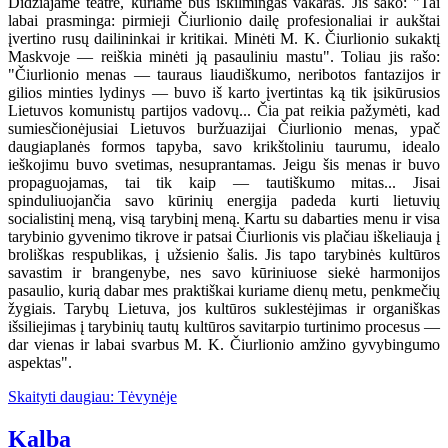
Didžiajame teatre, kuriame bus iškilmingas vakaras. Jis sako: "Tai
labai prasminga: pirmieji Čiurlionio dailę profesionaliai ir aukštai
įvertino rusų dailininkai ir kritikai. Minėti M. K. Čiurlionio sukaktį
Maskvoje — reiškia minėti ją pasauliniu mastu". Toliau jis rašo:
"Čiurlionio menas — tauraus liaudiškumo, neribotos fantazijos ir
gilios minties lydinys — buvo iš karto įvertintas ką tik įsikūrusios
Lietuvos komunistų partijos vadovų... Čia pat reikia pažymėti, kad
sumiesčionėjusiai Lietuvos buržuazijai Čiurlionio menas, ypač
daugiaplanės formos tapyba, savo krikštoliniu taurumu, idealo
ieškojimu buvo svetimas, nesuprantamas. Jeigu šis menas ir buvo
propaguojamas, tai tik kaip — tautiškumo mitas... Jisai
spinduliuojančia savo kūrinių energija padeda kurti lietuvių
socialistinį meną, visą tarybinį meną. Kartu su dabarties menu ir visa
tarybinio gyvenimo tikrove ir patsai Čiurlionis vis plačiau iškeliauja į
broliškas respublikas, į užsienio šalis. Jis tapo tarybinės kultūros
savastim ir brangenybe, nes savo kūriniuose siekė harmonijos
pasaulio, kurią dabar mes praktiškai kuriame dienų metu, penkmečių
žygiais. Tarybų Lietuva, jos kultūros suklestėjimas ir organiškas
išsiliejimas į tarybinių tautų kultūros savitarpio turtinimo procesus —
dar vienas ir labai svarbus M. K. Čiurlionio amžino gyvybingumo
aspektas".
Skaityti daugiau: Tėvynėje
Kalba