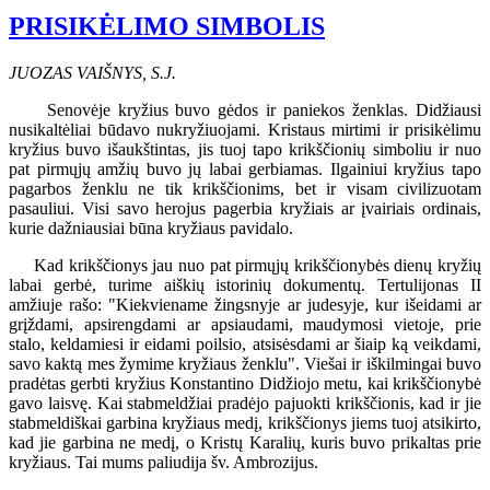
PRISIKĖLIMO SIMBOLIS
JUOZAS VAIŠNYS, S.J.
Senovėje kryžius buvo gėdos ir paniekos ženklas. Didžiausi
nusikaltėliai būdavo nukryžiuojami. Kristaus mirtimi ir prisikėlimu
kryžius buvo išaukštintas, jis tuoj tapo krikščionių simboliu ir nuo
pat pirmųjų amžių buvo jų labai gerbiamas. Ilgainiui kryžius tapo
pagarbos ženklu ne tik krikščionims, bet ir visam civilizuotam
pasauliui. Visi savo herojus pagerbia kryžiais ar įvairiais ordinais,
kurie dažniausiai būna kryžiaus pavidalo.
Kad krikščionys jau nuo pat pirmųjų krikščionybės dienų kryžių
labai gerbė, turime aiškių istorinių dokumentų. Tertulijonas II
amžiuje rašo: "Kiekviename žingsnyje ar judesyje, kur išeidami ar
grįždami, apsirengdami ar apsiaudami, maudymosi vietoje, prie
stalo, keldamiesi ir eidami poilsio, atsisėsdami ar šiaip ką veikdami,
savo kaktą mes žymime kryžiaus ženklu". Viešai ir iškilmingai buvo
pradėtas gerbti kryžius Konstantino Didžiojo metu, kai krikščionybė
gavo laisvę. Kai stabmeldžiai pradėjo pajuokti krikščionis, kad ir jie
stabmeldiškai garbina kryžiaus medį, krikščionys jiems tuoj atsikirto,
kad jie garbina ne medį, o Kristų Karalių, kuris buvo prikaltas prie
kryžiaus. Tai mums paliudija šv. Ambrozijus.