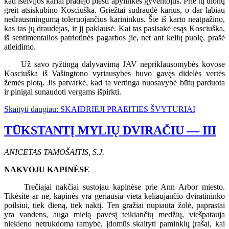
kad išeivijos kariai pradėjo plėšti apylinkės gyventojus. Prie tų ulonų
greit atsiskubino Kosciuška. Griežtai sudraudė karius, o dar labiau
nedrausmingumą toleruojančius karininkus. Šie iš karto neatpažino,
kas tas jų draudėjas, ir jį paklausė. Kai tas pasisakė esąs Kosciuška,
iš sentimentalios patriotinės pagarbos jie, net ant kelių puolę, prašė
atleidimo.
Už savo ryžtingą dalyvavimą JAV nepriklausomybės kovose
Kosciuška iš Vašingtono vyriausybės buvo gavęs didelės vertės
žemės plotą. Jis patvarkė, kad ta vertinga nuosavybė būtų parduota
ir pinigai sunaudoti vergams išpirkti.
Skaityti daugiau: SKAIDRIEJI PRAEITIES ŠVYTURIAI
TŪKSTANTĮ MYLIŲ DVIRAČIU — III
ANICETAS TAMOŠAITIS, S.J.
NAKVOJU KAPINĖSE
Trečiajai nakčiai sustojau kapinėse prie Ann Arbor miesto.
Tikėsite ar ne, kapinės yra geriausia vieta keliaujančio dviratininko
poilsiui, tiek dieną, tiek naktį. Ten gražiai nupiauta žolė, paprastai
yra vandens, auga mielą pavėsį teikiančių medžių, viešpatauja
niekieno netrukdoma ramybė, įdomūs skaityti paminklų įrašai, kai