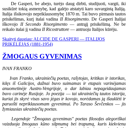
De Gasperi, be abejo, turėjo daug dirbti, studijuoti, vargti, iki
susikūrė tokią asmenybę, kad galėjo atstatyti karo suvargintą Italiją.
Italija išsikovojo nepriklausomybę 1870 m. Tai buvo pirmasis tautos
prisikėlimas, kurį italai vadina
II Risorgimento.
De Gasperi Italijai
iškovojo
II Secondo Risorgimento
— antrąjį prisikėlimą. Ne be
reikalo italai jį vadina
II Ricostruttore
— antruoju Italijos kūrėju.
Skaityti daugiau: ALCIDE DE GASPERI — ITALIJOS
PRIKĖLĖJAS (1881-1954)
ŽMOGAUS GYVENIMAS
IVAN FRANKO
Ivan Franko, ukrainiečių poetas, rašytojas, kritikas ir istorikas,
kilęs iš Galicijos, dažnai buvo suimamas ir etapais varinėjamas
anuometinėje Austro-Vengrijoje, o dar labiau nepageidaujamas
buvo carinėje Rusijoje. Jo poezija
—
tai ukrainiečių tautos istorija,
kuriai jis skyrė visas savo jėgas ir kovojo, norėdamas ją išauklėti ir
paruošti nepriklausomam gyvenimui. Po Taraso Ševčenkos
—
jis
žymiausias ukrainiečių poetas.
Legendoje "Žmogaus gyvenimas" poetas filosofas alegoriškai
vaizduoja žmogaus kūno silpnumą bei trapumą, kuris kiekvienu