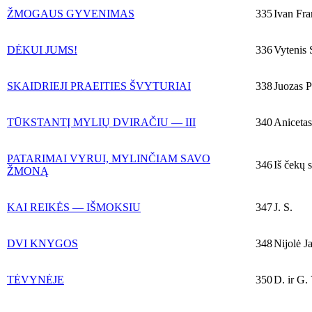
ŽMOGAUS GYVENIMAS
335
Ivan Fr
DĖKUI JUMS!
336
Vytenis 
SKAIDRIEJI PRAEITIES ŠVYTURIAI
338
Juozas P
TŪKSTANTĮ MYLIŲ DVIRAČIU — III
340
Anicetas
PATARIMAI VYRUI, MYLINČIAM SAVO
346
Iš čekų 
ŽMONĄ
KAI REIKĖS — IŠMOKSIU
347
J. S.
DVI KNYGOS
348
Nijolė J
TĖVYNĖJE
350
D. ir G.