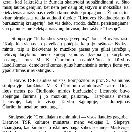
gerai, kad laikraščių ir žurnalų skaitytojai supažindinami su šiuo
mūsų tautos genijum, bet nėra per daug objektyvu ir moksliška, kai
kiekvienas aprašymas dvelkia komunistine propaganda. Žinoma, ten
visur pirmiausia reikia atiduoti duoklę "Lietuvos išvaduotojams iš
buržuazinių kraugerių", bet vis dėlto, atrodo, dažnai persistengiama.
Čia paminėsime keletą aprašymų, buvusių dienraštyje "Tiesoje".
Straipsnyje "Iš liaudies sėmęs įkvėpimą" Jonas Bruveris rašo:
"Kaip kiekvienas jo paveikslų potėpis, kaip jo raštuose išsakyta
mintis, taip ir kiekvienas jo muzikos garsas yra giliai įsirėžęs į
lietuvių tarybinio meno kūrėjų sąmonę, įkvepia jų kūrybines
pastangas, nes M. K. Čiurlionio pasaulėžiūros ir kūrybos
liaudiškumas, demokratiškumas, gilus humanistinis turinys jiems yra
ypač artimas ir reikalingas".
Lietuvos TSR liaudies artistas, kompozitorius prof. S. Vainiūnas
straipsnyje "Įamžintas M. K. Čiurlionio atminimas" sako: "Deja,
ilgus metus po Čiurlionio mirties buržuazinėje Lietuvoje buvo
abejingai žiūrima į jo muzikinį palikimą... Tarybiniais metais
Lietuvoje, kaip ir visoje Tarybų Sąjungoje, susidomėjimas
Čiurlioniu metai po metų auga".
Straipsnelyje "Genialiajam menininkui — visos liaudies pagarba"
Lietuvos TSR kultūros ministras, meno veikėjas L. Šlepetys
džiaugiasi, kad šimtmečio iškilmes baigs šalies sostinėje Maskvoje,