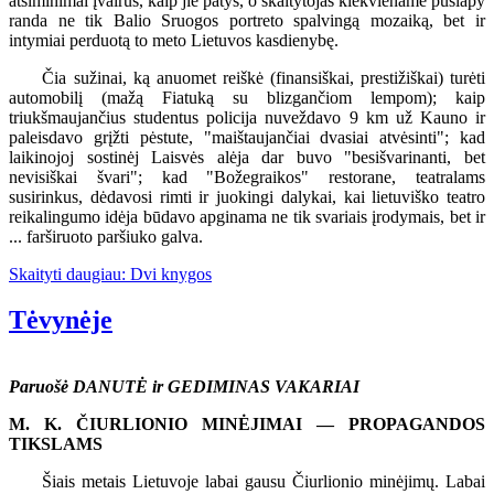
atsiminimai įvairūs, kaip jie patys, o skaitytojas kiekviename puslapy
randa ne tik Balio Sruogos portreto spalvingą mozaiką, bet ir
intymiai perduotą to meto Lietuvos kasdienybę.
Čia sužinai, ką anuomet reiškė (finansiškai, prestižiškai) turėti
automobilį (mažą Fiatuką su blizgančiom lempom); kaip
triukšmaujančius studentus policija nuveždavo 9 km už Kauno ir
paleisdavo grįžti pėstute, "maištaujančiai dvasiai atvėsinti"; kad
laikinojoj sostinėj Laisvės alėja dar buvo "besišvarinanti, bet
nevisiškai švari"; kad "Božegraikos" restorane, teatralams
susirinkus, dėdavosi rimti ir juokingi dalykai, kai lietuviško teatro
reikalingumo idėja būdavo apginama ne tik svariais įrodymais, bet ir
... farširuoto paršiuko galva.
Skaityti daugiau: Dvi knygos
Tėvynėje
Paruošė DANUTĖ ir GEDIMINAS VAKARIAI
M. K. ČIURLIONIO MINĖJIMAI — PROPAGANDOS
TIKSLAMS
Šiais metais Lietuvoje labai gausu Čiurlionio minėjimų. Labai