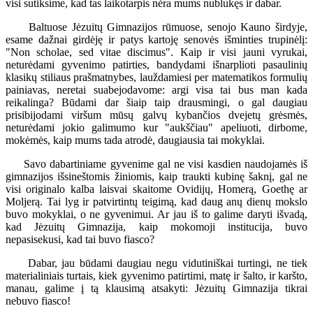
visi sutiksime, kad tas laikotarpis nėra mums nublukęs ir dabar.
Baltuose Jėzuitų Gimnazijos rūmuose, senojo Kauno širdyje,
esame dažnai girdėję ir patys kartoję senovės išminties trupinėlį:
"Non scholae, sed vitae discimus". Kaip ir visi jauni vyrukai,
neturėdami gyvenimo patirties, bandydami išnarplioti pasaulinių
klasikų stiliaus prašmatnybes, lauždamiesi per matematikos formulių
painiavas, neretai suabejodavome: argi visa tai bus man kada
reikalinga? Būdami dar šiaip taip drausmingi, o gal daugiau
prisibijodami viršum mūsų galvų kybančios dvejetų grėsmės,
neturėdami jokio galimumo kur "aukščiau" apeliuoti, dirbome,
mokėmės, kaip mums tada atrodė, daugiausia tai mokyklai.
Savo dabartiniame gyvenime gal ne visi kasdien naudojamės iš
gimnazijos išsineštomis žiniomis, kaip traukti kubinę šaknį, gal ne
visi originalo kalba laisvai skaitome Ovidijų, Homerą, Goethę ar
Moljerą. Tai lyg ir patvirtintų teigimą, kad daug anų dienų mokslo
buvo mokyklai, o ne gyvenimui. Ar jau iš to galime daryti išvadą,
kad Jėzuitų Gimnazija, kaip mokomoji institucija, buvo
nepasisekusi, kad tai buvo fiasco?
Dabar, jau būdami daugiau negu vidutiniškai turtingi, ne tiek
materialiniais turtais, kiek gyvenimo patirtimi, matę ir šalto, ir karšto,
manau, galime į tą klausimą atsakyti: Jėzuitų Gimnazija tikrai
nebuvo fiasco!