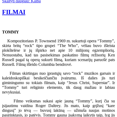
Skaityti daugiau: Kalba
FILMAI
TOMMY
Kompozitoriaus P. Townsend 1969 m. sukurtoji opera “Tommy”,
skirta britų “rock” tipo grupei “The Who”, vėliau buvo išleista
plokštelėse ir jų išpirko net apie 10 milijonų egzempliorių.
Nenuostabu, kad tas pasisekimas paskatino filmų režisorių Ken
Russell pagal tą operą sukurti filmą, kuriam scenarijų paruošė pats
Russell. Filmą išleido Columbia bendrovė.
Filmas skirtingas nuo įprastųjų savo “rock” muzikos garsais ir
kaleidoskopiškai besikeičiančiu įvairumu. Iš dalies jis turi
giminingumo su tokiais filmais, kaip “Jesus Christ, Superstar”. Ir
“Tommy” turi religinio elemento, tik daug mažiau ir labiau
nevykusiai.
Filmo veiksmas sukasi apie jauną “Tommy”, kurį čia su
įsijautimu vaidina Roger Daltrey. Jis mato, kaip grįžusį “kare
dingusį” jo tėvą — buvusį lakūną — užmuša naujas motinos
pasirinktasis, jo patėvis. Tommy gauna įsakymą laikytis taip, lyg jis