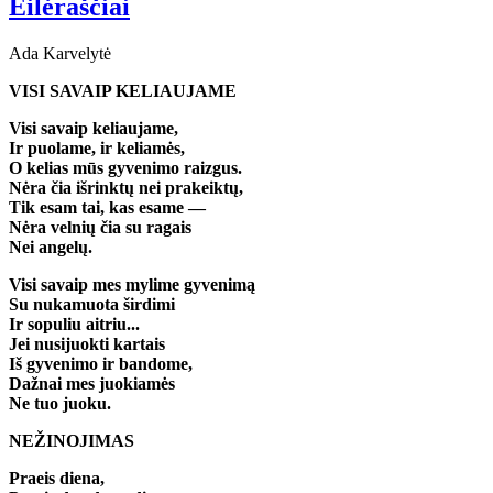
Eilėraščiai
Ada Karvelytė
VISI SAVAIP KELIAUJAME
Visi savaip keliaujame,
Ir puolame, ir keliamės,
O kelias mūs gyvenimo raizgus.
Nėra čia išrinktų nei prakeiktų,
Tik esam tai, kas esame —
Nėra velnių čia su ragais
Nei angelų.
Visi savaip mes mylime gyvenimą
Su nukamuota širdimi
Ir sopuliu aitriu...
Jei nusijuokti kartais
Iš gyvenimo ir bandome,
Dažnai mes juokiamės
Ne tuo juoku.
NEŽINOJIMAS
Praeis diena,