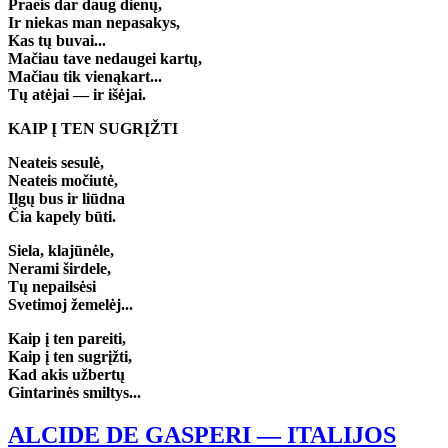
Praeis dar daug dienų,
Ir niekas man nepasakys,
Kas tų buvai...
Mačiau tave nedaugei kartų,
Mačiau tik vienąkart...
Tų atėjai — ir išėjai.
KAIP Į TEN SUGRĮŽTI
Neateis sesulė,
Neateis močiutė,
Ilgų bus ir liūdna
Čia kapely būti.
Siela, klajūnėle,
Nerami širdele,
Tų nepailsėsi
Svetimoj žemelėj...
Kaip į ten pareiti,
Kaip į ten sugrįžti,
Kad akis užbertų
Gintarinės smiltys...
ALCIDE DE GASPERI — ITALIJOS