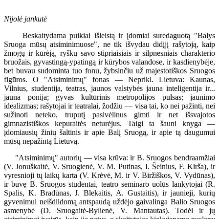
Nijolė jankutė
Beskaitydama puikiai išleistą ir įdomiai suredaguotą "Balys
Sruoga mūsų atsiminimuose", ne tik išvydau didįjį rašytoją, kaip
žmogų ir kūrėją, ryškų savo stipriaisiais ir silpnesniais charakterio
bruožais, gyvastingą-ypatingą ir kūrybos valandose, ir kasdienybėje,
bet buvau sudominta tuo fonu, žybsinčiu už majestotiškos Sruogos
figūros. O "Atsiminimų" fonas — Neprikl. Lietuva: Kaunas,
Vilnius, studentija, teatras, jaunos valstybės jauna inteligentija ir...
jauna ponija; gyvas kultūrinis metropolijos pulsas; jaunimo
idealizmas; rašytojai ir teatralai, žodžiu — visa tai, ko nei pažinti, nei
sužinoti neteko, truputį pasivėlinus gimti ir net išsvajotos
gimnazistiškos kepuraitės neturėjus. Taigi ta šauni knyga —
įdomiausių žinių šaltinis ir apie Balį Sruogą, ir apie tą daugumui
mūsų nepažintą Lietuvą.
"Atsiminimų" autorių — visa krūva: ir B. Sruogos bendraamžiai
(V. Jonuškaitė, V. Sruogienė, V. M. Putinas, I. Šeinius, F. Kirša), ir
vyresnioji tų laikų karta (V. Krėvė, M. ir V. Biržiškos, V. Vydūnas),
ir buvę B. Sruogos studentai, teatro seminaro uolūs lankytojai (R.
Spalis, K. Bradūnas, J. Blekaitis, A. Gustaitis), ir jaunieji, kurių
gyvenimui neišdildomą antspaudą uždėjo gaivalinga Balio Sruogos
asmenybė (D. Sruogaitė-Bylienė, V. Mantautas). Todėl ir jų