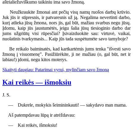
aštrialiežuviškumo taikiniu ima savo žmoną.
Neužkraukite žmonai ant pečių visų namų ruošos darbų krūvio.
Juk jūs ir stipresnis, ir patvaresnis už ją. Negalima nevertinti darbo,
kurį atlieka jūsų žmona, nors jis, gal būt, mažiau svarbus negu jūsų.
Įdomu, kaip jūs jaustumėtės, jeigu šalia jūsų tiesioginio darbo dar
jums užgriūtų visi rūpesčiai? Įsivaizduokite sau: virtuvė, vaikai,
nuolatinis tvarkymasis... Kaip jūs tada suspėtumėte savo tarnyboje?
Be reikalo baiminatės, kad kartkartėmis jums tenka "išvesti savo
žmoną į visuomenę". Pasižiūrėkite, ji ne mažiau (o, gal būt, net ir
labiau!) įdomi, negu kitos moterys.
Skaityti daugiau: Patarimai vyrui, mylinčiam savo žmoną
Kai reikės — išmoksiu
J. S.
— Dukrele, mokykis šeimininkauti! — sakydavo man mama.
Aš patempdavau lūpą ir atrėždavau:
— Kai reikės, išmoksiu!