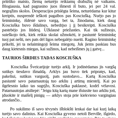
pritrūko maisto, žiemą neturėjo reikiamų drabužių nė vaikams.
Blogiausia, kad pagrasino juos išmesti iš buto, jei per 24 val.
negrąžins skolos. Desperacijos prislėgta šeima, neturėdama kur kitur
kreiptis, nusprendė ieškoti pagalbos pas Kosciušką. Nuėjo pas jo
šeimininkę, išdėstė savo vargą, bet ta, žinodama, kiek daug
Kosciuška buvo išdalinęs, nebedrįso į jį besikreipti. Kosciuška
pastebėjo jos liūdesį. Užklausė priežasties. Kai tik sužinojo,
suieškojo tiek, kiek reikia skolai užmokėti, ir pasiuntė šeimininkę
tuoj pat nešti, nes pats dėl ligos nebegalėjo nueiti. Ragino šeimininkę
prikelti, jei ta nelaimingoji šeima miegotų. Juk jiems paskiau bus
daug kietesnis miegas, kai sužinos, kad nebeišmes jų į gatvę...
TAURIOS ŠIRDIES TADAS KOSCIUŠKA
Kosciuška Šveicarijoje turėjo arklį. Ir jodinėdamas jis vargšą
sutikęs tiesdavo išmaldą. Arklys jau buvo tiek pripratęs, kad,
pakeliui, sutikus varguolį, pats sustodavo... Kartą Kosciuška
pasiuntė savo patarnautoją tuo arkliu į artimą miestelį. Kai po
ilgėlesnio laiko tas sugrįžo, Kosciuška paklausė, kodėl vėlavosi.
Patarnautojas atsiliepė: "Jeigu kitą kartą mane išsiusite tuo arkliu joti,
įduokite ir maišelį pinigų — arklys stoja prie kiekvieno vargingiau
atrodančio..
Po sukilimo iš savo tėvynės išblokšti lenkai dar kai kurį laiką
turėjo savo dalinius. Kai Kosciuška gyveno netoli Berville, išgirdo,