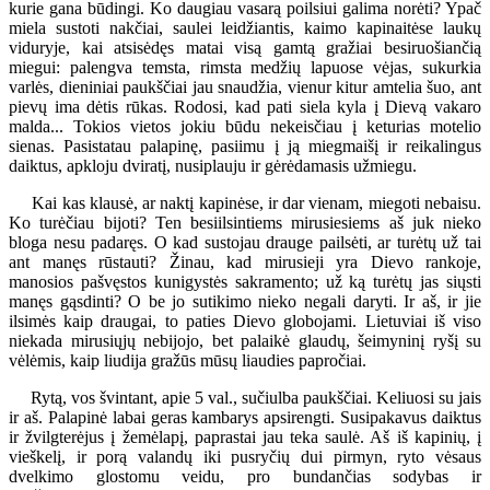
kurie gana būdingi. Ko daugiau vasarą poilsiui galima norėti? Ypač
miela sustoti nakčiai, saulei leidžiantis, kaimo kapinaitėse laukų
viduryje, kai atsisėdęs matai visą gamtą gražiai besiruošiančią
miegui: palengva temsta, rimsta medžių lapuose vėjas, sukurkia
varlės, dieniniai paukščiai jau snaudžia, vienur kitur amtelia šuo, ant
pievų ima dėtis rūkas. Rodosi, kad pati siela kyla į Dievą vakaro
malda... Tokios vietos jokiu būdu nekeisčiau į keturias motelio
sienas. Pasistatau palapinę, pasiimu į ją miegmaišį ir reikalingus
daiktus, apkloju dviratį, nusiplauju ir gėrėdamasis užmiegu.
Kai kas klausė, ar naktį kapinėse, ir dar vienam, miegoti nebaisu.
Ko turėčiau bijoti? Ten besiilsintiems mirusiesiems aš juk nieko
bloga nesu padaręs. O kad sustojau drauge pailsėti, ar turėtų už tai
ant manęs rūstauti? Žinau, kad mirusieji yra Dievo rankoje,
manosios pašvęstos kunigystės sakramento; už ką turėtų jas siųsti
manęs gąsdinti? O be jo sutikimo nieko negali daryti. Ir aš, ir jie
ilsimės kaip draugai, to paties Dievo globojami. Lietuviai iš viso
niekada mirusiųjų nebijojo, bet palaikė glaudų, šeimyninį ryšį su
vėlėmis, kaip liudija gražūs mūsų liaudies papročiai.
Rytą, vos švintant, apie 5 val., sučiulba paukščiai. Keliuosi su jais
ir aš. Palapinė labai geras kambarys apsirengti. Susipakavus daiktus
ir žvilgterėjus į žemėlapį, paprastai jau teka saulė. Aš iš kapinių, į
vieškelį, ir porą valandų iki pusryčių dui pirmyn, ryto vėsaus
dvelkimo glostomu veidu, pro bundančias sodybas ir