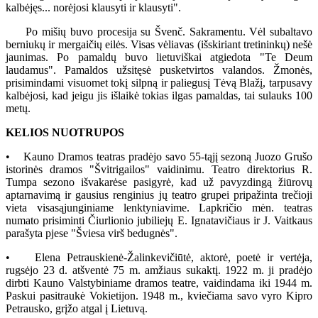
kalbėjęs... norėjosi klausyti ir klausyti".
Po mišių buvo procesija su Švenč. Sakramentu. Vėl subaltavo
berniukų ir mergaičių eilės. Visas vėliavas (išskiriant tretininkų) nešė
jaunimas. Po pamaldų buvo lietuviškai atgiedota "Te Deum
laudamus". Pamaldos užsitęsė pusketvirtos valandos. Žmonės,
prisimindami visuomet tokį silpną ir paliegusį Tėvą Blažį, tarpusavy
kalbėjosi, kad jeigu jis išlaikė tokias ilgas pamaldas, tai sulauks 100
metų.
KELIOS NUOTRUPOS
• Kauno Dramos teatras pradėjo savo 55-tąjį sezoną Juozo Grušo
istorinės dramos "Švitrigailos" vaidinimu. Teatro direktorius R.
Tumpa sezono išvakarėse pasigyrė, kad už pavyzdingą žiūrovų
aptarnavimą ir gausius renginius jų teatro grupei pripažinta trečioji
vieta visasąjunginiame lenktyniavime. Lapkričio mėn. teatras
numato prisiminti Čiurlionio jubiliejų E. Ignatavičiaus ir J. Vaitkaus
parašyta pjese "Šviesa virš bedugnės".
• Elena Petrauskienė-Žalinkevičiūtė, aktorė, poetė ir vertėja,
rugsėjo 23 d. atšventė 75 m. amžiaus sukaktį. 1922 m. ji pradėjo
dirbti Kauno Valstybiniame dramos teatre, vaidindama iki 1944 m.
Paskui pasitraukė Vokietijon. 1948 m., kviečiama savo vyro Kipro
Petrausko, grįžo atgal į Lietuvą.