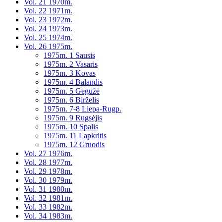
Vol. 21 1970m.
Vol. 22 1971m.
Vol. 23 1972m.
Vol. 24 1973m.
Vol. 25 1974m.
Vol. 26 1975m.
1975m. 1 Sausis
1975m. 2 Vasaris
1975m. 3 Kovas
1975m. 4 Balandis
1975m. 5 Gegužė
1975m. 6 Birželis
1975m. 7-8 Liepa-Rugp.
1975m. 9 Rugsėjis
1975m. 10 Spalis
1975m. 11 Lapkritis
1975m. 12 Gruodis
Vol. 27 1976m.
Vol. 28 1977m.
Vol. 29 1978m.
Vol. 30 1979m.
Vol. 31 1980m.
Vol. 32 1981m.
Vol. 33 1982m.
Vol. 34 1983m.