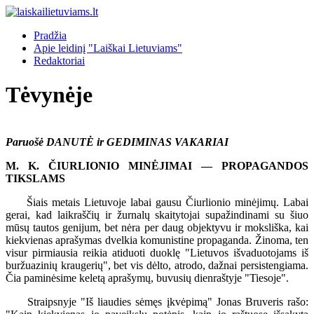
Pradžia
Apie leidinį "Laiškai Lietuviams"
Redaktoriai
Tėvynėje
Paruošė DANUTĖ ir GEDIMINAS VAKARIAI
M. K. ČIURLIONIO MINĖJIMAI — PROPAGANDOS
TIKSLAMS
Šiais metais Lietuvoje labai gausu Čiurlionio minėjimų. Labai
gerai, kad laikraščių ir žurnalų skaitytojai supažindinami su šiuo
mūsų tautos genijum, bet nėra per daug objektyvu ir moksliška, kai
kiekvienas aprašymas dvelkia komunistine propaganda. Žinoma, ten
visur pirmiausia reikia atiduoti duoklę "Lietuvos išvaduotojams iš
buržuazinių kraugerių", bet vis dėlto, atrodo, dažnai persistengiama.
Čia paminėsime keletą aprašymų, buvusių dienraštyje "Tiesoje".
Straipsnyje "Iš liaudies sėmęs įkvėpimą" Jonas Bruveris rašo: