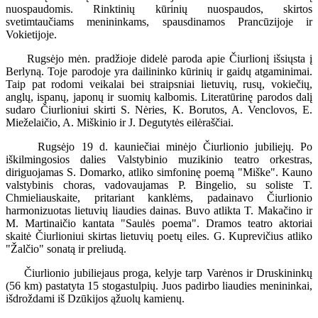
nuospaudomis. Rinktinių kūrinių nuospaudos, skirtos
svetimtaučiams menininkams, spausdinamos Prancūzijoje ir
Vokietijoje.
Rugsėjo mėn. pradžioje didelė paroda apie Čiurlionį išsiųsta į
Berlyną. Toje parodoje yra dailininko kūrinių ir gaidų atgaminimai.
Taip pat rodomi veikalai bei straipsniai lietuvių, rusų, vokiečių,
anglų, ispanų, japonų ir suomių kalbomis. Literatūrinę parodos dalį
sudaro Čiurlioniui skirti S. Nėries, K. Borutos, A. Venclovos, E.
Mieželaičio, A. Miškinio ir J. Degutytės eilėraščiai.
Rugsėjo 19 d. kauniečiai minėjo Čiurlionio jubiliejų. Po
iškilmingosios dalies Valstybinio muzikinio teatro orkestras,
diriguojamas S. Domarko, atliko simfoninę poemą "Miške". Kauno
valstybinis choras, vadovaujamas P. Bingelio, su soliste T.
Chmieliauskaite, pritariant kanklėms, padainavo Čiurlionio
harmonizuotas lietuvių liaudies dainas. Buvo atlikta T. Makačino ir
M. Martinaičio kantata "Saulės poema". Dramos teatro aktoriai
skaitė Čiurlioniui skirtas lietuvių poetų eiles. G. Kuprevičius atliko
"Žalčio" sonatą ir preliudą.
Čiurlionio jubiliejaus proga, kelyje tarp Varėnos ir Druskininkų
(56 km) pastatyta 15 stogastulpių. Juos padirbo liaudies menininkai,
išdroždami iš Dzūkijos ąžuolų kamienų.