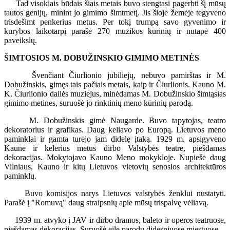
Tad visokiais būdais šiais metais buvo stengtasi pagerbti šį mūsų
tautos genijų, minint jo gimimo šimtmetį. Jis šioje žemėje tegyveno
trisdešimt penkerius metus. Per tokį trumpą savo gyvenimo ir
kūrybos laikotarpį parašė 270 muzikos kūrinių ir nutapė 400
paveikslų.
ŠIMTOSIOS M. DOBUŽINSKIO GIMIMO METINĖS
Švenčiant Čiurlionio jubiliejų, nebuvo pamirštas ir M.
Dobužinskis, gimęs tais pačiais metais, kaip ir Čiurlionis. Kauno M.
K. Čiurlionio dailės muziejus, minėdamas M. Dobužinskio šimtąsias
gimimo metines, suruošė jo rinktinių meno kūrinių parodą.
M. Dobužinskis gimė Naugarde. Buvo tapytojas, teatro
dekoratorius ir grafikas. Daug keliavo po Europą. Lietuvos meno
paminklai ir gamta turėjo jam didelę įtaką. 1929 m. apsigyveno
Kaune ir kelerius metus dirbo Valstybės teatre, piešdamas
dekoracijas. Mokytojavo Kauno Meno mokykloje. Nupiešė daug
Vilniaus, Kauno ir kitų Lietuvos vietovių senosios architektūros
paminklų.
Buvo komisijos narys Lietuvos valstybės ženklui nustatyti.
Parašė į "Romuvą" daug straipsnių apie mūsų trispalvę vėliavą.
1939 m. atvyko į JAV ir dirbo dramos, baleto ir operos teatruose,
piešdamas dekoracijas. Suruošė eilę parodų didesniuose miestuose.