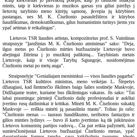
"Kaip kiekvienas jo paveikslų potėpis, kaip jo raštuose išsakyta
mintis, taip ir kiekvienas jo muzikos garsas yra giliai įsirėžęs į
lietuvių tarybinio meno kūrėjų sąmonę, įkvepia jų kūrybines
pastangas, nes M. K. Čiurlionio pasaulėžiūros ir kūrybos
liaudiškumas, demokratiškumas, gilus humanistinis turinys jiems yra
ypač artimas ir reikalingas".
Lietuvos TSR liaudies artistas, kompozitorius prof. S. Vainiūnas
straipsnyje "Įamžintas M. K. Čiurlionio atminimas" sako: "Deja,
ilgus metus po Čiurlionio mirties buržuazinėje Lietuvoje buvo
abejingai žiūrima į jo muzikinį palikimą... Tarybiniais metais
Lietuvoje, kaip ir visoje Tarybų Sąjungoje, susidomėjimas
Čiurlioniu metai po metų auga".
Straipsnelyje "Genialiajam menininkui — visos liaudies pagarba"
Lietuvos TSR kultūros ministras, meno veikėjas L. Šlepetys
džiaugiasi, kad šimtmečio iškilmes baigs šalies sostinėje Maskvoje,
Didžiajame teatre, kuriame bus iškilmingas vakaras. Jis sako: "Tai
labai prasminga: pirmieji Čiurlionio dailę profesionaliai ir aukštai
įvertino rusų dailininkai ir kritikai. Minėti M. K. Čiurlionio sukaktį
Maskvoje — reiškia minėti ją pasauliniu mastu". Toliau jis rašo:
"Čiurlionio menas — tauraus liaudiškumo, neribotos fantazijos ir
gilios minties lydinys — buvo iš karto įvertintas ką tik įsikūrusios
Lietuvos komunistų partijos vadovų... Čia pat reikia pažymėti, kad
sumiesčionėjusiai Lietuvos buržuazijai Čiurlionio menas, ypač
daugiaplanės formos tapyba, savo krikštoliniu taurumu, idealo