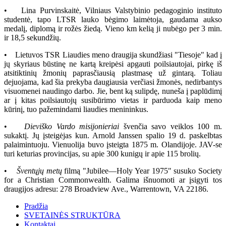
• Lina Purvinskaitė, Vilniaus Valstybinio pedagoginio instituto
studentė, tapo LTSR lauko bėgimo laimėtoja, gaudama aukso
medalį, diplomą ir rožės žiedą. Vieno km kelią ji nubėgo per 3 min.
ir 18,5 sekundžių.
• Lietuvos TSR Liaudies meno draugija skundžiasi "Tiesoje" kad į
jų skyriaus būstinę ne kartą kreipėsi apgauti poilsiautojai, pirkę iš
atsitiktinių žmonių paprasčiausią plastmasę už gintarą. Toliau
dejuojama, kad šia prekyba daugiausia verčiasi žmonės, nedirbantys
visuomenei naudingo darbo. Jie, bent ką sulipdę, nuneša į paplūdimį
ar į kitas poilsiautojų susibūrimo vietas ir parduoda kaip meno
kūrinį, tuo pažemindami liaudies menininkus.
•
Dieviško Vardo misijonieriai
švenčia savo veiklos 100 m.
sukaktį. Jų įsteigėjas kun. Arnold Janssen spalio 19 d. paskelbtas
palaimintuoju. Vienuolija buvo įsteigta 1875 m. Olandijoje. JAV-se
turi keturias provincijas, su apie 300 kunigų ir apie 115 brolių.
•
Šventųjų metų
filmą "Jubilee—Holy Year 1975" susuko Society
for a Christian Commonwealth. Galima išnuomoti ar įsigyti tos
draugijos adresu: 278 Broadview Ave., Warrentown, VA 22186.
Pradžia
SVETAINĖS STRUKTŪRA
Kontaktai