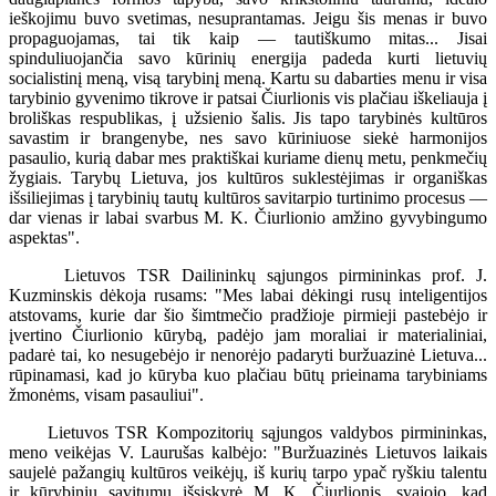
ieškojimu buvo svetimas, nesuprantamas. Jeigu šis menas ir buvo
propaguojamas, tai tik kaip — tautiškumo mitas... Jisai
spinduliuojančia savo kūrinių energija padeda kurti lietuvių
socialistinį meną, visą tarybinį meną. Kartu su dabarties menu ir visa
tarybinio gyvenimo tikrove ir patsai Čiurlionis vis plačiau iškeliauja į
broliškas respublikas, į užsienio šalis. Jis tapo tarybinės kultūros
savastim ir brangenybe, nes savo kūriniuose siekė harmonijos
pasaulio, kurią dabar mes praktiškai kuriame dienų metu, penkmečių
žygiais. Tarybų Lietuva, jos kultūros suklestėjimas ir organiškas
išsiliejimas į tarybinių tautų kultūros savitarpio turtinimo procesus —
dar vienas ir labai svarbus M. K. Čiurlionio amžino gyvybingumo
aspektas".
Lietuvos TSR Dailininkų sąjungos pirmininkas prof. J.
Kuzminskis dėkoja rusams: "Mes labai dėkingi rusų inteligentijos
atstovams, kurie dar šio šimtmečio pradžioje pirmieji pastebėjo ir
įvertino Čiurlionio kūrybą, padėjo jam moraliai ir materialiniai,
padarė tai, ko nesugebėjo ir nenorėjo padaryti buržuazinė Lietuva...
rūpinamasi, kad jo kūryba kuo plačiau būtų prieinama tarybiniams
žmonėms, visam pasauliui".
Lietuvos TSR Kompozitorių sąjungos valdybos pirmininkas,
meno veikėjas V. Laurušas kalbėjo: "Buržuazinės Lietuvos laikais
saujelė pažangių kultūros veikėjų, iš kurių tarpo ypač ryškiu talentu
ir kūrybiniu savitumu išsiskyrė M. K. Čiurlionis, svajojo, kad