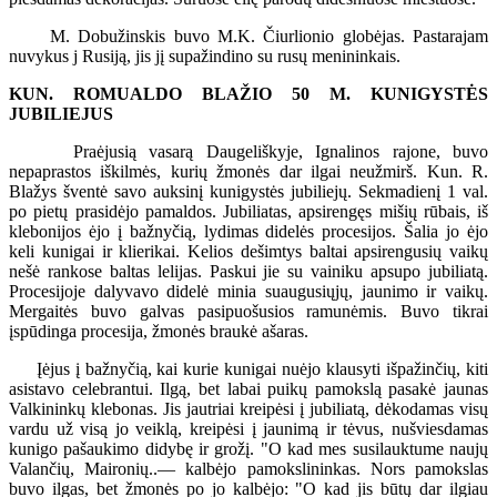
M. Dobužinskis buvo M.K. Čiurlionio globėjas. Pastarajam
nuvykus j Rusiją, jis jį supažindino su rusų menininkais.
KUN. ROMUALDO BLAŽIO 50 M. KUNIGYSTĖS
JUBILIEJUS
Praėjusią vasarą Daugeliškyje, Ignalinos rajone, buvo
nepaprastos iškilmės, kurių žmonės dar ilgai neužmirš. Kun. R.
Blažys šventė savo auksinį kunigystės jubiliejų. Sekmadienį 1 val.
po pietų prasidėjo pamaldos. Jubiliatas, apsirengęs mišių rūbais, iš
klebonijos ėjo į bažnyčią, lydimas didelės procesijos. Šalia jo ėjo
keli kunigai ir klierikai. Kelios dešimtys baltai apsirengusių vaikų
nešė rankose baltas lelijas. Paskui jie su vainiku apsupo jubiliatą.
Procesijoje dalyvavo didelė minia suaugusiųjų, jaunimo ir vaikų.
Mergaitės buvo galvas pasipuošusios ramunėmis. Buvo tikrai
įspūdinga procesija, žmonės braukė ašaras.
Įėjus į bažnyčią, kai kurie kunigai nuėjo klausyti išpažinčių, kiti
asistavo celebrantui. Ilgą, bet labai puikų pamokslą pasakė jaunas
Valkininkų klebonas. Jis jautriai kreipėsi į jubiliatą, dėkodamas visų
vardu už visą jo veiklą, kreipėsi į jaunimą ir tėvus, nušviesdamas
kunigo pašaukimo didybę ir grožį. "O kad mes susilauktume naujų
Valančių, Maironių..— kalbėjo pamokslininkas. Nors pamokslas
buvo ilgas, bet žmonės po jo kalbėjo: "O kad jis būtų dar ilgiau