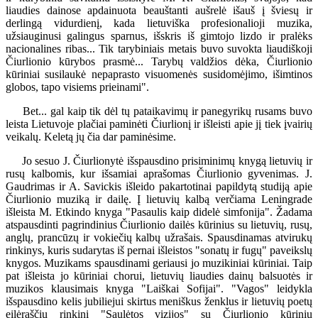
liaudies dainose apdainuota beauštanti aušrelė išauš į šviesų ir
derlingą vidurdienį, kada lietuviška profesionalioji muzika,
užsiauginusi galingus sparnus, išskris iš gimtojo lizdo ir pralėks
nacionalines ribas... Tik tarybiniais metais buvo suvokta liaudiškoji
Čiurlionio kūrybos prasmė... Tarybų valdžios dėka, Čiurlionio
kūriniai susilaukė nepaprasto visuomenės susidomėjimo, išimtinos
globos, tapo visiems prieinami".
Bet... gal kaip tik dėl tų pataikavimų ir panegyrikų rusams buvo
leista Lietuvoje plačiai paminėti Čiurlionį ir išleisti apie jį tiek įvairių
veikalų. Keletą jų čia dar paminėsime.
Jo sesuo J. Čiurlionytė išspausdino prisiminimų knygą lietuvių ir
rusų kalbomis, kur išsamiai aprašomas Čiurlionio gyvenimas. J.
Gaudrimas ir A. Savickis išleido pakartotinai papildytą studiją apie
Čiurlionio muziką ir dailę. Į lietuvių kalbą verčiama Leningrade
išleista M. Etkindo knyga "Pasaulis kaip didelė simfonija". Žadama
atspausdinti pagrindinius Čiurlionio dailės kūrinius su lietuvių, rusų,
anglų, prancūzų ir vokiečių kalbų užrašais. Spausdinamas atvirukų
rinkinys, kuris sudarytas iš pernai išleistos "sonatų ir fugų" paveikslų
knygos. Muzikams spausdinami geriausi jo muzikiniai kūriniai. Taip
pat išleista jo kūriniai chorui, lietuvių liaudies dainų balsuotės ir
muzikos klausimais knyga "Laiškai Sofijai". "Vagos" leidykla
išspausdino kelis jubiliejui skirtus meniškus ženklus ir lietuvių poetų
eilėraščių rinkinį "Saulėtos vizijos" su Čiurlionio kūrinių