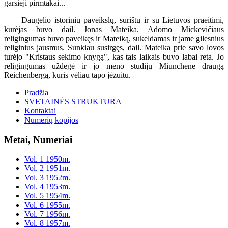
garsieji pirmtakai...
Daugelio istorinių paveikslų, surištų ir su Lietuvos praeitimi,
kūrėjas buvo dail. Jonas Mateika. Adomo Mickevičiaus
religingumas buvo paveikęs ir Mateiką, sukeldamas ir jame gilesnius
religinius jausmus. Sunkiau susirgęs, dail. Mateika prie savo lovos
turėjo "Kristaus sekimo knygą", kas tais laikais buvo labai reta. Jo
religingumas uždegė ir jo meno studijų Miunchene draugą
Reichenbergą, kuris vėliau tapo jėzuitu.
Pradžia
SVETAINĖS STRUKTŪRA
Kontaktai
Numerių kopijos
Metai, Numeriai
Vol. 1 1950m.
Vol. 2 1951m.
Vol. 3 1952m.
Vol. 4 1953m.
Vol. 5 1954m.
Vol. 6 1955m.
Vol. 7 1956m.
Vol. 8 1957m.