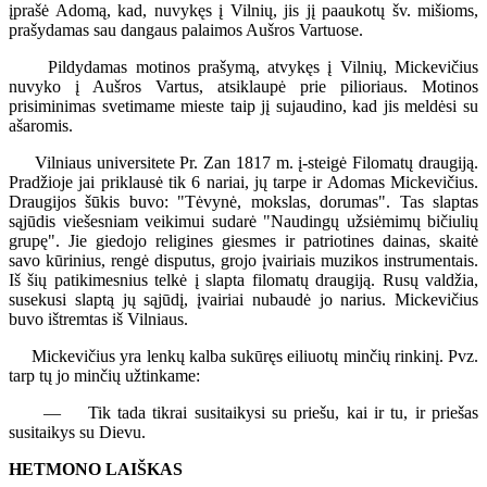
įprašė Adomą, kad, nuvykęs į Vilnių, jis jį paaukotų šv. mišioms,
prašydamas sau dangaus palaimos Aušros Vartuose.
Pildydamas motinos prašymą, atvykęs į Vilnių, Mickevičius
nuvyko į Aušros Vartus, atsiklaupė prie pilioriaus. Motinos
prisiminimas svetimame mieste taip jį sujaudino, kad jis meldėsi su
ašaromis.
Vilniaus universitete Pr. Zan 1817 m. į-steigė Filomatų draugiją.
Pradžioje jai priklausė tik 6 nariai, jų tarpe ir Adomas Mickevičius.
Draugijos šūkis buvo: "Tėvynė, mokslas, dorumas". Tas slaptas
sąjūdis viešesniam veikimui sudarė "Naudingų užsiėmimų bičiulių
grupę". Jie giedojo religines giesmes ir patriotines dainas, skaitė
savo kūrinius, rengė disputus, grojo įvairiais muzikos instrumentais.
Iš šių patikimesnius telkė į slapta filomatų draugiją. Rusų valdžia,
susekusi slaptą jų sąjūdį, įvairiai nubaudė jo narius. Mickevičius
buvo ištremtas iš Vilniaus.
Mickevičius yra lenkų kalba sukūręs eiliuotų minčių rinkinį. Pvz.
tarp tų jo minčių užtinkame:
— Tik tada tikrai susitaikysi su priešu, kai ir tu, ir priešas
susitaikys su Dievu.
HETMONO LAIŠKAS