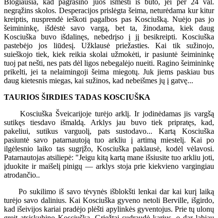
Blogiausia, kad pagrasino juos išmesti iš buto, jei per 24 val.
negrąžins skolos. Desperacijos prislėgta šeima, neturėdama kur kitur
kreiptis, nusprendė ieškoti pagalbos pas Kosciušką. Nuėjo pas jo
šeimininkę, išdėstė savo vargą, bet ta, žinodama, kiek daug
Kosciuška buvo išdalinęs, nebedrįso į jį besikreipti. Kosciuška
pastebėjo jos liūdesį. Užklausė priežasties. Kai tik sužinojo,
suieškojo tiek, kiek reikia skolai užmokėti, ir pasiuntė šeimininkę
tuoj pat nešti, nes pats dėl ligos nebegalėjo nueiti. Ragino šeimininkę
prikelti, jei ta nelaimingoji šeima miegotų. Juk jiems paskiau bus
daug kietesnis miegas, kai sužinos, kad nebeišmes jų į gatvę...
TAURIOS ŠIRDIES TADAS KOSCIUŠKA
Kosciuška Šveicarijoje turėjo arklį. Ir jodinėdamas jis vargšą
sutikęs tiesdavo išmaldą. Arklys jau buvo tiek pripratęs, kad,
pakeliui, sutikus varguolį, pats sustodavo... Kartą Kosciuška
pasiuntė savo patarnautoją tuo arkliu į artimą miestelį. Kai po
ilgėlesnio laiko tas sugrįžo, Kosciuška paklausė, kodėl vėlavosi.
Patarnautojas atsiliepė: "Jeigu kitą kartą mane išsiusite tuo arkliu joti,
įduokite ir maišelį pinigų — arklys stoja prie kiekvieno vargingiau
atrodančio..
Po sukilimo iš savo tėvynės išblokšti lenkai dar kai kurį laiką
turėjo savo dalinius. Kai Kosciuška gyveno netoli Berville, išgirdo,
kad išeivijos kariai pradėjo plėšti apylinkės gyventojus. Prie tų ulonų
greit atsiskubino Kosciuška. Griežtai sudraudė karius, o dar labiau