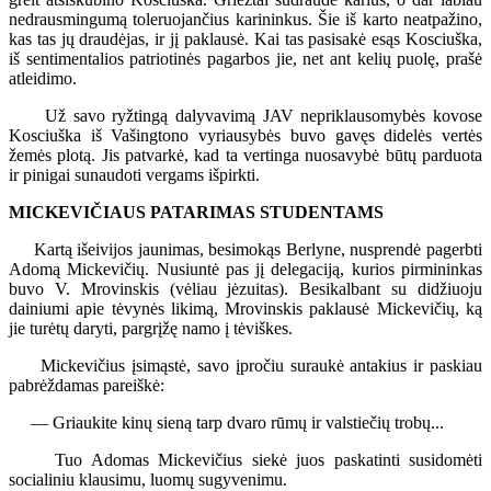
nedrausmingumą toleruojančius karininkus. Šie iš karto neatpažino,
kas tas jų draudėjas, ir jį paklausė. Kai tas pasisakė esąs Kosciuška,
iš sentimentalios patriotinės pagarbos jie, net ant kelių puolę, prašė
atleidimo.
Už savo ryžtingą dalyvavimą JAV nepriklausomybės kovose
Kosciuška iš Vašingtono vyriausybės buvo gavęs didelės vertės
žemės plotą. Jis patvarkė, kad ta vertinga nuosavybė būtų parduota
ir pinigai sunaudoti vergams išpirkti.
MICKEVIČIAUS PATARIMAS STUDENTAMS
Kartą išeivijos jaunimas, besimokąs Berlyne, nusprendė pagerbti
Adomą Mickevičių. Nusiuntė pas jį delegaciją, kurios pirmininkas
buvo V. Mrovinskis (vėliau jėzuitas). Besikalbant su didžiuoju
dainiumi apie tėvynės likimą, Mrovinskis paklausė Mickevičių, ką
jie turėtų daryti, pargrįžę namo į tėviškes.
Mickevičius įsimąstė, savo įpročiu suraukė antakius ir paskiau
pabrėždamas pareiškė:
— Griaukite kinų sieną tarp dvaro rūmų ir valstiečių trobų...
Tuo Adomas Mickevičius siekė juos paskatinti susidomėti
socialiniu klausimu, luomų sugyvenimu.