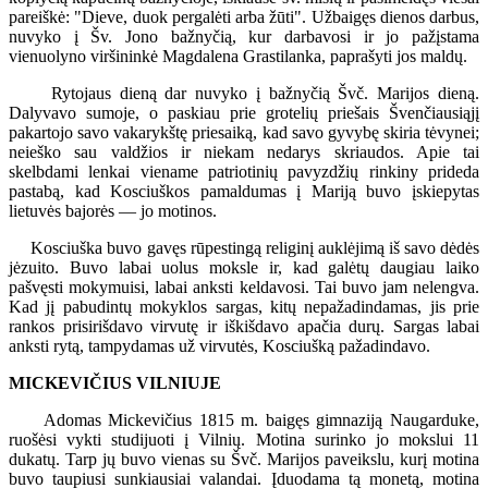
pareiškė: "Dieve, duok pergalėti arba žūti". Užbaigęs dienos darbus,
nuvyko į Šv. Jono bažnyčią, kur darbavosi ir jo pažįstama
vienuolyno viršininkė Magdalena Grastilanka, paprašyti jos maldų.
Rytojaus dieną dar nuvyko į bažnyčią Švč. Marijos dieną.
Dalyvavo sumoje, o paskiau prie grotelių priešais Švenčiausiąjį
pakartojo savo vakarykštę priesaiką, kad savo gyvybę skiria tėvynei;
neieško sau valdžios ir niekam nedarys skriaudos. Apie tai
skelbdami lenkai viename patriotinių pavyzdžių rinkiny prideda
pastabą, kad Kosciuškos pamaldumas į Mariją buvo įskiepytas
lietuvės bajorės — jo motinos.
Kosciuška buvo gavęs rūpestingą religinį auklėjimą iš savo dėdės
jėzuito. Buvo labai uolus moksle ir, kad galėtų daugiau laiko
pašvęsti mokymuisi, labai anksti keldavosi. Tai buvo jam nelengva.
Kad jį pabudintų mokyklos sargas, kitų nepažadindamas, jis prie
rankos prisirišdavo virvutę ir iškišdavo apačia durų. Sargas labai
anksti rytą, tampydamas už virvutės, Kosciušką pažadindavo.
MICKEVIČIUS VILNIUJE
Adomas Mickevičius 1815 m. baigęs gimnaziją Naugarduke,
ruošėsi vykti studijuoti į Vilnių. Motina surinko jo mokslui 11
dukatų. Tarp jų buvo vienas su Švč. Marijos paveikslu, kurį motina
buvo taupiusi sunkiausiai valandai. Įduodama tą monetą, motina