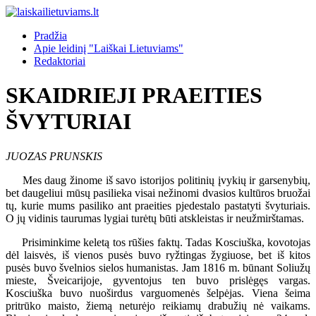
Pradžia
Apie leidinį "Laiškai Lietuviams"
Redaktoriai
SKAIDRIEJI PRAEITIES
ŠVYTURIAI
JUOZAS PRUNSKIS
Mes daug žinome iš savo istorijos politinių įvykių ir garsenybių,
bet daugeliui mūsų pasilieka visai nežinomi dvasios kultūros bruožai
tų, kurie mums pasiliko ant praeities pjedestalo pastatyti švyturiais.
O jų vidinis taurumas lygiai turėtų būti atskleistas ir neužmirštamas.
Prisiminkime keletą tos rūšies faktų. Tadas Kosciuška, kovotojas
dėl laisvės, iš vienos pusės buvo ryžtingas žygiuose, bet iš kitos
pusės buvo švelnios sielos humanistas. Jam 1816 m. būnant Soliužų
mieste, Šveicarijoje, gyventojus ten buvo prislėgęs vargas.
Kosciuška buvo nuoširdus varguomenės šelpėjas. Viena šeima
pritrūko maisto, žiemą neturėjo reikiamų drabužių nė vaikams.