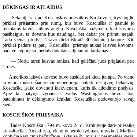
DĖKINGAS IR ATLAIDUS
Sekantį rytą po Kosciuškos priesaikos Krokuvoje, trys anglių
pirkliai prisiartino prie rūmų, kur buvo Kosciuška ir pasiūlė jo
reikalams laivus, pilnus anglių. Kosciuška pažymėjo, kad kovoms
pasibaigus, ta dovana bus naudinga, bet dabar jos priimti negali.
Tada vienas pirklys iš savo diržo iškratė 30 dukatų į kepurę. Kiti
pirkliai padarė tą patį. Kosciuška, priėmęs aukas laisvės kovoms,
padavė kepurę su įbertais dukatais adjutantui, tardamas:
— Noriu turėti laisvas rankas, kad galėčiau juos priglausti prie
širdies.
Amerikos laisvės kovose buvo susidariusi kieta įtampa. Po vieno
kruvino mūšio šiauriečiai nebenorėjo palikti nė gyvų belaisvių.
Kosciuška įsakė dovanoti kiekvienam, kuris tik atleidimo prašysis.
Apie tai patyręs vyriausias vadas Washingtonas buvo labai
patenkintas ir dėkingumo ženklan Kosciuškai padovanojo savąjį
žiedą.
KOSCIUŠKOS PRIESAIKA
Tadas Kosciuška 1794 m. kovo 24 d. Krokuvoje darė priesaiką
konstitucijai. Anksti rytą, vieno generolo lydimas, nuvyko į Marijos
koplyčią kapucinų bažnyčioje, išklausė šv. mišių ir pasimeldęs viešai